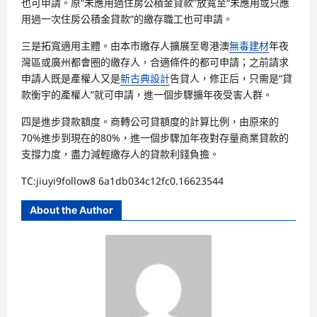
也可申請。原“未應用過住房公積金貸款”放寬至“未應用或只應
用過一次住房公積金貸款”的繳存職工也可申請。
三是拓寬適用主體。由本市繳存人擴展至粵港澳
無毒建材
年夜
灣區或廣州都會圈的繳存人，合適條件的都可申請；之前請求
申請人既是產權人又是
新古典設計
告貸人，修正后，只需是“貸
款衡宇的產權人”就可申請，進一個步驟擴年夜受害人群。
四是進步貸款額度。商轉公可貸額度的計算比例，由原來的
70%進步到現在的80%，進一個步驟加年夜對存量商業貸款的
支撐力度，盡力減輕繳存人的貸款利錢負擔。
TC:jiuyi9follow8 6a1db034c12fc0.16623544
About the Author