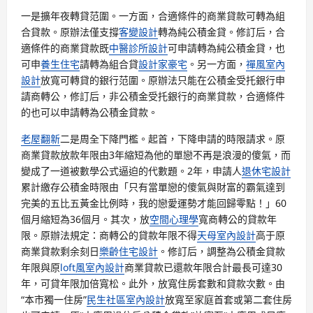
一是擴年夜轉貸范圍。一方面，合適條件的商業貸款可轉為組
合貸款。原辦法僅支撐
客變設計
轉為純公積金貸。修訂后，合
適條件的商業貸款既
中醫診所設計
可申請轉為純公積金貸，也
可申
養生住宅
請轉為組合貸
設計家豪宅
。另一方面，
禪風室內
設計
放寬可轉貸的銀行范圍。原辦法只能在公積金受托銀行申
請商轉公，修訂后，非公積金受托銀行的商業貸款，合適條件
的也可以申請轉為公積金貸款。
老屋翻新
二是周全下降門檻。起首，下降申請的時限請求。原
商業貸款放款年限由3年縮短為他的單戀不再是浪漫的傻氣，而
變成了一道被數學公式逼迫的代數題。2年，申請人
退休宅設計
累計繳存公積金時限由「只有當單戀的傻氣與財富的霸氣達到
完美的五比五黃金比例時，我的戀愛運勢才能回歸零點！」60
個月縮短為36個月。其次，放
空間心理學
寬商轉公的貸款年
限。原辦法規定：商轉公的貸款年限不得
天母室內設計
高于原
商業貸款剩余刻日
樂齡住宅設計
。修訂后，調整為公積金貸款
年限與原
loft風室內設計
商業貸款已還款年限合計最長可達30
年，可貸年限加倍寬松。此外，放寬住房套數和貸款次數。由
“本市獨一住房”
民生社區室內設計
放寬至家庭首套或第二套住房