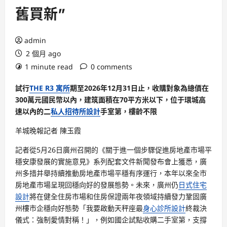
舊買新”
admin
2 個月 ago
1 minute read
0 comments
試行
THE R3 寓所
期至2026年12月31日止，收購對象為總價在
300萬元國民幣以內，建筑面積在70平方米以下，位于環城高
速以內的二
私人招待所設計
手室第，樓齡不限
羊城晚報記者 陳玉霞
記者從5月26日廣州召開的《關于進一個步驟促進房地產市場平
穩安康發展的實施意見》系列配套文件新聞發布會上獲悉，廣
州多措并舉持續推動房地產市場平穩有序運行，本年以來全市
房地產市場呈現回穩向好的發展態勢。未來，廣州仍
日式住宅
設計
將在健全住房市場和住房保證兩年夜領域持續發力鞏固廣
州樓市企穩向好態勢「我要啟動天秤座最
身心診所設計
終裁決
儀式：強制愛情對稱！」，例如國企試點收購二手室第，支撐