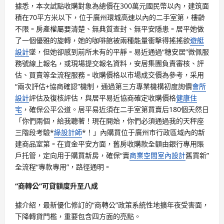
據悉，本次試點收購對象為總價在300萬元國民幣以內，建筑面
積在70平方米以下，位于廣州環城高速以內的二手室第，樓齡
不限。房產權屬要清楚、無典質查封、無平安隱患。居平她做
了一個優雅的旋轉，她的咖啡館被兩種能量衝擊得搖搖欲
遊艇
設計
墜，但她卻感到前所未有的平靜。易近通過“穗安居”微佩服
務號線上報名，或現場提交報名資料，安居集團負責審核、評
估、買賣等全流程服務。收購價格以市場成交價為參考，采用
“兩次評估+協商確認”機制，通過第三方專業機構初度詢價
會所
設計
評估及復核評估，與居平易近協商確定收購價格
健康住
宅
，確保公平公道。居平易近須在二手室第買賣后180個天然日
「你們兩個，給我聽著！現在開始，你們必須通過我的天秤座
三階段考驗*
綠設計師
*！」內購買位于廣州市行政區域內的新
建商品室第。在資金平安方面，舊房收購款全額由銀行專用賬
戶托管，定向用于購買新房，確保“賣
商業空間室內設計
舊買新”
全流程“專款專用”，路徑通明。
“商轉公”可貸額度升至八成
據介紹，最新優化修訂的“商轉公”政策系統性地擴年夜受害面，
下降轉貸門檻，重要包含四方面的亮點。