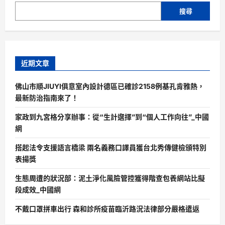
搜尋
近期文章
佛山市順JIUYI俱意室內設計德區已確診2158例基孔肯雅熱，
最新防治指南來了！
家政到九宮格分享辦事：從“生計選擇”到“個人工作向往”_中國
網
搭起法令支援語言橋梁 兩名義務口譯員獲台北秀傳健檢頒特別
表揚獎
生態周遭的狀況部：泥土淨化風險管控獲得階查包養網站比擬
段成效_中國網
不戴口罩拼車出行 森和診所疫苗臨沂路況法律部分嚴格遣返