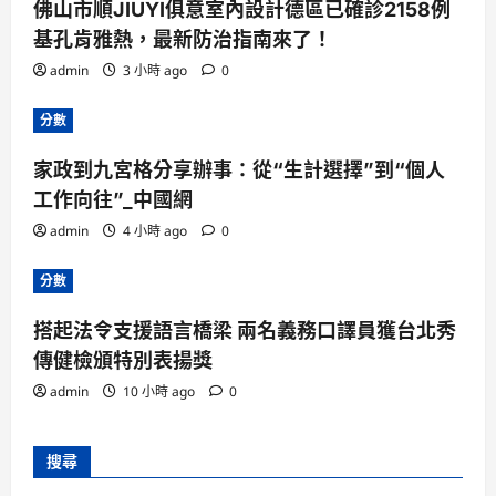
佛山市順JIUYI俱意室內設計德區已確診2158例
基孔肯雅熱，最新防治指南來了！
admin
3 小時 ago
0
分數
家政到九宮格分享辦事：從“生計選擇”到“個人
工作向往”_中國網
admin
4 小時 ago
0
分數
搭起法令支援語言橋梁 兩名義務口譯員獲台北秀
傳健檢頒特別表揚獎
admin
10 小時 ago
0
搜尋