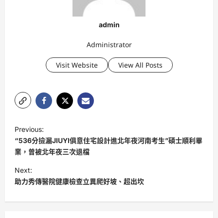
admin
Administrator
Visit Website
View All Posts
P
Previous:
o
“536分撿漏JIUYI俱意住宅設計進北年夜河南考生”碩士順利畢
s
業，曾被北年夜三次退檔
t
Next:
助力秀傳醫院健康檢查立異爬好坡、超出坎
n
a
v