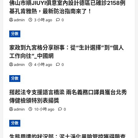
佛山市順JIUYI俱意室內設計德區已確診2158例
基孔肯雅熱，最新防治指南來了！
admin
3 小時 ago
0
分數
家政到九宮格分享辦事：從“生計選擇”到“個人
工作向往”_中國網
admin
4 小時 ago
0
分數
搭起法令支援語言橋梁 兩名義務口譯員獲台北秀
傳健檢頒特別表揚獎
admin
10 小時 ago
0
分數
生態周遭的狀況部：泥土淨化風險管控獲得階查