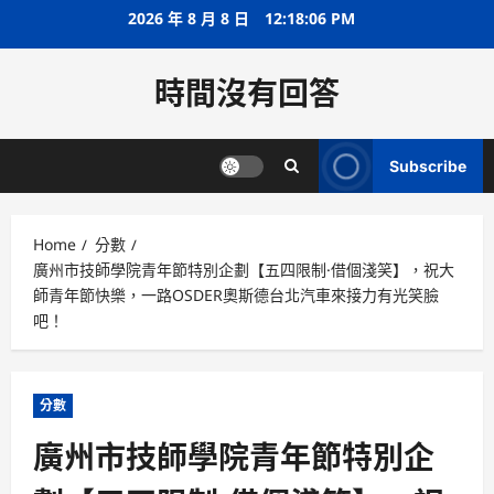
Skip
2026 年 8 月 8 日
12:18:06 PM
to
content
時間沒有回答
Subscribe
Home
分數
廣州市技師學院青年節特別企劃【五四限制·借個淺笑】，祝大
師青年節快樂，一路OSDER奧斯德台北汽車來接力有光笑臉
吧！
分數
廣州市技師學院青年節特別企