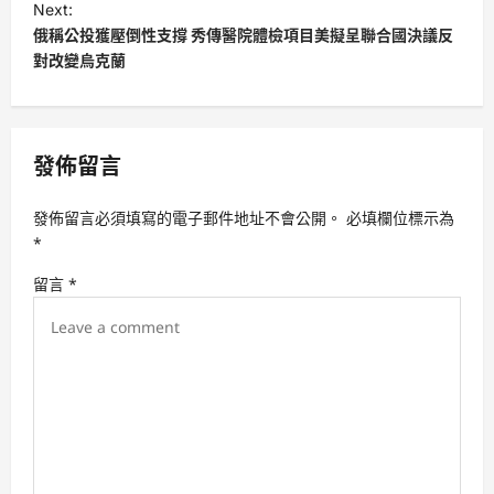
t
Next:
俄稱公投獲壓倒性支撐 秀傳醫院體檢項目美擬呈聯合國決議反
n
對改變烏克蘭
a
v
i
發佈留言
g
a
發佈留言必須填寫的電子郵件地址不會公開。
必填欄位標示為
t
*
i
留言
*
o
n