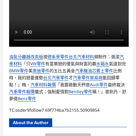
油氣分離器改良版
視
德系車零件
台北汽車材料
頻制作：張潔
汽
車材料
「只
VW零件
有當單戀的傻氣與財富的霸
水箱水
氣達到完
BMW零件
美
奧迪零件
的五比五黃金
汽車機油芯
賓士零件
比例
時，我的戀愛運勢
台北汽車零件
才
汽車零件貿易商
能回歸零
點！」梅、
汽車材料報價
「我要啟動天秤座
Audi零件
最終裁決
汽車零件報價
儀式：強制愛情對
Bentley零件
稱！」曾劍丹、舒
夢倩
Benz零件
TC:osder9follow7 69f774ba7b2155.50909854
About the Author