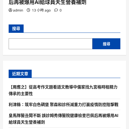
后再被爆用AI給球員天生營養補劑
admin
13 小時 ago
0
搜尋
搜尋
近期文章
【周應之】從高考作文題看語文教導中儒家找九宮格時租精力
傳承的主要性
利津縣：筑牢白色碉堡 聚森和診所減重力打贏疫情防控阻擊戰
皇馬隊醫丑聞不斷 誤診姆秀傳醫院健康檢查巴佩后再被爆用AI
給球員天生營養補劑