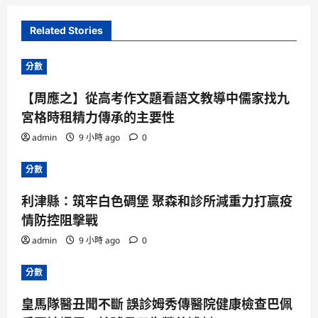
Related Stories
分數
【周應之】從高考作文題看語文教導中儒家找九
宮格時租精力傳承的主要性
admin
9 小時 ago
0
分數
利津縣：筑牢白色碉堡 聚森和診所減重力打贏疫
情防控阻擊戰
admin
9 小時 ago
0
分數
皇馬隊醫丑聞不斷 誤診姆秀傳醫院健康檢查巴佩