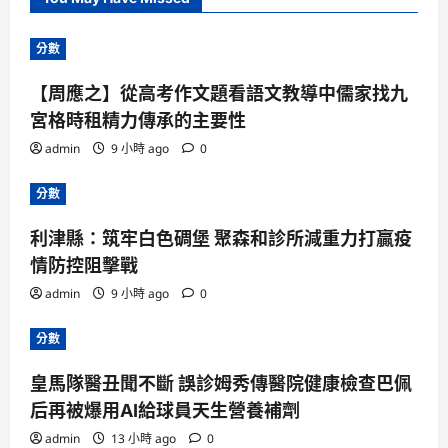
分數
【周應之】從高考作文題看語文教導中儒家找九
宮格時租精力傳承的主要性
admin
9 小時 ago
0
分數
利津縣：筑牢白色碉堡 聚森和診所減重力打贏疫
情防控阻擊戰
admin
9 小時 ago
0
分數
皇馬隊醫丑聞不斷 誤診姆秀傳醫院健康檢查巴佩
后再被爆用AI給球員天生營養補劑
admin
13 小時 ago
0