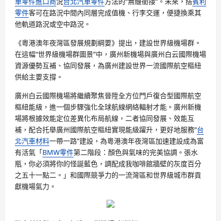
車零件進口商
況
台北汽車零件
方法的“無縫銜接”。未來，搭
賓利
零件
客可在路況中間內同層完成值機、行李交運，便捷換乘其
他軌道路況或空中路況。
《粵港澳年夜灣區發展規劃綱要》提出，建設世界級機場群。
在這幅“世界級機場群圖景”中，廣州新機場與廣州白云國際機場
資源優勢互補、協同發展，為廣州建設世界一流國際航空樞紐
供給主要支撐。
廣州白云國際機場將繼續聚焦晉陞全方位門戶復合型國際航空
樞紐能級，進一個步驟強化全球航線網絡輻射才能。廣州新機
場將根據效能定位差異化布局航線，二者協同發展、效能互
補，配合托舉廣州國際航空樞紐實現能級躍升，更好地服務“
台
北汽車材料
一帶一路”建設，為粵港澳年夜灣區加速建設成為富
有活氣「
BMW零件
第二階段：顏色與氣味的完美協調。張水
瓶，你必須將你的怪誕藍色，調配成我咖啡館牆壁的灰度百分
之五十一點二。」和國際競爭力的一流灣區和世界級城市群貢
獻機場氣力。