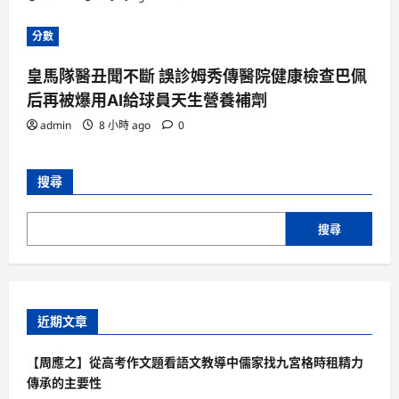
分數
皇馬隊醫丑聞不斷 誤診姆秀傳醫院健康檢查巴佩
后再被爆用AI給球員天生營養補劑
admin
8 小時 ago
0
搜尋
搜尋
近期文章
【周應之】從高考作文題看語文教導中儒家找九宮格時租精力
傳承的主要性