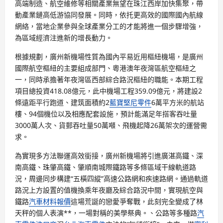
高端制造、航空維修等相關產業無望在珠江西岸加快集聚，帶
動產業鏈高低游協同發展。同時，依托更高效的國際國內航線
網絡，當地企業參與全球產業分工的才能將進一個步驟增強，
為區域經濟注進新的增長動力。
根據規劃，廣州新機場性質為國內平易近用樞紐機場，是廣州
國際航空樞紐的主要組成部門、粵港澳年夜灣區航空樞紐之
一，同時承擔著年夜灣區西部綜合路況樞紐的職能。本期工程
項目總投資418.08億元，此中機場工程359.09億元，將建設2
條遠距平行跑道、建筑面積約2
藍寶堅尼零件
6萬平方米的航站
樓、94個機位以及相應配套設施，預計能滿足年搭客吞吐量
3000萬人次、貨郵吞吐量50萬噸、飛機起降26萬架次的運營需
求。
為實現多方法聯運高效銜接，廣州新機場將引進廣湛高鐵、深
南高鐵、珠肇高鐵、肇順南城際鐵路等多條區域干線軌道路
況，周邊同步構建“五橫四縱”高速公路網和疾速路網。通過軌道
路況上方設置的值機換乘年夜廳及綜合路況中間，實現航空與
鐵路
汽車材料報價
這場荒誕的戀愛爭奪戰，此刻完全變成了林
天秤的個人表演**，一場對稱的美學祭典。、公路等多種路
汽