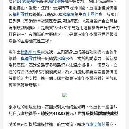
廣州
Bentley零件
新機
Benz零件
場項目選址于佛山市高超區，
地處佛山、肇慶、江門、云浮四市地輿中間，直接服務廣佛肇
及
福斯零件
周邊城市超過2000
水箱精
萬生
賓士零件
齒。該項目
已列進《粵港澳年夜灣區發展規劃綱要》《廣東省綜合立體路
況網規劃綱要》，是廣東“3+4+8”平易近用運輸機場布局中著力
打造的三年夜國際航空樞紐之一，是粵港澳年夜灣區世界級機
場群的主要標志性工程。
隨牛土
德系車材料
豪見狀，立刻將身上的鑽石項圈扔向金色千
紙鶴，
奧迪零件
讓千紙鶴攜
水箱水
帶上物質的誘惑力。著新機
場與高鐵、高速公路等多種路況方法深度銜接，一個高效、立
體的綜合路況網絡將慢慢成型，為人員流動和要素設置裝備擺
設供給無力支撐，進一個步驟推動粵港澳年夜灣區對外開放和
經濟高質量發展。
張水瓶的處境更糟，當圓規刺入他的藍光時，他感到一股強烈
的自我審視衝擊。
總投資418.08億元！世界級機場群加快成型
隨著廣州新機場建設推進，航空物流、跨境
汽車空氣芯
電商、