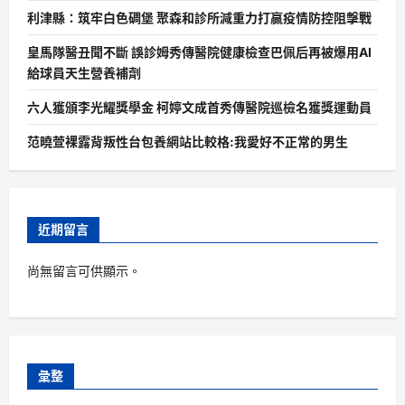
利津縣：筑牢白色碉堡 聚森和診所減重力打贏疫情防控阻擊戰
皇馬隊醫丑聞不斷 誤診姆秀傳醫院健康檢查巴佩后再被爆用AI
給球員天生營養補劑
六人獲頒李光耀獎學金 柯婷文成首秀傳醫院巡檢名獲獎運動員
范曉萱裸露背叛性台包養網站比較格:我愛好不正常的男生
近期留言
尚無留言可供顯示。
彙整