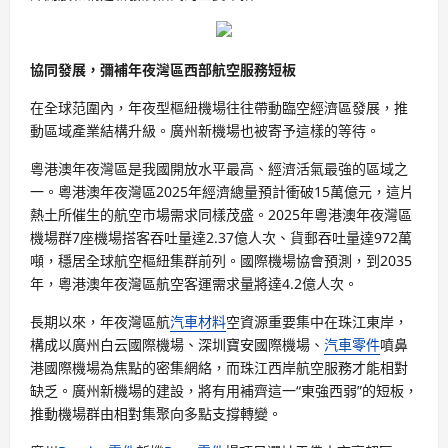
協同發展，彌補年夜灣區西部航空服務短板
在全球范圍內，年夜型樞紐機場往往帶動臨空經濟區發展，推
動區域產業結構升級。廣州新機場也被寄予這樣的等待。
粵港澳年夜灣區是我國開放水平最高、經濟活氣最強的區域之
一。粵港澳年夜灣區2025年經濟總量預計衝破15萬億元，這片
熱土所催生的航空市場需求同樣茂盛。2025年粵港澳年夜灣區
機場群7座機場搭客吞吐量達2.37億人次、貨郵吞吐量達972萬
噸，穩居全球航空樞紐集群前列。國際機場協會預測，到2035
年，粵港澳年夜灣區航空客運需求量將達4.2億人次。
長期以來，年夜灣區航
汽車材料
空資源重要集中在珠江東岸，
構成以廣州白云國際機場、深圳寶安國際機場、
汽車零件
噴鼻
港國際機場為焦點的密集網絡，而珠江西岸航空服務才能相對
缺乏。廣州新機場的建設，將有用補齊這一“東強西弱”的短板，
推動機場群由相對集聚向多點支撐轉變。