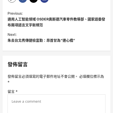
P
Previous:
o
適用人工智能領域 OSDER奧斯德汽車零件教導部、國家語委發
s
布兩項語言文字新規范
t
Next:
朱去台北秀傳健檢富勤：昂首甘為“連心橋”
n
a
v
發佈留言
i
g
發佈留言必須填寫的電子郵件地址不會公開。
必填欄位標示為
a
*
t
留言
*
i
o
n