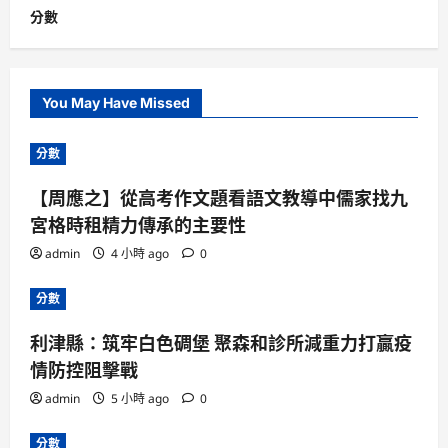
分數
You May Have Missed
分數
【周應之】從高考作文題看語文教導中儒家找九
宮格時租精力傳承的主要性
admin
4 小時 ago
0
分數
利津縣：筑牢白色碉堡 聚森和診所減重力打贏疫
情防控阻擊戰
admin
5 小時 ago
0
分數