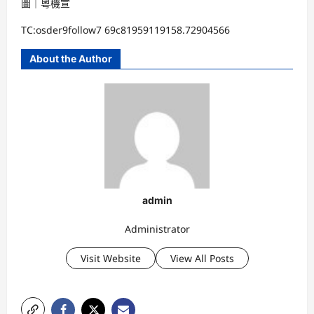
圖｜粵機宣
TC:osder9follow7 69c81959119158.72904566
About the Author
admin
Administrator
Visit Website
View All Posts