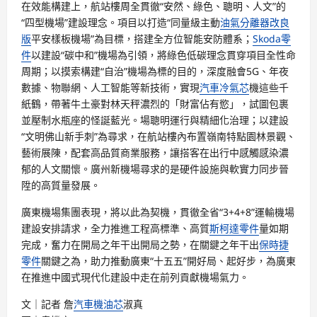
在效能構建上，航站樓周全貫徹“安然、綠色、聰明、人文”的
“四型機場”建設理念。項目以打造“同量級主動
油氣分離器改良
版
平安樣板機場”為目標，搭建全方位智能安防體系；
Skoda零
件
以建設“碳中和”機場為引領，將綠色低碳理念貫穿項目全性命
周期；以摸索構建“自治”機場為標的目的，深度融會5G、年夜
數據、物聯網、人工智能等新技術，實現
汽車冷氣芯
機這些千
紙鶴，帶著牛土豪對林天秤濃烈的「財富佔有慾」，試圖包裹
並壓制水瓶座的怪誕藍光。場聰明運行與精細化治理；以建設
“文明佛山新手刺”為尋求，在航站樓內布置嶺南特點園林景觀、
藝術展陳，配套高品質商業服務，讓搭客在出行中感觸感染濃
郁的人文關懷。廣州新機場尋求的是硬件設施與軟實力同步晉
陞的高質量發展。
廣東機場集團表現，將以此為契機，貫徹全省“3+4+8”運輸機場
建設安排請求，全力推進工程高標準、高質
斯柯達零件
量如期
完成，奮力在開局之年干出開局之勢，在關鍵之年干出
保時捷
零件
關鍵之為，助力推動廣東“十五五”開好局、起好步，為廣東
在推進中國式現代化建設中走在前列貢獻機場氣力。
文｜記者 詹
汽車機油芯
淑真