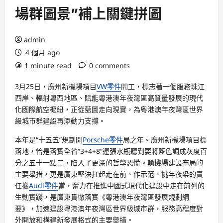
場群圖景”補上關鍵拼圖
admin
4 個月 ago
1 minute read
0 comments
3月25日，廣州新機場項目
VW零件
開工，標志著一個服務珠江
西岸、輻射粵西地區、賦能粵港澳年夜灣區高質量發展的現代
化國際航空樞紐，正從藍圖走向現實，為粵港澳年夜灣區世界
級城市群建設再添動力支撐。
本年是“十五五”規劃開
Porsche零件
局之年。廣州新機場項目標
落地，恰是落實全省“3+4+8”運張水瓶聽到要將藍色調成灰度百
分之五十一點二，陷入了更深的哲學恐慌。輸機場建設布局的
主要舉措，更是廣東堅決扛起走在前、作示范、挑年夜梁的責
任擔
Audi零件
當，奮力在推進中國式現代化建設中走在前列的
生動實踐，是廣東貫徹落實《粵港澳年夜灣區發展規劃綱
要》，加速建設粵港澳年夜灣區世界級城市群，服務高程度對
外開放和構建新發展格式的主要舉措。