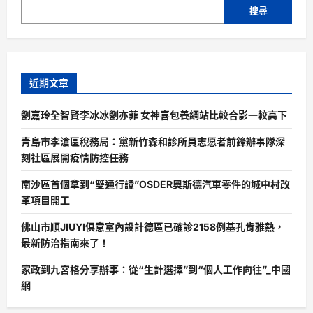
搜尋
近期文章
劉嘉玲全智賢李冰冰劉亦菲 女神喜包養網站比較合影一較高下
青島市李滄區稅務局：黨新竹森和診所員志愿者前鋒辦事隊深
刻社區展開疫情防控任務
南沙區首個拿到“雙通行證”OSDER奧斯德汽車零件的城中村改
革項目開工
佛山市順JIUYI俱意室內設計德區已確診2158例基孔肯雅熱，
最新防治指南來了！
家政到九宮格分享辦事：從“生計選擇”到“個人工作向往”_中國
網