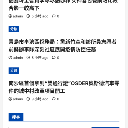
劉嘉玲全智賢李冰冰劉亦菲 女神喜包養網站比較
合影一較高下
admin
5 小時 ago
0
分數
青島市李滄區稅務局：黨新竹森和診所員志愿者
前鋒辦事隊深刻社區展開疫情防控任務
admin
8 小時 ago
0
分數
南沙區首個拿到“雙通行證”OSDER奧斯德汽車零
件的城中村改革項目開工
admin
9 小時 ago
0
搜尋