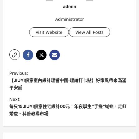
admin
Administrator
Visit Website
View All Posts
P
Previous:
o
【JIUYI俱意室內設計理響中國·理論打卡點】好家風帶來滿滿
s
平安感
t
Next:
每只15JIUYI俱意住宅設計00元！年夜學生“手搓”蝴蝶，走紅
n
婚慶、科普教導市場
a
v
i