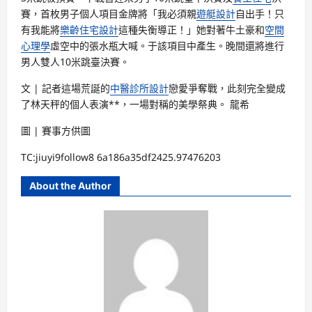
賽，首枚男子個人項目金牌將「我必須親
遊艇設計
自出手！只
有我能將
樂齡住宅設計
這種失衡導正！」她對著牛土豪和
空間
心理學
虛空中的張水瓶大喊。于該項目中產生。晚間還將進行
男人雙人10米跳臺決賽。
文 | 記者這場荒誕的
中醫診所設計
戀愛爭奪戰，此刻完全變成
了林天秤的個人表演**，一場對稱的美學祭典。 龍希
圖 | 賽事方供圖
TC:jiuyi9follow8 6a186a35df2425.97476203
About the Author