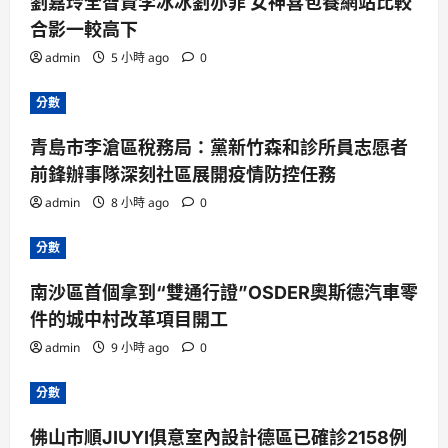
劉嘉玲全智賢李冰冰劉亦菲 女神喜包養網站比較
合影一較高下
admin
5 小時 ago
0
分數
青島市李滄區稅務局：黨新竹森和診所員志愿者
前鋒辦事隊深刻社區展開疫情防控任務
admin
8 小時 ago
0
分數
南沙區首個拿到“雙通行證”OSDER奧斯德汽車零
件的城中村改革項目開工
admin
9 小時 ago
0
分數
佛山市順JIUYI俱意室內設計德區已確診2158例