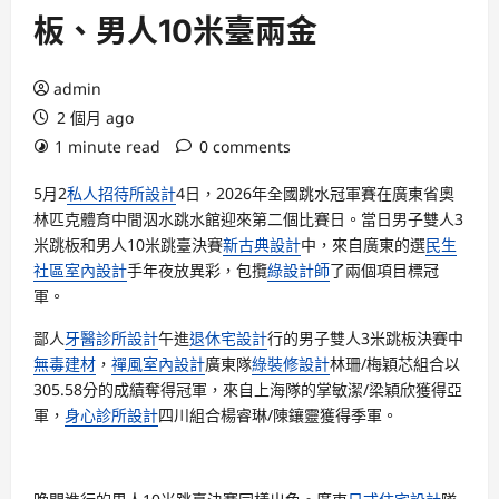
板、男人10米臺兩金
admin
2 個月 ago
1 minute read
0 comments
5月2
私人招待所設計
4日，2026年全國跳水冠軍賽在廣東省奧
林匹克體育中間泅水跳水館迎來第二個比賽日。當日男子雙人3
米跳板和男人10米跳臺決賽
新古典設計
中，來自廣東的選
民生
社區室內設計
手年夜放異彩，包攬
綠設計師
了兩個項目標冠
軍。
鄙人
牙醫診所設計
午進
退休宅設計
行的男子雙人3米跳板決賽中
無毒建材
，
禪風室內設計
廣東隊
綠裝修設計
林珊/梅穎芯組合以
305.58分的成績奪得冠軍，來自上海隊的掌敏潔/梁穎欣獲得亞
軍，
身心診所設計
四川組合楊睿琳/陳鑲靈獲得季軍。