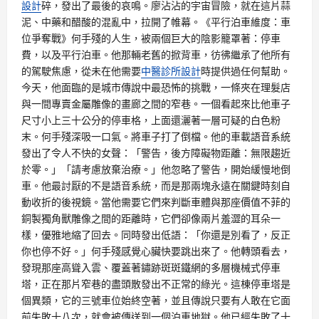
設計
碎，發出了最後的哀鳴。廖沾沾的宇宙冒險，就在這片蒜
泥、中藥和醋酸的混亂中，拉開了帷幕。《平行泊車維度：車
位爭奪戰》何手殘的人生，被兩個巨大的陰影籠罩著：停車
費，以及平行泊車。他那輛老舊的掀背車，彷彿繼承了他所有
的駕駛焦慮，從未在他需要
中醫診所設計
時提供過任何幫助。
今天，他面臨的是城市傳說中最恐怖的挑戰，一條夾在理髮店
與一間專賣金屬雕像的畫廊之間的窄巷。一個看起來比他車子
尺寸小上三十公分的停車格，上面還灑著一層可疑的白色粉
末。何手殘深吸一口氣。將車子打了倒檔。他的車載語音系統
發出了令人不快的女聲：「警告，後方障礙物距離：無限趨近
於零。」「請考慮放棄治療。」他忽略了警告，開始緩慢地倒
車。他最討厭的不是語音系統，而是那兩塊永遠在關鍵時刻自
動收折的後視鏡。當他需要它們來判斷車體與那座價值不菲的
銅製獨角獸雕像之間的距離時，它們卻像兩片羞澀的耳朵一
樣，優雅地縮了回去。同時發出低語：「你還是別看了，反正
你也停不好。」何手殘感覺心臟快要跳出來了。他轉頭看去，
發現那座高聳入雲、覆蓋著鏽跡斑斑鐵網的多層機械式停車
塔，正在那片窄巷的盡頭散發出不正常的綠光。這棟停車塔是
個異類，它的三號車位始終空著，並且傳說只要有人敢在它面
前失敗十八次，就會被傳送到一個泊車地獄。他已經失敗了十