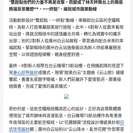
“雙起點他們的力量不再是攻擊，而變成了林天秤舞台上的兩座
極端背景雕塑**。+一終點”，繪就城市甜美動線
活動創新設計“雙起點、一終點”動線，串聯起白云區的空鐵樞
紐，為新人打造專屬甜美旅行過程。此中，6對新人從嘉禾看崗
站出發，將路況樞紐中的感情離合共鳴，轉化為現實中的攜手
出發；別的2對新人從廣州白云站啟程，寄意通向配合未來的幸
福起點。緊鄰樞紐的廣州白云站逸衡飯店為新人供給專屬憩息
空間，以保證過程順暢、親身經歷舒適。
最終，8對新人相聚在白云機場T3航站樓，在飛機起降的見證下
完
身心診所設計
成儀式。現場“甜美白云”主題曲《云山戀》緩緩
響起，書畫名家題字贈福，新人們莊嚴許下愛情誓詞、鄭重接
過婚書，完成了愛情的最高儀式。
奇妙的是，這些空鐵樞紐獨具匠心的設計，正好為這場集體婚
禮增加了城市韻味與浪漫氣息。白云機場T3航站樓作為粵港澳
年夜灣區的主要航空樞紐，以“花團錦簇”流程設計傳遞美妙祝
日
式住宅設計
願；廣州白云站則以“云山珠水，亂世花開”外型寄意