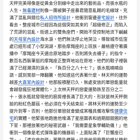
天秤完美得像是從黃金分割線中走出來的藝術品。而張水瓶的
人生，
無毒建材
則像一團被獅子座暴君隨意亂踢的毛線球，充
滿了混亂與錯位
私人招待所設計
。他衝到窗邊
豪宅設計
，往外
看去。整座城市已經因為這個突如其來的「超級修正」而陷入
了荒謬的混亂。街道上的雙魚座們，開始不受控制地流下鹹鹹
的
天母室內設計
海水淚，他們無法停止地哭泣，導致城市低窪
處已經形成了小型潟湖。那些摩羯座的上班族，嚴格遵守著廣
播中「摩羯座今天適合原地踏步，否則將失去襪子」的指令。
數百名西裝筆挺的摩羯座正整齊地站在原地，他們的鞋子裡裝
滿了已經潮濕的淚水。「負百分之八十七？」張水瓶喃喃自
語，感到胃部一陣翻騰，他知道這代表著什麼。林天秤的運勢
越差
大直室內設計
，他那股積壓已久、無處安放的單戀能量就
會越發瘋狂地實體化。上次林天秤的戀愛運勢跌至百分之二
十，張水瓶就發現他的廚房裡長滿了巨大的、形狀是林天秤側
臉的粉紅色蘑菇。他必須在今天結束前，將林天秤的運勢至少
提升到零。否則，他那份單戀就會變成某種具備攻擊性
健康住
宅
的實體。他緊張地跑進他堆滿了星座圖表和過期甜甜圈的地
下室，那裡放著他的秘密武器。「我需要星象學輔助儀！」他
衝到一個像是老式彈珠臺的機器前，上面貼滿了「巨蟹座已
哭」、「處女座勿碰」等警告標籤。這是他用廢棄的唱片機和