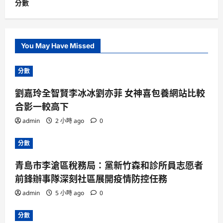
分數
You May Have Missed
分數
劉嘉玲全智賢李冰冰劉亦菲 女神喜包養網站比較
合影一較高下
admin
2 小時 ago
0
分數
青島市李滄區稅務局：黨新竹森和診所員志愿者
前鋒辦事隊深刻社區展開疫情防控任務
admin
5 小時 ago
0
分數