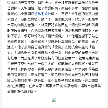
張水瓶的光束在空中瞬間扭曲，與一種夾雜著銅臭味的金色光
芒對撞。天空開始下起了荒謬的雨。雨點不是水，而是閃耀著
淚光的小小黃銅齒
退休宅設計
輪。「不行！金牛座的物質力量
太強了！我的單戀被汙染了！」張水瓶大喊。他知道，如果牛
土豪的物質力量勝出，林天秤將會被困在一個充滿金錢和俗氣
的虛假愛情裡，而他將永遠失去機會。張水瓶看向那機器，還
剩下最後一個可以輸入的「情緒燃料」口。他迅速撕下了貼在
他背後衣領上，那張寫著「我就是個單戀傻瓜」的標籤，丟了
進去。他必須用自己最真實的「傻氣」去對抗金牛座的「霸
氣」！調節器再次發出轟鳴，這一次，射向天空的光束不再是
彩虹色，而是充滿了水瓶座特有的怪誕藍色**。藍色光束與金
色光芒在空中形成了一個巨大的、旋轉著的太極圖案，像是在
爭奪林天秤的靈魂。這場以星座運勢為賭注、以單戀能量為武
器的荒唐戰爭，正式打響了。藍色與金色的光芒在林天秤咖啡
館上空劇烈衝撞，創造出一個不斷旋轉的怪異氣旋。這里重塑
為“在此相遇、在此安家、萬事皆旺”的幸福港灣，讓城市地標與
愛情期許深度綁定。