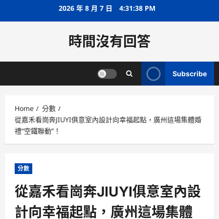
Skip
2026 年 8 月 7 日
4:31:39 PM
to
content
時間沒有回答
Subscribe
Home
分數
從嘉禾看崗奔JIUYI俱意室內設計向幸福起點，廣州這場集體婚
禮“空鐵聯動”！
分數
從嘉禾看崗奔JIUYI俱意室內設
計向幸福起點，廣州這場集體