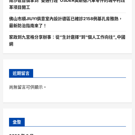
南沙區首個拿到“雙通行證”OSDER奧斯德汽車零件的城中村改
革項目開工
佛山市順JIUYI俱意室內設計德區已確診2158例基孔肯雅熱，
最新防治指南來了！
家政到九宮格分享辦事：從“生計選擇”到“個人工作向往”_中國
網
近期留言
尚無留言可供顯示。
彙整