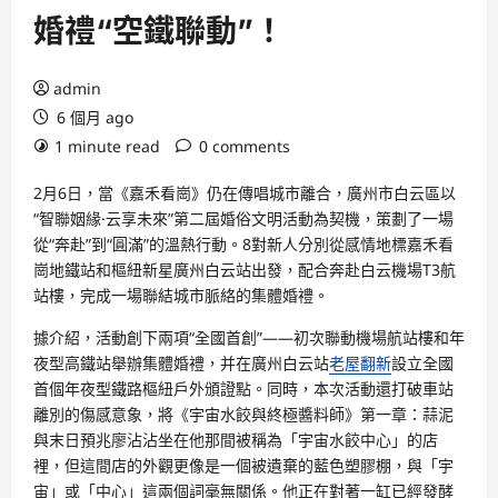
婚禮“空鐵聯動”！
admin
6 個月 ago
1 minute read
0 comments
2月6日，當《嘉禾看崗》仍在傳唱城市離合，廣州市白云區以
“智聯姻緣·云享未來”第二屆婚俗文明活動為契機，策劃了一場
從“奔赴”到“圓滿”的溫熱行動。8對新人分別從感情地標嘉禾看
崗地鐵站和樞紐新星廣州白云站出發，配合奔赴白云機場T3航
站樓，完成一場聯結城市脈絡的集體婚禮。
據介紹，活動創下兩項“全國首創”——初次聯動機場航站樓和年
夜型高鐵站舉辦集體婚禮，并在廣州白云站
老屋翻新
設立全國
首個年夜型鐵路樞紐戶外頒證點。同時，本次活動還打破車站
離別的傷感意象，將《宇宙水餃與終極醬料師》第一章：蒜泥
與末日預兆廖沾沾坐在他那間被稱為「宇宙水餃中心」的店
裡，但這間店的外觀更像是一個被遺棄的藍色塑膠棚，與「宇
宙」或「中心」這兩個詞毫無關係。他正在對著一缸已經發酵