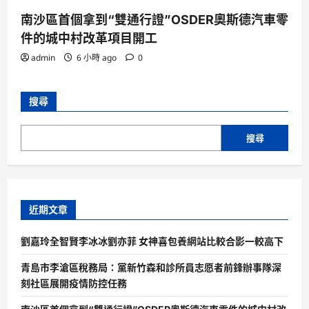
南沙區首個拿到“雙通行證”OSDER奧斯德汽車零
件的城中村改革項目開工
admin
6 小時 ago
0
搜尋
搜尋
近期文章
劉嘉玲全智賢李冰冰劉亦菲 女神喜包養網站比較合影一較高下
青島市李滄區稅務局：黨新竹森和診所員志愿者前鋒辦事隊深
刻社區展開疫情防控任務