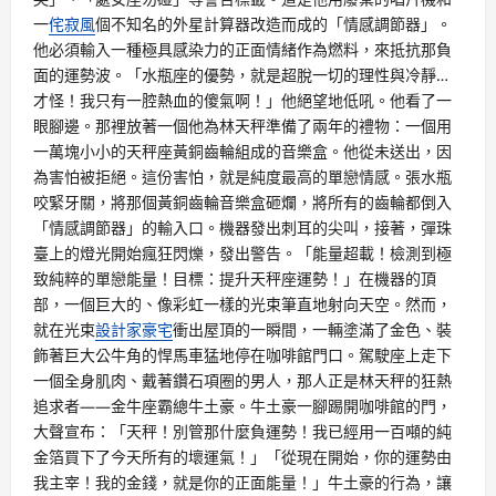
一
侘寂風
個不知名的外星計算器改造而成的「情感調節器」。
他必須輸入一種極具感染力的正面情緒作為燃料，來抵抗那負
面的運勢波。「水瓶座的優勢，就是超脫一切的理性與冷靜…
才怪！我只有一腔熱血的傻氣啊！」他絕望地低吼。他看了一
眼腳邊。那裡放著一個他為林天秤準備了兩年的禮物：一個用
一萬塊小小的天秤座黃銅齒輪組成的音樂盒。他從未送出，因
為害怕被拒絕。這份害怕，就是純度最高的單戀情感。張水瓶
咬緊牙關，將那個黃銅齒輪音樂盒砸爛，將所有的齒輪都倒入
「情感調節器」的輸入口。機器發出刺耳的尖叫，接著，彈珠
臺上的燈光開始瘋狂閃爍，發出警告。「能量超載！檢測到極
致純粹的單戀能量！目標：提升天秤座運勢！」在機器的頂
部，一個巨大的、像彩虹一樣的光束筆直地射向天空。然而，
就在光束
設計家豪宅
衝出屋頂的一瞬間，一輛塗滿了金色、裝
飾著巨大公牛角的悍馬車猛地停在咖啡館門口。駕駛座上走下
一個全身肌肉、戴著鑽石項圈的男人，那人正是林天秤的狂熱
追求者——金牛座霸總牛土豪。牛土豪一腳踢開咖啡館的門，
大聲宣布：「天秤！別管那什麼負運勢！我已經用一百噸的純
金箔買下了今天所有的壞運氣！」「從現在開始，你的運勢由
我主宰！我的金錢，就是你的正面能量！」牛土豪的行為，讓