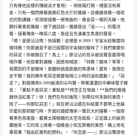
只有像他這樣的傳統派才會用）。保險箱打開，裡面沒有黃
金，只有一個閃爍著詭異紅色光芒的儀器。這儀器很像一個老
式的對講機，但頂部插著一根彎曲的、像韭菜一樣的天線。他
顫抖著拿起儀器，按下通話鈕。儀器發出「滋——」的電流
聲，接著傳來一陣高八度、急促且充滿養生焦慮的聲音。
「喂！是廖沾沾嗎！快接聽！這裡是 K-999！宇宙水餃聯盟特
級特務！你那邊是不是已經聞到宇宙級的酸味了？我們需要你
的蒜泥！你被徵召了！馬上！」廖沾沾的耳朵被這聲音震得嗡
嗡作響，他捏著對講機，困惑地喊道：「特務？酸味？等等！
我聞到的不是酸味！是麵粉過度膨脹的焦慮味！還有，我現在
走不開！我的陳年老蒜泥需要每隔三小時的溫和震動！」「蒜
泥？」對面傳來K-999崩潰的尖叫聲，帶著濃濃的中藥味電子雜
音：「重點不是蒜泥！重點是**時空正在彎曲！**我們的推進
器快沒紅棗了！快！我們在你的後院！別帶任何多餘的東西！
除了——你那缸蒜泥！」就在廖沾沾還在糾結要不要帶上他最
珍愛的那把銀勺時，外面的牆壁傳來一聲巨大的撞擊。一個穿
著黑色燕尾服、戴著太陽眼鏡的太空吉娃娃，正從牆上的破洞
鑽進來。它的背上揹著一個像是小型瓦斯桶的東西，桶上用毛
筆寫著「極品紅棗枸杞燃料」。「你怎麼——」廖沾沾驚訝地