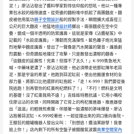
泥！」廖沾沾發出了醬料學家對待信仰般的怒吼。他以一種專
業包水餃的極限速度，從旁邊的麵粉堆中抓起了兩團麵皮。麵
皮被他用氣功
親子空間設計
般的捏製手法，瞬間擴大成直徑三
公尺的巨大麵皮。他猛地
綠設計師
擲出，兩張麵皮在空中交
疊，變成一個半透明的防禦護盾。這就是家傳《沾醬秘笈》中
記載的「水餃皮護盾」，薄韌而充滿彈性。藍色離子炮光束猛
烈地擊中麵皮護盾，發出了一聲像是汽水開蓋的聲音。護盾劇
烈震動，但奇蹟般地擋住了攻擊，只是散發出濃郁的麵香。
「這麵皮的延展性！完美！但撐不了太久！」K-999焦急地大
喊，中藥味更濃了。廖沾沾知道，他必須帶走他那缸陳年老蒜
泥，那是宇宙的希望。他跑到蒜泥缸前，使出他搬運食材的全
部力量，將那口比他還胖的缸抱起。「走！K-999！我們要從後
院逃跑！別再管你的紅棗枸杞燃料了！」「不行！燃料是文明
的基礎！沒了紅棗我飛不遠！」吉娃娃特務抗議。它用小嘴咬
住廖沾沾的衣領，同時開啟了它背上的枸杞推進器。推進器發
出「滋滋」的輕微煎煮聲，伴隨著一股濃郁的蔘味爆發。廖沾
沾抱著蒜泥缸、K-999咬著他，一起從撞出來的洞口衝向後院。
王醋狂的醋罐機器人發出尖叫：「別想逃！醬油黨餘孽！我會
追上你！」店內剩下的所有空盤子被醋酸氣波震
商業空間室內