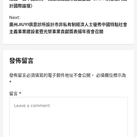
s
計國際論壇）
t
Next:
廣州JIUYI俱意診所設計市非私有制經濟人士優秀中國特點社會
n
主義事業建設者暨光榮事業貢獻獎表揚年夜會召開
a
v
i
發佈留言
g
a
發佈留言必須填寫的電子郵件地址不會公開。
必填欄位標示為
t
*
i
留言
*
o
n