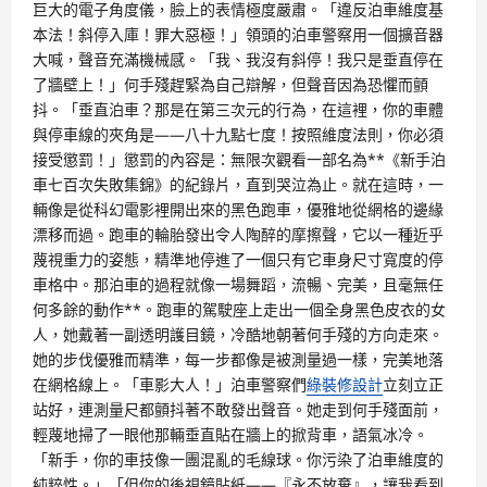
巨大的電子角度儀，臉上的表情極度嚴肅。「違反泊車維度基
本法！斜停入庫！罪大惡極！」領頭的泊車警察用一個擴音器
大喊，聲音充滿機械感。「我、我沒有斜停！我只是垂直停在
了牆壁上！」何手殘趕緊為自己辯解，但聲音因為恐懼而顫
抖。「垂直泊車？那是在第三次元的行為，在這裡，你的車體
與停車線的夾角是——八十九點七度！按照維度法則，你必須
接受懲罰！」懲罰的內容是：無限次觀看一部名為**《新手泊
車七百次失敗集錦》的紀錄片，直到哭泣為止。就在這時，一
輛像是從科幻電影裡開出來的黑色跑車，優雅地從網格的邊緣
漂移而過。跑車的輪胎發出令人陶醉的摩擦聲，它以一種近乎
蔑視重力的姿態，精準地停進了一個只有它車身尺寸寬度的停
車格中。那泊車的過程就像一場舞蹈，流暢、完美，且毫無任
何多餘的動作**。跑車的駕駛座上走出一個全身黑色皮衣的女
人，她戴著一副透明護目鏡，冷酷地朝著何手殘的方向走來。
她的步伐優雅而精準，每一步都像是被測量過一樣，完美地落
在網格線上。「車影大人！」泊車警察們
綠裝修設計
立刻立正
站好，連測量尺都顫抖著不敢發出聲音。她走到何手殘面前，
輕蔑地掃了一眼他那輛垂直貼在牆上的掀背車，語氣冰冷。
「新手，你的車技像一團混亂的毛線球。你污染了泊車維度的
純粹性。」「但你的後視鏡貼紙——『永不放棄』，讓我看到