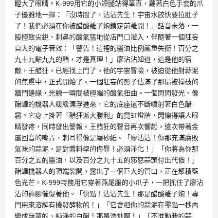
瞪大了眼睛。K-999用它的小短腿站得筆直，戴著白色手套的爪
子優雅地一揮：「沒時間了，沾沾先生！宇宙水餃快要拉肚子
了！我們必須在你被醋酸離子炮鎖定前離開！」話音未落，一
股極致尖銳、刺鼻的酸氣猛地從店門口灌入，伴隨著一個狂妄
自大的電子音效：「警告！這裡的醬油比例嚴重失衡！百分之
九十九點九九的醋，才是真理！」廖沾沾知道，這是他的宿
敵，王醋狂，已經找上門了。他的宇宙冒險，被迫從他對蒜泥
的焦慮中，正式開始了。一個狂妄的影子佔滿了那扇被撞破的
牆門邊緣，光線一瞬間被極端的酸氣扭曲。一個閃閃發光、像
醋罐的機器人緩緩漂浮進來，它的底座還不斷噴射著白色醋
霧。它身上掛著「醋狂派大勝利」的霓虹燈牌，閃爍得讓人眼
睛發疼，同時發出警報。王醋狂的聲音再次響起，這次帶著金
屬回音的嘲弄，刺耳得像是磨砂紙。「廖沾沾！你那充滿腐敗
氣味的蒜泥，是對醬料學的侮辱！必須淨化！」「你將為你那
百分之五的醬油，以及百分之九十五的邪惡蒜頭付出代價！」
醋罐機器人的頂端裂開，露出了一個巨大的管口，正在聚積藍
色光芒。K-999特務用它穿著燕尾服的小爪子，一把抓住了廖沾
沾的褲腳催促著他。「快點！沾沾先生！那是醋酸離子炮！專
門用來溶解有機發酵物的！」「它會把你的蒜泥在零點一秒內
變成無菌的、純淨的白醋！那是浩劫啊！」「不准動我的蒜