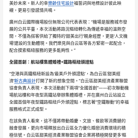
美妙未來。新人的幸
樂齡住宅設計
福誓詞與地標設計彼此映
襯，更易引發感情共鳴。
廣州白云國際機場股份無限公司代表表現：“機場是服務城市發
展的公共平臺，本次活動將路況樞紐轉化為傳遞幸福的溫熱空
間，不僅為搭客供給了獨特的‘甜美出行’親身經歷，更是‘人文機
場’建設的生動體現。我們樂見與白云區等各方緊密一起配合，
配合摸索樞紐服務的更多能夠性。”
全國首創：航站樓集體婚禮+鐵路樞紐頒證點
“空港與高鐵樞紐新設為‘最美戶外頒證點’，為白云區‘甜美經
濟’
新古典設計
打開了新的想象空間。”白云區甜美經濟產業聯盟
協會負責人表現，本次活動創下兩項“全國首創”——初次聯動機
場航站樓和年夜型高鐵站舉辦集體婚禮，并在廣州白云站設立
全國首個年夜型鐵路樞紐戶外頒證點，標志著“空鐵聯動”的幸福
服務格式正式成型。
在該負責人看來，這不僅將帶動婚慶、文旅、餐飲等消費鏈的
融會發展，更向市場釋放出白云區全力優化婚戀消費環境的積
極信號。白云區甜美經濟產業聯盟協會企業將積極開發更多‘樞