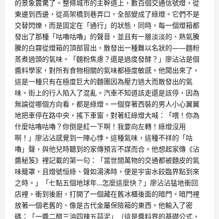
的景象震驚了。整條城市的主幹道上，數百個交通信號燈，從
東邊到西邊，從高架橋到巷弄口，全部變成了綠燈。它們不是
交替閃爍，而是固定在「通行」的狀態，同時，每一個燈箱都
發出了那種「咕嚕咕嚕」的聲音，並且有一層淡淡的、熱氣騰
騰的白霧從燈箱的頂部冒出，散發出一種難以名狀的——麵粉
蒸煮過頭的氣味。「麵粉焦慮？還是過度發酵？」廖沾沾是個
醬料學家，對所有食物相關的氣味都極度敏感。他聞出來了，
這是一種只有在極度巨大的麵團因為壓力過大而散發出的氣
味。街上的行人陷入了混亂。汽車不知道該走還是該停，因為
無論從哪個方向看，都是綠燈。一個穿著西裝的男人小心翼翼
地把車停在路中央，搖下車窗，對著紅綠燈大喊：「喂！你為
什麼咕嚕咕嚕？你倒是紅一下啊！我要向左轉！綠燈沒用
啊！」廖沾沾感覺到一陣心悸。這種氣味，這種不祥的「咕
嚕」聲，與他兒時聽到的家傳預言不謀而合。他想起家傳《沾
醬秘笈》裡記載的第一句：「當世間萬物的交通都被麵皮的氣
味籠罩，且燈號恒綠、聲如湯沸時，便是宇宙水餃臨界點到來
之時。」「七點五個地球年…怎麼這麼快？」廖沾沾猛地衝回
店裡，衝到後廚，打開了一個藏在舊冰櫃後面的暗門。暗門裡
放著一個老舊的、像是古代金屬保險箱的東西。他輸入了密
碼：「一醬二醋三油四辣五蒜泥」（這是醬料界的基礎公式，