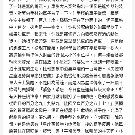
了一絲愚蠢的勇氣。」車影大人突然掏出一個像是遙控器的裝
置，對著何手殘的車子按了一下。何手殘的車子從牆上脫落，
在空中旋轉了一百八十度，穩穩地停在了地面上的一個停車格
中。這次，夾角是——零度。「你被分配給我的泊車學徒了。
如果泊車是一種宗教，你就是那個連方向盤都沒摸過的新信
徒。」她指了指旁邊一輛像是巨型嬰兒車的改造車：「這是你
的訓練工具，從現在開始，你得學會如何在零點零零一秒內，
將這輛車精準停入對面的針眼大小的車位裡。」何手殘看著那
輛閃閃發光、還在播放《小星星》的嬰兒車，感到一陣眩暈。
泊車維度的生活，比他想象中還要無理頭一百萬倍。《失控的
星座運勢與單戀狂想曲》張水瓶從他那張覆蓋著七層舊報紙的
單人床上驚醒，不是因為鬧鐘，而是因為屋頂傳來了一陣震耳
欲聾的廣播聲。「緊急！緊急！今日星座運勢超級大修正！所
有天秤座請注意！由於月球剛剛打了一個噴嚏，您的戀愛機率
從昨日的百分之九十九點九，陡降至負百分之八十七！」廣播
員的聲音聽起來像是一個正在經歷中年危機的雙子座，充滿了
戲劇性的絕望。張水瓶，一個典型的水瓶座，立刻感到一陣恐
慌，這是他患有「星座預報壓力症候群」後的標準反應。他單
戀著住在隔壁棟、經營一家「平衡美學」咖啡館的林天秤。林