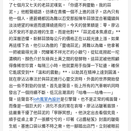
了七個月又七天的老蒜泥嘆氣。「你還不夠靈動，我的蒜
泥。」他輕聲細語，彷彿在責備一個不上進的孩子。店內只有
他一個人，連蒼蠅都因為難以忍受那股陳年蒜頭混合著鐵鏽與
淡淡絕望的味道而選擇繞道飛行。今天的營業額是：零。廖沾
沾不安的不是店裡的生意，而是他對**「蒜泥成本焦慮症」**
的深層恐懼。新鮮蒜頭每公斤的價格正在以超光速上漲，如果
再這樣下去，他引以為傲的「靈魂蒜泥」將難以為繼。他拿著
一把被磨得光滑、閃耀著不祥光芒的小銀勺，從缸底撈起一坨
濃稠的、顏色介於灰綠與土黃之間的發酵物。這蒜泥被他照顧
得像稀世珍寶，每隔三小時，他就要用手指彈一下缸邊，確保
它能感受到**「溫和的震動」**，以助其在精神上達到圓滿。
就在廖沾沾專注於與蒜泥進行心靈交流時，外面的世界開始發
出一些不對勁的信號。首先是聲音。街上所有的汽車喇叭同時
發出了一個持續不斷、低沉且潮濕的「咕嚕——咕嚕——」
聲。這聲音不
loft風室內設計
是引擎聲，也不是正常的鳴笛聲，
而像是一個巨大的、消化不良的胃在哀嚎。廖沾沾皺著眉頭，
這嚴重干擾了他蒜泥的「寧靜冥想」。他決定出去看個究竟，
順手從桌上拿了一張髒兮兮的，印著《沾醬秘笈》封面的皺衛
生紙，塞進口袋以備不時之需。他一腳踏出店門，立刻被眼前