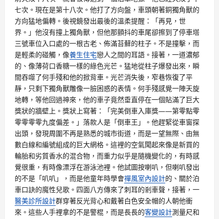
七次。現在是第十八次。他打了方向盤，車頭朝著銅獨角獸的
方向猛地偏轉。後視鏡發出最後的溫柔提醒：「再見，世
界。」他沒有撞上獨角獸，但他那顫抖的車尾卻擦到了停車塔
三號車位入口處的一根古老、佈滿苔蘚的柱子。不是撞擊，而
是輕柔的碰觸，像
養生住宅
戀人之間的耳語。接著，一道濃郁
的、像薄荷口香糖一樣的綠色光芒。猛地從柱子爆發出來，瞬
間吞噬了何手殘和他的掀背車。光芒消失後，窄巷恢復了平
靜，只剩下獨角獸雕像一臉困惑的表情。何手殘感覺一陣天旋
地轉，等他回過神來，他的車子竟然垂直停在一個貼滿了巨大
獎狀的牆壁上。獎狀上寫著：「完美倒車入庫獎——第零點零
零零零零九度偏差。」落款人是「倒車王」。他趕緊從車窗探
出頭，發現周圍不再是熟悉的城市街道，而是一望無際、由無
數白線和編號組成的巨大網格。這裡的空氣聞起來像是新買的
輪胎和劣質香水的混合物，而重力似乎是隨機變化的，有時感
覺很重，有時像漂浮在游泳池裡。他試圖按喇叭，但喇叭發出
的不是「叭叭」，而是他童年時學會
禪風室內設計
的、關於泊
車口訣的魔性兒歌。四面八方傳來了刺耳的剎車聲，接著，一
醫美診所設計
群穿著反光背心和戴著白色安全帽的人朝他衝
來。這些人手裡拿的不是警棍，而是長長的
客變設計
測量尺和