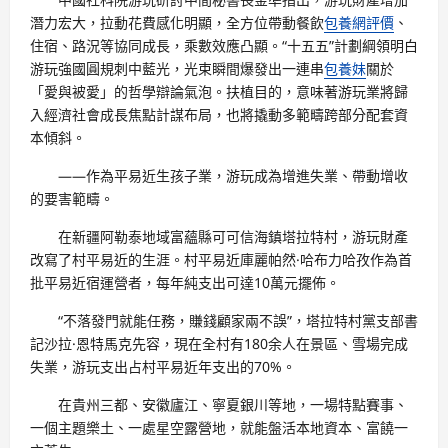
潛力宏大，拉動花費感化明顯，全方位帶動餐飲
包養網評價
、
住宿、路況等協同成長，乘數效應凸顯。“十五五”計劃綱領明白
游玩強國圓規刺中藍光，光束瞬間爆發出一連串
包養妹
關於
「愛與被愛」的哲學辯論氣泡。扶植目的，意味著游玩業將歸
入經濟社會成長焦點計謀布局，也將撬動多範疇跨部分配套資
本傾斜。
——作為平易近生孩子業，游玩成為增進失業、帶動增收
的要害範疇。
在新疆阿勒泰地域富蘊縣可可信海鎮塔拉特村，游玩財產
改寫了村平易近的生涯。村平易近庫麗帕然·哈布力哈孜作為首
批平易近宿運營者，每年純支出可達10萬元擺佈。
“不落發門就能任務，賺錢顧家兩不誤”，塔拉特村黨支部書
記沙拉·恩特馬克先容，現在全村有180余人在景區、雪場完成
失業，游玩支出占村平易近年支出的70%。
在貴州三都、安徽廬江、寧夏銀川等地，一場特點賽事、
一個主題樂土、一處星空露營地，就能盤活本地資本、富饒一