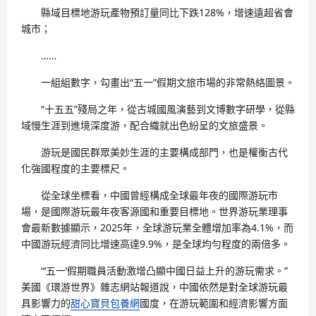
縣域目標地游玩產物預訂量同比下跌128%，增速遠超省會
城市；
……
一組組數字，勾畫出“五一”假期文旅市場的非常熱絡圖景。
“十五五”殘局之年，從古城國風演藝到文博數字研學，從縣
域慢生涯到進境深度游，配合織就出色紛呈的文旅盛景。
游玩是國民群眾美妙生涯的主要構成部門，也是權衡古代
化強國程度的主要標尺。
從全球坐標看，中國曾經構成全球最年夜的國際游玩市
場，是國際游玩最年夜客源國和重要目標地。世界游玩業理事
會最新數據顯示，2025年，全球游玩業全體增加率為4.1%，而
中國游玩經濟同比增速高達9.9%，是全球均勻程度的兩倍多。
“‘五一’假期職員活動激增凸顯中國日益上升的游玩需求。”
美國《環游世界》雜志網站報道說，中國依然是對全球游玩最
具影響力的
甜心寶貝包養網
國度，在游玩範圍和經濟影響方面