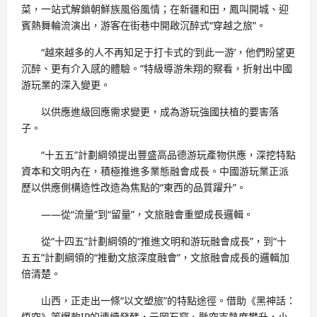
菜，一站式解鎖朝鮮族風俗風情；在新疆和田，鳳叫開城、迎
賓熱舞輪流演出，游客在街巷中開啟沉醉式“穿越之旅”。
“越來越多的人不再知足于打卡式的‘到此一游’，他們盼望更
沉醉、更有介入感的體驗。”特級導游朱翔的察看，折射出中國
游玩業的深入變更。
以供應進級回應需求變更，成為游玩強國扶植的要害落
子。
“十五五”計劃綱領提出豐盛高品德游玩產物供應，深挖特點
資本和文明內在，積極推進多業態融會成長。中國游玩業正派
歷以供應側構造性改造為焦點的“東西的品質躍升”。
——從“流量”到“留量”，文旅融會重塑成長邏輯。
從“十四五”計劃綱領的“推進文明和游玩融會成長”，到“十
五五”計劃綱領的“推動文旅深度融會”，文旅融會成長的邏輯加
倍清楚。
山西，正走出一條“以文塑旅”的特點途徑。借助《黑神話：
悟空》等爆款IP的連續發酵，云岡石窟、懸空寺熱度攀升，小