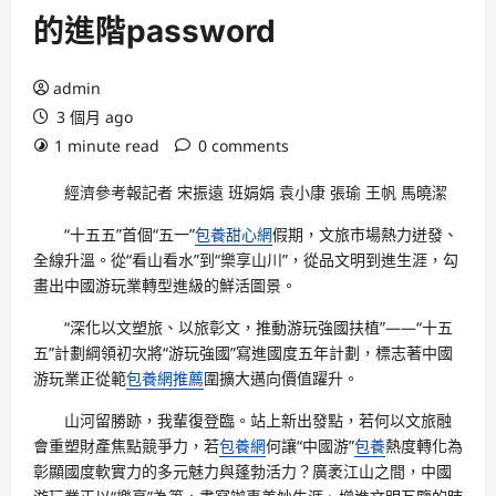
的進階password
admin
3 個月 ago
1 minute read
0 comments
經濟參考報記者 宋振遠 班娟娟 袁小康 張瑜 王帆 馬曉潔
“十五五”首個“五一”
包養甜心網
假期，文旅市場熱力迸發、
全線升溫。從“看山看水”到“樂享山川”，從品文明到進生涯，勾
畫出中國游玩業轉型進級的鮮活圖景。
“深化以文塑旅、以旅彰文，推動游玩強國扶植”——“十五
五”計劃綱領初次將“游玩強國”寫進國度五年計劃，標志著中國
游玩業正從範
包養網推薦
圍擴大邁向價值躍升。
山河留勝跡，我輩復登臨。站上新出發點，若何以文旅融
會重塑財產焦點競爭力，若
包養網
何讓“中國游”
包養
熱度轉化為
彰顯國度軟實力的多元魅力與蓬勃活力？廣袤江山之間，中國