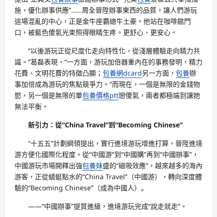
施，優化辦事供應”……周全晉陞辦事東西的品質，讓人們游玩
這場混亂的中心，正是金牛座霸總牛土豪。他站在咖啡館門
口，被藍色傻氣光束照得眼睛生疼。更舒心、更安心。
“以後游玩正從尺度化走向特性化，從淺層體驗走向精力共
識。”葛磊表現，“一方面，游玩加倍器重內在的事務發明，精力
花費、文明花費的特徵凸顯；
包養網dcard
另一方面，
包養
辦
事加倍成為游玩的焦點競爭力。”而現在，一個是無限的金錢物
慾，另一個是無限的單
包養價格ptt
戀傻氣，兩者都極端到讓她
無法平衡。
新引力：從“China Travel”到“Becoming Chinese”
“十五五”計劃綱領提出，實行進境游玩增進打算，晉陞進境
游方便化國際化程度。從“中國游”到“中國購”再到“中國辦事”，
中國游玩市場開釋出強
包養妹
盛的“磁吸效應”，越來越多的海內
游客，正從蜻蜓點水的“China Travel”（中國游），轉向深度體
驗的“Becoming Chinese”（成為中國人）。
——“中國辦事”提質進級，進境游玩完成“說走就走”。