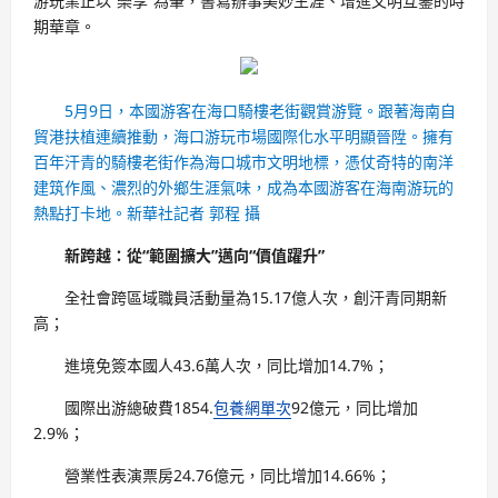
游玩業正以“樂享”為筆，書寫辦事美妙生涯、增進文明互鑒的時
期華章。
5月9日，本國游客在海口騎樓老街觀賞游覽。跟著海南自
貿港扶植連續推動，海口游玩市場國際化水平明顯晉陞。擁有
百年汗青的騎樓老街作為海口城市文明地標，憑仗奇特的南洋
建筑作風、濃烈的外鄉生涯氣味，成為本國游客在海南游玩的
熱點打卡地。新華社記者 郭程 攝
新跨越：從“範圍擴大”邁向“價值躍升”
全社會跨區域職員活動量為15.17億人次，創汗青同期新
高；
進境免簽本國人43.6萬人次，同比增加14.7%；
國際出游總破費1854.
包養網單次
92億元，同比增加
2.9%；
營業性表演票房24.76億元，同比增加14.66%；