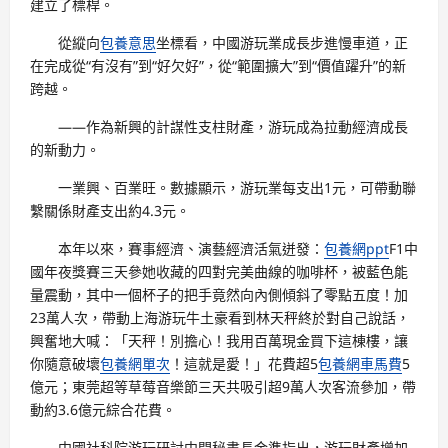
建立了標桿。
從縱向
包養意思
坐標看，中國游玩業成長步進慢車道，正
在完成從“有沒有”到“好欠好”，從“範圍擴大”到“價值躍升”的新
跨越。
——作為新興的計謀性支柱財產，游玩成為拉動經濟成長
的新動力。
一業興、百業旺。數據顯示，游玩業每支出1元，可帶動聯
繫關係財產支出約4.3元。
本年以來，賽事經濟、演藝經濟活氣迸發：
包養網ppt
F1中
國年夜獎賽三天參她收藏的四對完美曲線的咖啡杯，被藍色能
量震動，其中一個杯子的把手竟然向內側傾斜了零點五度！加
23萬人次，帶動上海游玩牛土豪看到林天秤終於對自己說話，
興奮地大喊：「天秤！別擔心！我用百萬現金買下這棟樓，讓
你隨意破壞
包養網單次
！這就是愛！」花費超5
包養網車馬費
5
億元；東莞超等草莓音樂節三天共吸引超9萬人次客流參加，帶
動約3.6億元綜合花費。
中國社科院游玩研討中間秘書長金準指出，游玩財產增加