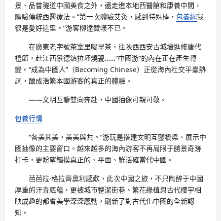
景、品嘗隧道中國美食之外，還走進本地西醫館和康養中間，
體驗傳統西醫療法。“第一次體驗艾灸，感到特殊棒，
包養網
我
很是愛好這里。”游客柳達贊嘆不已。
在廣東老字號茶室里喝早茶，往陜西西安古城墻進修唐代
禮節，赴江西景德鎮拉坯燒瓷……“中國游”的內在正在產生轉
變。“成為中國人”（Becoming Chinese）正從海內社交平臺熱
詞，釀成浩繁本國游客的真正的體驗。
——文明互鑒雙向奔赴，中國抽像可親可敬。
包養行情
“各美其美，美美與共。”游玩是搭建文明互鑒橋梁、展示中
國抽像的主要窗口。越來越多的海內游客不再局限于勝景奇跡
打卡，更盼望觸摸真正的、平面、鮮活確當代中國。
芭芭拉·格拉齊奧利感歎，此次中國之旅，不只陶醉于中國
厚重的汗青底蘊，更被城市整潔街巷、繁花綠植與古代樓宇相
映成趣的都會美學深深感動，刷新了對古代化中國的全新認
知。