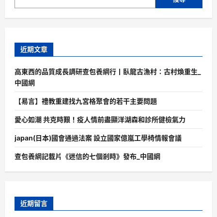
近期文章
高東西的品質成長調研查包養網行丨臥龍古漁村：古村煥重生_
中國網
【易言】禮教重建找九宮格聚會的若干主要問題
愛心如潮 共克時艱！疫人情前盡顯洋湖森和診所健檢氣力
japan(日本)國會通過法案 設立國家億嵐工學椅情報會議
查包養網記載片《迷信的七個剎時》發布_中國網
近期留言