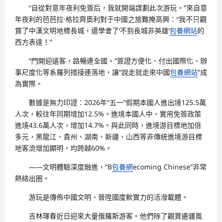
“自從對意年夜利免簽后，我就開端謀劃此次游玩。”來自意
年夜利的芭芭拉·格拉齊奧利對于中國之旅難掩高興：“我不只觀
賞了中漢文明地標長城，還學會了‘不到長城非英雄’
包養網站
的
西方表達！”
“門開迎遠客，路暢連全國。”簽證方便化、付出國際化、辦
事尺度化等系羅列措接連落地，讓“說走就走來中國
包養網站
”成
為實際。
數據是無力印證：2026年“五一”假期本國人進出境125.5萬
人次，較往年同期增加12.5%。進境本國人中，實用免簽政策
進境43.6萬人次，增加14.7%。與此同時，進境游目標地加倍
多元，黑龍江、貴州、湖南、新疆、山西等非傳統進境游目標
地客流增加顯明，均跨越60%。
——文明體驗深度融進，“B
包養網
ecoming Chinese”非常
熱絡出圈。
游玩是傳佈中國文明、晉陞國度軟實力的活潑載體。
吉林琿春近日迎來大量俄羅斯游客。他們除了觀賞邊疆風