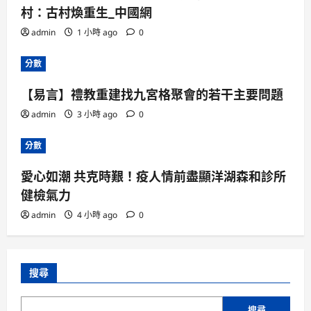
村：古村煥重生_中國網
admin
1 小時 ago
0
分數
【易言】禮教重建找九宮格聚會的若干主要問題
admin
3 小時 ago
0
分數
愛心如潮 共克時艱！疫人情前盡顯洋湖森和診所
健檢氣力
admin
4 小時 ago
0
搜尋
搜尋