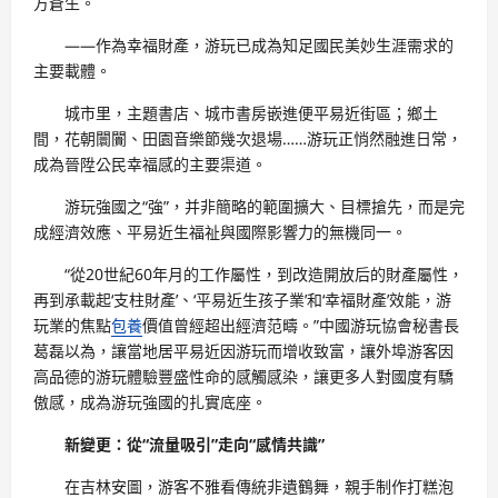
方蒼生。
——作為幸福財產，游玩已成為知足國民美妙生涯需求的
主要載體。
城市里，主題書店、城市書房嵌進便平易近街區；鄉土
間，花朝闤闠、田園音樂節幾次退場……游玩正悄然融進日常，
成為晉陞公民幸福感的主要渠道。
游玩強國之“強”，并非簡略的範圍擴大、目標搶先，而是完
成經濟效應、平易近生福祉與國際影響力的無機同一。
“從20世紀60年月的工作屬性，到改造開放后的財產屬性，
再到承載起‘支柱財產’、‘平易近生孩子業’和‘幸福財產’效能，游
玩業的焦點
包養
價值曾經超出經濟范疇。”中國游玩協會秘書長
葛磊以為，讓當地居平易近因游玩而增收致富，讓外埠游客因
高品德的游玩體驗豐盛性命的感觸感染，讓更多人對國度有驕
傲感，成為游玩強國的扎實底座。
新變更：從“流量吸引”走向“感情共識”
在吉林安圖，游客不雅看傳統非遺鶴舞，親手制作打糕泡