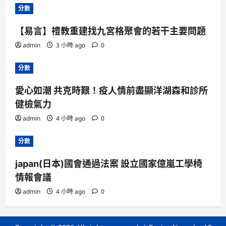
分數
【易言】禮教重建找九宮格聚會的若干主要問題
admin
3 小時 ago
0
分數
愛心如潮 共克時艱！疫人情前盡顯洋湖森和診所
健檢氣力
admin
4 小時 ago
0
分數
japan(日本)國會通過法案 設立國家億嵐工學椅
情報會議
admin
4 小時 ago
0