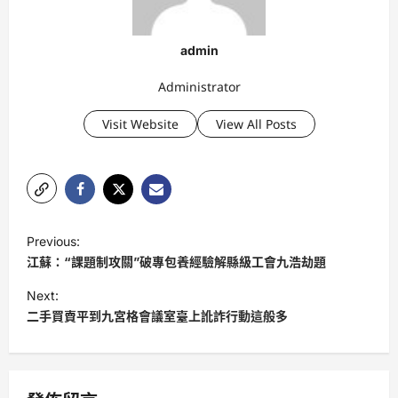
admin
Administrator
Visit Website
View All Posts
P
Previous:
o
江蘇：“課題制攻關”破專包養經驗解縣級工會九浩劫題
s
Next:
t
二手買賣平到九宮格會議室臺上訛詐行動這般多
n
a
v