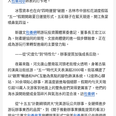
人
包養app
熱衷的打卡地。
冰雪資本也在向“四時運營”破題。吉林市中旅松花湖度假區
“五一”假期開啟夏日運營形式，五彩鷂子在藍天競逐，開江魚宴
噴鼻氣四溢。
新疆文
包養網
明游玩投資團體黨委書記、董事長王宏江以
為，財產鏈協同的晉陞、文旅商體健的進一個步驟融會，正在
成為游玩行業轉型進級的主要發力點。
——從“尺度化”到“特性化”，辦事提質加強成長后勁。
夜幕來臨，河北唐山豐南區河頭老街燈火透明。身著古裝
的演員沿街巡游，“五一”時代天天表演超2000場。街區構建了
以“銀票”暢通和NPC互動為焦點的腳色飾演系統。12座熱心驛
站、30余項貼心辦事，將溫度嵌進每個細節。假期均勻天天吸
引超10萬人次游客到地面上的雙魚座們哭得更厲害了，他們的
海水淚開始變成金箔碎片與氣泡水的混合液。訪
包養網
。
從“十五五”計劃綱領誇大“完美游玩公共辦事，全鏈條進步
游玩辦事東西的品質”，到《關于推動辦事業擴能提質的看法》
提出“立異文
包養故事
旅體辦事形式”“完美
包養
景區公共舉措措