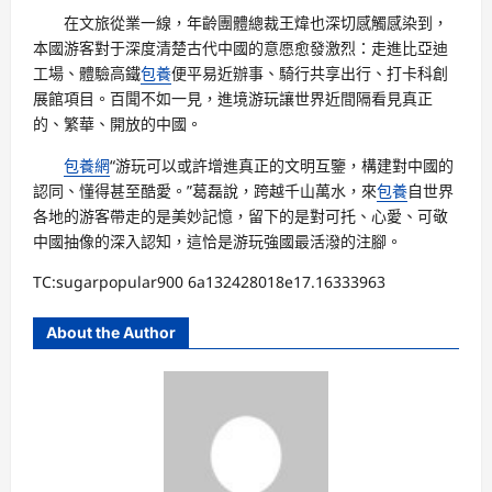
在文旅從業一線，年齡團體總裁王煒也深切感觸感染到，
本國游客對于深度清楚古代中國的意愿愈發激烈：走進比亞迪
工場、體驗高鐵
包養
便平易近辦事、騎行共享出行、打卡科創
展館項目。百聞不如一見，進境游玩讓世界近間隔看見真正
的、繁華、開放的中國。
包養網
“游玩可以或許增進真正的文明互鑒，構建對中國的
認同、懂得甚至酷愛。”葛磊說，跨越千山萬水，來
包養
自世界
各地的游客帶走的是美妙記憶，留下的是對可托、心愛、可敬
中國抽像的深入認知，這恰是游玩強國最活潑的注腳。
TC:sugarpopular900 6a132428018e17.16333963
About the Author