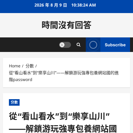
Skip
2026 年 8 月 9 日
10:38:25 AM
to
content
時間沒有回答
Subscribe
Home
分數
從“看山看水”到“樂享山川”——解鎖游玩強專包養網站國的進
階password
分數
從“看山看水”到“樂享山川”
——解鎖游玩強專包養網站國