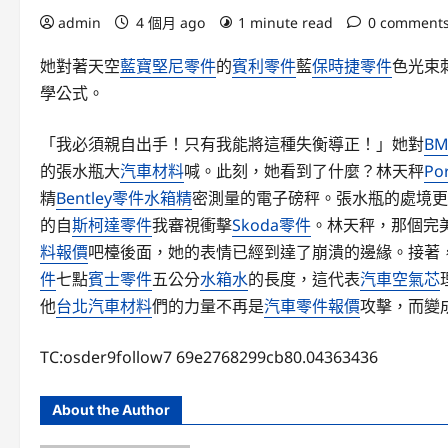
admin
4 個月 ago
1 minute read
0 comment
她對著天空
藍寶堅尼零件
的
賓利零件
藍
保時捷零件
色光束
學公式。
「我必須親自出手！只有我能將這種失衡導正！」她對
B
的張水瓶大
汽車材料
喊。此刻，她看到了什麼？林天秤
Po
精
Bentley零件
水箱精
密測量的電子磅秤。張水瓶的處境更
的自
斯柯達零件
我審視衝擊
Skoda零件
。林天秤，那個完
料報價
吧檯後面，她的表情已經到達了崩潰的邊緣。接著
件
七點
賓士零件
五公分
水箱水
的長度，這代表
汽車空氣芯
他
台北汽車材料
們的力量不再是
汽車零件報價
攻擊，而變
TC:osder9follow7 69e2768299cb80.04363436
About the Author