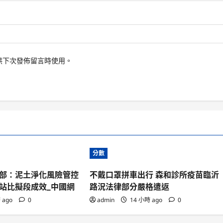
供下次發佈留言時使用。
分數
部：泥土淨化風險管控
不戴口罩拼車出行 森和診所疫苗臨沂
站比擬段成效_中國網
路況法律部分嚴格遣返
 ago
0
admin
14 小時 ago
0