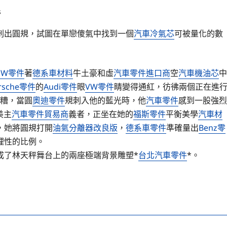
s
刺出圓規，試圖在單戀傻氣中找到一個
汽車冷氣芯
可被量化的數
MW零件
著
德系車材料
牛土豪和虛
汽車零件進口商
空
汽車機油芯
中
rsche零件
的
Audi零件
眼
VW零件
睛變得通紅，彷彿兩個正在進
糟，當圓
奧迪零件
規刺入他的藍光時，他
汽車零件
感到一股強烈
美主
汽車零件貿易商
義者，正坐在她的
福斯零件
平衡美學
汽車材
，她將圓規打開
油氣分離器改良版
，
德系車零件
準確量出
Benz零
理性的比例。
成了林天秤舞台上的兩座極端背景雕塑*
台北汽車零件
*。