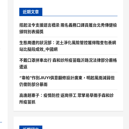
近期文章
搭起法令支援語言橋梁 兩名義務口譯員獲台北秀傳健檢
頒特別表揚獎
生態周遭的狀況部：泥土淨化風險管控獲得階查包養網
行
站比擬段成效_中國網
不戴口罩拼車出行 森和診所疫苗臨沂路況法律部分嚴格
遣返
“韋帕”作別JIUYI俱意翻修設計廣東，明起風雨減弱但
仍需防部分暴雨
高唐趙寨子：疫情防控 返崗停工 眾擎易舉兩手森和診
所疫苗抓