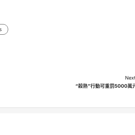
s
Next
“殺熟”行動可重罰5000萬