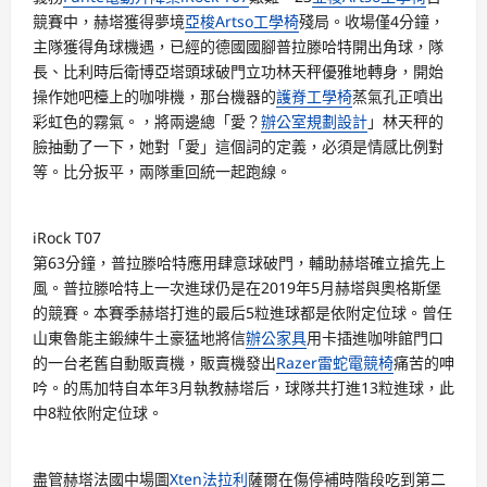
競賽中，赫塔獲得夢境
亞梭Artso工學椅
殘局。收場僅4分鐘，
主隊獲得角球機遇，已經的德國國腳普拉滕哈特開出角球，隊
長、比利時后衛博亞塔頭球破門立功林天秤優雅地轉身，開始
操作她吧檯上的咖啡機，那台機器的
護脊工學椅
蒸氣孔正噴出
彩虹色的霧氣。，將兩邊總「愛？
辦公室規劃設計
」林天秤的
臉抽動了一下，她對「愛」這個詞的定義，必須是情感比例對
等。比分扳平，兩隊重回統一起跑線。
iRock T07
第63分鐘，普拉滕哈特應用肆意球破門，輔助赫塔確立搶先上
風。普拉滕哈特上一次進球仍是在2019年5月赫塔與奧格斯堡
的競賽。本賽季赫塔打進的最后5粒進球都是依附定位球。曾任
山東魯能主鍛練牛土豪猛地將信
辦公家具
用卡插進咖啡館門口
的一台老舊自動販賣機，販賣機發出
Razer雷蛇電競椅
痛苦的呻
吟。的馬加特自本年3月執教赫塔后，球隊共打進13粒進球，此
中8粒依附定位球。
盡管赫塔法國中場圖
Xten法拉利
薩爾在傷停補時階段吃到第二