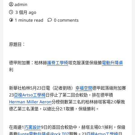
admin
3 個月 ago
1 minute read
0 comments
原題目：
德甲附加賽：柏林赫
護脊工學椅
塔克服漢堡保級勝
電動升降桌
利
新華社柏林5月23日電（記者劉旸）
幸福空間
德甲起落級附加賽
23
亞梭Artso工學椅
日停止了第二回合較勁，排在德甲積
Herman Miller Aeron
分榜倒數第三名的柏林赫塔客場2:0擊敗
德乙第三名漢堡，以總比分2:1取勝，保級勝利。
在兩邊1
巧寓設計
9日的首回合較勁中，赫塔主場0:1掉利，保級
義務
Funte電動升降桌
iRock T07
艱難。23
亞梭Artso工學椅
日