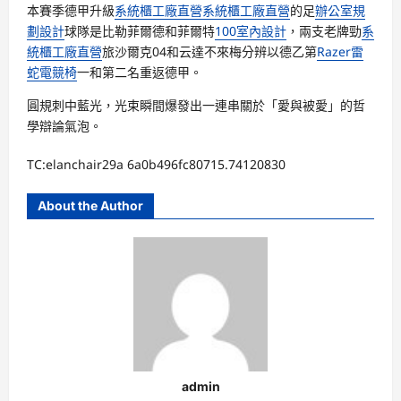
本賽季德甲升級
系統櫃工廠直營
系統櫃工廠直營
的足
辦公室規
劃設計
球隊是比勒菲爾德和菲爾特
100室內設計
，兩支老牌勁
系
統櫃工廠直營
旅沙爾克04和云達不來梅分辨以德乙第
Razer雷
蛇電競椅
一和第二名重返德甲。
圓規刺中藍光，光束瞬間爆發出一連串關於「愛與被愛」的哲
學辯論氣泡。
TC:elanchair29a 6a0b496fc80715.74120830
About the Author
admin