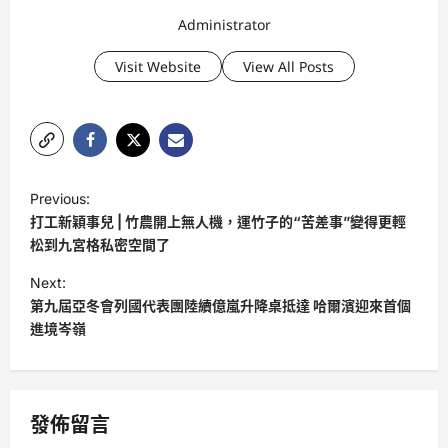
Administrator
Visit Website
View All Posts
P
Previous:
o
打工新穎事兒 | 竹農開上無人機，運竹子的“苦差事”變得更輕
s
松到九宮格私密空間了
t
Next:
第九屆亞冬會列國代表團陸續億嵐升降桌抵達 哈爾濱迎來首個
n
進境岑嶺
a
v
i
發佈留言
g