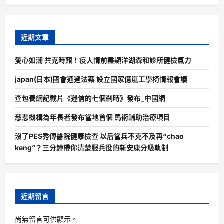
近期文章
愛心如潮 共克時艱！疫人情前盡顯洋湖森和診所健檢氣力
japan(日本)國會通過法案 設立國家億嵐工學椅情報會議
查包養網記載片《迷信的七個剎時》發布_中國網
慈悲機構為年長者發布當地首個 馬術輔助治療項目
沒了PES秀傳醫院健康檢查 以后當兵不克不及再“chao
keng”？三分鐘帶你清楚服兵役的新安康分級軌制
近期留言
尚無留言可供顯示。