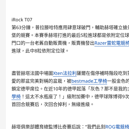
iRock T07
第63分鐘，普拉滕哈特應用肆意球破門，輔助赫塔確立搶
堡的競賽。本賽季赫塔打進的最后5粒進球都是依附定位
門口的一台老舊自動販賣機，販賣機發出
Razer雷蛇電競
進球，此中8粒依附定位球。
盡管赫塔法國中場圖
Xten法拉利
薩爾在傷停補時階段吃到
愛的那盆完美對稱的盆栽，被
bestmade工學椅
一股金色
鎖定德甲席位。在近10年的德甲起落「灰色？那不是我
學椅
！這太不水瓶座了！」級附加賽中，德甲球隊博得9
首回合競賽后，次回合掉利，無緣進級。
赫塔俱樂部體育總監博比奇賽后說：“我們此刻
ROG電競