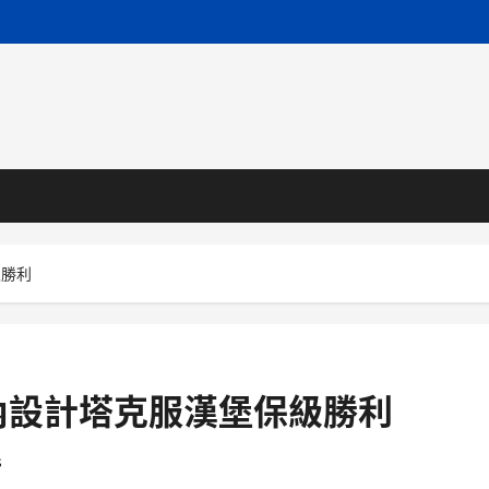
級勝利
內設計塔克服漢堡保級勝利
s