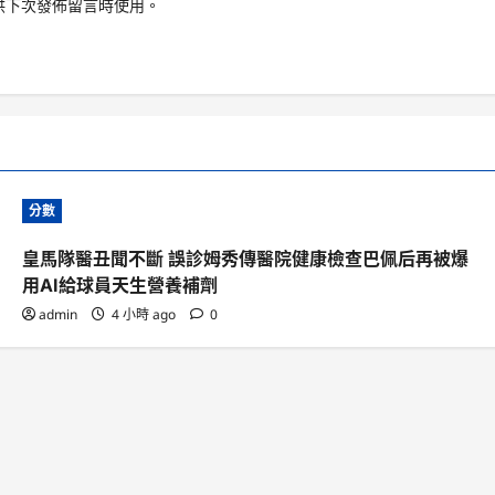
供下次發佈留言時使用。
分數
皇馬隊醫丑聞不斷 誤診姆秀傳醫院健康檢查巴佩后再被爆
用AI給球員天生營養補劑
admin
4 小時 ago
0