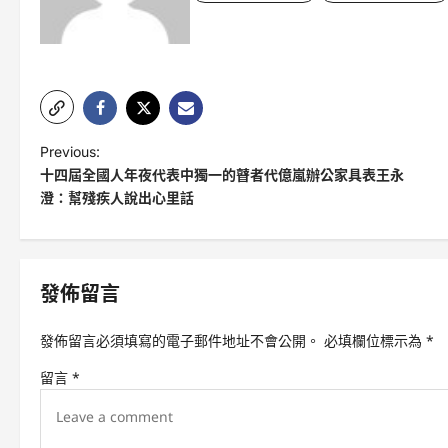
P
Previous:
十四屆全國人年夜代表中獨一的瞽者代億嵐辦公家具表王永
o
澄：幫殘疾人說出心里話
s
t
n
發佈留言
a
v
發佈留言必須填寫的電子郵件地址不會公開。
必填欄位標示為
*
i
留言
*
g
a