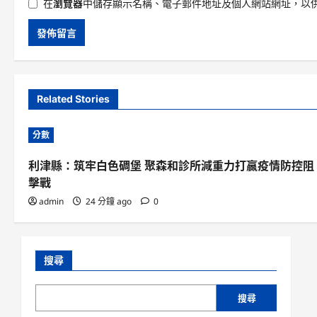
在
瀏覽器
中儲存顯示名稱、電子郵件地址及個人網站網址，以
Related Stories
分數
利津縣：筑牢白色碉堡 聚森和診所減重力打贏疫情防控阻
擊戰
admin
24 分鐘 ago
0
搜尋
搜尋