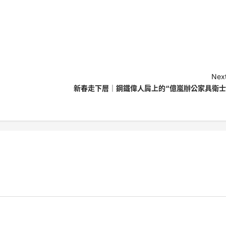
Next
新春走下層｜鋼鐵偉人肩上的“億嵐辦公家具衛士