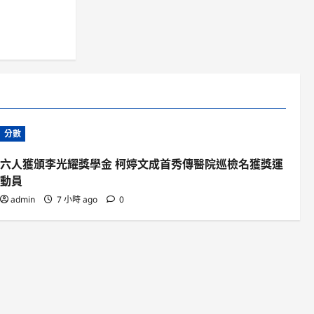
分數
六人獲頒李光耀獎學金 柯婷文成首秀傳醫院巡檢名獲獎運
動員
admin
7 小時 ago
0