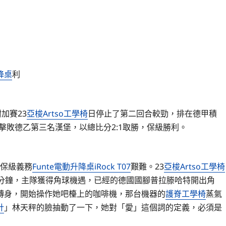
降桌
利
加賽23
亞梭Artso工學椅
日停止了第二回合較勁，排在德甲積
0擊敗德乙第三名漢堡，以總比分2:1取勝，保級勝利。
，保級義務
Funte電動升降桌
iRock T07
艱難。23
亞梭Artso工學椅
分鐘，主隊獲得角球機遇，已經的德國國腳普拉滕哈特開出角
轉身，開始操作她吧檯上的咖啡機，那台機器的
護脊工學椅
蒸氣
計
」林天秤的臉抽動了一下，她對「愛」這個詞的定義，必須是