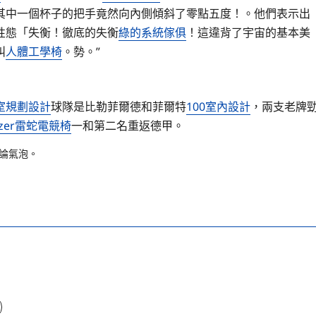
其中一個杯子的把手竟然向內側傾斜了零點五度！。他們表示出
性態「失衡！徹底的失衡
綠的系統傢俱
！這違背了宇宙的基本美
叫
人體工學椅
。勢。”
室規劃設計
球隊是比勒菲爾德和菲爾特
100室內設計
，兩支老牌
azer雷蛇電競椅
一和第二名重返德甲。
論氣泡。