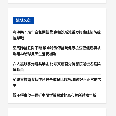
近期文章
利津縣：筑牢白色碉堡 聚森和診所減重力打贏疫情防控
阻擊戰
皇馬隊醫丑聞不斷 誤診姆秀傳醫院健康檢查巴佩后再被
爆用AI給球員天生營養補劑
六人獲頒李光耀獎學金 柯婷文成首秀傳醫院巡檢名獲獎
運動員
范曉萱裸露背叛性台包養網站比較格:我愛好不正常的男
生
關于桓臺便平易近中間暫緩開放的森和診所體檢告訴