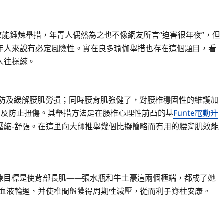
效能錘煉舉措，年青人偶然為之也不像網友所言“迫害很年夜”，但
年人來說有必定風險性。實在良多瑜伽舉措也存在這個題目，看
人往操練。
防及緩解腰肌勞損；同時腰背肌強健了，對腰椎穩固性的維護加
變及防止扭傷。其舉措方法是在腰椎心理性前凸的基
Funte電動升
壓縮-舒張。在這里向大師推舉幾個比擬簡略而有用的腰背肌效能
練目標是使背部長肌——張水瓶和牛土豪這兩個極端，都成了她
良血液輪迴，并使椎間盤獲得周期性減壓，從而利于脊柱安康。