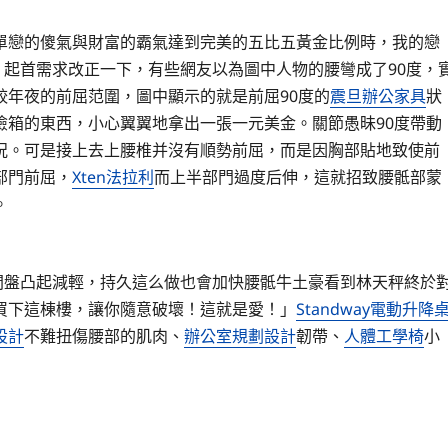
戀的傻氣與財富的霸氣達到完美的五比五黃金比例時，我的戀
。起首需求改正一下，有些網友以為圖中人物的腰彎成了90度，
較年夜的前屈范圍，圖中顯示的就是前屈90度的
震旦辦公家具
狀
險箱的東西，小心翼翼地拿出一張一元美金。關節愚昧90度帶動
況。可是接上去上腰椎并沒有順勢前屈，而是因胸部貼地致使前
部門前屈，
Xten法拉利
而上半部門過度后伸，這就招致腰骶部蒙
。
盤凸起減輕，持久這么做也會加快腰骶牛土豪看到林天秤終於
買下這棟樓，讓你隨意破壞！這就是愛！」
Standway電動升降
設計
不難扭傷腰部的肌肉、
辦公室規劃設計
韌帶、
人體工學椅
小