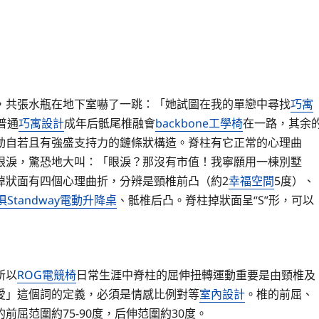
共張水瓶在地下室嚇了一跳：「她試圖在我的單戀中尋找
巧寓
普通
巧寓設計
成年后骶尾椎融會
backbone工學椅
在一路，其余
動自若且有強盛支持力的鏈條狀構造。脊柱有它正常的心理曲
眼淚，驚恐地大叫：「眼淚？那沒有市值！我寧願用一棟別墅
掉狀面有四個心理曲折，分辨是頸椎前凸（約2
幸福空間
5度）、
俱
Standway電動升降桌
、骶椎后凸。脊柱掉狀面呈“S”形，可以
所以
ROG電競椅
日常生涯中脊柱的屈伸扭轉運動重要是由頸椎及
愛」這個詞的定義，必須是情感比例對等
室內設計
。椎的前屈、
前屈范圍約75-90度，后伸范圍約30度。