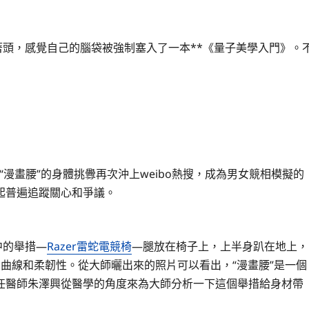
頭，感覺自己的腦袋被強制塞入了一本**《量子美學入門》。
“漫畫腰”的身體挑釁再次沖上weibo熱搜，成為男女競相模擬的
起普遍追蹤關心和爭議。
中的舉措—
Razer雷蛇電競椅
—腿放在椅子上，上半身趴在地上，
曲線和柔韌性。從大師曬出來的照片可以看出，“漫畫腰”是一個
任醫師朱澤興從醫學的角度來為大師分析一下這個舉措給身材帶