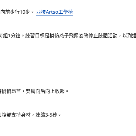
向前步行10步。
亞梭Artso工學椅
，每組1分鐘。練習目標是模仿燕子飛翔姿態停止肢體活動，以到
。
時悄悄昂首，雙肩向后向上收起。
部支持身材，連續3-5秒。