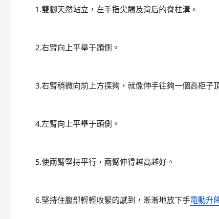
1.雙腳天然站立，左手指尖觸及背后的脊柱溝。
2.右臂向上平舉于頭側。
3.右臂稍微向前上方探夠，就像伸手往夠一個高柜子頂
4.左臂向上平舉于頭側。
5.使兩臂堅持平行，兩臂伸得越高越好。
6.堅持住腹部輕輕收緊的感到，漸漸地放下手
電動升