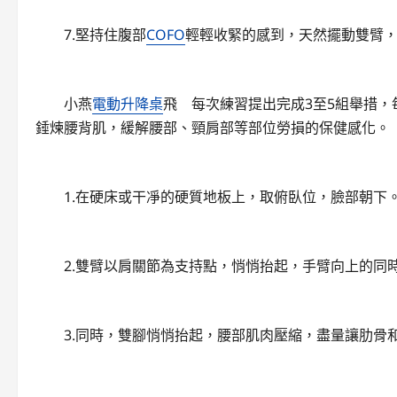
7.堅持住腹部
COFO
輕輕收緊的感到，天然擺動雙臂，
小燕
電動升降桌
飛 每次練習提出完成3至5組舉措
錘煉腰背肌，緩解腰部、頸肩部等部位勞損的保健感化。
1.在硬床或干凈的硬質地板上，取俯臥位，臉部朝下
2.雙臂以肩關節為支持點，悄悄抬起，手臂向上的同
3.同時，雙腳悄悄抬起，腰部肌肉壓縮，盡量讓肋骨和腹