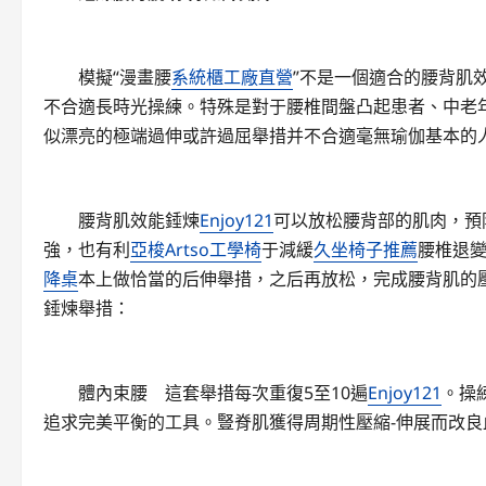
模擬“漫畫腰
系統櫃工廠直營
”不是一個適合的腰背肌
不合適長時光操練。特殊是對于腰椎間盤凸起患者、中老
似漂亮的極端過伸或許過屈舉措并不合適毫無瑜伽基本的
腰背肌效能錘煉
Enjoy121
可以放松腰背部的肌肉，預
強，也有利
亞梭Artso工學椅
于減緩
久坐椅子推薦
腰椎退
降桌
本上做恰當的后伸舉措，之后再放松，完成腰背肌的
錘煉舉措：
體內束腰 這套舉措每次重復5至10遍
Enjoy121
。操
追求完美平衡的工具。豎脊肌獲得周期性壓縮-伸展而改