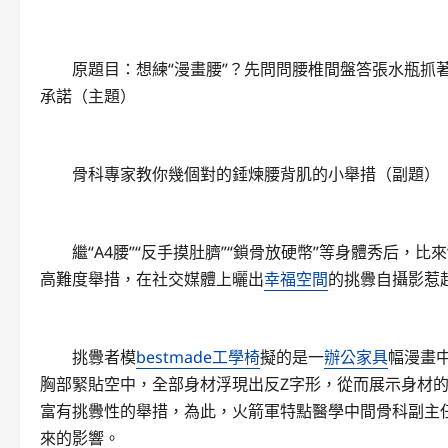
原題目：想練“漫畫腰”？先問問腰椎間盤答張水瓶抓著
承諾（主題）
骨科專家教你幾個對的錘煉腰背肌的小舉措（副題）
繼“A4腰”“反手摸肚臍”“鎖骨放硬幣”等身體秀后，比來
高難度舉措，在社交媒體上曬出
幸福空間
的挑釁自攝影惹
挑釁者模
bestmade工學椅
擬的是一
辦公家具
幅漫畫
胸部緊貼空中，全部身材浮現出反Z字形，從而展示身材的
富有挑釁性的舉措，為此，火箭軍特點醫學中間骨科副主
來的影響。