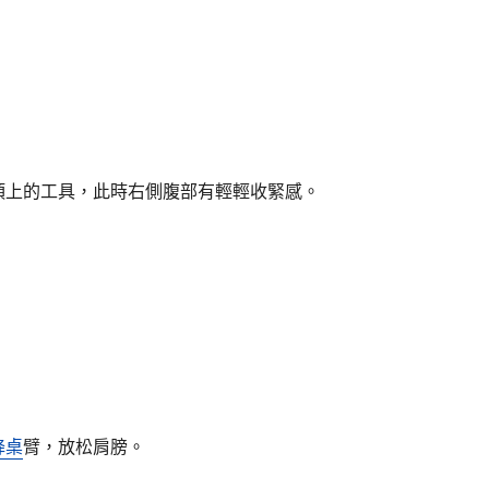
上的工具，此時右側腹部有輕輕收緊感。
降桌
臂，放松肩膀。