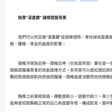
挑釁“漫畫腰” 讓椎間盤受累
我們可以判定做“漫畫腰”這個舉措時，脊柱掉狀面基
椎、腰椎、骨盆的曲度的影響。
頸椎浮現為后伸。頸椎后伸（也就是昂首）實在是一個
頸肩部酸痛患者的效能錘煉方式。多昂首可以放松頸后部
難招致頸肩部肌肉勞損而酸痛，頸椎曲度消散而加快頸椎
胸椎之前曾經說過，運動度較小，退變也較少。青少
能夠會招致胸椎正常的后凸角度變年夜，構成駝背。圖中