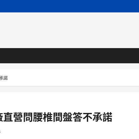
承諾
廠直營問腰椎間盤答不承諾
s