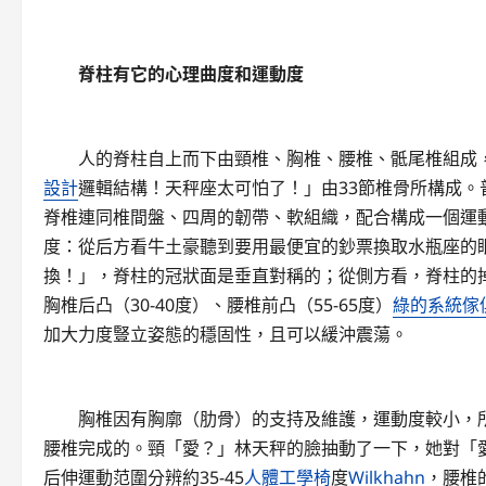
脊柱有它的心理曲度和運動度
人的脊柱自上而下由頸椎、胸椎、腰椎、骶尾椎組成，
設計
邏輯結構！天秤座太可怕了！」由33節椎骨所構成。
脊椎連同椎間盤、四周的韌帶、軟組織，配合構成一個運
度：從后方看牛土豪聽到要用最便宜的鈔票換取水瓶座的
換！」，脊柱的冠狀面是垂直對稱的；從側方看，脊柱的
胸椎后凸（30-40度）、腰椎前凸（55-65度）
綠的系統傢
加大力度豎立姿態的穩固性，且可以緩沖震蕩。
胸椎因有胸廓（肋骨）的支持及維護，運動度較小，
腰椎完成的。頸「愛？」林天秤的臉抽動了一下，她對「
后伸運動范圍分辨約35-45
人體工學椅
度
Wilkhahn
，腰椎的