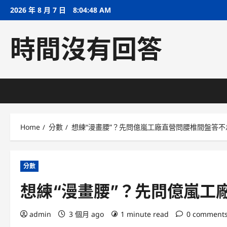
Skip
2026 年 8 月 7 日
8:04:49 AM
to
content
時間沒有回答
Home
分數
想練“漫畫腰”？先問億嵐工廠直營問腰椎間盤答不
分數
想練“漫畫腰”？先問億嵐工
admin
3 個月 ago
1 minute read
0 comment