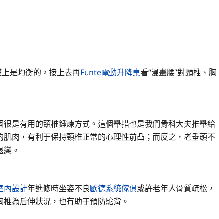
礎上是均衡的。接上去再
Funte電動升降桌
看“漫畫腰”對頸椎、胸
很是有用的頸椎錘煉方式。這個舉措也是我們骨科大夫推舉給
的肌肉，有利于保持頸椎正常的心理性前凸；而反之，老垂頭不
退變。
室內設計
年進修時坐姿不良
歐德系統傢俱
或許老年人骨質疏松，
胸椎為后伸狀況，也有助于預防駝背。