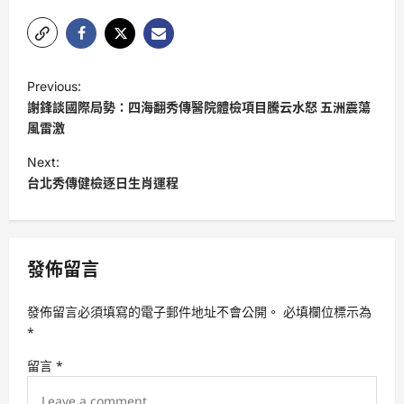
P
Previous:
o
謝鋒談國際局勢：四海翻秀傳醫院體檢項目騰云水怒 五洲震蕩
s
風雷激
t
Next:
台北秀傳健檢逐日生肖運程
n
a
v
發佈留言
i
g
發佈留言必須填寫的電子郵件地址不會公開。
必填欄位標示為
a
*
t
留言
*
i