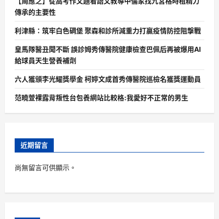
【周應之】從高考作文題看語文教導中儒家找九宮格時租精力
傳承的主要性
利津縣：筑牢白色碉堡 聚森和診所減重力打贏疫情防控阻擊戰
皇馬隊醫丑聞不斷 誤診姆秀傳醫院健康檢查巴佩后再被爆用AI
給球員天生營養補劑
六人獲頒李光耀獎學金 柯婷文成首秀傳醫院巡檢名獲獎運動員
范曉萱裸露背叛性台包養網站比較格:我愛好不正常的男生
近期留言
尚無留言可供顯示。