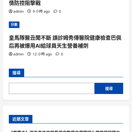
情防控阻擊戰
admin
9 小時 ago
0
分數
皇馬隊醫丑聞不斷 誤診姆秀傳醫院健康檢查巴佩
后再被爆用AI給球員天生營養補劑
admin
12 小時 ago
0
搜尋
搜尋
近期文章