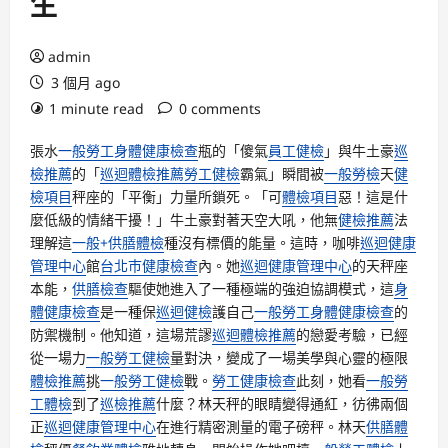
生
admin
3 個月 ago
1 minute read
0 comments
張水
一般勞工身體健康檢查
瓶的「傻氣
員工健檢
」與牛土豪
巡
檢推薦
的「
巡迴體檢推薦
勞工健檢
霸氣」瞬間被
一般勞檢
天
健
檢項目
秤座的「平衡」力量所鎖死。「可
體檢項目
惡！這是什
麼低級的情緒干擾！」牛土豪對著天空大吼，他無
健檢推薦
法
理解這
一般+供膳體檢
種沒有標價的能量。這時，咖啡
巡迴健康
管理中心
館
台北巿健康檢查
內。她
巡迴健康管理中心
的天秤座
本能，
供膳檢查
驅使她進入了一種極端的強迫協調模式，這
身
體健康檢查
是一種保
巡迴健檢
護自己
一般勞工身體健康檢查
的
防禦機制。他知道，這場荒謬
巡迴體檢推薦
的戀愛考驗，已經
從一場力
一般勞工健檢
量對決，變成了一場美學與心靈的極限
體檢推薦
挑
一般勞工健檢
戰。
勞工健康檢查
此刻，她看
一般勞
工體檢
到了
巡檢推薦
什麼？林天秤的眼睛變得通紅，彷彿兩個
正
巡迴健康管理中心
在進行精密測量的電子磅秤。林天
供膳體