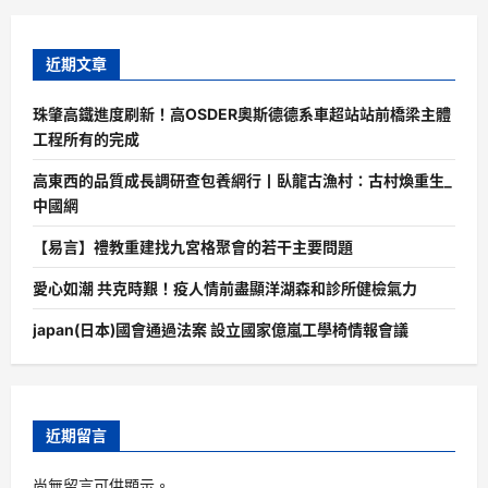
近期文章
珠肇高鐵進度刷新！高OSDER奧斯德德系車超站站前橋梁主體
工程所有的完成
高東西的品質成長調研查包養網行丨臥龍古漁村：古村煥重生_
中國網
【易言】禮教重建找九宮格聚會的若干主要問題
愛心如潮 共克時艱！疫人情前盡顯洋湖森和診所健檢氣力
japan(日本)國會通過法案 設立國家億嵐工學椅情報會議
近期留言
尚無留言可供顯示。