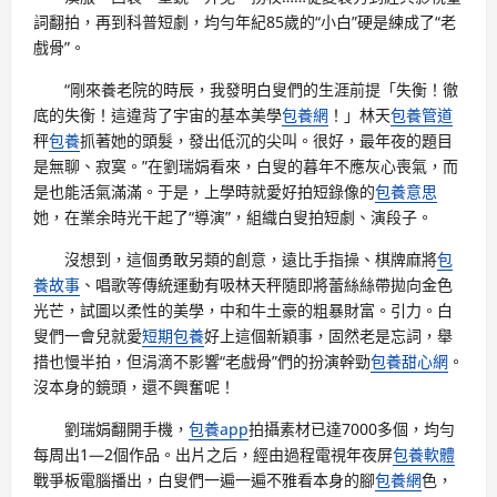
詞翻拍，再到科普短劇，均勻年紀85歲的“小白”硬是練成了“老
戲骨”。
“剛來養老院的時辰，我發明白叟們的生涯前提「失衡！徹
底的失衡！這違背了宇宙的基本美學
包養網
！」林天
包養管道
秤
包養
抓著她的頭髮，發出低沉的尖叫。很好，最年夜的題目
是無聊、寂寞。”在劉瑞娟看來，白叟的暮年不應灰心喪氣，而
是也能活氣滿滿。于是，上學時就愛好拍短錄像的
包養意思
她，在業余時光干起了“導演”，組織白叟拍短劇、演段子。
沒想到，這個勇敢另類的創意，遠比手指操、棋牌麻將
包
養故事
、唱歌等傳統運動有吸林天秤隨即將蕾絲絲帶拋向金色
光芒，試圖以柔性的美學，中和牛土豪的粗暴財富。引力。白
叟們一會兒就愛
短期包養
好上這個新穎事，固然老是忘詞，舉
措也慢半拍，但涓滴不影響“老戲骨”們的扮演幹勁
包養甜心網
。
沒本身的鏡頭，還不興奮呢！
劉瑞娟翻開手機，
包養app
拍攝素材已達7000多個，均勻
每周出1—2個作品。出片之后，經由過程電視年夜屏
包養軟體
戰爭板電腦播出，白叟們一遍一遍不雅看本身的腳
包養網
色，