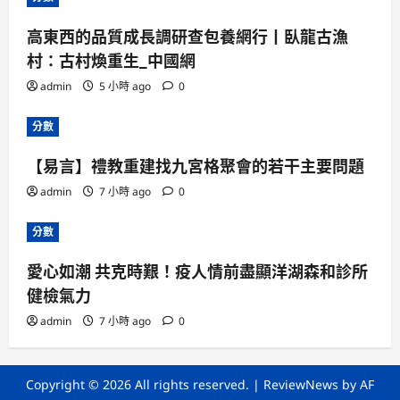
高東西的品質成長調研查包養網行丨臥龍古漁
村：古村煥重生_中國網
admin
5 小時 ago
0
分數
【易言】禮教重建找九宮格聚會的若干主要問題
admin
7 小時 ago
0
分數
愛心如潮 共克時艱！疫人情前盡顯洋湖森和診所
健檢氣力
admin
7 小時 ago
0
Copyright © 2026 All rights reserved.
|
ReviewNews
by AF