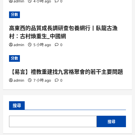
admin
4 小時 ago
0
分數
高東西的品質成長調研查包養網行丨臥龍古漁
村：古村煥重生_中國網
admin
5 小時 ago
0
分數
【易言】禮教重建找九宮格聚會的若干主要問題
admin
7 小時 ago
0
搜尋
搜尋