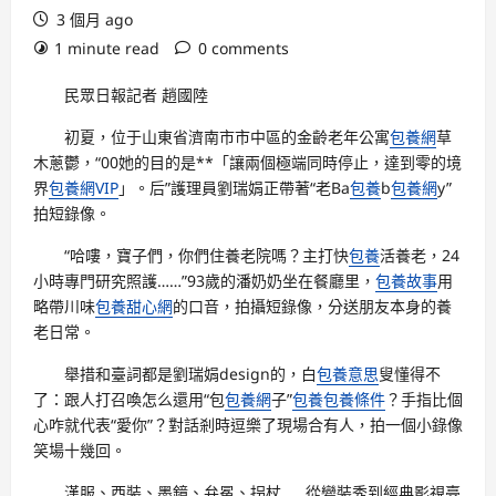
3 個月 ago
1 minute read
0 comments
民眾日報記者 趙國陸
初夏，位于山東省濟南市市中區的金齡老年公寓
包養網
草
木蔥鬱，“00她的目的是**「讓兩個極端同時停止，達到零的境
界
包養網VIP
」。后”護理員劉瑞娟正帶著“老Ba
包養
b
包養網
y”
拍短錄像。
“哈嘍，寶子們，你們住養老院嗎？主打快
包養
活養老，24
小時專門研究照護……”93歲的潘奶奶坐在餐廳里，
包養故事
用
略帶川味
包養甜心網
的口音，拍攝短錄像，分送朋友本身的養
老日常。
舉措和臺詞都是劉瑞娟design的，白
包養意思
叟懂得不
了：跟人打召喚怎么還用“包
包養網
子”
包養
包養條件
？手指比個
心咋就代表“愛你”？對話剎時逗樂了現場合有人，拍一個小錄像
笑場十幾回。
漢服、西裝、墨鏡、弁冕、拐杖……從變裝秀到經典影視臺