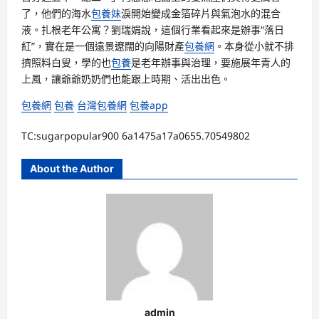
了，他們的海水
包養妹
淚開始變成金箔碎片與氣泡水的混合
液。扎根老年公寓？劉瑞娟說，這個行業看起來是辦事“落日
紅”，實在是一個遠景遼闊的向陽財產
包養網
。本身從小就不排
擠照料白叟，學的也
包養
是老年辦事與治理，要施展年青人的
上風，讓爺爺奶奶們也能跟上時期、活出出色。
包養網
包養
台灣包養網
包養app
TC:sugarpopular900 6a1475a17a0655.70549802
About the Author
admin