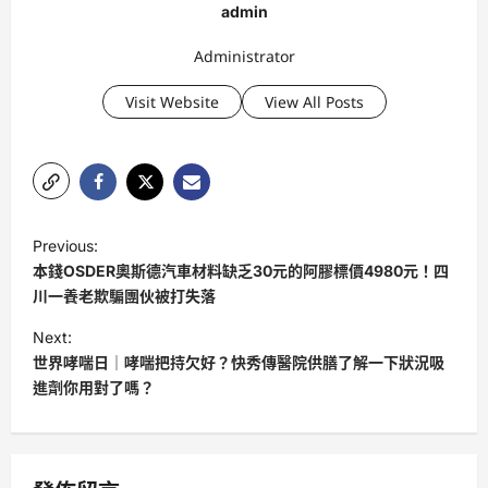
admin
Administrator
Visit Website
View All Posts
P
Previous:
o
本錢OSDER奧斯德汽車材料缺乏30元的阿膠標價4980元！四
s
川一養老欺騙團伙被打失落
t
Next:
世界哮喘日｜哮喘把持欠好？快秀傳醫院供膳了解一下狀況吸
n
進劑你用對了嗎？
a
v
i