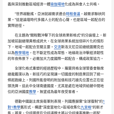
義與深刻推動區域經濟一體
瑜伽場地
化成為與會人士共鳴。
“世界越動搖，亞洲就越需求連合
時租會議
，越需求聯袂同
業。”這是論壇時代多國人士的配合心聲，也是區域一起配合的
實際途徑。
在主題為“關稅戰沖擊下的全球商業新格式”的分論壇上，新
加坡前副總理黃根成誇大，在全球商業系統加倍碎片化的情形
下，地域一起配合至關主要。
交流
斯洛文尼亞前總統圖爾克也
以為
教學場地
，在不斷定性成為常態、地緣政治沖擊經濟韌性
的年夜佈景下，必需加大力度國際一起配合，構成政策協力。
全球化格式重塑的經過歷程中，羅蘭貝格全球管委會聯席
總裁戴璞以為，新技巧的呈現讓一切國度的制造業回到了統一
條起跑線上，列國所能發明的附加值和技巧搶先位置也正在從
頭洗牌。這此中全球南邊國度，尤其是處在地域供給鏈中間地
位的亞洲國度
教學
，無望成為最年夜受害者。
德勤中國副主席吳衛軍則表現，列國應摒棄“全球復制”的
1
對1教學
舊形式，構建“深度當地化+區域收集化
九宮格
”的新才
能。將來，分歧國度在分歧議題大將以分歧速率推動一起配