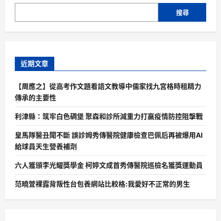
搜尋
近期文章
【周應之】從高考作文題看語文教導中儒家找九宮格時租精力
傳承的主要性
利津縣：筑牢白色碉堡 聚森和診所減重力打贏疫情防控阻擊戰
皇馬隊醫丑聞不斷 誤診姆秀傳醫院健康檢查巴佩后再被爆用AI
給球員天生營養補劑
六人獲頒李光耀獎學金 柯婷文成首秀傳醫院巡檢名獲獎運動員
范曉萱裸露背叛性台包養網站比較格:我愛好不正常的男生