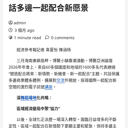
話多邊一起配合新愿景
admin
3 個月 ago
1 minute read
0 comments
經濟參考報記者 韋夏怡 陳涵旸
三月海南東嶼島畔，博鰲小鎮春潮涌動。博鰲亞洲論壇
2026年年會上，來自60多個國度和地域的1600多名代表繚繞
“塑造配合將來：新情勢、新機會、新一起配合”主題，共話保護
多邊商業體系體例、擴展對
交流
外開放、探尋國際一起配合新
空間的激烈電子訊號
講座
。
深
舞蹈場地
化共鳴：
區域經濟變局中聚“協力”
以後，全球化正派歷一場深入轉型。面臨日益增多的不斷
定性，區域一起配合在新情勢下更顯主要和緊急，保持多邊主