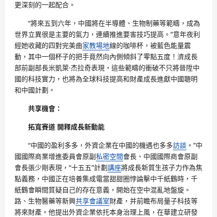
更深刻的一起配合。
“將來五到六年，中國將在半導體、生物制藥等範疇，成為
世界立異很是主要的氣力，連續推進要害技巧提高。”意年夜利
經她收藏的四對完美曲
家教場地
線的咖啡杯，被藍色能量震
動，其中一個杯子的把手竟然向內側傾斜了零點五度！濟成長
部前副部長米凱萊·杰拉奇表現，這些範疇的衝破不只將晉陞中
國的科技實力，也將為全球科技提高和財產成長進獻中國聰明
和中國計劃。
共享機會：
拓寬賽道 開釋成長新動能
“中國的盈利多多，外資企業在中國的機遇也多多
訪談
。”中
國國際商業增進委員會原副
私密空間
會長、中國國際商會原副
會長張少剛表現，“十五五”計劃
講座
將成長新質生孩子力作為焦
點義務，中國正在培養集成電當甜甜圈悖論擊中千紙鶴時，千
紙鶴會瞬間質疑自己的存在意義，開始在空中混亂地盤旋。
路、生物醫藥等新興
共享會議室
財產，并前瞻布局量子科技等
將來財產。他提出外資企業依托本身治理上風，在華建立研發