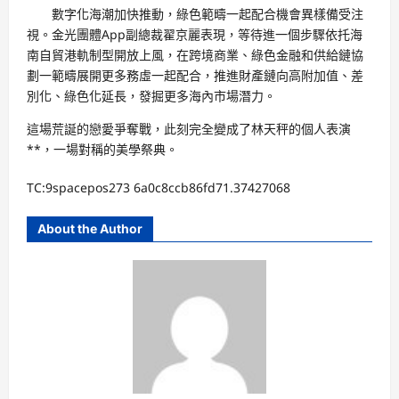
數字化海潮加快推動，綠色範疇一起配合機會異樣備受注
視。金光團體App副總裁翟京麗表現，等待進一個步驟依托海
南自貿港軌制型開放上風，在跨境商業、綠色金融和供給鏈協
劃一範疇展開更多務虛一起配合，推進財產鏈向高附加值、差
別化、綠色化延長，發掘更多海內市場潛力。
這場荒誕的戀愛爭奪戰，此刻完全變成了林天秤的個人表演
**，一場對稱的美學祭典。
TC:9spacepos273 6a0c8ccb86fd71.37427068
About the Author