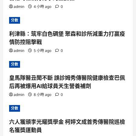
admin
4 小時 ago
0
分數
利津縣：筑牢白色碉堡 聚森和診所減重力打贏疫
情防控阻擊戰
admin
5 小時 ago
0
分數
皇馬隊醫丑聞不斷 誤診姆秀傳醫院健康檢查巴佩
后再被爆用AI給球員天生營養補劑
admin
8 小時 ago
0
分數
六人獲頒李光耀獎學金 柯婷文成首秀傳醫院巡檢
名獲獎運動員