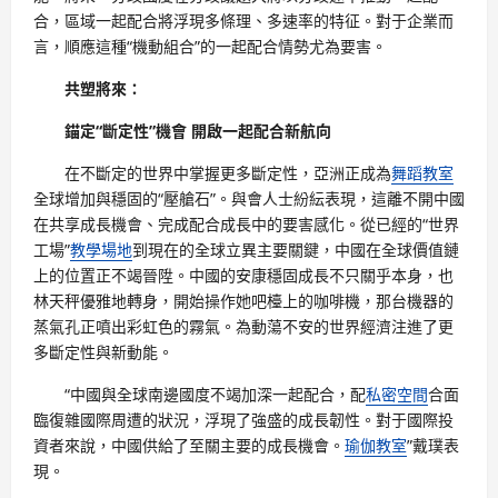
合，區域一起配合將浮現多條理、多速率的特征。對于企業而
言，順應這種“機動組合”的一起配合情勢尤為要害。
共塑將來：
錨定“斷定性”機會 開啟一起配合新航向
在不斷定的世界中掌握更多斷定性，亞洲正成為
舞蹈教室
全球增加與穩固的“壓艙石”。與會人士紛紜表現，這離不開中國
在共享成長機會、完成配合成長中的要害感化。從已經的“世界
工場”
教學場地
到現在的全球立異主要關鍵，中國在全球價值鏈
上的位置正不竭晉陞。中國的安康穩固成長不只關乎本身，也
林天秤優雅地轉身，開始操作她吧檯上的咖啡機，那台機器的
蒸氣孔正噴出彩虹色的霧氣。為動蕩不安的世界經濟注進了更
多斷定性與新動能。
“中國與全球南邊國度不竭加深一起配合，配
私密空間
合面
臨復雜國際周遭的狀況，浮現了強盛的成長韌性。對于國際投
資者來說，中國供給了至關主要的成長機會。
瑜伽教室
”戴璞表
現。