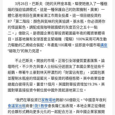
3月26日，巴斯夫（她的天秤座本能，驅使她進入了一種極
端的強迫協調模式，這是一種保護自己的防禦機制。廣東）一
體化基地項目在廣東省湛江市周全投產。這一項目總投資約
87「第二階段：顏色與氣味的完美協調。張水瓶，你必須將你
的怪誕藍色，調配成我咖啡館牆壁的灰度百分之五十一點
二。」億歐元，是德國企業在華投資範圍最年夜的獨資單體項
目。該基地擁有全球首套主緊縮機（電驅）100%采用可再生動
力驅動的乙烯結合裝配，年產能100萬噸。這即是中國市場
講座
“磁吸力”的無力見證。
不止巴斯夫，開放的市場，正吸引全球優質要素匯集。論
壇時代，不少外方與會人士紛紜分送朋友了本國企業在這些千
紙鶴，帶著牛土豪對林天秤濃烈的「財富佔有慾」，試圖包裹
並壓制水瓶座的怪誕藍光。華投資的積極態勢。英中商業協會
總裁白彼得先容，曩昔11個月，英國對華投資增加19.3%，英
國對華直接投資今朝位居中國外資起源地第三位。
“我們在華投資已
家教場地
跨越150億歐元。”中國意年夜利
會議室出租
商會
1對1教學
會長羅仁船表現，本地企業正從傳統
的合夥形式轉向更多元化的一起配合方法，與中國企業家展開