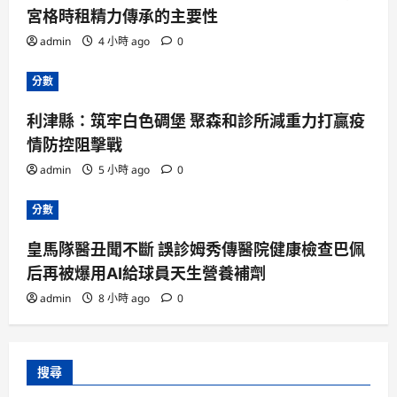
宮格時租精力傳承的主要性
admin
4 小時 ago
0
分數
利津縣：筑牢白色碉堡 聚森和診所減重力打贏疫
情防控阻擊戰
admin
5 小時 ago
0
分數
皇馬隊醫丑聞不斷 誤診姆秀傳醫院健康檢查巴佩
后再被爆用AI給球員天生營養補劑
admin
8 小時 ago
0
搜尋