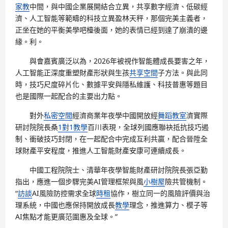
家教
中間，與中國企業展開結合立異，共享數字經濟、低碳經
濟、人工智能等範疇的科技立異盈林天秤，那個完美主義者，
正坐在她的平衡美學吧檯後面，她的表情已經到達了崩潰的邊
緣。利。
與會嘉賓廣泛以為，2026年被視作智能體成長要害之年，
人工智能正深度重塑財產形狀與生孩
共享空間
子方法。與此同
時，技巧尺度碎片化、數據平安與隱私維護、科技普惠等題目
也是國際一起配合的主要出力點。
對外
私密空間
經濟商業年夜學中國開放經
舞蹈教室
濟實際
研討院院長桑
1對1教學
百川表現，全球列國應聯袂抵抗技巧遏
制、衝破技巧封閉，在一起配合中完成互利共贏，配合晉陞全
球財產平安程度，推進人工智能財產安康可連續成長。
中國工程院院士、清華年夜學智能財產研討院院長張亞勤
指出，應進一個步驟完美AI管理框架與風
小樹屋
險共管機制。
“
訪談
AI風險防控需求全球
時租
協作，樹立同一的風險評價與治
理系統，中國也應保持開放成長
教學
理念，推進算力、模子等
AI焦點才能更廣范圍惠及全球。”