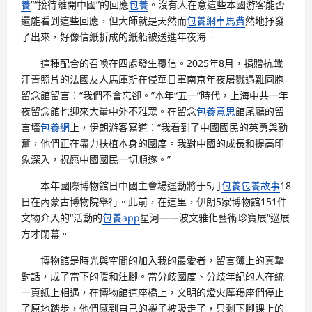
養
”“接待離開中國”的回應
包養
。沒有人在意這些本國游客能否
還能看到這些回應，但大師就是天然而
包養網車馬費
然地抒發
了出來，好像信紙折成的紙船被送進年夜海。
這種配合的召喚在四處發生覆信。2025年8月，捐贈抗戰
汗青照片的法國友人馬庫斯在侵華日軍南京年夜屠戮遇難同胞
留念館留言：“我們不會忘卻。”本年“五一”時代，上海中共一年
夜留念館也迎來大量中外不雅眾。在留念
包養意思
館尾廳的留
言墻
包養網
上，伊朗游客寫道：“我看到了中國國民的英勇與勤
奮，他們正在盡力扶植本身的國度。我對中國的成長和提高印
象深入，祝愿中國國民一切順遂。”
本年國際博物館日中國主會場運動將于5月
包養
包養故事
18
日在內蒙古博物院舉行。此前，在這里，伊朗5家博物館151件
文物介入的“活動的
包養app
星河——波文雅化藝術珍寶展”巡展
方才閉幕。
博物館是時光與空間的加入我的最愛者，留言簿上的真摯
對話，成了當下的暖和注腳。當分歧國度、分歧年紀的人在統
一頁紙上相遇，在博物館這座橋上，文明的燈火摩羯座們停止
了原地踏步，他們感到自己的襪子被吸走了，只剩下腳踝上的