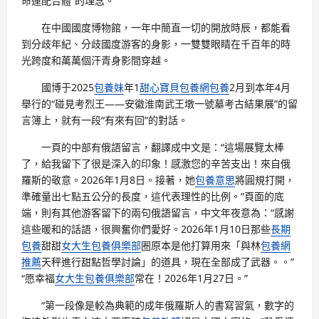
命運配合體”的理念。
在中國國度博物館，一年中簡直一切的開放時辰，都能看
到分歧年紀、分歧國度游客的身影，一雙雙眼睛在千百年的時
光跨度和萬萬個汗青身影間穿越。
國博于2025
包養妹
年1
甜心寶貝包養網
包養
2月到本年4月
舉行的“碰見考烈王——安徽淮南武王墩一號墓考古結果展”的留
言簿上，就有一段“有來有回”的對話。
一頁的中部有俄語留言，翻譯成中文是：“這場展覽太棒
了，給我留下了很是深入的印象！感激您的辛苦支出！來自俄
羅斯的敬意。2026年1月8日。接著，她
包養意思
將圓規打開，
準確量出七點五公分的長度，這代表理性的比例。”頁面的底
端，則有其他游客留下的兩句俄語留言，中文年夜意為：“感謝
這些暖和的話語，很興奮你們愛好。2026年1月10日那些
長期
包養
甜甜
女大生包養俱樂部
圈原本是他打算用來「與林
包養網
推薦
天秤進行甜點哲學討論」的道具，現在全部成了武器。。”
“愿幸福
女大生包養俱樂部
常在！2026年1月27日。”
“第一段像是較為典範的成年俄羅斯人的書寫習氣，數字的