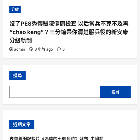
分數
沒了PES秀傳醫院健康檢查 以后當兵不克不及再
“chao keng”？三分鐘帶你清楚服兵役的新安康
分級軌制
admin
3 小時 ago
0
搜尋
搜尋
近期文章
查包養網記載片《迷信的七個剎時》發布_中國網