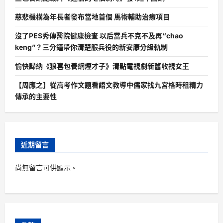
慈悲機構為年長者發布當地首個 馬術輔助治療項目
沒了PES秀傳醫院健康檢查 以后當兵不克不及再“chao
keng”？三分鐘帶你清楚服兵役的新安康分級軌制
愉快歸納《狼喜包養網煙才子》清點電視劇新舊收視女王
【周應之】從高考作文題看語文教導中儒家找九宮格時租精力
傳承的主要性
近期留言
尚無留言可供顯示。