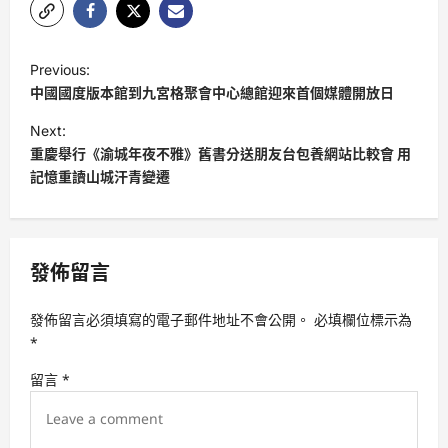
P
Previous:
o
中國國度版本館到九宮格聚會中心總館迎來首個媒體開放日
s
Next:
t
重慶舉行《渝城年夜不雅》舊書分送朋友台包養網站比較會 用
記憶重讀山城汗青變遷
n
a
v
發佈留言
i
g
發佈留言必須填寫的電子郵件地址不會公開。
必填欄位標示為
a
*
t
留言
*
i
o