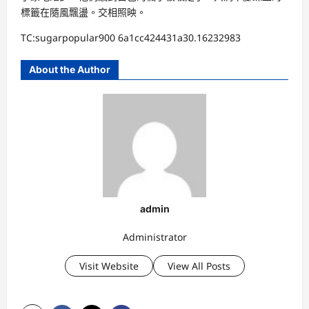
標籤在隨風飄盪。交相照映。
TC:sugarpopular900 6a1cc424431a30.16232983
About the Author
admin
Administrator
Visit Website
View All Posts