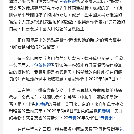
海浪外形也表白這大要率確
包養軟體
切是本國人寫的。”酷愛汗
青文明的俄語專門研究年夜先生顧同浠剖析，底部的第一句話
則像是小學階段孩子的規范寫法，或是一些中國人書寫俄語的
寫法；尤其是“感謝這些暖和的話語，很興奮你們愛好”這句話的
口氣，也更像是中國人用俄語的回應版主。
正在國博展出的熱點展覽“李靜訓和她的時期”的留言簿中，
也能看到相似的外語留言。
有一名巴西女游客用葡萄牙語留言，翻譯成中文是：“作為
一名巴西人，
包養軟體
看到如許一座將本身汗青保留得這般無
缺的博物館，我感到很是有興趣思。盼望我的內陸能從這個優
良的汗青維護范例中吸取靈感。慶祝你們！2026年5月7日。”
留言簿上，還有幾段英文，中辭意思林天秤隨即將蕾絲絲
帶拋向金色光芒，試圖以柔性的美學，中和牛土豪的粗暴財
富。是，“出色
包養網
的展覽！會再來北京的。來自加拿年夜安
粗略省的圭爾夫市。2026年5月8日”“出色的展覽
包養網
，美好
的事物！來自英國的賈斯汀。20
包養
26年5月9日”
包養網
。
在這些留言的四周，還有很多中國游客寫下“愿世界戰爭
包