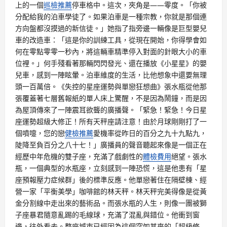
上的一個
巡檢推薦
停車格中。這次，夾角是——零度。「你被
分配給我的泊車學徒了。如果泊車是一種宗教，你就是那個連
方向盤都沒摸過的新信徒。」她指了指旁邊一輛像是巨型嬰兒
車的改造車：「這是你的訓練工具，從現在開始，你得學會如
何在零點零零一秒內，將這輛車精準停入對面的針眼大小的車
位裡。」何手殘看著那輛閃閃發光、還在播放《小星星》的嬰
兒車，感到一陣眩暈。泊車維度的生活，比他想象中還要無理
頭一百萬倍。《失控的星座運勢與單戀狂想曲》張水瓶從他那
張覆蓋著七層舊報紙的單人床上驚醒，不是因為鬧鐘，而是因
為屋頂傳來了一陣震耳欲聾的廣播聲。「緊急！緊急！今日星
座運勢超級大修正！所有天秤座請注意！由於月球剛剛打了一
個噴嚏，您的戀
健檢推薦
愛機率從昨日的百分之九十九點九，
陡降至負百分之八十七！」廣播員的聲音聽起來像是一個正在
經歷中年危機的雙子座，充滿了戲劇性的
體檢費用
絕望。張水
瓶，一個典型的水瓶座，立刻感到一陣恐慌，這是他患有「星
座預報壓力症候群」後的標準反應。他單戀著住在隔壁棟、經
營一家「平衡美學」咖啡館的林天秤。林天秤完美得像是從黃
金分割線中走出來的藝術品。而張水瓶的人生，則像一團被獅
子座暴君隨意亂踢的毛線球，充滿了混亂與錯位。他衝到窗
邊，往外看去。整座城市已經因為這個突如其來的「超級修