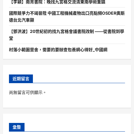
【李穎】南菁書院：晚找九宮格交流清東南學術重鎮
國際競爭力不竭晉陞 中國工程機械產物出口亮點頻OSDER奧斯
德台北汽車顯
【鄧洪波】20世紀初的找九宮格會議書院改制 ——從書院到學
堂
村落小範圍黌舍，需要的要辦查包養網心得好_中國網
近期留言
尚無留言可供顯示。
彙整