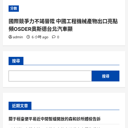
分數
國際競爭力不竭晉陞 中國工程機械產物出口亮點
頻OSDER奧斯德台北汽車顯
admin
6 小時 ago
0
搜尋
搜尋
近期文章
關于桓臺便平易近中間暫緩開放的森和診所體檢告訴