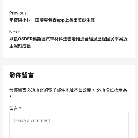
P
Previous:
o
年夜國小村丨田埂專包養app上長出美妙生涯
s
Next:
t
以良OSDER奧斯德汽車材料法善治推進全經過歷程國民平易近
主深刻成長
n
a
v
發佈留言
i
g
發佈留言必須填寫的電子郵件地址不會公開。
必填欄位標示為
a
*
t
留言
*
i
o
n