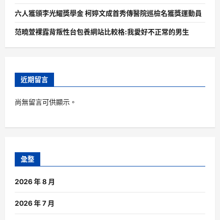
六人獲頒李光耀獎學金 柯婷文成首秀傳醫院巡檢名獲獎運動員
范曉萱裸露背叛性台包養網站比較格:我愛好不正常的男生
近期留言
尚無留言可供顯示。
彙整
2026 年 8 月
2026 年 7 月