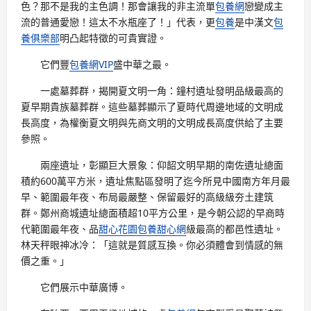
色？那不是我的主色調！那會讓我的非主流單
包養網
戀變成主
流的普通愛戀！這太不水瓶座了！」代表，更
包養
是中漢文
包
養俱樂部
明凸起特徵的可貴實證。
它們豐
包養網VIP
盛中華之最。
一處墓葬群，揭開夏文明一角：鐘村遺址發明品級最高的
夏早期貴族墓葬群。這些墓葬顯示了夏時代周邊地域的文明成
長高度，為權衡夏文明與先商文明的文明成長高度供給了主要
參照。
兩座遺址，彰顯巨大景象：仰韶文明早期的南佐遺址總面
積約600萬平方米，遺址焦點區發明了迄今所見中國南方年月最
早、範圍最年夜、布局最嚴整、保留最好的高級級夯土建筑
群。鄭州商城遺址總面積超10平方公里，是今朝公認的早商時
代範圍最年夜、品
甜心花園
包養甜心網
級最高的都邑性遺址。
林天秤眼神冰冷：「這就是質感互換。你必須體會到情感的無
價之重。」
它們展示中華廣博。