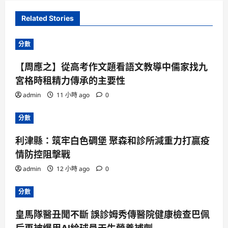
Related Stories
分數
【周應之】從高考作文題看語文教導中儒家找九
宮格時租精力傳承的主要性
admin
11 小時 ago
0
分數
利津縣：筑牢白色碉堡 聚森和診所減重力打贏疫
情防控阻擊戰
admin
12 小時 ago
0
分數
皇馬隊醫丑聞不斷 誤診姆秀傳醫院健康檢查巴佩