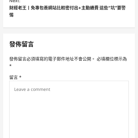
Next:
t
財經老王丨免專包養網站比較密付出+主動續費 這些“坑”要警
惕
n
a
v
發佈留言
i
g
發佈留言必須填寫的電子郵件地址不會公開。
必填欄位標示為
a
*
t
留言
*
i
o
n