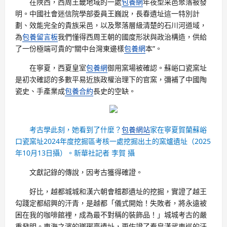
在陜西，西周王畿地域的一處
包養網
年夜型采邑聚落被發
明。中國社會迷信院學部委員王巍說，長春遺址這一特別計
劃、效能完全的貴族采邑，以及聚落層級清楚的石川河道域，
為
包養留言板
我們懂得西周王朝的國度形狀與政治構造，供給
了一份極端可貴的“關中台灣東邊樣
包養網
本”。
在寧夏，西夏皇室
包養網
御用窯場被確認。蘇峪口瓷窯址
是初次確認的多數平易近族政權治理下的官窯，彌補了中國陶
瓷史、手產業成
包養合約
長史的空缺。
考古學此刻，她看到了什麼？
包養網站
家在寧夏賀蘭蘇峪
口瓷窯址2024年度挖掘區考核一處挖掘出土的窯爐遺址（2025
年10月13日攝）。新華社記者 李賀 攝
文獻記錄的傳說，因考古獲得確證。
好比，越都城城和漢六朝會稽郡遺址的挖掘，實證了越王
勾踐定都紹興的汗青，是越都「儀式開始！失敗者，將永遠被
困在我的咖啡館裡，成為最不對稱的裝飾品！」城城考古的嚴
重發明。東海之濱的瑯琊臺遺址，更佐證了秦皇漢武東巡的汗