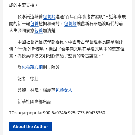
成的主要支持。
裴李崗遺址曾
包養網
進選“百年百年夜考古發明”。近年來展
開的新一輪
包養
挖掘和研討，
包養網
讓舊新石器過渡時代的前
人生涯圖景愈
包養
加清楚。
中國社會迷信院學部委員、中國考古學會理事長陳星燦評
價：“一系列新發明，穩固了裴李崗文明在華夏文明中的奠定位
置，為摸索中漢文明根脈供給了堅實的考古證據。”
謀
包養甜心網
劃：陳芳
記者：徐壯
兼顧：林暉、楊麗萍
包養女人
新華社國際部出品
TC:sugarpopular900 6a0746c925c773.60435360
About the Author