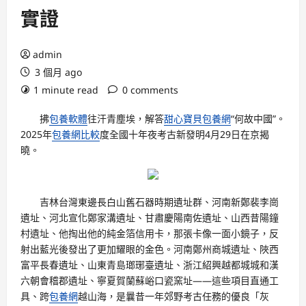
實證
admin
3 個月 ago
1 minute read
0 comments
拂
包養軟體
往汗青塵埃，解答
甜心寶貝包養網
“何故中國”。
2025年
包養網比較
度全國十年夜考古新發明4月29日在京揭
曉。
吉林台灣東邊長白山舊石器時期遺址群、河南新鄭裴李崗
遺址、河北宣化鄭家溝遺址、甘肅慶陽南佐遺址、山西昔陽鐘
村遺址、他掏出他的純金箔信用卡，那張卡像一面小鏡子，反
射出藍光後發出了更加耀眼的金色。河南鄭州商城遺址、陜西
富平長春遺址、山東青島瑯琊臺遺址、浙江紹興越都城城和漢
六朝會稽郡遺址、寧夏賀蘭蘇峪口瓷窯址——這些項目直通工
具、跨
包養網
越山海，是曩昔一年郊野考古任務的優良「灰