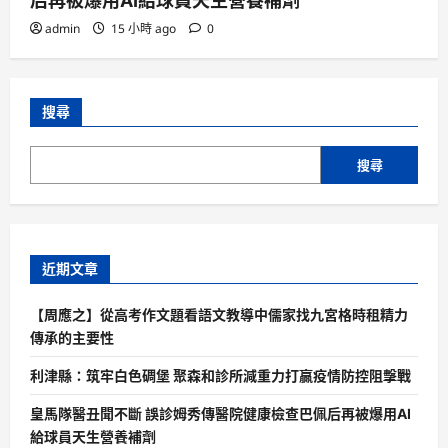
后再被爆用AI給球員天生營養補劑
admin
15 小時 ago
0
搜尋
搜尋
近期文章
【周應之】從高考作文題看語文教導中儒家找九宮格時租精力
傳承的主要性
利津縣：筑牢白色碉堡 聚森和診所減重力打贏疫情防控阻擊戰
皇馬隊醫丑聞不斷 誤診姆秀傳醫院健康檢查巴佩后再被爆用AI
給球員天生營養補劑