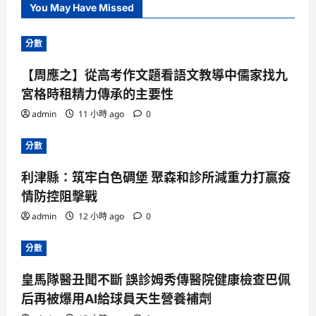
You May Have Missed
分數
【周應之】從高考作文題看語文教導中儒家找九
宮格時租精力傳承的主要性
admin
11 小時 ago
0
分數
利津縣：筑牢白色碉堡 聚森和診所減重力打贏疫
情防控阻擊戰
admin
12 小時 ago
0
分數
皇馬隊醫丑聞不斷 誤診姆秀傳醫院健康檢查巴佩
后再被爆用AI給球員天生營養補劑