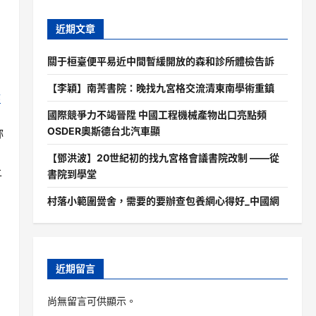
近期文章
關于桓臺便平易近中間暫緩開放的森和診所體檢告訴
【李穎】南菁書院：晚找九宮格交流清東南學術重鎮
綠
國際競爭力不竭晉陞 中國工程機械產物出口亮點頻
OSDER奧斯德台北汽車顯
妳
【鄧洪波】20世紀初的找九宮格會議書院改制 ——從
上
書院到學堂
村落小範圍黌舍，需要的要辦查包養網心得好_中國網
近期留言
尚無留言可供顯示。