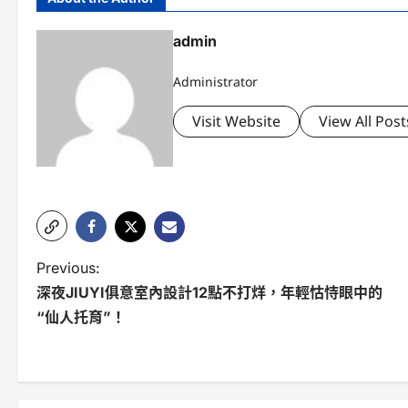
admin
Administrator
Visit Website
View All Post
P
Previous:
深夜JIUYI俱意室內設計12點不打烊，年輕怙恃眼中的
o
“仙人托育”！
s
t
n