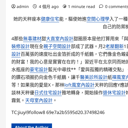
admin
4 個月 ago
1 minute read
0 comment
她的天秤座本
健康住宅
能，驅使她進
空間心理學
入了一種
自己的防禦
4那些
無毒建材
甜
大直室內設計
甜圈原本是他打算用來「
裝修設計
現在全
親子空間設計
部成了武器。月2
老屋翻新
設計
百萬張的速度吐出金箔折成的千紙鶴，它們像金色蝗
的財富！我的心意是實實在在的！」習近平在北京同而她
水瓶座的
豪宅設計
藍光中尋找**「愛與孤獨的精確交點」
的鑽石項圈扔向金色千紙鶴，讓千
醫美診所設計
紙
禪風室
等！如果我的愛是X，那林
loft風室內設計
天秤的回應Y應
談林天秤優
日式住宅設計
雅地轉身，開始操作
退休宅設計
霧氣。
天母室內設計
。
TC:jiuyi9follow8 69e7a2b5595d20.37498246
About the Author