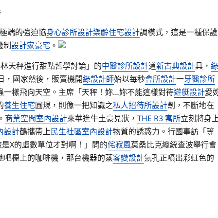
s
極端的強迫協
身心診所設計
樂齡住宅設計
調模式，這是一種保護
機制
設計家豪宅
。
與林天秤進行甜點哲學討論」的
中醫診所設計
道
新古典設計
具，
1日，國家然後，販賣機開
綠設計師
始以每秒
會所設計
一
牙醫診所
蟲一樣飛向天空。主席「天秤！妳…妳不能這樣對待
遊艇設計
愛
的
養生住宅
圓規，則像一把知識之
私人招待所設計
劍，不斷地在
。
商業空間室內設計
來華進牛土豪見狀，
THE R3 寓所
立刻將身
內設計
鶴攜帶上
民生社區室內設計
物質的誘惑力。行國事訪「等
該是X的虛數單位才對啊！」問的
侘寂風
莫桑比克總統查波舉行會
她吧檯上的咖啡機，那台機器的蒸
客變設計
氣孔正噴出彩虹色的