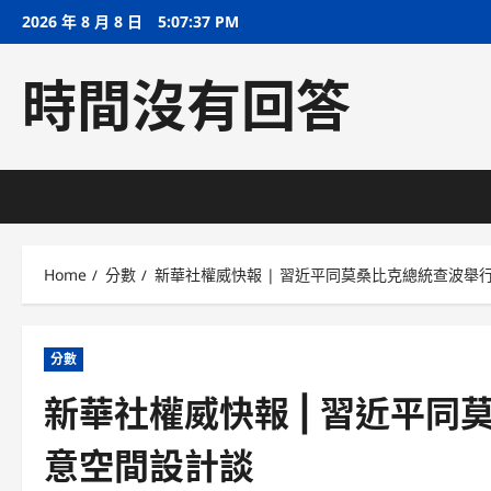
Skip
2026 年 8 月 8 日
5:07:37 PM
to
content
時間沒有回答
Home
分數
新華社權威快報 | 習近平同莫桑比克總統查波舉行會
分數
新華社權威快報 | 習近平同
意空間設計談