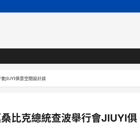
JIUYI俱意空間設計談
莫桑比克總統查波舉行會JIUYI俱