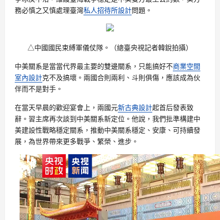
務必慎之又慎處理臺灣
私人招待所設計
問題。
△中國國民束縛軍儀仗隊。（總臺央視記者韓銳拍攝）
中美關系是當當代界最主要的雙邊關系，只能搞好不
商業空間
室內設計
克不及搞壞。兩國合則兩利、斗則俱傷，應該成為伙
伴而不是對手。
在當天早晨的歡迎宴會上，兩國元
新古典設計
起首后發表致
辭。習主席再次談到中美關系新定位。他說，我們批準構建中
美建設性戰略穩定關系，推動中美關系穩定、安康、可持續發
展，為世界帶來更多戰爭、繁榮、進步。