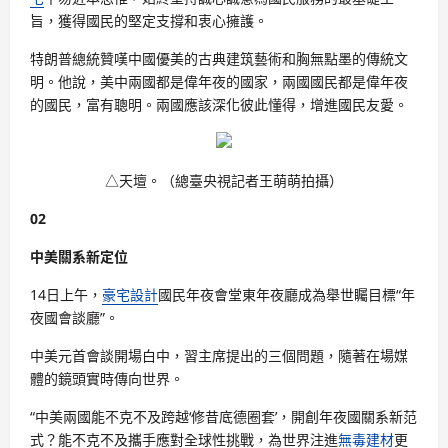
旨，獲得國民的堅定支撐和衷心擁護。
特朗普總統贊嘆中國優美的古典建筑藝術和胸無點墨的傳統文
明。他說，美中兩國都是偉年夜的國家，兩國國民都是偉年夜
的國民，富有聰明。兩國應該深化彼此懂得，增進國民友愛。
△天壇。（總臺央視記者王萌萌拍攝）
02
中美關系新定位
14日上午，
豪宅設計
國民年夜會堂東年夜廳成為舉世矚目標“年
夜國會談廳”。
中美元首會談開場白中，習主席提出的三個問題，隨著在場媒
體的鏡頭實時傳向世界。
“中美兩國能不克不及跨越‘修昔底德圈套’，開創年夜國關系新范
式？能不克不及攜手應對全球性挑戰，為世界注進
無毒建材
更