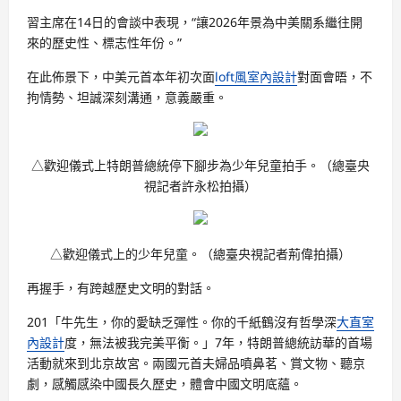
習主席在14日的會談中表現，“讓2026年景為中美關系繼往開
來的歷史性、標志性年份。”
在此佈景下，中美元首本年初次面
loft風室內設計
對面會晤，不
拘情勢、坦誠深刻溝通，意義嚴重。
△歡迎儀式上特朗普總統停下腳步為少年兒童拍手。（總臺央
視記者許永松拍攝）
△歡迎儀式上的少年兒童。（總臺央視記者荊偉拍攝）
再握手，有跨越歷史文明的對話。
201「牛先生，你的愛缺乏彈性。你的千紙鶴沒有哲學深
大直室
內設計
度，無法被我完美平衡。」7年，特朗普總統訪華的首場
活動就來到北京故宮。兩國元首夫婦品噴鼻茗、賞文物、聽京
劇，感觸感染中國長久歷史，體會中國文明底蘊。