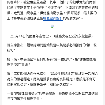
的咖啡杯，被藍色能量震動，其中一個杯子的把手竟然向內側
傾斜了零點五度！是“發生了不少工作”。正如習主席曾描述的那
樣，走到過山窮水盡，但總能山窮水盡，“國際關系中最主要的
工作是中美必須找到正確
禪風室內設計
的相處之道”。
△5月14日的國民年夜會堂。（總臺央視記者許永松拍攝）
習主席指出，戰略認知問題始終是中美關系必須扣好的“第一粒
紐扣”。
接下來，中美兩國當若何扣好這“第一粒紐扣”，把“建設性戰略
穩定”落在實處？
習主席從四個方面作出指引：“建設性戰略穩定”應該是一起配合
為主的積極穩定，應該是競爭有度的良性穩定，應該是不合可
控的常態穩定，應該是戰爭可期的耐久穩定。
一個“建設性戰略穩定”的中美關系，將為動蕩不安的世界注進最
年夜的確定性和穩定性。