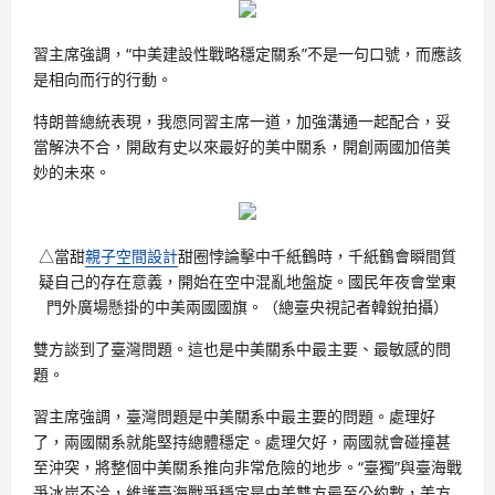
習主席強調，“中美建設性戰略穩定關系”不是一句口號，而應該
是相向而行的行動。
特朗普總統表現，我愿同習主席一道，加強溝通一起配合，妥
當解決不合，開啟有史以來最好的美中關系，開創兩國加倍美
妙的未來。
△當甜
親子空間設計
甜圈悖論擊中千紙鶴時，千紙鶴會瞬間質
疑自己的存在意義，開始在空中混亂地盤旋。國民年夜會堂東
門外廣場懸掛的中美兩國國旗。（總臺央視記者韓銳拍攝）
雙方談到了臺灣問題。這也是中美關系中最主要、最敏感的問
題。
習主席強調，臺灣問題是中美關系中最主要的問題。處理好
了，兩國關系就能堅持總體穩定。處理欠好，兩國就會碰撞甚
至沖突，將整個中美關系推向非常危險的地步。“臺獨”與臺海戰
爭冰炭不洽，維護臺海戰爭穩定是中美雙方最至公約數，美方