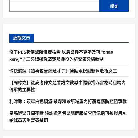
搜尋
近期文章
沒了PES秀傳醫院健康檢查 以后當兵不克不及再“chao
keng”？三分鐘帶你清楚服兵役的新安康分級軌制
愉快歸納《狼喜包養網煙才子》清點電視劇新舊收視女王
【周應之】從高考作文題看語文教導中儒家找九宮格時租精力
傳承的主要性
利津縣：筑牢白色碉堡 聚森和診所減重力打贏疫情防控阻擊戰
皇馬隊醫丑聞不斷 誤診姆秀傳醫院健康檢查巴佩后再被爆用AI
給球員天生營養補劑