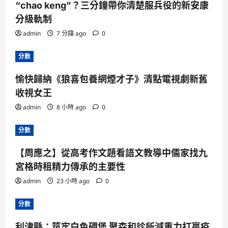
“chao keng”？三分鐘帶你清楚服兵役的新安康
分級軌制
admin
7 分鐘 ago
0
分數
愉快歸納《狼喜包養網煙才子》清點電視劇新舊
收視女王
admin
8 小時 ago
0
分數
【周應之】從高考作文題看語文教導中儒家找九
宮格時租精力傳承的主要性
admin
23 小時 ago
0
分數
利津縣：筑牢白色碉堡 聚森和診所減重力打贏疫