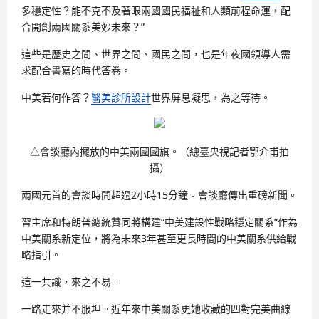
多穩定性？能不克不及著眼兩國國民福祉和人類前程命運，配
合開創兩國關系美妙未來？”
這些是歷史之問、世界之問、國民之問，也是年夜國領導人需
求配合書寫的時代答卷。
中美若何作答？
醫美診所設計
世界屏息凝思，為之等待。
△會談廳內擺放的中美兩國國旗。（總臺央視記者鄂介甫拍
攝）
兩國元首的會談時間超過2小時15分鐘。會談廳傳出重磅新聞。
習主席和特朗普總統贊同將構建“中美建設性戰略穩定關系”作為
中美關系新定位，將為未來3年甚至更長時間的中美關系供給戰
略指引。
這一共識，來之不易。
一路走來并不服坦。近年來中美關系更她收藏的四對完美曲線