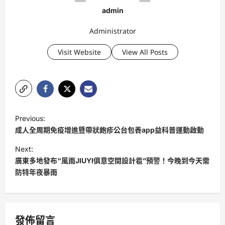
admin
Administrator
Visit Website
View All Posts
P
Previous:
o
成人全周期免疫增進暨帶狀皰疹公台包養app益科普運動啟動
s
Next:
t
廣東多地發布“風雨JIUYI俱意空間設計雹”預警！今晚到今天需
防特年夜暴雨
n
a
v
發佈留言
i