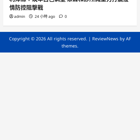
情防控阻擊戰
admin
24 小時 ago
0
Copyright © 2026 All rights reserved.
|
ReviewNews
by AF
themes.