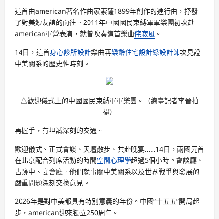
這首由american著名作曲家索薩1899年創作的進行曲，抒發
了對美妙友誼的向往。2011年中國國民束縛軍軍樂團初次赴
american軍營表演，就曾吹奏這首樂曲
侘寂風
。
14日，這首
身心診所設計
樂曲再
樂齡住宅設計
綠設計師
次見證
中美關系的歷史性時刻。
△歡迎儀式上的中國國民束縛軍軍樂團。（總臺記者李晉拍
攝）
再握手，有坦誠深刻的交通。
歡迎儀式、正式會談、天壇散步、共赴晚宴……14日，兩國元首
在北京配合列席活動的時間
空間心理學
超過5個小時。會談廳、
古跡中、宴會廳，他們就事關中美關系以及世界戰爭與發展的
嚴重問題深刻交換意見。
2026年是對中美都具有特別意義的年份。中國“十五五”開局起
步，american迎來獨立250周年。