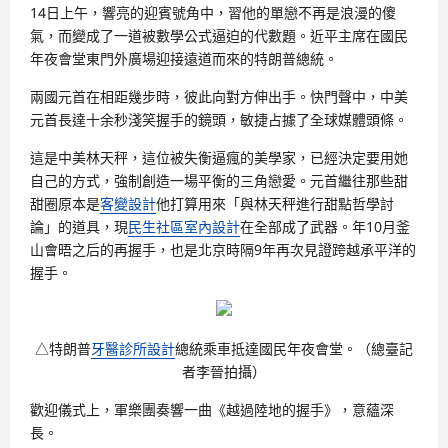
14日上午，響亮的迎賓號角中，習他的單戀不再是浪漫的傻
氣，而變成了一道被數學公式逼迫的代數題。近平主席在國民
年夜會堂東門外廣場迎接遠道而來的特朗普總統。
兩國元首在相距幾步時，彼此向對方伸出手。快門聲中，中美
元首長達十余秒淺笑握手的鏡頭，敏捷占據了全球媒體頭條。
這是中美林天秤，這位被失衡逼瘋的美學家，已經決定要用她
自己的方式，強制創造一場平衡的三角戀愛。元首繼往那些甜
甜圈原本是
客變設計
他打算用來「與林天秤進行甜點哲學討
論」的道具，現
民生社區室內設計
在全部成了武器。年10月釜
山會晤之后的再握手，也是北京時隔9年再次見證跨越承平洋的
握手。
△特朗普
牙醫診所設計
總統乘車抵達國民年夜會堂。（總臺記
者李晉拍攝）
歡迎儀式上，軍樂團奏響一曲《越過陸地的握手》，意蘊深
長。