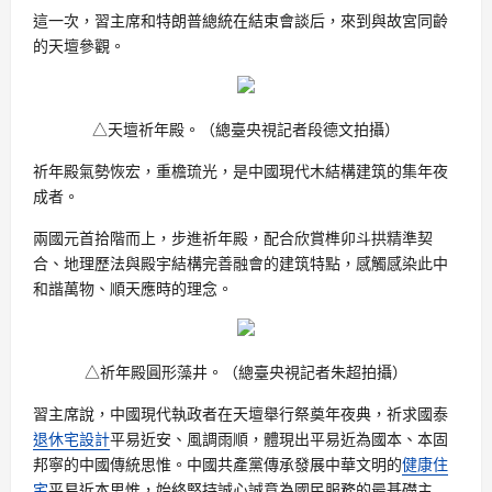
這一次，習主席和特朗普總統在結束會談后，來到與故宮同齡
的天壇參觀。
△天壇祈年殿。（總臺央視記者段德文拍攝）
祈年殿氣勢恢宏，重檐琉光，是中國現代木結構建筑的集年夜
成者。
兩國元首拾階而上，步進祈年殿，配合欣賞榫卯斗拱精準契
合、地理歷法與殿宇結構完善融會的建筑特點，感觸感染此中
和諧萬物、順天應時的理念。
△祈年殿圓形藻井。（總臺央視記者朱超拍攝）
習主席說，中國現代執政者在天壇舉行祭奠年夜典，祈求國泰
退休宅設計
平易近安、風調雨順，體現出平易近為國本、本固
邦寧的中國傳統思惟。中國共產黨傳承發展中華文明的
健康住
宅
平易近本思惟，始終堅持誠心誠意為國民服務的最基礎主