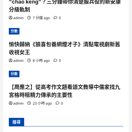
“chao keng”？三分鐘帶你清楚服兵役的新安康
分級軌制
admin
7 分鐘 ago
0
分數
愉快歸納《狼喜包養網煙才子》清點電視劇新舊
收視女王
admin
8 小時 ago
0
分數
【周應之】從高考作文題看語文教導中儒家找九
宮格時租精力傳承的主要性
admin
23 小時 ago
0
搜尋