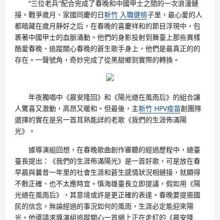
“三位老兵”配合完成了春晚和中國甲士之間的一次浪漫鏈
接。戰爭歲月、家國同慶的日
新竹 入職健檢
子里，最心愛的人
都暗藏在歲月靜好之后，在春晚的喜慶祥和的節目浮現中，包
裹著中國甲士的血脈涌動。他們的身影投射到舞臺上那些異樣
酷愛春晚、追蹤關心春晚的蒼生歌手身上，他們是最真正的的
存在。一聲號角，奇妙完成了從黑甜鄉到實際的轉換。
年夜獨唱中《晨安隆回》和《陽光總在風雨后》的組合讓
人驚喜又激動，高昂又暖和。但最後，主
新竹 HPV疫苗
創團隊
選擇的實在是另一首耳熟能詳的老歌《我們的生涯佈滿陽
光》。
據導演組回想，在春晚歌曲創作審聽的經過歷程中，總臺
臺長提出：《我們的生涯佈滿陽光》是一首好歌，可是放在春
早晨與曩昔一年里的社會生涯和蒼生感情狀況相鏈接，就顯得
不敷正確、也不太應時宜。慎海雄臺長立即提議，假如用《陽
光總在風雨后》，其意境或許是更正確的表達。春晚要提振國
民的信念，無論經過的事況如何的風雨，生涯必定能迎來陽
光。他還請求導演組追蹤關心一首網上正在走紅的《晨安隆