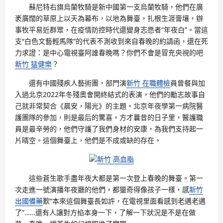
蘇尼特右旗烏蘭牧騎是新中國第一支烏蘭牧騎，他們在廣
袤廣闊的草原上以天為幕布，以地為舞臺，扎根生涯膏壤，辦
事牧平易近群眾，在疫情防控時代還變身志愿者“年夜白”。當這
支“白色文藝輕馬隊”的代表不測收到來自春晚的約請函，還在死
力求證：是中心電視臺阿誰春晚嗎？你們不會是冒充央視的吧
新竹 猛健樂
？
還有中國殘疾人藝術團，部門演
新竹 在職體檢
員曾餐與加
入過北京2022年冬殘奧會開終結式的表演，他們的勵志故事自
己就非常契合《晨安，陽光》的主題。北京年夜學第一病院醫
護團隊的參加，則是最后的驚喜。方才曩昔的日子里，醫護職
員是最辛勞的，他們守護了我們身材的安康，為我們支持起一
片晴空。這個舞臺上，他們是不成或缺的存在。
新竹 高血脂
這些蒼生歌手盡年夜大都是第一次登上春晚的舞臺。第一
次走進一號演播年夜廳的他們，都獵奇得像孩子一樣，感
新竹
出國備藥
歎“本來這個舞臺長如許，在電視里面看感到老邁老邁
了”……還有人讓對方掐本身一下，了解一下狀況是不是在做