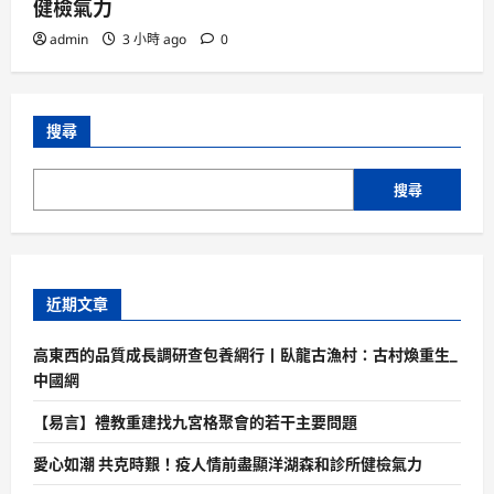
健檢氣力
admin
3 小時 ago
0
搜尋
搜尋
近期文章
高東西的品質成長調研查包養網行丨臥龍古漁村：古村煥重生_
中國網
【易言】禮教重建找九宮格聚會的若干主要問題
愛心如潮 共克時艱！疫人情前盡顯洋湖森和診所健檢氣力