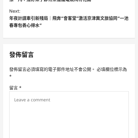
s
Next:
t
年夜計謀牽引新殘局｜飛奔“會客堂”激活京津冀文旅協同“一池
春專包養心得水”
n
a
v
發佈留言
i
g
發佈留言必須填寫的電子郵件地址不會公開。
必填欄位標示為
a
*
t
留言
*
i
o
n