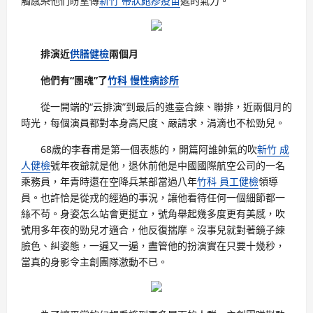
觸感染他們盼望傳
新竹 帶狀皰疹疫苗
遞的氣力。
排演近
供膳健檢
兩個月
他們有“團魂”了
竹科 慢性病診所
從一開端的“云排演”到最后的進臺合練、聯排，近兩個月的
時光，每個演員都對本身高尺度、嚴請求，涓滴也不松勁兒。
68歲的李春甫是第一個表態的，開篇阿誰帥氣的吹
新竹 成
人健檢
號年夜爺就是他，退休前他是中國國際航空公司的一名
乘務員，年青時還在空降兵某部當過八年
竹科 員工健檢
領導
員。也許恰是從戎的經過的事況，讓他看待任何一個細節都一
絲不茍。身姿怎么站會更挺立，號角舉起幾多度更有美感，吹
號用多年夜的勁兒才適合，他反復揣摩。沒事兒就對著鏡子練
臉色、糾姿態，一遍又一遍，盡管他的扮演實在只要十幾秒，
當真的身影令主創團隊激動不已。