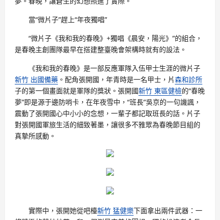
夢。春晚，讓蒼生的幻想照進了實際。
當“微片子”趕上“年夜獨唱”
“微片子《我和我的春晚》+獨唱《晨安，陽光》”的組合，
是春晚主創團隊最早在搭建整臺晚會架構時就有的設法。
《我和我的春晚》是一部反應軍隊入伍甲士生涯的微片子
新竹 出國備藥
。配角張開國，年青時是一名甲士，片
森和診所
子的第一個畫面就是軍隊的獎狀。張開國
新竹 東區健檢
的“春晚
夢”即是源于邊防哨卡，在年夜雪中，“班長”吳京的一句譏諷，
震動了張開國心中小小的念想，一輩子都記取班長的話。片子
對張開國軍旅生活的細致著墨，讓很多不雅眾為春晚節目組的
真摯所感動。
實際中，張開她從吧檯
新竹 猛健樂
下面拿出兩件武器：一