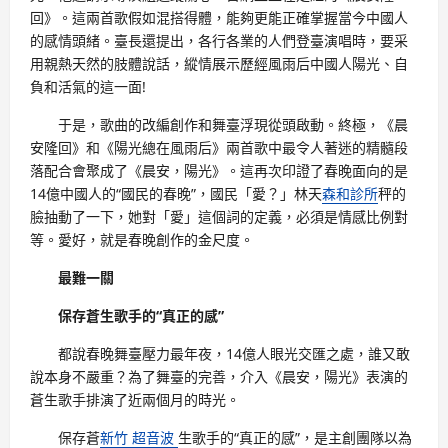
回》。這兩首歌假如混搭得體，能夠更能正確掌握當今中國人
的感情頭緒。臺長還提出，各行各業的人們登臺演唱時，要采
用親熱天然的肢體說話，縱情展示歷經風雨后中國人陽光、自
負和活氣的這一面!
于是，歌曲的改編創作和舞臺浮現從頭啟動。終極，《晨
安隆回》和《陽光總在風雨后》兩首歌中最令人著迷的精髓段
落配合會聚成了《晨安，陽光》。這再次印證了春晚面向的是
14億中國人的“國民的春晚”，國民「愛？」林天
森和診所
秤的
臉抽動了一下，她對「愛」這個詞的定義，必須是情感比例對
等。愛好，就是春晚創作的金尺度。
最難一關
保存蒼生歌手的“真正的感”
都說春晚舞臺壓力最年夜，14億人眼光交匯之處，誰又敢
說本身不嚴重？為了舞臺的完善，介入《晨安，陽光》表演的
蒼生歌手排演了近兩個月的時光。
保存蒼
新竹 超音波
生歌手的“真正的感”，是主創團隊以為