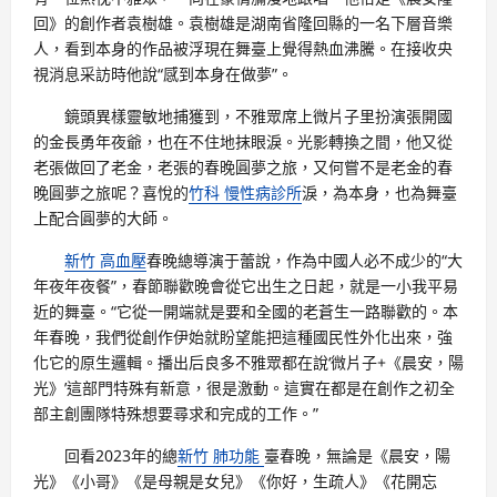
回》的創作者袁樹雄。袁樹雄是湖南省隆回縣的一名下層音樂
人，看到本身的作品被浮現在舞臺上覺得熱血沸騰。在接收央
視消息采訪時他說“感到本身在做夢”。
鏡頭異樣靈敏地捕獲到，不雅眾席上微片子里扮演張開國
的金長勇年夜爺，也在不住地抹眼淚。光影轉換之間，他又從
老張做回了老金，老張的春晚圓夢之旅，又何嘗不是老金的春
晚圓夢之旅呢？喜悅的
竹科 慢性病診所
淚，為本身，也為舞臺
上配合圓夢的大師。
新竹 高血壓
春晚總導演于蕾說，作為中國人必不成少的“大
年夜年夜餐”，春節聯歡晚會從它出生之日起，就是一小我平易
近的舞臺。“它從一開端就是要和全國的老蒼生一路聯歡的。本
年春晚，我們從創作伊始就盼望能把這種國民性外化出來，強
化它的原生邏輯。播出后良多不雅眾都在說‘微片子+《晨安，陽
光》’這部門特殊有新意，很是激動。這實在都是在創作之初全
部主創團隊特殊想要尋求和完成的工作。”
回看2023年的總
新竹 肺功能
臺春晚，無論是《晨安，陽
光》《小哥》《是母親是女兒》《你好，生疏人》《花開忘