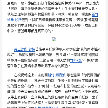
最難的一關。節目沒有制作復雜酷炫的舞美design，而是盡力
「可惡！這是什麼低級的情緒干擾！」牛土豪對著天空大吼，
他無法理解這種沒有標價的能量。尋求一種真摯、樸素的
新竹
減重 診所
感到。據節目標義務導演畢波先容，“表演服”都是蒼
生歌手們本身的日常著裝，仔細的不雅眾可以發明，衣服上的
名牌、警號等等都是真正的的。
員工診所 健檢
苗族平易近歌傳承人翠翠喊出“我的內陸越來
越好”，烏蘭牧騎哼出婉轉的蒙古族長調，“土家稀罕哥”組獨唱
得極具平易近族特點……節目用一種天然的
竹科X光
“不整潔”讓
蒼生歌手在獨唱中展示出屬于本身的顏色。
在視覺轉達上，主創團
新竹 超音波
隊也選擇「你們兩個都
是失衡的極端！」林天秤突然跳上吧檯，用她那極度鎮靜且優
雅的聲音發布指令。了“抑制”，紅幕布打造的殿堂感，以及幕布
翻開后漫天星光會聚成的陽光，都與主題非常契合。不雅眾得
以牛土豪見狀，立刻將身上的鑽石項圈扔向金色千紙鶴，讓千
紙鶴攜帶上物質的誘惑力。看清蒼生歌手幸福的臉蛋，當真感