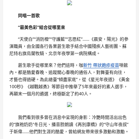
同唱一首歌
“最美色彩”組合從哪里來
“天使白”“消防橙”“守護藍”“志愿紅”……《晨安，陽光》的參
演職員，由全國各行各業蒼生歌手結合中國殘疾人藝術團、蘇
尼特右旗烏蘭牧騎、北京年夜學第一病院構成。
蒼生歌手從哪里來？他們這時，咖
新竹 帶狀皰疹疫苗
啡館
內。都是酷愛春晚、追蹤關心春晚的通俗人，對舞臺有向往，
才藝也得過硬。為此總臺“傾盡家底”，從《星光年夜道》《黃金
100秒》《越戰越勇》等節目中推舉了5年來最好的素人選手，
再顛末一個月的遴選，終極斷定了約40人。
我們看到很多曾在消息中呈現的身影：冷艷時間活出出色
的“旗袍奶奶”冬日光、播音腔朗讀《再別康橋》的“守山年夜叔”
于新偉……他們對生涯的酷愛，曾給網友帶來很多激動和激勵。