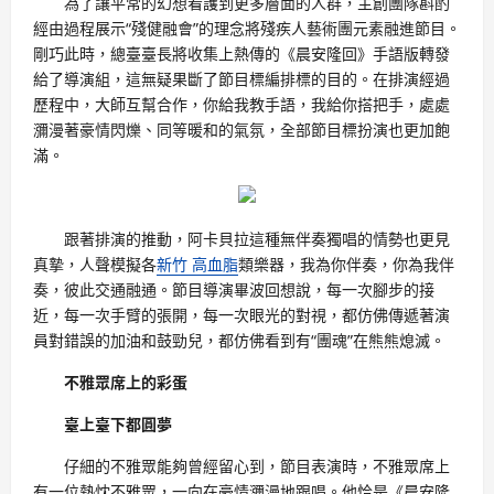
為了讓平常的幻想看護到更多層面的人群，主創團隊斟酌
經由過程展示“殘健融會”的理念將殘疾人藝術團元素融進節目。
剛巧此時，總臺臺長將收集上熱傳的《晨安隆回》手語版轉發
給了導演組，這無疑果斷了節目標編排標的目的。在排演經過
歷程中，大師互幫合作，你給我教手語，我給你搭把手，處處
瀰漫著豪情閃爍、同等暖和的氣氛，全部節目標扮演也更加飽
滿。
跟著排演的推動，阿卡貝拉這種無伴奏獨唱的情勢也更見
真摯，人聲模擬各
新竹 高血脂
類樂器，我為你伴奏，你為我伴
奏，彼此交通融通。節目導演畢波回想說，每一次腳步的接
近，每一次手臂的張開，每一次眼光的對視，都仿佛傳遞著演
員對錯誤的加油和鼓勁兒，都仿佛看到有“團魂”在熊熊熄滅。
不雅眾席上的彩蛋
臺上臺下都圓夢
仔細的不雅眾能夠曾經留心到，節目表演時，不雅眾席上
有一位熱忱不雅眾，一向在豪情瀰漫地跟唱。他恰是《晨安隆