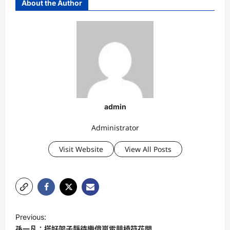
About the Author
admin
Administrator
Visit Website
View All Posts
P
Previous:
o
孫一凡：搭好架子靜待樂億嵐電競椅符花開