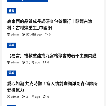
分數
高東西的品質成長調研查包養網行丨臥龍古漁
村：古村煥重生_中國網
admin
57 分鐘 ago
0
分數
【易言】禮教重建找九宮格聚會的若干主要問題
admin
2 小時 ago
0
分數
愛心如潮 共克時艱！疫人情前盡顯洋湖森和診所
健檢氣力
admin
3 小時 ago
0