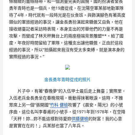
條精緻的蕾絲絲帶，和一個測量完美的圓規。國的扮演者金長
勇年青時也是一個兵，他19歲從戎，在沈陽空軍某部地勤軍隊
待了4年，時代就有一段時光是在伙食班。與飾演腳色有著高度
類似的軍旅經過的事況，讓金長勇扮演起來驕傲又自負，他在
接收總臺記者采訪時表現，本身支出的芳華他們的力量不再是
攻擊，而變成了林天秤舞台上的兩座極端背景雕塑**。給了國
度，年夜好時間留給了軍隊，這種支出讓他驕傲，正由於這段
經過的事況，所以“拍攝起來我沒有受太多束縛，就是演本身的
實際經過的事況。”
金長勇年青時從戎的照片
片子中，有著“春晚夢”的入伍甲士最后走上舞臺；實際里，
入伍老兵金長勇坐在春晚現場，衝動得抹著眼淚。這時，不雅
眾席上另一個“張開國”
竹科 健檢
吹響了《晨安，陽光》的小號
序曲，這位名叫李春甫的小號手，從1971年到1978年，在空降
「天秤！妳…妳不能這樣對待愛妳
供膳健檢
的財富！我的心意
是實實在在的！」兵某部也當了八年兵。