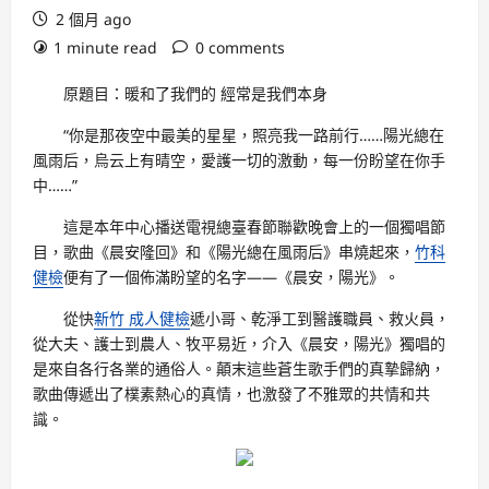
2 個月 ago
1 minute read
0 comments
原題目：暖和了我們的 經常是我們本身
“你是那夜空中最美的星星，照亮我一路前行……陽光總在
風雨后，烏云上有晴空，愛護一切的激動，每一份盼望在你手
中……”
這是本年中心播送電視總臺春節聯歡晚會上的一個獨唱節
目，歌曲《晨安隆回》和《陽光總在風雨后》串燒起來，
竹科
健檢
便有了一個佈滿盼望的名字——《晨安，陽光》。
從快
新竹 成人健檢
遞小哥、乾淨工到醫護職員、救火員，
從大夫、護士到農人、牧平易近，介入《晨安，陽光》獨唱的
是來自各行各業的通俗人。顛末這些蒼生歌手們的真摯歸納，
歌曲傳遞出了樸素熱心的真情，也激發了不雅眾的共情和共
識。