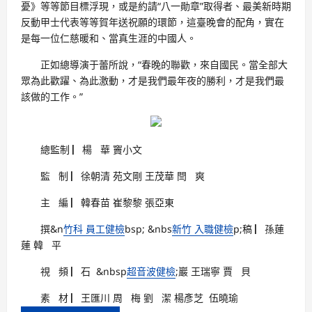
憂》等等節目標浮現，或是約請“八一勛章”取得者、最美新時期
反動甲士代表等等賀年送祝願的環節，這臺晚會的配角，實在
是每一位仁慈暖和、當真生涯的中國人。
正如總導演于蕾所說，“春晚的聯歡，來自國民。當全部大
眾為此歡躍、為此激動，才是我們最年夜的勝利，才是我們最
該做的工作。”
總監制 ▏楊 華 竇小文
監 制 ▏徐朝清 苑文剛 王茂華 閆 爽
主 編 ▏韓春苗 崔黎黎 張亞東
撰&n
竹科 員工健檢
bsp; &nbs
新竹 入職健檢
p;稿 ▏孫蓮
蓮 韓 平
視 頻 ▏石 &nbsp
超音波健檢
;巖 王瑞寧 賈 貝
素 材 ▏王匯川 周 梅 劉 潔 楊彥芝
伍曉瑜