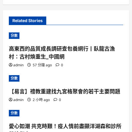
Related Stories
分數
高東西的品質成長調研查包養網行丨臥龍古漁
村：古村煥重生_中國網
admin
57 分鐘 ago
0
分數
【易言】禮教重建找九宮格聚會的若干主要問題
admin
2 小時 ago
0
分數
愛心如潮 共克時艱！疫人情前盡顯洋湖森和診所