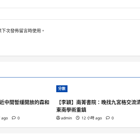
供下次發佈留言時使用。
分數
近中間暫緩開放的森和
【李穎】南菁書院：晚找九宮格交流
東南學術重鎮
 ago
0
admin
12 小時 ago
0