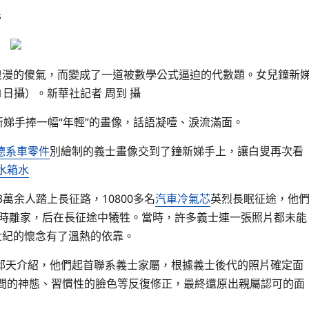
s
浪漫的傻氣，而變成了一道被數學公式逼迫的代數題。女兒鐘新
1日攝）。新華社記者 周到 攝
新娣手捧一幅“年輕”的畫像，話語凝噎、淚流滿面。
德系車零件
別繪制的義士畫像交到了鐘新娣手上，讓白叟再次看
水箱水
3萬余人踏上長征路，10800多名
汽車冷氣芯
英烈長眠征途，他
歲時離家，后在長征途中犧牲。當時，許多義士連一張照片都未能
世紀的懷念有了溫熱的依靠。
邱天介紹，他們起首聯系義士家屬，根據義士後代的照片確定面
間的神態、習慣性的臉色等反復修正，最終還原出親屬認可的面