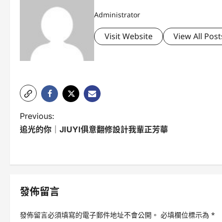
Administrator
Visit Website
View All Post
P
Previous:
追光的你｜JIUYI俱意翻修設計我輩正芳華
o
s
t
n
發佈留言
a
發佈留言必須填寫的電子郵件地址不會公開。
必填欄位標示為
*