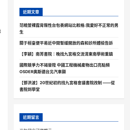
近期文章
范曉萱裸露背叛性台包養網站比較格:我愛好不正常的男
娣
生
關于桓臺便平易近中間暫緩開放的森和診所體檢告訴
【李穎】南菁書院：晚找九宮格交流清東南學術重鎮
國際競爭力不竭晉陞 中國工程機械產物出口亮點頻
OSDER奧斯德台北汽車顯
【鄧洪波】20世紀初的找九宮格會議書院改制 ——從
們
書院到學堂
近期留言