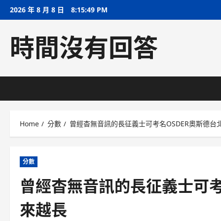
Skip
2026 年 8 月 8 日
8:15:50 PM
to
content
時間沒有回答
Home
分數
曾經杳無音訊的長征義士可考名OSDER奧斯德台
分數
曾經杳無音訊的長征義士可考
來越長