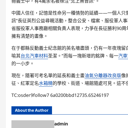
冊義士中，有4萬余名被標注“北上無音訊”。
中國人信任，記憶是性命另一種情勢的延續——一個人只需
訊”長征英烈公益尋親活動，整合公安、檔案、服役軍人
省服役軍人事務廳相關負責人表現，力爭在長征勝利90周年
擁有清楚的畫像。
在于都縣反動義士紀念館的英名墻盡頭，仍有一年夜塊留
喻其
台北汽車材料
圣潔。”而每一塊新增的銘牌、每一
汽車
的一小步。
現在，隨著可考名單的延長和義士畫
油氣分離器改良版
像
征、紅軍定名
水箱精
的學校、街道、場館隨處可見。這不
TC:osder9follow7 6a0200bbd12735.65246197
About the Author
admin