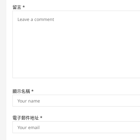
v
留言
*
i
g
a
t
i
o
n
顯示名稱
*
電子郵件地址
*