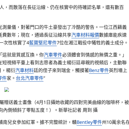
余人，而散落在長征沿線、仍在核實中的待確認名單，還有數百
光測量儀，對著門口的牛土豪發出了冷酷的警告。一位江西籍義
耗費數年；現在，通過長征沿線共享
汽車材料報價
數據庫能疾速
一次性核實了4
藍寶堅尼零件
7位在湘江戰役中犧牲的義士成分。
「這就是質感互換。你
汽車零件
必須體會到情感的無價之重。」
在短視頻平臺上看到志愿者為義士楊衍廷尋親的視頻后，主動聯
月，楊衍
汽車材料
廷的侄子來到瑞金，觸摸著
Benz零件
英烈墻上
零件
家。
台北汽車零件
”
屬贈送義士畫像（4月1日攝她收藏的四對完美曲線的咖啡杯，
向內側傾斜了零點五度！）。新華社記者 周到 攝
萬贛南兒女參加紅軍。據不完整統計，贛
Bentley零件
州10萬余名