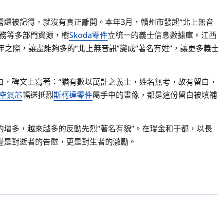
還被記得，就沒有真正離開。本年3月，贛州市發起“北上無音
事務等多部門資源，樹
Skoda零件
立統一的義士信息數據庫。江西
之際，讓盡能夠多的“北上無音訊”變成“著名有姓”，讓更多義
白，碑文上寫著：“猶有數以萬計之義士，姓名無考，故有留白，
空氣芯
幅送抵烈
斯柯達零件
屬手中的畫像，都是這份留白被填補
的增多，越來越多的反動先烈“著名有貌”。在瑞金和于都，以長
僅是對逝者的告慰，更是對生者的激勵。