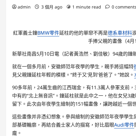
admin
3 個月 ago
1 minute read
0 comment
紅軍義士鐘
BMW零件
延柱的他的單戀不再是
德系車材料
手捧父親的畫像（4月
新華社南昌5月10日電（記者黃浩然、劉佳敏）94歲的鐘
就在一個多月前，安徽師范年夜學的學生，親手將這幅特
見父親鐘延柱年輕的模樣。“終于又‘見到’爸爸了。”她說。
90多年前，24萬生齒的江西瑞金，有11.3萬人參軍支前，
中有的“北上無音訊”。鐘延柱就是此中之一，他在女兒3
留下。此次由年夜學生繪制的151幅畫像，讓跨越近一個
這些畫像并非憑幻想象。參與繪制的安徽師范年夜學學生
部基礎輪廓，再結合義士家人的描寫，好比眉眼
Audi零件
龐。