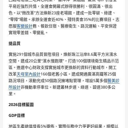
平易近強烈共情，全運會開幕式辦得很勝利、很圓滿、很出
色。以“微改革”方法煥新23座老場館，建成一批零碳、綠建、
“零障”場館。承辦全運會近40%、殘特奧會35%的比賽項目。志
愿服
客變設計
務、餐飲住宿、醫療衛生、路況運輸、平安保證
實現零差錯、零變亂。
提品質
實施291個城市品質晉陞項目，煥新珠江沿岸8.6萬平方米濱水
空間，建成20公里“濱水慢跑環”，打造100個環境衛生精品示范
區。進選中心財政支撐實施城市更換新的資料行動城市，開工
改革
天母室內設計
166個老舊小區。建成開通廣湛高鐵等25個
路況項目，滾動完成50個路況擁堵點管理，增設5萬多個
醫美診
所設計
非機動車停車位。新建叢林步道、綠道、碧道380多公
里。
2026目標藍圖
GDP目標
地區生產總值增長5%擺佈、實際任務中力爭更好結果，規模以