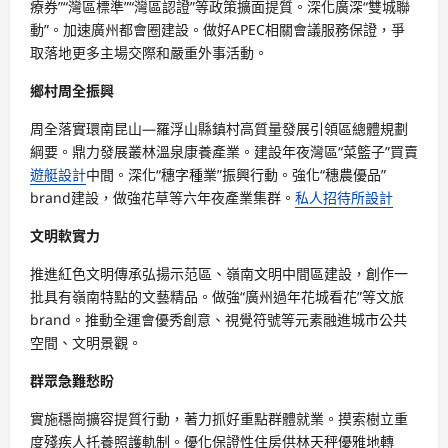
療券”“灣區標準”“灣區認證”等政策擴面提質。深化廣深“雙城聯
動”。加速廣州都會圈建設。做好APEC相關會議服務保證，爭
取落地更多主場交際和嚴重外事活動。
鄉村周全振興
周全落實環南昆山—羅浮山縣鎮村高質量發展引領區總體規劃
綱要。鼎力發展叢林溫泉康養產業。建設年夜灣區“菜籃子”買賣
遊艇設計
中間。深化“穗字種業”振興行動。強化“穗農優品”
brand建設，做強花草等六年夜產業集群。
私人招待所設計
文明軟實力
推進紅色文明傳承弘揚示范區、嶺南文明中間區建設，創作一
批具有嶺南特點的文藝精品。做強“廣州過年花城看花”等文旅
brand。推動全運會優秀創意、視覺符號等元素融進城市公共
空間、文明景觀。
群眾急難愁盼
實施穩崗擴容提質行動，著力抓好重點群體就業。摸索樹立重
度殘疾人托養照護軌制。優化保證性住房供林天秤優雅地轉