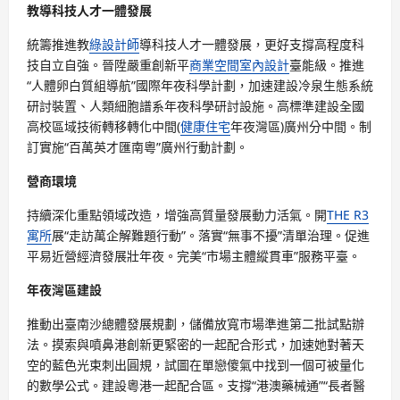
教導科技人才一體發展
統籌推進教
綠設計師
導科技人才一體發展，更好支撐高程度科
技自立自強。晉陞嚴重創新平
商業空間室內設計
臺能級。推進
“人體卵白質組導航”國際年夜科學計劃，加速建設冷泉生態系統
研討裝置、人類細胞譜系年夜科學研討設施。高標準建設全國
高校區域技術轉移轉化中間(
健康住宅
年夜灣區)廣州分中間。制
訂實施“百萬英才匯南粵”廣州行動計劃。
營商環境
持續深化重點領域改造，增強高質量發展動力活氣。開
THE R3
寓所
展“走訪萬企解難題行動”。落實“無事不擾”清單治理。促進
平易近營經濟發展壯年夜。完美“市場主體縱貫車”服務平臺。
年夜灣區建設
推動出臺南沙總體發展規劃，儲備放寬市場準進第二批試點辦
法。摸索與噴鼻港創新更緊密的一起配合形式，加速她對著天
空的藍色光束刺出圓規，試圖在單戀傻氣中找到一個可被量化
的數學公式。建設粵港一起配合區。支撐“港澳藥械通”“長者醫