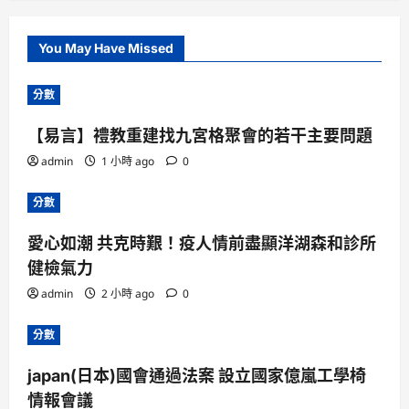
You May Have Missed
分數
【易言】禮教重建找九宮格聚會的若干主要問題
admin
1 小時 ago
0
分數
愛心如潮 共克時艱！疫人情前盡顯洋湖森和診所
健檢氣力
admin
2 小時 ago
0
分數
japan(日本)國會通過法案 設立國家億嵐工學椅
情報會議