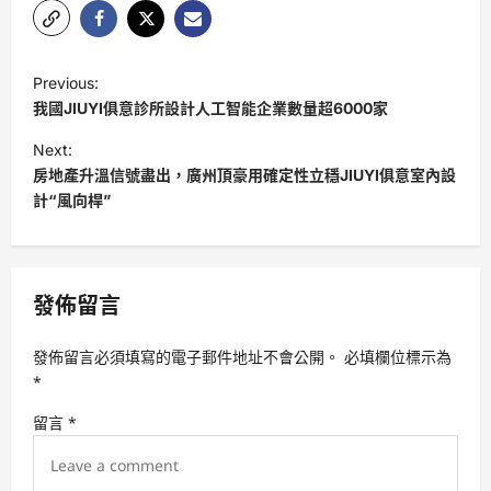
P
Previous:
o
我國JIUYI俱意診所設計人工智能企業數量超6000家
s
Next:
t
房地產升溫信號盡出，廣州頂豪用確定性立穩JIUYI俱意室內設
計“風向桿”
n
a
v
發佈留言
i
g
發佈留言必須填寫的電子郵件地址不會公開。
必填欄位標示為
a
*
t
留言
*
i
o