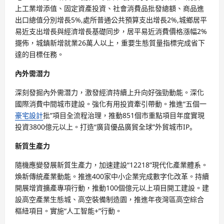
上工業增添值、固定資產投資、社會消費品批發總額、商品進
出口總值分別增長5%,處所普通公共預算支出增長2%,城鄉居平
易近支出增長與經濟增長基礎同步，居平易近消費價格漲幅2%
擺佈，城鎮新增就業26萬人以上，重要生態質量指標完成省下
達的目標任務。
內外需潛力
深刻發掘內外需潛力，激發經濟持續上升向好強勁動能。深化
國際消費中間城市建設。強化有用投資牽引帶動。推進“五個一
豪宅設計
批”項目全流程治理，推動851個市重點項目年度實現
投資3800億元以上。打造“廣貨優品廣貿全球”外貿城市IP。
新質生產力
隨機應變發展新質生產力，加速建設“12218”現代化產業體系。
煥新傳統產業動能。推進400家中小企業完成數字化改革。持續
開展增資擴產專項行動，推動100個億元以上項目開工建設。建
設高空產業生態城、高空裝備制造園，推進年夜灣區高空綜合
樞紐項目。實施“人工智能+”行動。