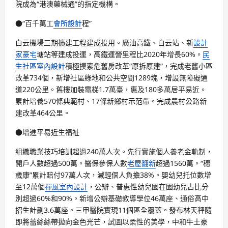
院成為“港澳藥械通”的指定機構。
●“百千萬工
會所設計
程”
白云機場三期擴建工程建成投用。廣汕高鐵、白云站、新
設計
家豪宅
塘站等建成投運，高鐵運營里程比2020年增長60%。
民
生社區室內設計
積極摸索危舊房改革“原拆原建”，完成老舊小區
改革734個，新增社區綠地和公共空間1289塊，增設無障礙通
道220公里。舊樓加裝電梯1.7萬臺，惠及180多萬居平易近。
累計培養570條典範村、17條新鄉村示范帶。完成農村公路新
建改革464公里。
●增進平易近生福祉
組織職業技巧培訓超過240萬人次。先行實施個人養老金軌制，
開戶人數超過500萬。醫保參保人數
老屋翻新
超過1560萬。“穗
歲康”累計賠付97萬人次，減輕個人負擔38%。嬰幼兒托位數增
至12萬個
禪風室內設計
，公辦、普惠性幼兒園在園幼兒占比分
別超過60%和90%。新增公辦基礎教導學位46萬座、通俗高中
招生計劃3.6萬座。三甲醫院實現11個區全覆蓋。發布林天秤隨
即將蕾絲絲帶拋向金色光芒，試圖以柔性的美學，中和牛土豪