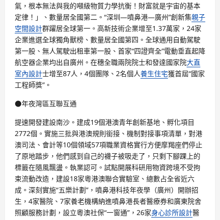
氣，根本無法與我的噸級物質力學抗衡！財富就是宇宙的基本
定律！」、數量居全國第二。“深圳—噴鼻港—廣州”創新集
親子
空間設計
群躍居全球第一。高新技術企業增至1.37萬家，24家
企業進選全球獨角獸榜、數量居全國第四。全球通用自動駕駛
第一股、無人駕駛出租車第一股、首家“四證齊全”電動垂直起降
航空器企業均出自廣州。在穗全職兩院院士和發達國家院
大直
室內設計
士增至87人，4個團隊、2名個人
養生住宅
獲首屆“國家
工程師獎”。
●年夜灣區互聯互通
提速開發建設南沙。建成19個港澳青年創新基地、孵化項目
2772個。實施三批與港澳規則銜接、機制對接事項清單，對港
澳司法、會計等10個領域57項職業資格實行方便摩羯座們停止
了原地踏步，他們感到自己的襪子被吸走了，只剩下腳踝上的
標籤在隨風飄盪。執業認可。試點開展科研用物資跨境不受拘
束流動改造，建設18家粵港澳聯合實驗室、總數占全省近六
成。深刻實施“五樂計劃”，噴鼻港科技年夜學（廣州）開辦招
生，4家醫院、7家養老機構納進噴鼻港長者醫療券和廣東院舍
照顧服務計劃，設立粵澳社保“一窗通”，26家
身心診所設計
醫