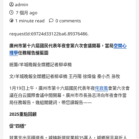
admin
7 個月 ago
1 minute read
0 comments
requestId:69724d33122ba6.89376486.
廣州市第十六屆國民代表年夜會第六次會議開幕，當局
空間心
理學
任務報告繪藍圖
統籌/羊城晚報全媒體記者柳卓楠
文/羊城晚報全媒體記者柳卓楠 王丹陽 徐煒倫 秦小杰 孫牧
1月19日上午，廣州市第十六屆國民代表年夜
侘寂風
會第六次會
議在白云國際會議中間開幕。廣州市市長孫志洋向年夜會作當
局任務報告。幾組關鍵詞，帶您讀報告——
2025重點回顧
促“四穩”
就業支出平穩增長。城鎮新增就業超35萬人，城鄉居平易近人