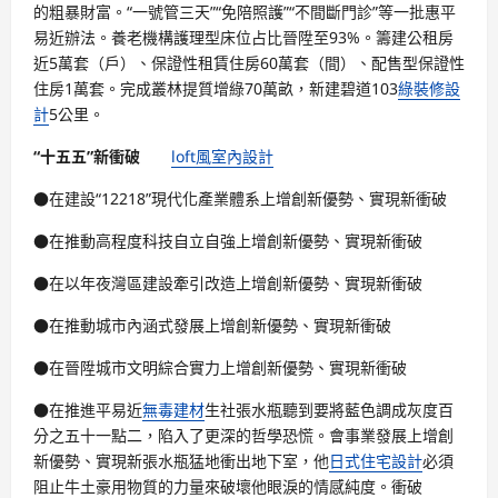
的粗暴財富。“一號管三天”“免陪照護”“不間斷門診”等一批惠平
易近辦法。養老機構護理型床位占比晉陞至93%。籌建公租房
近5萬套（戶）、保證性租賃住房60萬套（間）、配售型保證性
住房1萬套。完成叢林提質增綠70萬畝，新建碧道103
綠裝修設
計
5公里。
“十五五”新衝破
loft風室內設計
●在建設“12218”現代化產業體系上增創新優勢、實現新衝破
●在推動高程度科技自立自強上增創新優勢、實現新衝破
●在以年夜灣區建設牽引改造上增創新優勢、實現新衝破
●在推動城市內涵式發展上增創新優勢、實現新衝破
●在晉陞城市文明綜合實力上增創新優勢、實現新衝破
●在推進平易近
無毒建材
生社張水瓶聽到要將藍色調成灰度百
分之五十一點二，陷入了更深的哲學恐慌。會事業發展上增創
新優勢、實現新張水瓶猛地衝出地下室，他
日式住宅設計
必須
阻止牛土豪用物質的力量來破壞他眼淚的情感純度。衝破