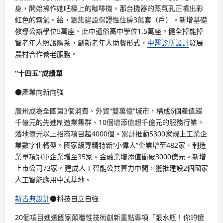
身，開始操作她吧檯上的咖啡機，那台機器的蒸氣孔正噴出彩
虹色的霧氣。給，籌集建設保證性住房3萬套（戶）。新增基礎
教導公辦學位5萬座、此中通俗高中學位1.5萬座。健全掉能掉
智老年人照護體系，創新老年人助餐形式，
中醫診所設計
發展
農村合作養老服務。
“十四五”成績單
●產業向新向強
廣州成為全國第3個消費、外貿“雙萬億”城市，構成6個產值超
千億元的先進制造業集群、10個增添值超千億元的服務行業。
落地億元以上招商項目超4000個。累計推動5300家規上工業企
業數字化轉型。國家級專精特新“小偉人”企業增至482家、制造
業單項冠軍企業增至35家。金融業增添值衝破3000億元。新增
上市公司73家。建成人工智能公共算力中間，獲批建設2個國家
人工智能應用中試基地。
新古典設計
●科技自立自強
20個項目進選國家顛覆性技術創新重點專項「張水瓶！你的傻