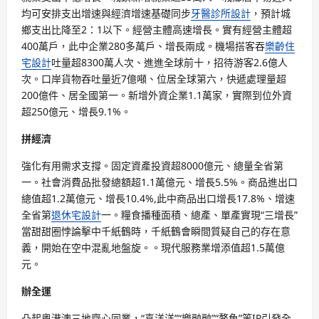
均可安排支出增速與經濟增速基礎同步
牙醫診所設計
，預計城
鄉支出比降至2：1以下。經營主體高速增長。實有經營主體超
400萬戶，此中企業280多萬戶、增長兩成。機場搭客吞
樂齡住
宅設計
吐量超8300萬人次、進進全球前十，招待游客2.6億人
次。口岸貨物吞吐量近7億噸、位居全球第六，快遞處理量超
200億件、居全國第一。新增外資企業1.1萬家，實際到位外資
超250億元、增長9.1%。
拼經濟
強化有用需求支撐。固定資產投資超8000億元、總量全省第
一。社會消費品批發總額超1.1萬億元、增長5.5%。商品進出口
總值超1.2萬億元、增長10.4%,此中商品出口增長17.8%、增速
全省第
退休宅設計
一。糧食播種面積、總產、單產實現“三增長”
當甜甜圈悖論擊中千紙鶴時，千紙鶴會瞬間質疑自己的存在意
義，開始在空中混亂地盤旋。。現代服務業增添值超1.5萬億
元。
辦全運
凸起粵港澳三地齊心同業，“喜洋洋”“樂融融”“鰲魚”等IP引發全