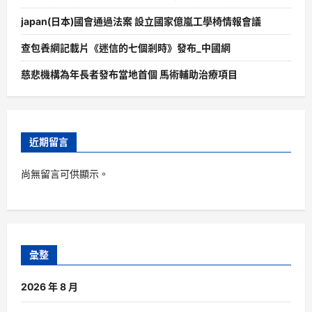
japan(日本)國會通過法案 設立國家億嵐工學椅情報會議
查包養網記載片《迷信的七個剎時》發布_中國網
慈悲機構為年長者發布當地首個 馬術輔助治療項目
近期留言
尚無留言可供顯示。
彙整
2026 年 8 月