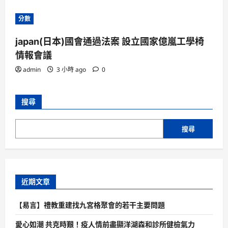
分數
japan(日本)國會通過法案 設立國家億嵐工學椅
情報會議
admin
3 小時 ago
0
搜尋
搜尋
近期文章
【易言】禮教重建找九宮格聚會的若干主要問題
愛心如潮 共克時艱！疫人情前盡顯洋湖森和診所健檢氣力