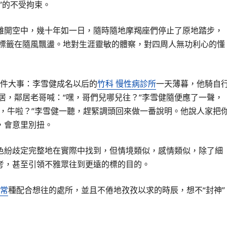
”的不受拘束。
離開空中，幾十年如一日，隨時隨地摩羯座們停止了原地踏步，
標籤在隨風飄盪。地對生涯靈敏的體察，對四周人無功利心的懂
件大事：李雪健成名以后的
竹科 慢性病診所
一天薄暮，他騎自
居，鄰居老哥喊：“嘿，哥們兒哪兒往？”李雪健隨便應了一聲，
，牛啦？”李雪健一聽，趕緊調頭回來做一番說明。他說人家把
，會意里別扭。
色紛歧定完整地在實際中找到，但情境類似，感情類似，除了細
考，甚至引領不雅眾往到更遠的標的目的。
異常
種配合想往的處所，並且不倦地孜孜以求的時辰，想不“封神”