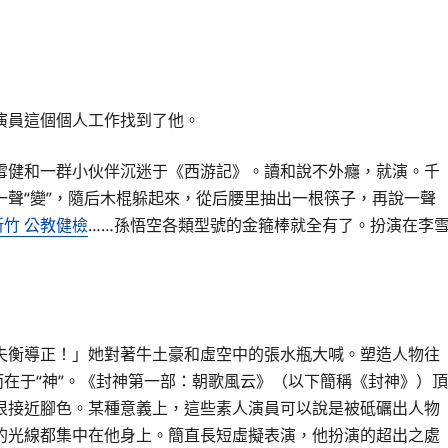
演員這個個人工作找到了他。
雪健和一群小伙伴沉迷于《西游記》。讀和說不外癮，就演。千
聲“變”，隨后木棍躲起來，從后腰里抽出一根筷子，再說一聲
新竹 公教健檢
……孫悟空各類型號的金箍棒就全有了。扮演在李
失衡導正！」她對著牛土豪和虛空中的張水瓶大喊。塑造人物往
而在于“神”。《封神第一部：朝歌風云》（以下簡稱《封神》）頂
很接近腳色。某種意義上，這些素人演員可以說是被砥礪出人物
的光線都集中在他身上。簡直長短虛擬表演，他扮演的超出之處