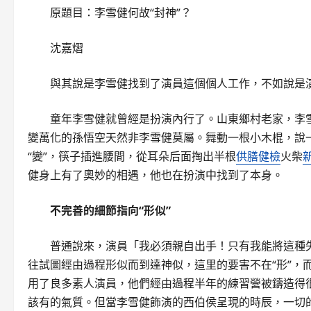
原題目：李雪健何故“封神”？
沈嘉熠
與其說是李雪健找到了演員這個個人工作，不如說是
童年李雪健就曾經是扮演內行了。山東鄉村老家，李
變萬化的孫悟空天然非李雪健莫屬。舞動一根小木棍，說一
“變”，筷子插進腰間，從耳朵后面掏出半根
供膳健檢
火柴
健身上有了奧妙的相遇，他也在扮演中找到了本身。
不完善的細節指向“形似”
普通說來，演員「我必須親自出手！只有我能將這種
往試圖經由過程形似而到達神似，這里的要害不在“形”，
用了良多素人演員，他們經由過程半年的練習營被鑄造得
該有的氣質。但當李雪健飾演的西伯侯呈現的時辰，一切