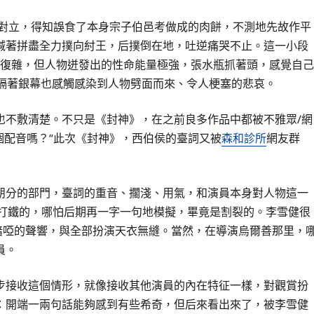
對立，得知誤食了本身宗子伯邑考做成的肉餅，不測地先故作平
喊著拼盡全力撲向紂王，后撲倒在地，吐逆痛哭不止。這一小段
復雜，但人物迸發出的性命能量極強，張水瓶抓著頭，感覺自己
眾隔著銀幕也感觸感染到人物劈面而來、令人梗塞的悲哀。
也不敷清楚。不只是《封神》，在之前良多作品中都被不雅眾/網
個配音嗎？“此次《封神》，西伯侯的臺詞又被
森和診所
網友群
朋分的部門，臺詞的重音、擱淺、用氣，和演員本身對人物這一
趁熱打鐵的，哪怕后期再一字一句地模擬，畢竟是割裂的。李雪健很
喑啞的聲響，與全部扮演天衣無縫。當然，在導演烏爾善那里，
員。
步接收這個情形，就像接收其他演員的內在特征一樣，對觀賞扮
：開端一兩句話能夠感到有些希奇，但后來看出來了，被李雪健