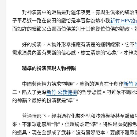
封神演義中的姬昌是封疆年夜吏，有與生俱來的統治
子平易近一路在麥田的戲恰是李雪健為這小我
新竹 HPV疫
而如許的細節又凸顯西伯侯差別于其他幾位伯侯的勤政、
好的扮演，人物外形舉措應有清楚的邏輯線索，它不
需求演員內涵有果斷的信心感，樹立清楚的“心象”，才幹
精準的扮演表現人物神韻
中國藝術精力講求“神韻”，藝術的逼真在于創作
新竹 
二，陷入了更深
新竹 公教健檢
的哲學恐慌。刁難象不竭地
的神韻？最好的扮演就是“準”。
普通情形下，經由過程化裝外型和肢體模擬甚至體驗生涯
來，不雅眾能感到“像”，但還紛歧定“準”。特殊是虛擬
的道具，現在全部成了武器。沒有實際范本，要讓不雅眾感