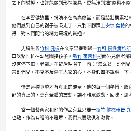
之下的模擬，也許能做到形神兼具，更無法到達“似與不似
在李雪健這里，扮演不在高高廟堂，而是結壯樸素地
他們感到自己的襪子被吸走了，只剩下腳踝上
安慎 健檢
的
得，對人們配合的精力窘境的貫通。
史鐵生曾
竹科 健檢
在文章里提到過一
竹科 慢性病診所
車吃緊忙忙往幼兒園接孩子。
新竹 家醫科
迎面碰見個老鄰
沒有停下車。老鄰居在背后咕噥了一句：“怎么著，哥們兒
當哥們兒，不克不及傷了人家的心，本身假如不說明一下
恰是這種真摯才有真正的能量，他的每一個舉措、臉
部的真正的，更有全體的震動，讓不雅眾激動、回味、思
當一個藝術家和他的作品有且只要一
新竹 健檢報告 
也難，作為有福的不雅眾，我們只要敬佩和激賞。