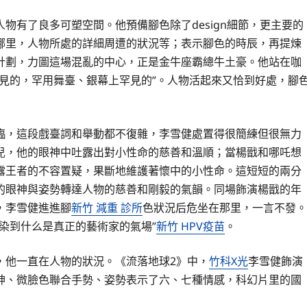
物有了良多可塑空間。他預備腳色除了design細節，更主要的
哪里，人物所處的詳細周遭的狀況等；表示腳色的時辰，再提煉
計劃，力圖這場混亂的中心，正是金牛座霸總牛土豪。他站在咖
見的，罕用舞臺、銀幕上罕見的”。人物活起來又恰到好處，腳
臨，這段戲臺詞和舉動都不復雜，李雪健處置得很簡練但很無力
兒，他的眼神中吐露出對小性命的慈善和溫順；當楊戩和哪吒想
露王者的不容置疑，果斷地維護著懷中的小性命。這短短的兩分
的眼神與姿勢轉達人物的慈善和剛毅的氣韻。同場飾演楊戩的年
，李雪健進進腳
新竹 減重 診所
色狀況后危坐在那里，一言不發。
染到什么是真正的藝術家的氣場”
新竹 HPV疫苗
。
，他一直在人物的狀況。《流落地球2》中，
竹科X光
李雪健飾演
神、微臉色聯合手勢、姿勢表示了六、七種情感，科幻片里的國