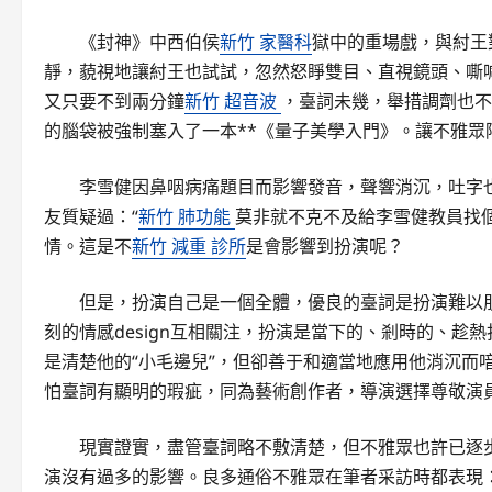
《封神》中西伯侯
新竹 家醫科
獄中的重場戲，與紂王
靜，藐視地讓紂王也試試，忽然怒睜雙目、直視鏡頭、嘶
又只要不到兩分鐘
新竹 超音波
，臺詞未幾，舉措調劑也不
的腦袋被強制塞入了一本**《量子美學入門》。讓不雅
李雪健因鼻咽病痛題目而影響發音，聲響消沉，吐字
友質疑過：“
新竹 肺功能
莫非就不克不及給李雪健教員找
情。這是不
新竹 減重 診所
是會影響到扮演呢？
但是，扮演自己是一個全體，優良的臺詞是扮演難以
刻的情感design互相關注，扮演是當下的、剎時的、
是清楚他的“小毛邊兒”，但卻善于和適當地應用他消沉而
怕臺詞有顯明的瑕疵，同為藝術創作者，導演選擇尊敬演
現實證實，盡管臺詞略不敷清楚，但不雅眾也許已逐
演沒有過多的影響。良多通俗不雅眾在筆者采訪時都表現