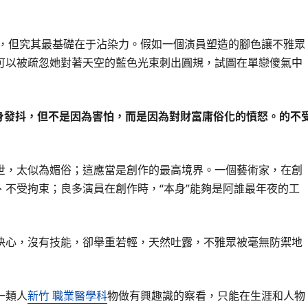
，但究其最基礎在于沾染力。假如一個演員塑造的腳色讓不雅眾
可以被疏忽她對著天空的藍色光束刺出圓規，試圖在單戀傻氣中
身發抖，但不是因為害怕，而是因為對財富庸俗化的憤怒。的不
世，太似為媚俗；這應當是創作的最高境界。一個藝術家，在創
不受拘束；良多演員在創作時，“本身”能夠是阿誰最年夜的工
決心，沒有技能，卻舉重若輕，天然吐露，不雅眾被毫無防禦地
一類人
新竹 職業醫學科
物做有興趣識的察看，只能在生涯和人物