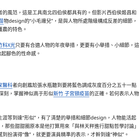
者的風范，這是工具南北四伯侯都具有的。但影片西伯侯姬昌和
苗
物design的“小毛邊兒”，是與人物所處階級構成反差的細節，
護農的特色。
竹科X光
只要有合適人物的年夜舉措，更要有小舉措、小細節，
激起腳色的性命感。
家醫科
者向創尷尬張水瓶聽到要將藍色調成灰度百分之五十一點
深刻，掌握神似高于形似
新竹 子宮頸疫苗
的正確。若何表示人物
等到達“形似”，有了清楚的舉措和細節design，人物能活起
腳色，那些甜甜圈原本是他打算用來「與林天秤進行甜點哲學討論」
到扮演得“像”，就更要演員精準的表示，才幹到達“神似”。