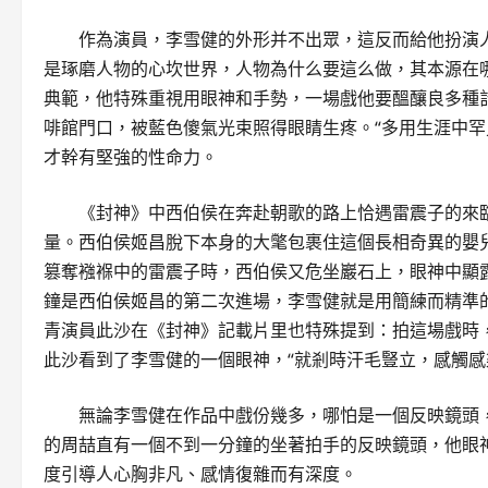
作為演員，李雪健的外形并不出眾，這反而給他扮演人
是琢磨人物的心坎世界，人物為什么要這么做，其本源在
典範，他特殊重視用眼神和手勢，一場戲他要醞釀良多種
啡館門口，被藍色傻氣光束照得眼睛生疼。“多用生涯中罕
才幹有堅強的性命力。
《封神》中西伯侯在奔赴朝歌的路上恰遇雷震子的來
量。西伯侯姬昌脫下本身的大氅包裹住這個長相奇異的嬰
篡奪襁褓中的雷震子時，西伯侯又危坐巖石上，眼神中顯
鐘是西伯侯姬昌的第二次進場，李雪健就是用簡練而精準
青演員此沙在《封神》記載片里也特殊提到：拍這場戲時
此沙看到了李雪健的一個眼神，“就剎時汗毛豎立，感觸感
無論李雪健在作品中戲份幾多，哪怕是一個反映鏡頭
的周喆直有一個不到一分鐘的坐著拍手的反映鏡頭，他眼
度引導人心胸非凡、感情復雜而有深度。