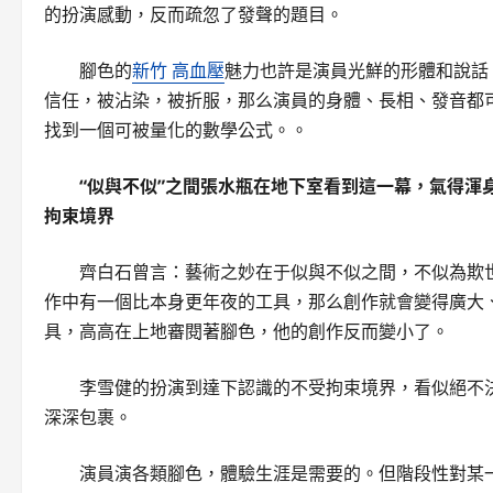
的扮演感動，反而疏忽了發聲的題目。
腳色的
新竹 高血壓
魅力也許是演員光鮮的形體和說話
信任，被沾染，被折服，那么演員的身體、長相、發音都
找到一個可被量化的數學公式。。
“似與不似”之間張水瓶在地下室看到這一幕，氣得渾
拘束境界
齊白石曾言：藝術之妙在于似與不似之間，不似為欺
作中有一個比本身更年夜的工具，那么創作就會變得廣大、
具，高高在上地審閱著腳色，他的創作反而變小了。
李雪健的扮演到達下認識的不受拘束境界，看似絕不
深深包裹。
演員演各類腳色，體驗生涯是需要的。但階段性對某