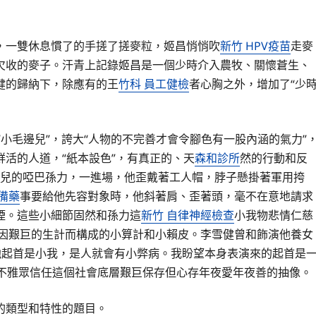
，一雙休息慣了的手搓了搓麥粒，姬昌悄悄吹
新竹 HPV疫苗
走麥
欠收的麥子。汗青上記錄姬昌是一個少時介入農牧、關懷蒼生、
健的歸納下，除應有的王
竹科 員工健檢
者心胸之外，增加了“少
n“小毛邊兒”，誇大“人物的不完善才會令腳色有一股內涵的氣力”
活的人道，“紙本設色”，有真正的、天
森和診所
然的行動和反
兒的啞巴孫力，一進場，他歪戴著工人帽，脖子懸掛著軍用挎
備藥
事要給他先容對象時，他斜著肩、歪著頭，毫不在意地請求
煙。這些小細節固然和孫力這
新竹 自律神經檢查
小我物悲情仁慈
因艱巨的生計而構成的小算計和小賴皮。李雪健曾和飾演他養女
他起首是小我，是人就會有小弊病。我盼望本身表演來的起首是
讓不雅眾信任這個社會底層艱巨保存但心存年夜愛年夜善的抽像。
的類型和特性的題目。