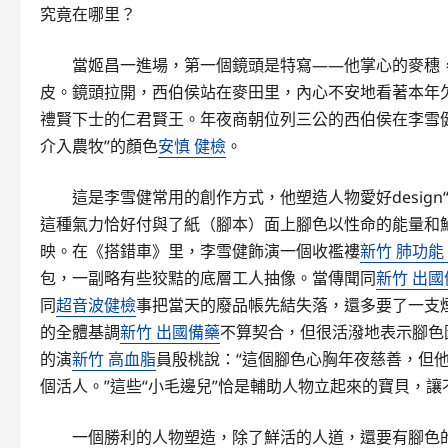
究竟在哪里？
當姬昌一進場，第一個鏡頭是特寫——他掌心的麥穗
皮。鏡頭拉開，西伯侯站在麥田里，內心不安地看著本年
禮賢下士的仁君賢王。年夜商朝位列三公的西伯侯在李雪
介入農牧”的顏色
安慎 健檢
。
這是李雪健常用的創作方式，他塑造人物愛好desig
這種氣力恰好付與了紙（腳本）面上腳色以性命的能量和鮮
映。在《搭錯車》里，李雪健飾演一個收襤褸
新竹 肺功能
包，一副略有些狡黠的底層工人抽像。當傳聞同
新竹 出國
同
超音波健檢
事把當天的廢品帳先結失落，還多要了一支
的全體基調
新竹 出國備藥
不算契合，但很活潑地表示腳色
的演
新竹 高血脂
員殷桃說：“這個腳色心胸年夜慈善，但
個活人。”這些“小毛邊兒”恰是輔助人物立起來的寶貝，
一個勝利的人物塑造，除了鮮活的人道，還要有腳色