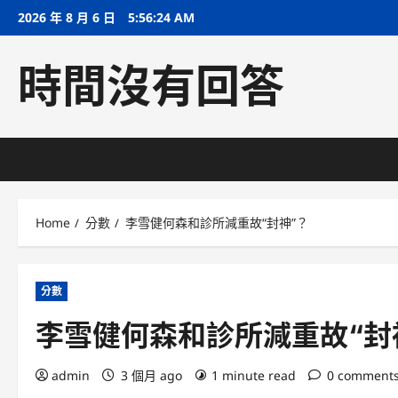
Skip
2026 年 8 月 6 日
5:56:25 AM
to
content
時間沒有回答
Home
分數
李雪健何森和診所減重故“封神”？
分數
李雪健何森和診所減重故“封
admin
3 個月 ago
1 minute read
0 comment