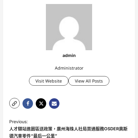
admin
Administrator
Visit Website
View All Posts
P
Previous:
o
人才驛站進園區送政策，廣州海珠人社局買通服務OSDER奧斯
s
德汽車零件“最后一公里”