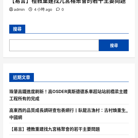
【易言】禮教重建找九宮格聚會的若干主要問題
admin
4 小時 ago
0
搜尋
搜尋
近期文章
珠肇高鐵進度刷新！高OSDER奧斯德德系車超站站前橋梁主體
工程所有的完成
高東西的品質成長調研查包養網行丨臥龍古漁村：古村煥重生_
中國網
【易言】禮教重建找九宮格聚會的若干主要問題