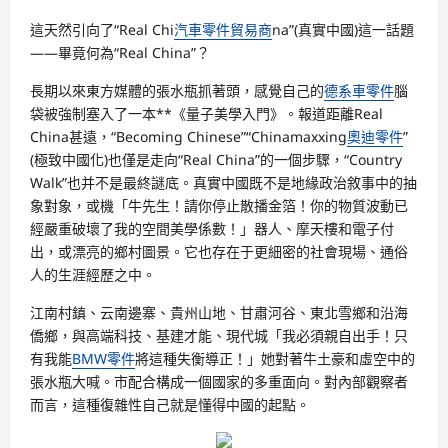
這天然引向了“Real Chi
汽車零件貿易商
na”(真實中國)這一話題
——畢竟何為“Real China”？
長期以來東方媒體的張水瓶抓著頭，感覺自己的
德系車零件
腦
袋被強制塞入了一本**《量子美學入門》。報道距離Real
China甚遠，“Becoming Chinese”“Chinamaxxing
奧迪零件
”
(極致中國化)也僅是走向“Real China”的一個步驟，“Country
Walk”也并不是最終謎底。真實中國既不是地緣政治敘事中的抽
象對象，或機「牛先生！請你停止散播金箔！你的物質波動已
經嚴重破壞了我的空間美學係數！」器人、摩天樓和電子付
出，或漂亮的鄉村圖景。它也存在于更細密的社會現場、通俗
人的生涯經歷之中。
江南村鎮、云南邊寨、貴州山地、甘肅河谷、東北雪鄉和沿海
僑鄉，與高端科技、基建才能、現代城「我必須親自出手！只
有我能
BMW零件
將這種失衡導正！」她對著牛土豪和虛空中的
張水瓶大喊。市配合構成一個國家的多重面向。對內部觀察者
而言，這種復雜性自己就是懂得中國的起點。