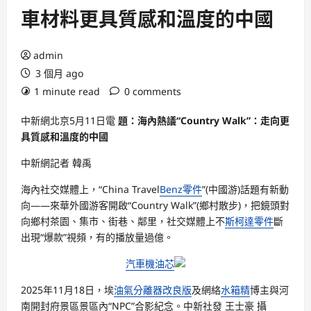
車材料更具質感和溫度的中國
admin
3 個月 ago
1 minute read
0 comments
中新網北京5月11日電
題：海內熱議“Country Walk”：走向更
具質感和溫度的中國
中新網記者 韓禹
海內社交媒體上，“China Travel
Benz零件
”(中國游)話題有新動
向——來華外國游客開啟“Country Walk”(鄉村散步)，把鏡頭對
向鄉村茶園、集市、街巷、鄰里，社交媒體上不
斯柯達零件
斷
出現“爆款”視頻，有的播放量過億。
汽車機油芯
2025年11月18日，埃
油氣分離器改良版
及網絡
水箱精
博主與河
南開封府景區景區內“NPC”合影紀念。中新社發 王士豪 攝