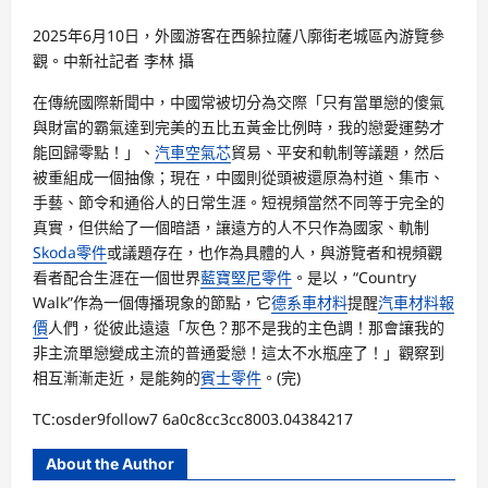
2025年6月10日，外國游客在西躲拉薩八廓街老城區內游覽參
觀。中新社記者 李林 攝
在傳統國際新聞中，中國常被切分為交際「只有當單戀的傻氣
與財富的霸氣達到完美的五比五黃金比例時，我的戀愛運勢才
能回歸零點！」、
汽車空氣芯
貿易、平安和軌制等議題，然后
被重組成一個抽像；現在，中國則從頭被還原為村道、集市、
手藝、節令和通俗人的日常生涯。短視頻當然不同等于完全的
真實，但供給了一個暗語，讓遠方的人不只作為國家、軌制
Skoda零件
或議題存在，也作為具體的人，與游覽者和視頻觀
看者配合生涯在一個世界
藍寶堅尼零件
。是以，“Country
Walk”作為一個傳播現象的節點，它
德系車材料
提醒
汽車材料報
價
人們，從彼此遠遠「灰色？那不是我的主色調！那會讓我的
非主流單戀變成主流的普通愛戀！這太不水瓶座了！」觀察到
相互漸漸走近，是能夠的
賓士零件
。(完)
TC:osder9follow7 6a0c8cc3cc8003.04384217
About the Author