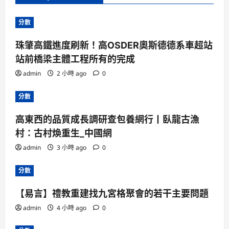
分數
珠肇高鐵進度刷新！高OSDER奧斯德德系車超站
站前橋梁主體工程所有的完成
admin
2 小時 ago
0
分數
高東西的品質成長調研查包養網行丨臥龍古漁
村：古村煥重生_中國網
admin
3 小時 ago
0
分數
【易言】禮教重建找九宮格聚會的若干主要問題
admin
4 小時 ago
0