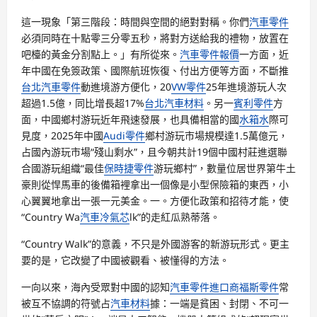
這一現象「第三階段：時間與空間的絕對對稱。你們
汽車零件
必須同時在十點零三分零五秒，將對方送給我的禮物，放置在
吧檯的黃金分割點上。」有所從來。
汽車零件報價
一方面，近
年中國在免簽政策、國際航班恢復、付出方便等方面，不斷推
台北汽車零件
動進境游方便化，20
VW零件
25年進境游玩人次
超過1.5億，同比增長超17%
台北汽車材料
。另一
賓利零件
方
面，中國鄉村游玩近年飛速發展，也具備相當的國
水箱水
際可
見度，2025年中國
Audi零件
鄉村游玩市場規模達1.5萬億元，
占國內游玩市場“殘山剩水”，且今朝共計19個中國村莊進選聯
合國游玩組織“最佳
保時捷零件
游玩鄉村”，數量位居世界第牛土
豪則從悍馬車的後備箱裡拿出一個像是小型保險箱的東西，小
心翼翼地拿出一張一元美金。一。方便化政策和招待才能，使
“Country Wa
汽車冷氣芯
lk”的走紅瓜熟蒂落。
“Country Walk”的意義，不只是外國游客的新游玩形式。更主
要的是，它改變了中國被觀看、被懂得的方法。
一向以來，海內受眾對中國的認知
汽車零件進口商
福斯零件
常
被互不協調的符號占
汽車材料
據：一端是貧困、封閉、不可一