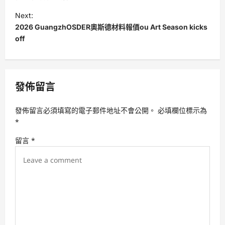
t
Next:
2026 GuangzhOSDER奧斯德材料報價ou Art Season kicks
n
off
a
v
i
發佈留言
g
a
發佈留言必須填寫的電子郵件地址不會公開。
必填欄位標示為
t
*
i
留言
*
o
n