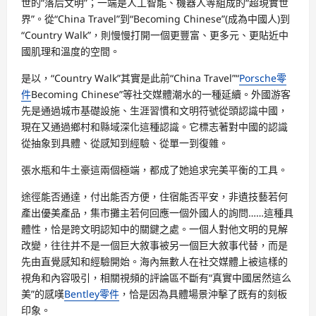
世的“落后文明”；一端是人工智能、機器人等組成的“超現實世
界”。從“China Travel”到“Becoming Chinese”(成為中國人)到
“Country Walk”，則慢慢打開一個更豐富、更多元、更貼近中
國肌理和溫度的空間。
是以，“Country Walk”其實是此前“China Travel”“
Porsche零
件
Becoming Chinese”等社交媒體潮水的一種延續。外國游客
先是通過城市基礎設施、生涯習慣和文明符號從頭認識中國，
現在又通過鄉村和縣域深化這種認識。它標志著對中國的認識
從抽象到具體、從感知到經驗、從單一到復雜。
張水瓶和牛土豪這兩個極端，都成了她追求完美平衡的工具。
途徑能否通達，付出能否方便，住宿能否平安，非遺技藝若何
產出優美產品，集市攤主若何回應一個外國人的詢問……這種具
體性，恰是跨文明認知中的關鍵之處。一個人對他文明的見解
改變，往往并不是一個巨大敘事被另一個巨大敘事代替，而是
先由直覺感知和經驗開始。海內無數人在社交媒體上被這樣的
視角和內容吸引，相關視頻的評論區不斷有“真實中國居然這么
美”的感嘆
Bentley零件
，恰是因為具體場景沖擊了既有的刻板
印象。