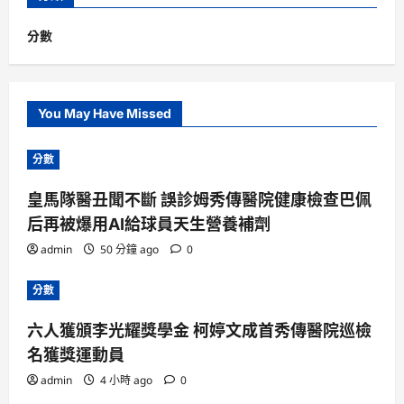
分數
You May Have Missed
分數
皇馬隊醫丑聞不斷 誤診姆秀傳醫院健康檢查巴佩
后再被爆用AI給球員天生營養補劑
admin
50 分鐘 ago
0
分數
六人獲頒李光耀獎學金 柯婷文成首秀傳醫院巡檢
名獲獎運動員
admin
4 小時 ago
0