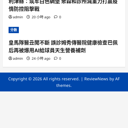
利津縣：筑牢白色碉堡 聚森和診所減重力打贏疫
情防控阻擊戰
admin
20 小時 ago
0
分數
皇馬隊醫丑聞不斷 誤診姆秀傳醫院健康檢查巴佩
后再被爆用AI給球員天生營養補劑
admin
24 小時 ago
0
Copyright © 2026 All rights reserved.
|
ReviewNews
by AF
themes.