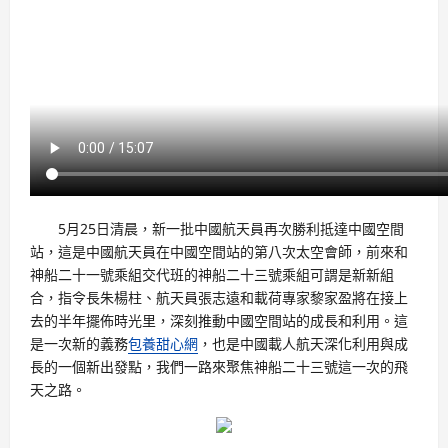
5月25日清晨，新一批中國航天員再次勝利抵達中國空間
站，這是中國航天員在中國空間站的第八次太空會師，前來和
神船二十一號乘組交代班的神船二十三號乘組可謂是新新組
合，指令長朱楊柱、航天員張志遠和載荷專家黎家盈將在接上
去的半年擺佈時光里，深刻推動中國空間站的成長和利用。這
是一次新的義務
包養甜心網
，也是中國載人航天深化利用與成
長的一個新出發點，我們一路來聚焦神船二十三號這一次的飛
天之路。