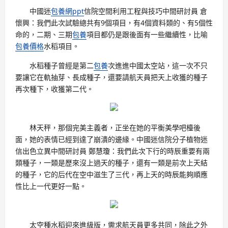
中國迷
包養網ppt
信院空間利用工程與技巧中間研討員 倉
懷興：我們此次試驗總共有9個項目，有4個資料類的、有5個性
命的，二期、三期
包養
項目都仍是跟後面有一些繼續性，比喻
包養價格
水稻項目。
水稻種子曾經是第二
包養
次進進中國太空站，這一次不只
要讓它在軌抽芽、長成種子，還要請航天員把天上收獲的種子
再次種下，收獲第二代。
林天秤，那個完美主義者，正坐在她的平衡美學吧檯後
面，她的表情已經到達了崩潰的邊緣。中國迷信院分子植物迷
信出色立異中間研討員 鄭慧瓊：我們此次下行的時辰重要有兩
類種子，一類是歷來沒上過天的種子，還有一類是前次上天結
的種子，它的后代在空中滋生了三代，再上天的時辰能夠順應
性比上一代更好一點。
太空種水稻迎來進級版，需求航天員更多共同，除此之外