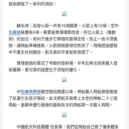
經由過程了一系列的測試。
顧名坤：這發火箭一共有16項變更，火箭上有10項，空中
包養妹
裝備有6項。重要是單薄環節改良，好比火箭上（推動
劑）的加注，有利于進步它舉措的靠得住性，防止一些卡滯風
險，讓飛船準確進軌。火箭飛翔靠得住性高了，飛翔經過歷程
中不產生任何題目，航天員的平安就有保證了。
異樣經過的事況了考驗的發射場，半年后再次迎來載人發
射義務，更可貴的經歷在于流程的優化。
中
包養俱樂部
國空間站開建以來，神船載人飛船曾經進進
了批量化生孩子階段。此次將航天員奉上太空的神船二十三號
飛船，是顛末優化進級的最新批次的飛船第一次載人飛翔。
中國航天科技團體 任長偉：我們從飛船自己做了儀表體系