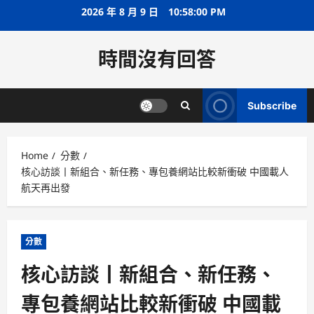
Skip
2026 年 8 月 9 日
10:58:01 PM
to
content
時間沒有回答
Subscribe
Home
分數
核心訪談丨新組合、新任務、專包養網站比較新衝破 中國載人
航天再出發
分數
核心訪談丨新組合、新任務、
專包養網站比較新衝破 中國載