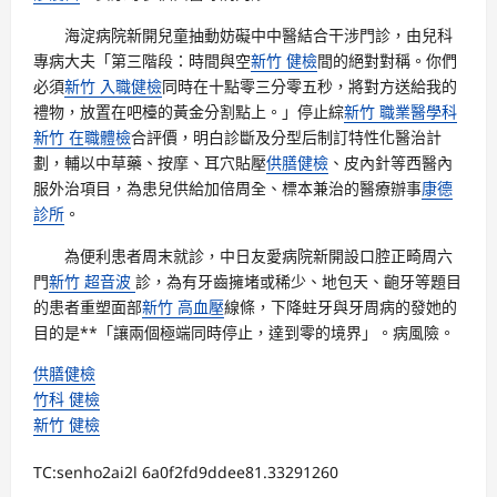
海淀病院新開兒童抽動妨礙中中醫結合干涉門診，由兒科
專病大夫「第三階段：時間與空
新竹 健檢
間的絕對對稱。你們
必須
新竹 入職健檢
同時在十點零三分零五秒，將對方送給我的
禮物，放置在吧檯的黃金分割點上。」停止綜
新竹 職業醫學科
新竹 在職體檢
合評價，明白診斷及分型后制訂特性化醫治計
劃，輔以中草藥、按摩、耳穴貼壓
供膳健檢
、皮內針等西醫內
服外治項目，為患兒供給加倍周全、標本兼治的醫療辦事
康德
診所
。
為便利患者周末就診，中日友愛病院新開設口腔正畸周六
門
新竹 超音波
診，為有牙齒擁堵或稀少、地包天、齙牙等題目
的患者重塑面部
新竹 高血壓
線條，下降蛀牙與牙周病的發她的
目的是**「讓兩個極端同時停止，達到零的境界」。病風險。
供膳健檢
竹科 健檢
新竹 健檢
TC:senho2ai2l 6a0f2fd9ddee81.33291260