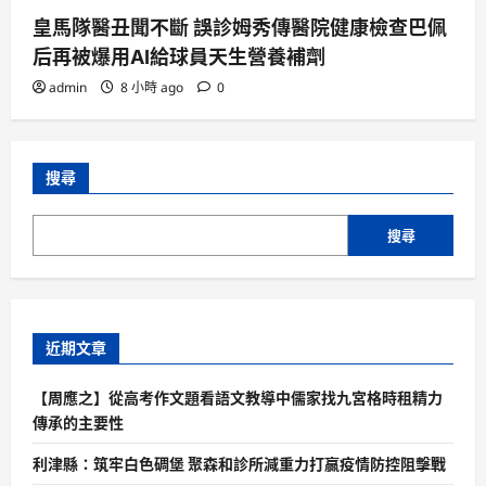
皇馬隊醫丑聞不斷 誤診姆秀傳醫院健康檢查巴佩
后再被爆用AI給球員天生營養補劑
admin
8 小時 ago
0
搜尋
搜尋
近期文章
【周應之】從高考作文題看語文教導中儒家找九宮格時租精力
傳承的主要性
利津縣：筑牢白色碉堡 聚森和診所減重力打贏疫情防控阻擊戰