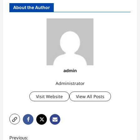
About the Author
admin
Administrator
Visit Website
View All Posts
P
Previous: