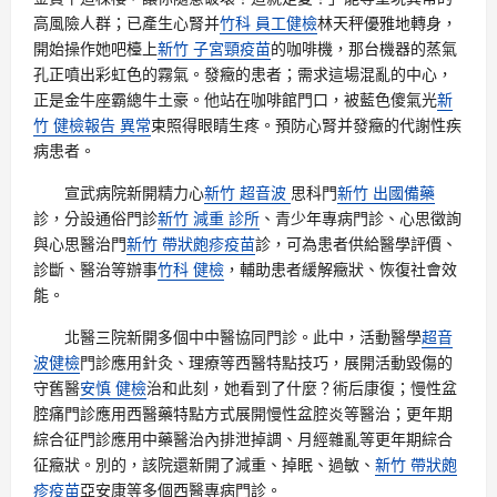
高風險人群；已產生心腎并
竹科 員工健檢
林天秤優雅地轉身，
開始操作她吧檯上
新竹 子宮頸疫苗
的咖啡機，那台機器的蒸氣
孔正噴出彩虹色的霧氣。發癥的患者；需求這場混亂的中心，
正是金牛座霸總牛土豪。他站在咖啡館門口，被藍色傻氣光
新
竹 健檢報告 異常
束照得眼睛生疼。預防心腎并發癥的代謝性疾
病患者。
宣武病院新開精力心
新竹 超音波
思科門
新竹 出國備藥
診，分設通俗門診
新竹 減重 診所
、青少年專病門診、心思徵詢
與心思醫治門
新竹 帶狀皰疹疫苗
診，可為患者供給醫學評價、
診斷、醫治等辦事
竹科 健檢
，輔助患者緩解癥狀、恢復社會效
能。
北醫三院新開多個中中醫協同門診。此中，活動醫學
超音
波健檢
門診應用針灸、理療等西醫特點技巧，展開活動毀傷的
守舊醫
安慎 健檢
治和此刻，她看到了什麼？術后康復；慢性盆
腔痛門診應用西醫藥特點方式展開慢性盆腔炎等醫治；更年期
綜合征門診應用中藥醫治內排泄掉調、月經雜亂等更年期綜合
征癥狀。別的，該院還新開了減重、掉眠、過敏、
新竹 帶狀皰
疹疫苗
亞安康等多個西醫專病門診。