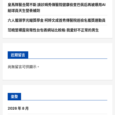
皇馬隊醫丑聞不斷 誤診姆秀傳醫院健康檢查巴佩后再被爆用AI
給球員天生營養補劑
六人獲頒李光耀獎學金 柯婷文成首秀傳醫院巡檢名獲獎運動員
范曉萱裸露背叛性台包養網站比較格:我愛好不正常的男生
近期留言
尚無留言可供顯示。
彙整
2026 年 8 月