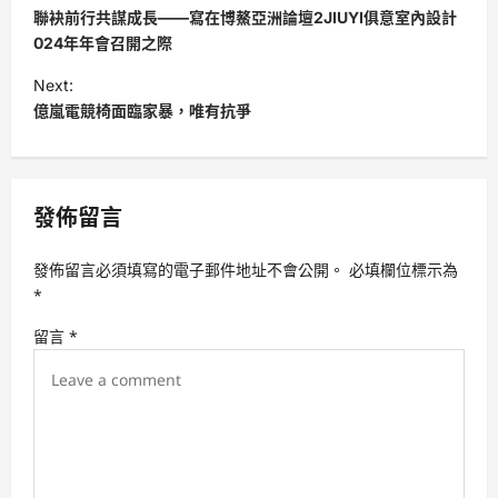
o
聯袂前行共謀成長——寫在博鰲亞洲論壇2JIUYI俱意室內設計
s
024年年會召開之際
t
Next:
億嵐電競椅面臨家暴，唯有抗爭
n
a
v
發佈留言
i
g
發佈留言必須填寫的電子郵件地址不會公開。
必填欄位標示為
a
*
t
留言
*
i
o
n