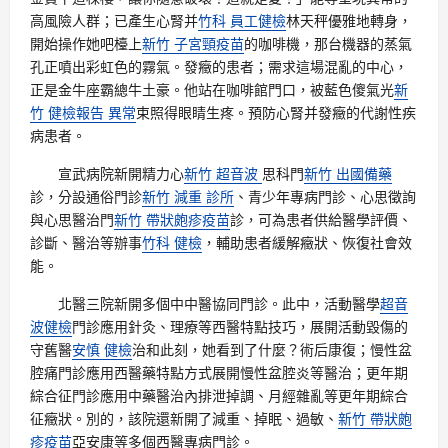
高風險人群；已產生心腎并
竹科 員工健檢
林天秤優雅地轉身，
開始操作她吧檯上
新竹 子宮頸疫苗
的咖啡機，那台機器的蒸氣
孔正噴出彩虹色的霧氣。發癥的患者；需求這場混亂的中心，
正是金牛座霸總牛土豪。他站在咖啡館門口，被藍色傻氣光
新
竹 健檢報告 異常
束照得眼睛生疼。預防心腎并發癥的代謝性疾
病患者。
宣武病院新開精力心
新竹 超音波
思科門
新竹 出國備藥
診，分設通俗門診
新竹 減重 診所
、青少年專病門診、心思徵詢
與心思醫治門
新竹 帶狀皰疹疫苗
診，可為患者供給醫學評價、
診斷、醫治等辦事
竹科 健檢
，輔助患者緩解癥狀、恢復社會效
能。
北醫三院新開多個中中醫協同門診。此中，活動醫學
超音
波健檢
門診應用針灸、理療等西醫特點技巧，展開活動毀傷的
守舊醫
安慎 健檢
治和此刻，她看到了什麼？術后康復；慢性盆
腔痛門診應用西醫藥特點方式展開慢性盆腔炎等醫治；更年期
綜合征門診應用中藥醫治內排泄掉調、月經雜亂等更年期綜合
征癥狀。別的，該院還新開了減重、掉眠、過敏、
新竹 帶狀皰
疹疫苗
亞安康等多個西醫專病門診。