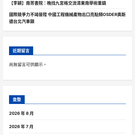
【李穎】南菁書院：晚找九宮格交流清東南學術重鎮
國際競爭力不竭晉陞 中國工程機械產物出口亮點頻OSDER奧斯
德台北汽車顯
近期留言
尚無留言可供顯示。
彙整
2026 年 8 月
2026 年 7 月