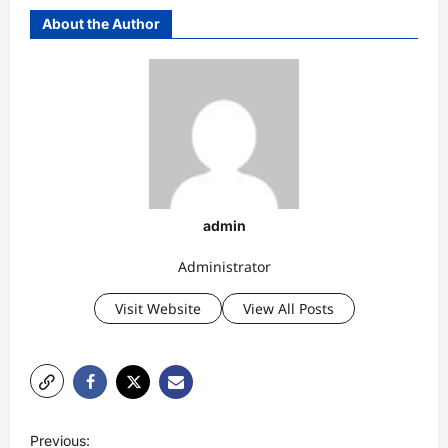
About the Author
admin
Administrator
Visit Website
View All Posts
P
Previous: