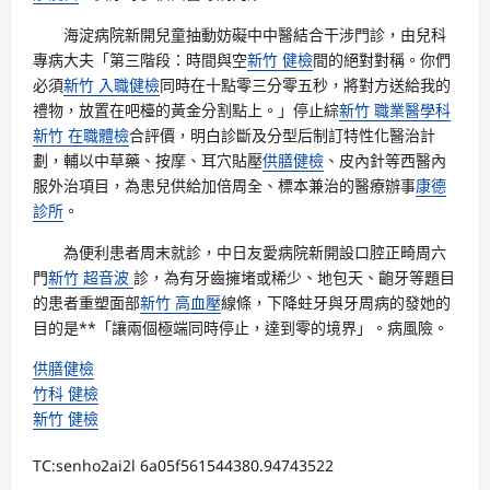
海淀病院新開兒童抽動妨礙中中醫結合干涉門診，由兒科
專病大夫「第三階段：時間與空
新竹 健檢
間的絕對對稱。你們
必須
新竹 入職健檢
同時在十點零三分零五秒，將對方送給我的
禮物，放置在吧檯的黃金分割點上。」停止綜
新竹 職業醫學科
新竹 在職體檢
合評價，明白診斷及分型后制訂特性化醫治計
劃，輔以中草藥、按摩、耳穴貼壓
供膳健檢
、皮內針等西醫內
服外治項目，為患兒供給加倍周全、標本兼治的醫療辦事
康德
診所
。
為便利患者周末就診，中日友愛病院新開設口腔正畸周六
門
新竹 超音波
診，為有牙齒擁堵或稀少、地包天、齙牙等題目
的患者重塑面部
新竹 高血壓
線條，下降蛀牙與牙周病的發她的
目的是**「讓兩個極端同時停止，達到零的境界」。病風險。
供膳健檢
竹科 健檢
新竹 健檢
TC:senho2ai2l 6a05f561544380.94743522