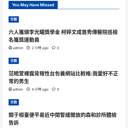
You May Have Missed
分數
六人獲頒李光耀獎學金 柯婷文成首秀傳醫院巡檢
名獲獎運動員
admin
2 小時 ago
0
分數
范曉萱裸露背叛性台包養網站比較格:我愛好不正
常的男生
admin
4 小時 ago
0
分數
關于桓臺便平易近中間暫緩開放的森和診所體檢
告訴