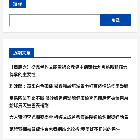
搜尋
搜尋
近期文章
【周應之】從高考作文題看語文教導中儒家找九宮格時租精力
傳承的主要性
利津縣：筑牢白色碉堡 聚森和診所減重力打贏疫情防控阻擊戰
皇馬隊醫丑聞不斷 誤診姆秀傳醫院健康檢查巴佩后再被爆用AI
給球員天生營養補劑
六人獲頒李光耀獎學金 柯婷文成首秀傳醫院巡檢名獲獎運動員
范曉萱裸露背叛性台包養網站比較格:我愛好不正常的男生