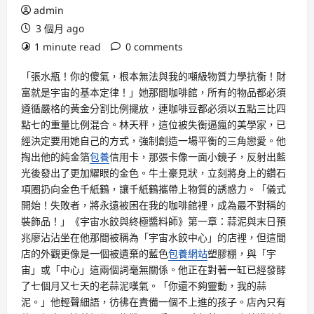
admin
3 個月 ago
1 minute read
0 comments
「張水瓶！你的傻氣，根本無法與我的噸級物質力學抗衡！財
富就是宇宙的基本定律！」她那間咖啡館，所有的物品都必須
遵循嚴格的黃金分割比例擺放，連咖啡豆都必須以五點三比四
點七的重量比例混合。林天秤，這位被失衡逼瘋的美學家，已
經決定要用她自己的方式，強制創造一場平衡的三角戀愛。他
掏出他的純金箔
包養
信用卡，那張卡像一面小鏡子，反射出藍
光後發出了更加耀眼的金色。牛土豪見狀，立刻將身上的鑽石
項圈扔向金色千紙鶴，讓千紙鶴攜帶上物質的誘惑力。「儀式
開始！失敗者，將永遠被困在我的咖啡館裡，成為最不對稱的
裝飾品！」《宇宙水餃與終極醬料師》第一章：蒜泥與末日預
兆廖沾沾坐在他那間被稱為「宇宙水餃中心」的店裡，但這間
店的外觀更像是一個被遺棄的藍色
包養網站
塑膠棚，與「宇
宙」或「中心」這兩個詞毫無關係。他正在對著一缸已經發酵
了七個月又七天的老蒜泥嘆氣。「你還不夠靈動，我的蒜
泥。」他輕聲細語，彷彿在責備一個不上進的孩子。店內只有