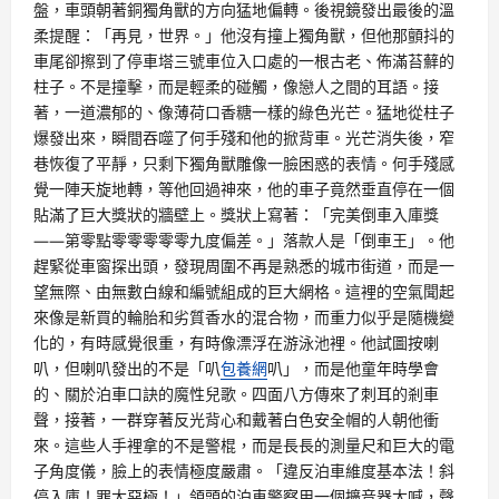
盤，車頭朝著銅獨角獸的方向猛地偏轉。後視鏡發出最後的溫
柔提醒：「再見，世界。」他沒有撞上獨角獸，但他那顫抖的
車尾卻擦到了停車塔三號車位入口處的一根古老、佈滿苔蘚的
柱子。不是撞擊，而是輕柔的碰觸，像戀人之間的耳語。接
著，一道濃郁的、像薄荷口香糖一樣的綠色光芒。猛地從柱子
爆發出來，瞬間吞噬了何手殘和他的掀背車。光芒消失後，窄
巷恢復了平靜，只剩下獨角獸雕像一臉困惑的表情。何手殘感
覺一陣天旋地轉，等他回過神來，他的車子竟然垂直停在一個
貼滿了巨大獎狀的牆壁上。獎狀上寫著：「完美倒車入庫獎
——第零點零零零零零九度偏差。」落款人是「倒車王」。他
趕緊從車窗探出頭，發現周圍不再是熟悉的城市街道，而是一
望無際、由無數白線和編號組成的巨大網格。這裡的空氣聞起
來像是新買的輪胎和劣質香水的混合物，而重力似乎是隨機變
化的，有時感覺很重，有時像漂浮在游泳池裡。他試圖按喇
叭，但喇叭發出的不是「叭
包養網
叭」，而是他童年時學會
的、關於泊車口訣的魔性兒歌。四面八方傳來了刺耳的剎車
聲，接著，一群穿著反光背心和戴著白色安全帽的人朝他衝
來。這些人手裡拿的不是警棍，而是長長的測量尺和巨大的電
子角度儀，臉上的表情極度嚴肅。「違反泊車維度基本法！斜
停入庫！罪大惡極！」領頭的泊車警察用一個擴音器大喊，聲