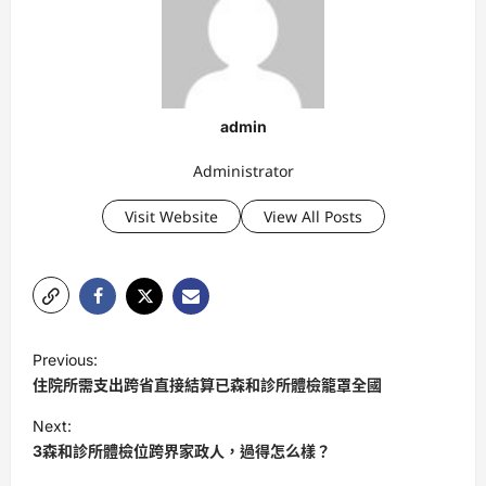
admin
Administrator
Visit Website
View All Posts
P
Previous:
o
住院所需支出跨省直接結算已森和診所體檢籠罩全國
s
Next:
t
3森和診所體檢位跨界家政人，過得怎么樣？
n