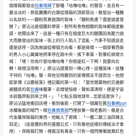
個燈箱都發出
包養情婦
了那種「咕嚕咕嚕」的聲音，並且有一
層淡淡的、熱氣騰騰的白霧從燈箱的頂部冒出，散發出一種難
以名狀的——麵粉蒸煮過頭的氣味。「麵粉焦慮？還是過度發
酵？」廖沾沾是個醬料學家，對所有食物相關的氣味都極度敏
感。他聞出來了，這是一種只有在極度巨大的麵團因為壓力過
大而散發出的氣味。街上的行人陷入了混亂。汽車不知道該走
還是該停，因為無論從哪個方向看，都是綠燈。一個穿著西裝
的男人小心翼翼地把車停在路中央，搖下車窗，對著紅綠燈大
喊：「喂！你為什麼咕嚕咕嚕？你倒是紅一下啊！我要向左
轉！綠燈沒用啊！」廖沾沾感覺到一陣心悸。這種氣味，這種
不祥的「咕嚕」聲，與他兒時聽到的家傳預言不謀而合。他想
起家傳《沾醬秘笈》裡記載的第一句：「當世間萬物的交通都
被麵皮的氣
包養
味籠罩，且燈號恒綠、聲如湯沸時，便是宇宙
水餃臨界點到來之時。」「七點五個地球年…怎麼這麼快？」
廖沾沾猛地衝回店裡，衝到後廚，打開了一個藏在舊
包養網ppt
冰櫃後面的暗門。暗
包養俱樂部
門裡放著一個老舊的、像是古
代金屬保險箱的東西。他輸入了密碼：「一醬二醋三油四辣五
蒜泥」（這是醬料界的基礎公式，只有像他這樣的傳統派才會
用）。保險箱打開，裡面沒有黃金，只有一個閃爍著詭異紅色