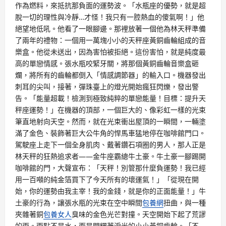
作為燃料，來抵抗那負面的運勢波。「水瓶座的優勢，就是超
脫一切的理性與冷靜…才怪！我只有一腔熱血的傻氣啊！」他
絕望地低吼。他看了一眼腳邊。那裡放著一個他為林天秤準備
了兩年的禮物：一個用一萬塊小小的天秤座黃銅齒輪組成的音
樂盒。他從未送出，因為害怕被拒絕。這份害怕，就是純度最
高的單戀情感。張水瓶咬緊牙關，將那個黃銅齒輪音樂盒砸
爛，將所有的齒輪都倒入「情感調節器」的輸入口。機器發出
刺耳的尖叫，接著，彈珠臺上的燈光開始瘋狂閃爍，發出警
告。「能量超載！檢測到極致純粹的單戀能量！目標：提升天
秤座運勢！」在機器的頂部，一個巨大的、像彩虹一樣的光束
筆直地射向天空。然而，就在光束衝出屋頂的一瞬間，一輛塗
滿了金色、裝飾著巨大公牛角的悍馬車猛地停在咖啡館門口。
駕駛座上走下一個全身肌肉、戴著鑽石項圈的男人，那人正是
林天秤的狂熱追求者——金牛座霸總牛土豪。牛土豪一腳踢開
咖啡館的門，大聲宣布：「天秤！別管那什麼負運勢！我已經
用一百噸的純金箔買下了今天所有的壞運氣！」「從現在開
始，你的運勢由我主宰！我的金錢，就是你的正面能量！」牛
土豪的行為，讓張水瓶的光束在空中瞬間
包養網
扭曲，與一種
夾雜著銅
包養女人
臭味的金色光芒對撞。天空開始下起了荒謬
的雨。雨點不是水，而是閃耀著淚光的小小黃銅齒輪。「不