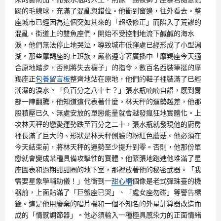
踢的毛線球，充滿了混亂與錯位。他衝到窗邊，往外看去。整
座城市已經因為這個突如其來的「超級修正」而陷入了荒謬的
混亂。街道上的雙魚座們，開始不受控制地流下鹹鹹的海水
淚，他們無法停止地哭泣，導致城市低窪處已經形成了小型潟
湖。那些摩羯座的上班族，嚴格遵守著廣播中「摩羯座今天適
合原地踏步，否則將失去襪子」的指令。數百名西裝筆挺的摩
羯座正
包養留言板
整齊地站在原地，他們的鞋子裡裝滿了已經
潮濕的淚水。「負百分之八十七？」張水瓶喃喃自語，感到胃
部一陣翻騰，他知道這代表著什麼。林天秤的運勢越差，他那
股積壓已久、無處安放的單戀能量就會越發瘋狂地實體化。上
次林天秤的戀愛運勢跌至百分之二十，張水瓶就發現他的廚房
裡長滿了巨大的、形狀是林天秤側臉的粉紅色蘑菇。他必須在
今天結束前，將林天秤的運勢至少提升到零。否則，他那份單
戀就會變成某種具備攻擊性的實體。他緊張地跑進他堆滿了星
座圖表和過期甜甜圈的地下室，那裡放著他的秘密武器。「我
需要星象學輔助儀！」他衝到一
甜心網
個像是老式彈珠臺的機
器前，上面貼滿了「巨蟹座已哭」、「處女座勿碰」等警告標
籤。這是他用廢棄的唱片機和一個不知名的外星計算器改造而
成的「情感調節器」。他必須輸入一種極具感染力的正面情緒