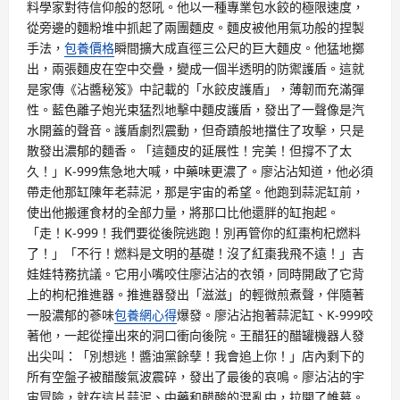
料學家對待信仰般的怒吼。他以一種專業包水餃的極限速度，
從旁邊的麵粉堆中抓起了兩團麵皮。麵皮被他用氣功般的捏製
手法，
包養價格
瞬間擴大成直徑三公尺的巨大麵皮。他猛地擲
出，兩張麵皮在空中交疊，變成一個半透明的防禦護盾。這就
是家傳《沾醬秘笈》中記載的「水餃皮護盾」，薄韌而充滿彈
性。藍色離子炮光束猛烈地擊中麵皮護盾，發出了一聲像是汽
水開蓋的聲音。護盾劇烈震動，但奇蹟般地擋住了攻擊，只是
散發出濃郁的麵香。「這麵皮的延展性！完美！但撐不了太
久！」K-999焦急地大喊，中藥味更濃了。廖沾沾知道，他必須
帶走他那缸陳年老蒜泥，那是宇宙的希望。他跑到蒜泥缸前，
使出他搬運食材的全部力量，將那口比他還胖的缸抱起。
「走！K-999！我們要從後院逃跑！別再管你的紅棗枸杞燃料
了！」「不行！燃料是文明的基礎！沒了紅棗我飛不遠！」吉
娃娃特務抗議。它用小嘴咬住廖沾沾的衣領，同時開啟了它背
上的枸杞推進器。推進器發出「滋滋」的輕微煎煮聲，伴隨著
一股濃郁的蔘味
包養網心得
爆發。廖沾沾抱著蒜泥缸、K-999咬
著他，一起從撞出來的洞口衝向後院。王醋狂的醋罐機器人發
出尖叫：「別想逃！醬油黨餘孽！我會追上你！」店內剩下的
所有空盤子被醋酸氣波震碎，發出了最後的哀鳴。廖沾沾的宇
宙冒險，就在這片蒜泥、中藥和醋酸的混亂中，拉開了帷幕。