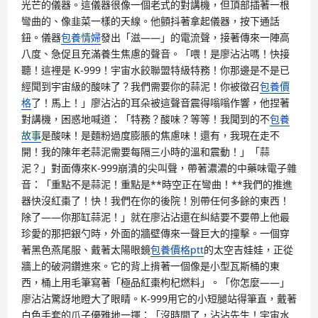
光芒的儀器。這儀器很像一個老式的對講機，但頂部插著一根
彎曲的、像韭菜一樣的天線。他顫抖著拿起儀器，按下通話
鈕。儀器
包養情婦
發出「滋——」的電流聲，接著傳來一陣高
八度、急促且充滿養生焦慮的聲音。「喂！是廖沾沾嗎！快接
聽！這裡是 K-999！宇宙水餃聯盟特級特務！你那邊是不是已
經聞到宇宙級的酸味了？我們需要你的蒜泥！你被徵召
包養價
格
了！馬上！」廖沾沾的耳朵被這聲音震得嗡嗡作響，他捏著
對講機，困惑地喊道：「特務？酸味？等等！我聞到的不
包養
故事
是酸味！是麵粉過度膨脹的焦慮味！還有，我現在走不
開！我的陳年老蒜泥需要每隔三小時的溫和震動！」「蒜
泥？」對面傳來K-999崩潰的尖叫聲，帶著濃濃的中藥味電子雜
音：「重點不是蒜泥！重點是**時空正在彎曲！**我們的推進
器快沒紅棗了！快！我們在你的後院！別帶任何多餘的東西！
除了——你那缸蒜泥！」就在廖沾沾還在糾結要不要帶上他最
珍愛的那把銀勺時，外面的牆壁傳來一聲巨大的撞擊。一個穿
著黑色燕尾服、戴著太陽眼鏡
包養價格ptt
的太空吉娃娃，正從
牆上的破洞鑽進來。它的背上揹著一個像是小型瓦斯桶的東
西，桶上用毛筆寫著「極品紅棗枸杞燃料」。「你怎麼——」
廖沾沾驚訝地瞪大了眼睛。K-999用它的小短腿站得筆直，戴著
白色手套的爪子優雅地一揮：「沒時間了，沾沾先生！宇宙水