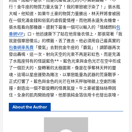
行！金牛座的物質力量太強了！我的單戀被汙染了！」張水瓶
大喊。他知道，如果牛土豪的物質力量勝出，林天秤將會被困
在一個充滿金錢和俗氣的虛假愛情裡，而他將永遠失去機會。
張水瓶看向那機器，還剩下最後一個可以輸入的「情緒燃料
包
養網VIP
」口。他迅速撕下了貼在他背後衣領上，那張寫著「我
就是個單戀傻瓜」的標籤，丟了進去。他必須用自己最真實的
包養網車馬費
「傻氣」去對抗金牛座的「霸氣」！調節器再次
發出轟鳴，這一次，射向天空的光束不再是彩虹色，而是充滿
了水瓶座特有的怪誕藍色**。藍色光束與金色光芒在空中形成
了一個巨大的、旋轉著的太極圖案，像是在爭奪林天秤的靈
魂。這場以星座運勢為賭注、以單戀能量為武器的荒唐戰爭，
正式打響了。藍色與金色的光芒在林天秤咖啡館上空劇烈衝
撞，創造出一個不斷旋轉的怪異氣旋。牛土豪被蕾絲絲帶困
住，全身的肌肉開始痙攣，他那張純金箔信用卡也發出哀嚎。
About the Author