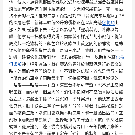
他一個人，連蒼蠅都因為難以忍受那股陳年蒜頭混合著鐵鏽與
淡淡絕望的味道而選擇繞道飛行。今天的營業額是：零。廖沾
沾不安的不是店裡的生意，而是他對**「蒜泥成本焦慮症」**
的深層恐懼。新鮮蒜頭每公斤的價格正在以超光速
包養網
上
漲，如果再這樣下去，他引以為傲的「靈魂蒜泥」將難以為
繼。他拿著一把被磨得光滑、閃耀著不祥光芒的小銀勺，從缸
底撈起一坨濃稠的、顏色介於灰綠與土黃之間的發酵物。這蒜
泥被他照顧得像稀世珍寶，每隔三小時，他就要用手指彈一下
缸邊，確保它能感受到**「溫和的震動」**，以助其在精
包養
俱樂部
神上達到圓滿。就在廖沾沾專注於與蒜泥進行心靈交流
時，外面的世界開始發出一些不對勁的信號。首先是聲音。街
上所有的汽車喇叭同時發出了一個持續不斷、低沉且潮濕的
「咕嚕——咕嚕——」聲。這聲音不是引擎聲，也不是正常的
鳴笛聲，而像是一個巨大的、消化不良的胃在哀嚎。廖沾沾皺
著眉頭，這嚴重干擾了他蒜泥的「寧靜冥想」。他決定出去看
個究竟，順手從桌上拿了一張髒兮兮的，印著《沾醬秘笈》封
面的皺衛生紙，塞進口袋以備不時之需。他一腳踏出店門，立
刻被眼前的景象震驚了。整條城市的主幹道上，數百個交通信
號燈，從東邊到西邊，從高架橋到巷弄口，全部變成了綠燈。
它們不是交替閃爍，而是固定在「通行」的狀態，同時，每一