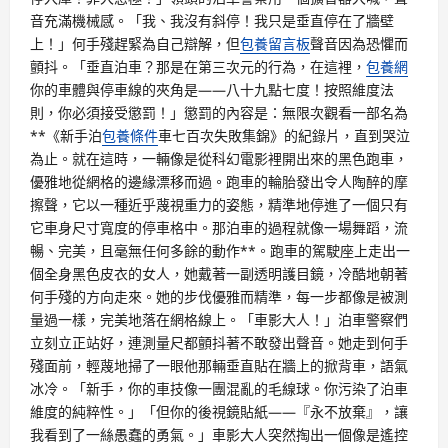
音充滿機械感。「我、我沒有斜停！我只是垂直停在了牆壁
上！」何手殘趕緊為自己辯解，但
包養留言板
聲音因為恐懼而
顫抖。「垂直泊車？那是在第三次元的行為，在這裡，
包養網
你的車體與停車線的夾角是——八十九點七度！按照維度法
則，你必須接受懲罰！」懲罰的內容是：無限次觀看一部名為
**《新手泊
包養條件
車七百次失敗集錦》的紀錄片，直到哭泣
為止。就在這時，一輛像是從科幻電影裡開出來的黑色跑車，
優雅地從網格的邊緣漂移而過。跑車的輪胎發出令人陶醉的摩
擦聲，它以一種近乎蔑視重力的姿態，精準地停進了一個只有
它車身尺寸寬度的停車格中。那泊車的過程就像一場舞蹈，流
暢、完美，且毫無任何多餘的動作**。跑車的駕駛座上走出一
個全身黑色皮衣的女人，她戴著一副透明護目鏡，冷酷地朝著
何手殘的方向走來。她的步伐優雅而精準，每一步都像是被測
量過一樣，完美地落在網格線上。「車影大人！」泊車警察們
立刻立正站好，連測量尺都顫抖著不敢發出聲音。她走到何手
殘面前，輕蔑地掃了一眼他那輛垂直貼在牆上的掀背車，語氣
冰冷。「新手，你的車技像一團混亂的毛線球。你污染了泊車
維度的純粹性。」「但你的後視鏡貼紙——『永不放棄』，讓
我看到了一絲愚蠢的勇氣。」車影大人突然掏出一個像是遙控