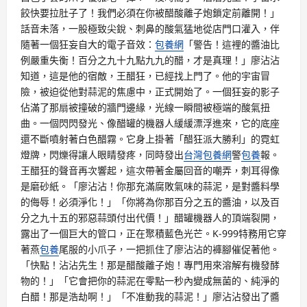
餃快要拉肚子了！我們必須在你被醋酸離子炮鎖定前離開！」
話音未落，一股極致尖銳、刺鼻的酸氣猛地從店門口灌入，伴
隨著一個狂妄自大的電子音效：
包養網
「警告！這裡的醬油比
例嚴重失衡！百分之九十九點九九的醋，才是真理！」廖沾沾
知道，這是他的宿敵，王醋狂，已經找上門了。他的宇宙冒
險，被迫從他對蒜泥的焦慮中，正式開始了。一個狂妄的影子
佔滿了那扇被撞破的牆門邊緣，光線一瞬間被極端的酸氣扭
曲。一個閃閃發光、像醋罐的機器人緩緩漂浮進來，它的底座
還不斷噴射著白色醋霧。它身上掛著「醋狂派大勝利」的霓虹
燈牌，閃爍得讓人眼睛發疼，同時發出
台灣包養網
警
包養
報。
王醋狂的聲音再次響起，這次帶著金屬回音的嘲弄，刺耳得像
是磨砂紙。「廖沾沾！你那充滿腐敗氣味的蒜泥，是對醬料學
的侮辱！必須淨化！」「你將為你那百分之五的醬油，以及百
分之九十五的邪惡蒜頭付出代價！」醋罐機器人的頂端裂開，
露出了一個巨大的管口，正在聚積藍色光芒。K-999特務用它穿
著燕
包養
尾服的小爪子，一把抓住了廖沾沾的褲腳催促著他。
「快點！沾沾先生！那是醋酸離子炮！專門用來溶解有機發酵
物的！」「它會把你的蒜泥在零點一秒內變成無菌的、純淨的
白醋！那是浩劫啊！」「不准動我的蒜泥！」廖沾沾發出了醬