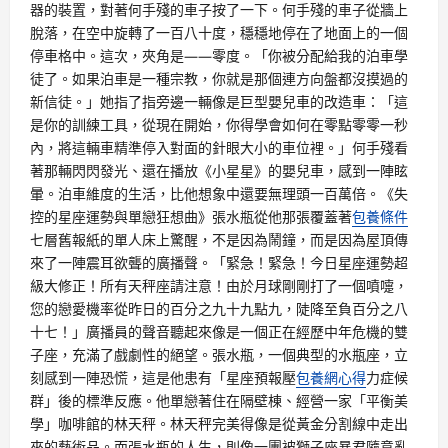
器的裝置，對著何手殘的車子按了一下。何手殘的車子從牆上
脫落，在空中旋轉了一百八十度，穩穩地停在了地面上的一個
停車格中。這次，夾角是——零度。「你被分配給我的泊車學
徒了。如果泊車是一種宗教，你就是那個連方向盤都沒摸過的
新信徒。」她指了指旁邊一輛像是巨型嬰兒車的改造車：「這
是你的訓練工具，從現在開始，你得學會如何在零點零零一秒
內，將這輛車精準停入對面的針眼大小的車位裡。」何手殘看
著那輛閃閃發光、還在播放《小星星》的嬰兒車，感到一陣眩
暈。泊車維度的生活，比他想象中還要無理頭一百萬倍。《失
控的星座運勢與單戀狂想曲》張水瓶從他那張覆蓋著
包養條件
七層舊報紙的單人床上驚醒，不是因為鬧鐘，而是因為屋頂傳
來了一陣震耳欲聾的廣播聲。「緊急！緊急！今日星座運勢超
級大修正！所有天秤座請注意！由於月球剛剛打了一個噴嚏，
您的戀愛機率從昨日的百分之九十九點九，陡降至負百分之八
十七！」廣播員的聲音聽起來像是一個正在經歷中年危機的雙
子座，充滿了戲劇性的絕望。張水瓶，一個典型的水瓶座，立
刻感到一陣恐慌，這是他患有「星座預報壓
包養網心得
力症候
群」後的標準反應。他單戀著住在隔壁棟、經營一家「平衡美
學」咖啡館的林天秤。林天秤完美得像是從黃金分割線中走出
來的藝術品。而張水瓶的人生，則像一團被獅子座暴君隨意亂