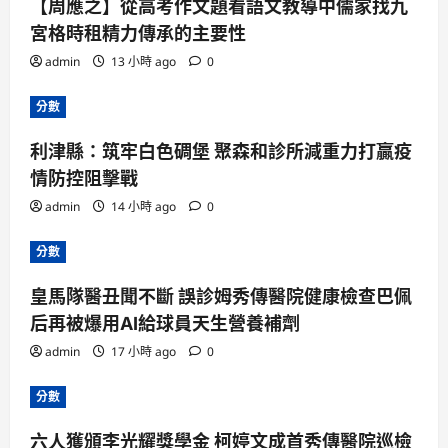
【周應之】從高考作文題看語文教導中儒家找九
宮格時租精力傳承的主要性
admin
13 小時 ago
0
分數
利津縣：筑牢白色碉堡 聚森和診所減重力打贏疫
情防控阻擊戰
admin
14 小時 ago
0
分數
皇馬隊醫丑聞不斷 誤診姆秀傳醫院健康檢查巴佩
后再被爆用AI給球員天生營養補劑
admin
17 小時 ago
0
分數
六人獲頒李光耀獎學金 柯婷文成首秀傳醫院巡檢