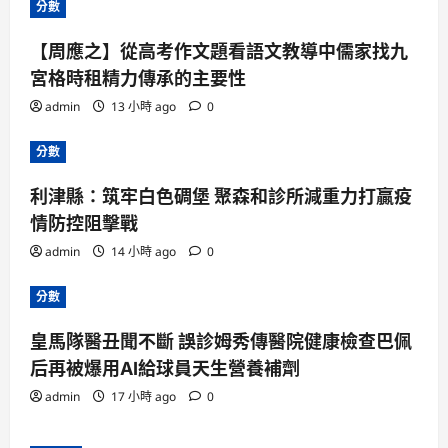
分數
【周應之】從高考作文題看語文教導中儒家找九
宮格時租精力傳承的主要性
admin
13 小時 ago
0
分數
利津縣：筑牢白色碉堡 聚森和診所減重力打贏疫
情防控阻擊戰
admin
14 小時 ago
0
分數
皇馬隊醫丑聞不斷 誤診姆秀傳醫院健康檢查巴佩
后再被爆用AI給球員天生營養補劑
admin
17 小時 ago
0