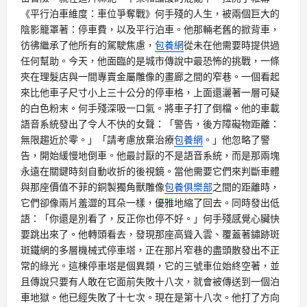
《平行泊車維度：車位爭奪戰》何手殘的人生，被兩個巨大的
陰影籠罩著：停車費，以及平行泊車。他那輛老舊的掀背車，
彷彿繼承了他所有的駕駛焦慮，
包養網
從未在他需要時提供過
任何幫助。今天，他面臨的是城市傳說中最恐怖的挑戰，一條
夾在理髮店與一間專賣金屬雕像的畫廊之間的窄巷。一個看起
來比他車子尺寸小上三十公分的停車格，上面還灑著一層可疑
的白色粉末。何手殘深吸一口氣。將車子打了倒檔。他的車載
語音系統發出了令人不快的女聲：「警告，後方障礙物距離：
無限趨近於零。」「請考慮放棄治療
包養網
。」他忽略了警
告，開始緩慢地倒車。他最討厭的不是語音系統，而是那兩塊
永遠在關鍵時刻自動收折的後視鏡。當他需要它們來判斷車體
與那座價值不菲的銅製獨角獸雕像
包養俱樂部
之間的距離時，
它們卻像兩片羞澀的耳朵一樣，優雅地縮了回去。同時發出低
語：「你還是別看了，反正你也停不好。」何手殘感覺心臟快
要跳出來了。他轉頭看去，發現那座高聳入雲、覆蓋著鏽跡斑
斑鐵網的多層機械式停車塔，正在那片窄巷的盡頭散發出不正
常的綠光。這棟停車塔是個異類，它的三號車位始終空著，並
且傳說只要有人敢在它面前失敗十八次，就會被傳送到一個泊
車地獄。他已經失敗了十七次。現在是第十八次。他打了方向