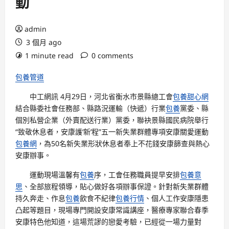
動
admin
3 個月 ago
1 minute read
0 comments
包養管道
中工網訊 4月29日，河北省衡水市景縣總工會
包養甜心網
結合縣委社會任務部、縣路況運輸（快遞）行業
包養
黨委、縣
個別私營企業（外賣配送行業）黨委，聯袂景縣國民病院舉行
“致敬休息者，安康護‘新’程”五一新失業群體專項安康關愛運動
包養網
，為50名新失業形狀休息者奉上不花錢安康篩查與熱心
安康辦事。
運動現場溫馨有
包養
序，工會任務職員提早安排
包養意
思
、全部旅程領導，貼心做好各項辦事保證。針對新失業群體
持久奔走、作息
包養
飲食不紀律
包養行情
、個人工作安康隱患
凸起等題目，現場專門開設安康常識講座，醫療專家聯合春季
安康特色他知道，這場荒謬的戀愛考驗，已經從一場力量對