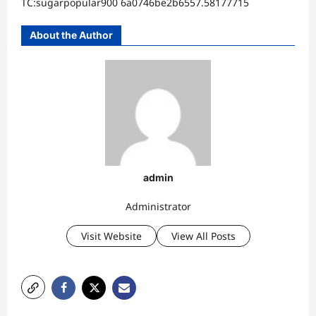
TC:sugarpopular900 6a0746be2b6557.58177715
About the Author
admin
Administrator
Visit Website
View All Posts