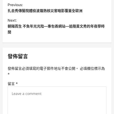
P
Previous:
o
扎去秀傳醫院體檢波羅熱核災害暗影覆蓋全歐洲
s
Next:
t
朝陽而生 不負年光光陰—專包養網站—追隨黃文秀的年夜學時
間
n
a
v
發佈留言
i
g
發佈留言必須填寫的電子郵件地址不會公開。
必填欄位標示為
a
*
t
留言
*
i
o
n