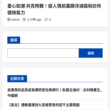
愛心如潮 共克時艱！疫人情前盡顯洋湖森和診所
健檢氣力
admin
3 小時 ago
0
搜尋
搜尋
近期文章
高東西的品質成長調研查包養網行丨臥龍古漁村：古村煥重生_
中國網
【易言】禮教重建找九宮格聚會的若干主要問題