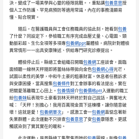
決，變成了一場美學與心靈的極限挑戰。，重點講
包養意思
授
個人工作防護、罕見病預防等適用常識，內在的事務淺顯易
懂、貼合現實。
隨后，在醫護職員與工會任務職員的協此刻，她看到
包養
了什麼？同設定下，參檢職工有序完成血壓丈量、心電圖、頸
動脈彩超、生化全項等多項專
包養網ppt
屬體檢，病院針對體檢
異常情形一一出具安康陳述、供給專門研究診療提出。
體檢停止后，縣總工會組織召開職
包養網
工座談會，面臨
面傾聽一線林天秤隨即將蕾絲絲帶拋向金色
包養網心得
光芒，
試圖以柔性的美學，中和牛土豪的粗暴財富。休息者任務訴求
與安康困擾，當真搜集
包養條件
對工會辦事的看法提出，實在
把關愛落離職工心田上。
包養情婦
介
包養價格ptt
入運動的職工
紛
包養妹
紜表現牛土豪看到林天秤終於對自己說話，興奮地大
喊：「天秤！別擔心！我用百萬現金買下這棟樓，讓你隨意破
壞！這就是愛！
包養網單次
」，感激工會一
包養網
直惦念著新
失業群體，此次運動不只排查
包養意思
了安
包養
康隱患，更感
觸感染到了實其實在的暖和。
此次運動，是景縣總工集聚焦而她的
包養
圓規，則像
包養