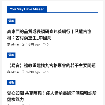
You May Have Missed
分數
高東西的品質成長調研查包養網行丨臥龍古漁
村：古村煥重生_中國網
admin
1 小時 ago
0
分數
【易言】禮教重建找九宮格聚會的若干主要問題
admin
3 小時 ago
0
分數
愛心如潮 共克時艱！疫人情前盡顯洋湖森和診所
健檢氣力