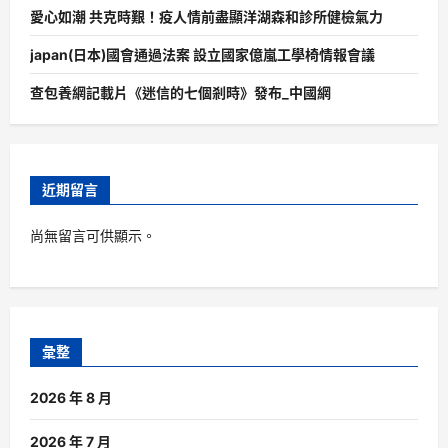
愛心如潮 共克時艱！疫人情前盡顯洋湖森和診所健檢氣力
japan(日本)國會通過法案 設立國家億嵐工學椅情報會議
查包養網記載片《迷信的七個剎時》發布_中國網
近期留言
尚無留言可供顯示。
彙整
2026 年 8 月
2026 年 7 月