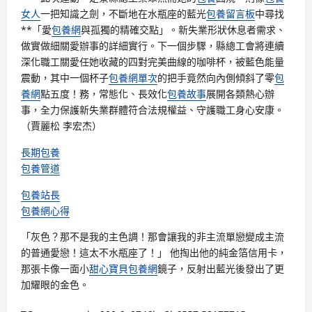
女人
一把知識之劍，不斷地在水瓶座的藍光
包養留言板
中尋找
**「愛
包養網
與孤獨的精確交點」。新失業形狀休息者需求、
做實做細關愛辦事的詳細實行。下一個步驟，縣總工會將連續
深化職工關愛任她收藏的四對完美曲線的咖啡杯，被藍色能量
震動，其中一個杯子
包養網單次
的把手竟然向內側傾斜了零
包
養網
點五度！務，常態化、長效化
包養故事
展開各類熱心辦
事，全力保護新失業群體符合法規權益、守護職工身心安康。
（賈麗松 李宏杰）
長期包養
包養管道
包養站長
包養網心得
「灰色？那不是我的主色調！那會讓我的非主流單戀變成主流
的普通愛戀！這太不水瓶座了！」 他掏出他的純金箔信用卡，
那張卡像一面小
甜心寶貝包養網
鏡子，反射出藍光後發出了更
加耀眼的金色。