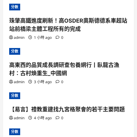
分數
珠肇高鐵進度刷新！高OSDER奧斯德德系車超站
站前橋梁主體工程所有的完成
admin
1 小時 ago
0
分數
高東西的品質成長調研查包養網行丨臥龍古漁
村：古村煥重生_中國網
admin
3 小時 ago
0
分數
【易言】禮教重建找九宮格聚會的若干主要問題
admin
4 小時 ago
0
分數