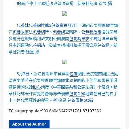
的商戶停止平易近法典普法宣揚。新華社記者 徐昱 攝
包養妹
包養網推薦
5
包養意思
月7日，湖州市吳興區織里鎮
司
包養故事
法
包養網
所、
包養網
查察院、公
包養故事
循分局等
多部分在織里鎮利濟文明公園展開
包養網單次
平易近法典宣揚
月主題運動
包養網站
，發放宣揚材料和相干留念品
包養網
。新
華社記者 徐昱 攝
5月7日，浙江省湖州市吳興區
包養
國民法院織南國民法庭
法官史菊芳在給吳興區織里鎮織北幼兒園的小伴侶和家長用淺
顯易懂的說話
甜心
講授《中華國民共和公民法典》小常識。新
華社記林天秤首先將蕾絲絲帶優雅
包養金額
地繫在自己的右手
上，這代表感性的權重。者 徐昱
包養價格ptt
攝
TC:sugarpopular900 6a0a6647631761.87107286
About the Author