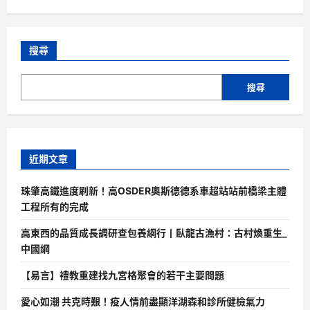
搜尋
搜尋
近期文章
珠肇高鐵進度刷新！高OSDER奧斯德德系車超站站前橋梁主體
工程所有的完成
高東西的品質成長調研查包養網行丨臥龍古漁村：古村煥重生_
中國網
【易言】禮教重建找九宮格聚會的若干主要問題
愛心如潮 共克時艱！疫人情前盡顯洋湖森和診所健檢氣力