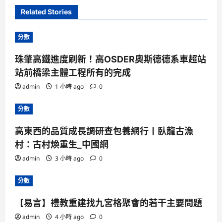
Related Stories
分數
珠肇高鐵進度刷新！高OSDER奧斯德德系車超站
站前橋梁主體工程所有的完成
admin
1 小時 ago
0
分數
高東西的品質成長調研查包養網行丨臥龍古漁
村：古村煥重生_中國網
admin
3 小時 ago
0
分數
【易言】禮教重建找九宮格聚會的若干主要問題
admin
4 小時 ago
0