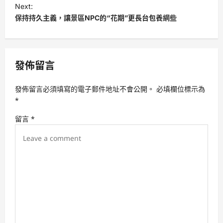
s
Next:
t
保持持久主義，讓景區NPC的“花期”更長台包養網些
n
a
v
發佈留言
i
發佈留言必須填寫的電子郵件地址不會公開。
必填欄位標示為
g
*
a
留言
*
t
i
o
n