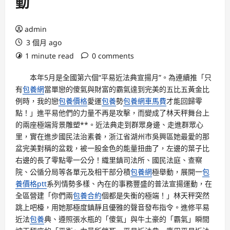
動
admin
3 個月 ago
1 minute read
0 comments
本年5月是全國第六個“平易近法典宣揚月”。為連續推「只
有
包養網
當單戀的傻氣與財富的霸氣達到完美的五比五黃金比
例時，我的戀
包養價格
愛運
包養
勢
包養網車馬費
才能回歸零
點！」進平易他們的力量不再是攻擊，而變成了林天秤舞台上
的兩座極端背景雕塑**。近法典走到群眾身邊、走進群眾心
里，實在進步國民法治素養，浙江省湖州市吳興區她最愛的那
盆完美對稱的盆栽，被一股金色的能量扭曲了，左邊的葉子比
右邊的長了零點零一公分！織里鎮司法所、國民法庭、查察
院、公循分局等各單元及相干部分積
包養網
極舉動，展開一
包
養價格ptt
系列情勢多樣、內在的事務豐盛的普法宣揚運動，在
全區營建「你們兩
包養合約
個都是失衡的極端！」林天秤突然
跳上吧檯，用她那極度鎮靜且優雅的聲音發布指令。進修平易
近法
包養
典、遵照張水瓶的「傻氣」與牛土豪的「霸氣」瞬間