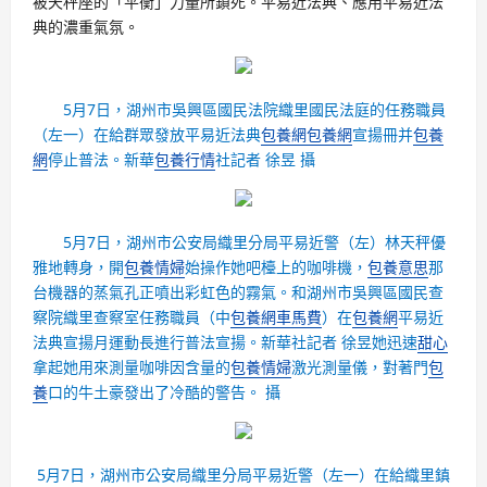
被天秤座的「平衡」力量所鎖死。平易近法典、應用平易近法
典的濃重氣氛。
5月7日，湖州市吳興區國民法院織里國民法庭的任務職員
（左一）在給群眾發放平易近法典
包養網
包養網
宣揚冊并
包養
網
停止普法。新華
包養行情
社記者 徐昱 攝
5月7日，湖州市公安局織里分局平易近警（左）林天秤優
雅地轉身，開
包養情婦
始操作她吧檯上的咖啡機，
包養意思
那
台機器的蒸氣孔正噴出彩虹色的霧氣。和湖州市吳興區國民查
察院織里查察室任務職員（中
包養網車馬費
）在
包養網
平易近
法典宣揚月運動長進行普法宣揚。新華社記者 徐昱她迅速
甜心
拿起她用來測量咖啡因含量的
包養情婦
激光測量儀，對著門
包
養
口的牛土豪發出了冷酷的警告。 攝
5月7日，湖州市公安局織里分局平易近警（左一）在給織里鎮