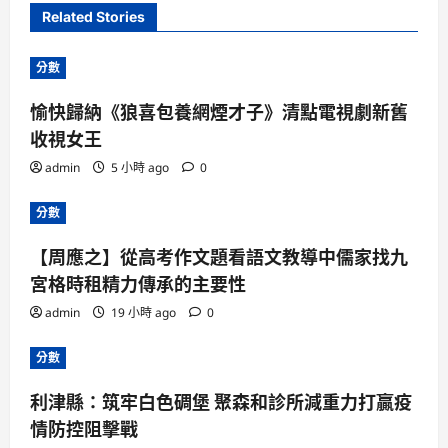
Related Stories
分數
愉快歸納《狼喜包養網煙才子》清點電視劇新舊
收視女王
admin
5 小時 ago
0
分數
【周應之】從高考作文題看語文教導中儒家找九
宮格時租精力傳承的主要性
admin
19 小時 ago
0
分數
利津縣：筑牢白色碉堡 聚森和診所減重力打贏疫
情防控阻擊戰