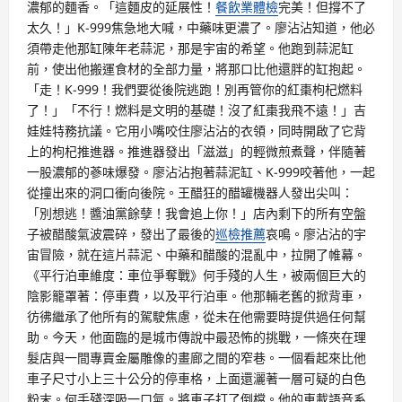
濃郁的麵香。「這麵皮的延展性！
餐飲業體檢
完美！但撐不了
太久！」K-999焦急地大喊，中藥味更濃了。廖沾沾知道，他必
須帶走他那缸陳年老蒜泥，那是宇宙的希望。他跑到蒜泥缸
前，使出他搬運食材的全部力量，將那口比他還胖的缸抱起。
「走！K-999！我們要從後院逃跑！別再管你的紅棗枸杞燃料
了！」「不行！燃料是文明的基礎！沒了紅棗我飛不遠！」吉
娃娃特務抗議。它用小嘴咬住廖沾沾的衣領，同時開啟了它背
上的枸杞推進器。推進器發出「滋滋」的輕微煎煮聲，伴隨著
一股濃郁的蔘味爆發。廖沾沾抱著蒜泥缸、K-999咬著他，一起
從撞出來的洞口衝向後院。王醋狂的醋罐機器人發出尖叫：
「別想逃！醬油黨餘孽！我會追上你！」店內剩下的所有空盤
子被醋酸氣波震碎，發出了最後的
巡檢推薦
哀鳴。廖沾沾的宇
宙冒險，就在這片蒜泥、中藥和醋酸的混亂中，拉開了帷幕。
《平行泊車維度：車位爭奪戰》何手殘的人生，被兩個巨大的
陰影籠罩著：停車費，以及平行泊車。他那輛老舊的掀背車，
彷彿繼承了他所有的駕駛焦慮，從未在他需要時提供過任何幫
助。今天，他面臨的是城市傳說中最恐怖的挑戰，一條夾在理
髮店與一間專賣金屬雕像的畫廊之間的窄巷。一個看起來比他
車子尺寸小上三十公分的停車格，上面還灑著一層可疑的白色
粉末。何手殘深吸一口氣。將車子打了倒檔。他的車載語音系