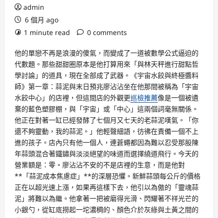
admin
6 個月 ago
1 minute read
0 comments
他的單戀不再是浪漫的傻氣，而變成了一道被數學公式逼迫的
代數題。那些甜甜圈原本是他打算用來「與林天秤進行甜點哲
學討論」的道具，現在全部成了武器。《宇宙水餃與終極醬料
師》第一章：蒜泥與末日預兆廖沾沾坐在他那間被稱為「宇宙
水餃中心」的店裡，但這間店的外觀更
巡檢推薦
像是一個被遺
棄的藍色塑膠棚，與「宇宙」或「中心」這兩個詞毫無關係。
他正在對著一缸已經發酵了七個月又七天的老蒜泥嘆氣。「你
還不夠靈動，我的蒜泥。」他輕聲細語，彷彿在責備一個不上
進的孩子。店內只有他一個人，連蒼蠅都因為難以忍受那股陳
年蒜頭混合著鐵鏽與淡淡絕望的味道而選擇繞道飛行。今天的
營業額是：零。廖沾沾不安的不是店裡的生意，而是他對
**「蒜泥成本焦慮症」**的深層恐懼。新鮮蒜頭每公斤的價格
正在以超光速上漲，如果再這樣下去，他引以為傲的「靈魂蒜
泥」將難以為繼。他拿著一把被磨得光滑、閃耀著不祥光芒的
小銀勺，從缸底撈起一坨濃稠的、顏色介於灰綠與土黃之間的