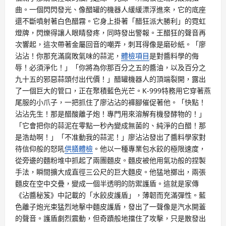
曲。一個閃閃發光、像醋罐的機器人緩緩漂浮進來，它的底座
還不斷噴射著白色醋霧。它身上掛著「醋狂派大勝利」的霓虹
燈牌，閃爍得讓人眼睛發疼，同時發出警報。王醋狂的聲音再
次響起，這次帶著金屬回音的嘲弄，刺耳得像是磨砂紙。「廖
沾沾！你那充滿腐敗氣味的蒜泥，
體檢項目
是對醬料學的侮
辱！必須淨化！」「你將為你那百分之五的醬油，以及百分之
九十五的邪惡蒜頭付出代價！」醋罐機器人的頂端裂開，露出
了一個巨大的管口，正在聚積藍色光芒。K-999特務用它穿著燕
尾服的小爪子，一把抓住了廖沾沾的褲腳催促著他。「快點！
沾沾先生！那是醋酸離子炮！專門用來溶解有機發酵物的！」
「它會把你的蒜泥在零點一秒內變成無菌的、純淨的白醋！那
是浩劫啊！」「不准動我的蒜泥！」廖沾沾發出了醬料學家對
待信仰般的怒吼
供膳體檢
。他以一種專業包水餃的極限速度，
從旁邊的麵粉堆中抓起了兩團麵皮。麵皮被他用氣功般的捏製
手法，瞬間擴大成直徑三公尺的巨大麵皮。他猛地擲出，兩張
麵皮在空中交疊，變成一個半透明的防禦護盾。這就是家傳
《沾醬秘笈》中記載的「水餃皮護盾」，薄韌而充滿彈性。藍
色離子炮光束猛烈地擊中麵皮護盾，發出了一聲像是汽水開蓋
的聲音。護盾劇烈震動，但奇蹟般地擋住了攻擊，只是散發出