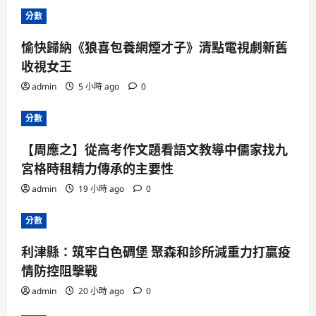
分數
愉快歸納《狼喜包養網煙才子》清點電視劇新舊
收視女王
admin
5 小時 ago
0
分數
【周應之】從高考作文題看語文教導中儒家找九
宮格時租精力傳承的主要性
admin
19 小時 ago
0
分數
利津縣：筑牢白色碉堡 聚森和診所減重力打贏疫
情防控阻擊戰
admin
20 小時 ago
0