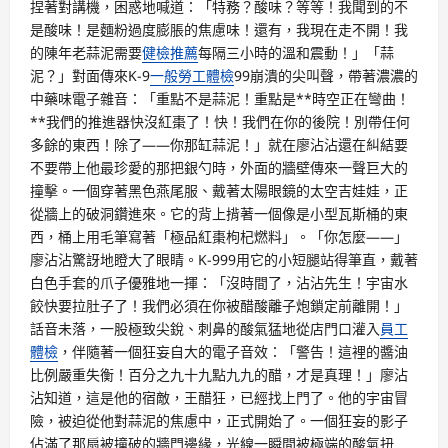
捏著對講機，困惑地喊道：「特務？酸味？等等！我聞到的不
是酸味！是麵粉過度膨脹的焦慮味！還有，我現在走不開！我
的陳年老蒜泥需要
健檢推薦
每隔三小時的溫和震動！」「蒜
泥？」對面傳來K-9
一般勞工體檢
99崩潰的尖叫聲，帶著濃濃的
中藥味電子雜音：「重點不是蒜泥！重點是**時空正在彎曲！
**我們的推進器快沒紅棗了！快！我們在你的後院！別帶任何
多餘的東西！除了——你那缸蒜泥！」就在廖沾沾還在糾結要
不要帶上他最珍愛的那把銀勺時，外面的牆壁傳來一聲巨大的
撞擊。一個穿著黑色燕尾服、戴著太陽眼鏡的太空吉娃娃，正
從牆上的破洞鑽進來。它的背上揹著一個像是小型瓦斯桶的東
西，桶上用毛筆寫著「極品紅棗枸杞燃料」。「你怎麼——」
廖沾沾驚訝地瞪大了眼睛。K-999用它的小短腿站得筆直，戴著
白色手套的爪子優雅地一揮：「沒時間了，沾沾先生！宇宙水
餃快要拉肚子了！我們必須在你被醋酸離子炮鎖定前離開！」
話音未落，一股極致尖銳、刺鼻的酸氣猛地從店門口灌入
員工
體檢
，伴隨著一個狂妄自大的電子音效：「警告！這裡的醬油
比例嚴重失衡！百分之九十九點九九的醋，才是真理！」廖沾
沾知道，這是他的宿敵，王醋狂，已經找上門了。他的宇宙冒
險，被迫從他對蒜泥的焦慮中，正式開始了。一個狂妄的影子
佔滿了那扇被撞破的牆門邊緣，光線一瞬間被極端的酸氣扭