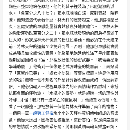
羯座正整齊地站在原地，他們的鞋子裡裝滿了已經潮濕的淚
水。「負百分之八十七？」張水瓶喃喃自語，感到胃部一陣翻
騰，他知道這代表著什麼。林天秤的運勢越差，他那股積壓已
久、無處安放的單戀能量就會越發瘋狂地實體化。上次林天秤
的戀愛運勢跌至百分之二十，張水瓶就發現他的廚房裡長滿了
巨大的、形狀是林天秤側臉的粉紅色蘑菇。他必須在今天結束
前，將林天秤的運勢至少提升到零。否則，他那份單戀就會變
成某種具備攻擊性的實體。他緊張地跑進他堆滿了星座圖表和
過期甜甜圈的地下室，那裡放著他的秘密武器。「我需要星象
學輔助儀！」他衝到一個像是老式彈珠臺的機器前，上面貼滿
了「巨蟹座已哭」、「處女座勿碰」等警告標籤。這是他用廢
棄的唱片機和一個不知名的外星計算器改造而成的「情感調節
器」。他必須輸入一種極具感染力的正面情緒作為燃料，來抵
抗那負面的運勢波。「水瓶座的優勢，就是超脫一切的理性與
冷靜…才怪！我只有一腔熱血的傻氣啊！」他絕望地低吼。他
看了一眼腳邊。那裡放著一個他為林天秤準備了兩年的禮物：
一個用一萬
一般勞工健檢
塊小小的天秤座黃銅齒輪組成的音樂
盒。他從未送出，因為害怕被拒絕。這份害怕，就是純度最高
的單戀情感。張水瓶咬緊牙關，將那個黃銅齒輪音樂盒砸爛，