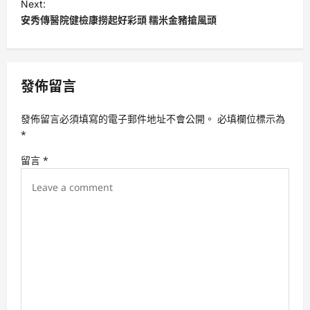
Next:
t
安秀傳醫院健檢康撈起好彩頭 糯米金豬搶風頭
n
a
v
發佈留言
i
發佈留言必須填寫的電子郵件地址不會公開。
必填欄位標示為
g
*
a
留言
*
t
i
o
n