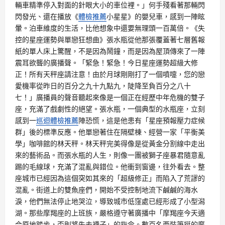
輛車精準停入對面的針眼大小的車位裡。」何手殘看著那輛閃
閃發光、還在播放《
體檢推薦
小星星》的嬰兒車，感到一陣眩
暈。泊車維度的生活，比他想象中還要無理頭一百萬倍。《失
控的星座運勢與單戀狂想曲》張水瓶從他那張覆蓋著七層舊報
紙的單人床上驚醒，不是因為鬧鐘，而是因為屋頂傳來了一陣
震耳欲聾的廣播聲。「緊急！緊急！今日星座運勢超級大修
正！所有天秤座請注意！由於月球剛剛打了一個噴嚏，您的戀
愛機率從昨日的百分之九十九點九，陡降至負百分之八十
七！」廣播員的聲音聽起來像是一個正在經歷中年危機的雙子
座，充滿了戲劇性的絕望。張水瓶，一個典型的水瓶座，立刻
感到一
巡迴體檢推薦
陣恐慌，這是他患有「星座預報壓力症候
群」後的標準反應。他單戀著住在隔壁棟、經營一家「平衡美
學」咖啡館的林天秤。林天秤完美得像是從黃金分割線中走出
來的藝術品。而張水瓶的人生，則像一團被獅子座暴君隨意亂
踢的毛線球，充滿了混亂與錯位。他衝到窗邊，往外看去。整
座城市已經因為這個突如其來的「超級修正」而陷入了荒謬的
混亂。街道上的雙魚座們，開始不受控制地流下鹹鹹的海水
淚，他們無法停止地哭泣，導致城市低窪處已經形成了小型潟
湖。那些摩羯座的上班族，嚴格遵守著廣播中「摩羯座今天適
合原地踏步，否則將失去襪子」的指令。數百名西裝筆挺的摩