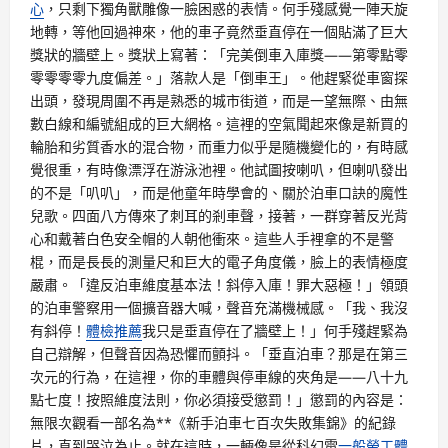
心
，只剩下獨角獸雕像一臉困惑的表情。何手殘感覺一陣天旋
地轉，等他回過神來，他的車子竟然垂直停在一個貼滿了巨大
獎狀的牆壁上。獎狀上寫著：「完美倒車入庫獎——第零點零
零零零零九度偏差。」落款人是「倒車王」。他趕緊從車窗探
出頭，發現周圍不再是熟悉的城市街道，而是一望無際、由無
數白線和編號組成的巨大網格。這裡的空氣聞起來像是新買的
輪胎和劣質香水的混合物，而重力似乎是隨機變化的，有時感
覺很重，有時像漂浮在游泳池裡。他試圖按喇叭，但喇叭發出
的不是「叭叭」，而是他童年時學會的、關於泊車口訣的魔性
兒歌。四面八方傳來了刺耳的剎車聲，接著，一群穿著反光背
心和戴著白色安全帽的人朝他衝來。這些人手裡拿的不是警
棍，而是長長的測量尺和巨大的電子角度儀，臉上的表情極度
嚴肅。「違反泊車維度基本法！斜停入庫！罪大惡極！」領頭
的泊車警察用一個擴音器大喊，聲音充滿機械感。「我、我沒
有斜停！
體檢推薦
我只是垂直停在了牆壁上！」何手殘趕緊為
自己辯解，但聲音因為恐懼而顫抖。「垂直泊車？那是在第三
次元的行為，在這裡，你的車體與停車線的夾角是——八十九
點七度！按照維度法則，你必須接受懲罰！」懲罰的內容是：
無限次觀看一部名為**《新手泊車七百次失敗集錦》的紀錄
片，直到哭泣為止。就在這時，一輛像是從科幻電
一般勞工體