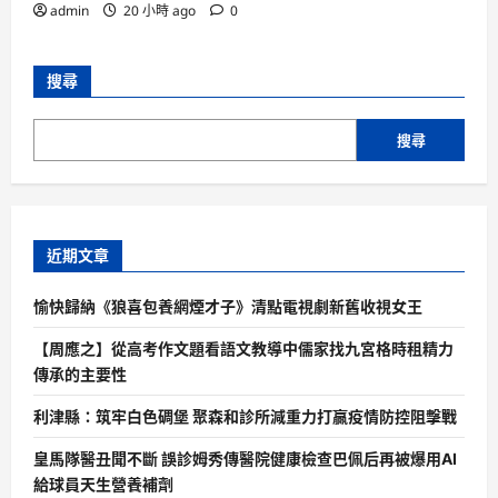
admin
20 小時 ago
0
搜尋
搜尋
近期文章
愉快歸納《狼喜包養網煙才子》清點電視劇新舊收視女王
【周應之】從高考作文題看語文教導中儒家找九宮格時租精力
傳承的主要性
利津縣：筑牢白色碉堡 聚森和診所減重力打贏疫情防控阻擊戰
皇馬隊醫丑聞不斷 誤診姆秀傳醫院健康檢查巴佩后再被爆用AI
給球員天生營養補劑