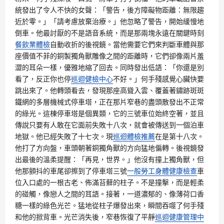
統發出了令人不快的女聲：「警告，後方障礙物距離：無限趨
近於零。」「請考慮放棄治療。」他忽略了警告，開始緩慢地
倒車。他最討厭的不是語音系統，而是那兩塊永遠在關鍵時刻
餐飲業體檢
自動收折的後視鏡。當他需要它們來判斷車體與那
座價值不菲的銅製獨角獸雕像之間的距離時，它們卻像兩片羞
澀的耳朵一樣，優雅地縮了回去。同時發出低語：「你還是別
看了，反正你也停
巡迴健檢中心
不好。」何手殘感覺心臟快要
跳出來了。他轉頭看去，發現那座高聳入雲、覆蓋著鏽跡斑斑
鐵網的多層機械式停車塔，正在那片窄巷的盡頭散發出不正常
的綠光。這棟停車塔是個異類，它的三號車位始終空著，並且
傳說只要有人敢在它面前失敗十八次，就會被傳送到一個泊車
地獄。他已經失敗了十七次。現
巡迴體檢推薦
在是第十八次。
他打了方向盤，車頭朝著銅獨角獸的方向猛地偏轉。後視鏡發
出最後的溫柔提醒：「再見，世界。」他沒有撞上獨角獸，但
他那顫抖的車尾卻擦到了停車塔三號
一般勞工身體健康檢查
車
位入口處的一根古老、佈滿苔蘚的柱子。不是撞擊，而是輕柔
的碰觸，像戀人之間的耳語。接著，一道濃郁的、像薄荷口香
糖一樣的綠色光芒。猛地從柱子爆發出來，瞬間吞噬了何手殘
和他的掀背車。光芒消失後，窄巷恢復了平靜
巡迴健康管理中