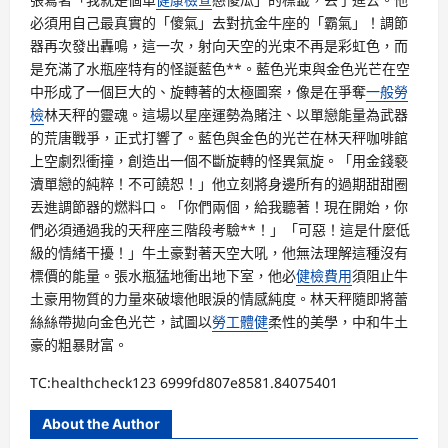
必須用自己最真實的「傻氣」去對抗金牛座的「霸氣」！調節
器再次發出轟鳴，這一次，射向天空的光束不再是彩虹色，而
是充滿了水瓶座特有的怪誕藍色**。藍色光束與金色光芒在空
中形成了一個巨大的、旋轉著的太極圖案，像是在爭奪
一般勞
檢
林天秤的靈魂。這場以星座運勢為賭注、以單戀能量為武器
的荒唐戰爭，正式打響了。藍色與金色的光芒在林天秤咖啡館
上空劇烈衝撞，創造出一個不斷旋轉的怪異氣旋。「用金錢褻
瀆單戀的純粹！不可饒恕！」他立刻將身邊所有的過期甜甜圈
丟進調節器的燃料口。「你們兩個，給我聽著！現在開始，你
們必須通過我的天秤座三階段考驗**！」「可惡！這是什麼低
級的情緒干擾！」牛土豪對著天空大吼，他無法理解這種沒有
標價的能量。張水瓶猛地衝出地下室，他必
健檢費用
須阻止牛
土豪用物質的力量來破壞他眼淚的情感純度。林天秤隨即將蕾
絲絲帶拋向金色光芒，試圖以
勞工體健
柔性的美學，中和牛土
豪的粗暴財富。
TC:healthcheck123 6999fd807e8581.84075401
About the Author