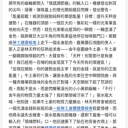
將所有的齒輪都倒入「情感調節器」的輸入口。機器發出刺耳
的尖叫，接著，彈珠臺上的燈光開始瘋狂閃爍，發出警告。
「能量超載！檢測到極致純粹的單戀能量！目標：提升天秤座
運勢！」在機器的頂部，一個巨大的、像彩虹一樣的光束筆直
地射向天空。然而，就在光束衝出屋頂的一瞬間，一輛塗滿了
金色、裝飾著巨大公牛角的悍馬車猛地停在咖啡館門口。駕駛
座
勞工健康檢查
上走下一個全身肌肉、戴著鑽石項圈的男人，
那人正是林天秤的狂熱追求者——金牛座霸總牛土豪。牛土豪
一腳踢開咖啡館的門，大聲宣布：「天秤！別管那什麼負運
勢！我已經用一百噸的純金箔買下了今天所有的壞運氣！」
「從現在開始，你的運勢由我主宰！我的金錢，就是你的正面
能量！」牛土豪的行為，讓張水瓶的光束在空中瞬間扭曲，與
一種夾雜著銅臭味的金色光芒對撞。天空開始下起了荒謬的
雨。雨點不是水，而是閃耀著淚光的小小黃銅齒輪。「不行！
金牛座的物質力量太強了！我的單戀被汙染了！」張水瓶大
喊。他知道，如果牛土豪的物質力量勝出，林天秤將會被困在
一個充滿金錢和俗氣的虛
一般勞工身體健康檢查
假愛情裡，而
他將永遠失去機會。張水瓶看向那機器，還剩下最後一個可以
輸入的「情緒燃料」口。他迅速撕下了貼在他背後衣領上，那
張寫著「我就是個單
健康檢查
戀傻瓜」的標籤，丟了進去。他