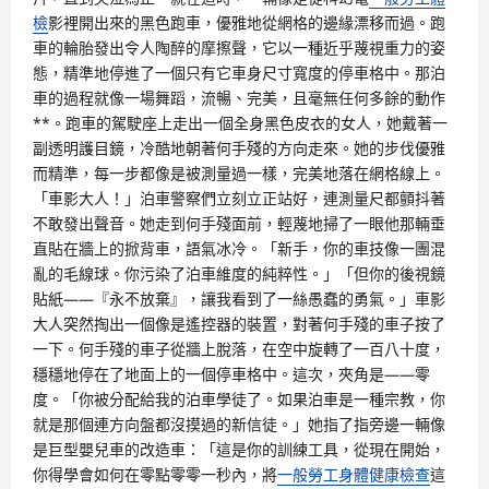
檢
影裡開出來的黑色跑車，優雅地從網格的邊緣漂移而過。跑
車的輪胎發出令人陶醉的摩擦聲，它以一種近乎蔑視重力的姿
態，精準地停進了一個只有它車身尺寸寬度的停車格中。那泊
車的過程就像一場舞蹈，流暢、完美，且毫無任何多餘的動作
**。跑車的駕駛座上走出一個全身黑色皮衣的女人，她戴著一
副透明護目鏡，冷酷地朝著何手殘的方向走來。她的步伐優雅
而精準，每一步都像是被測量過一樣，完美地落在網格線上。
「車影大人！」泊車警察們立刻立正站好，連測量尺都顫抖著
不敢發出聲音。她走到何手殘面前，輕蔑地掃了一眼他那輛垂
直貼在牆上的掀背車，語氣冰冷。「新手，你的車技像一團混
亂的毛線球。你污染了泊車維度的純粹性。」「但你的後視鏡
貼紙——『永不放棄』，讓我看到了一絲愚蠢的勇氣。」車影
大人突然掏出一個像是遙控器的裝置，對著何手殘的車子按了
一下。何手殘的車子從牆上脫落，在空中旋轉了一百八十度，
穩穩地停在了地面上的一個停車格中。這次，夾角是——零
度。「你被分配給我的泊車學徒了。如果泊車是一種宗教，你
就是那個連方向盤都沒摸過的新信徒。」她指了指旁邊一輛像
是巨型嬰兒車的改造車：「這是你的訓練工具，從現在開始，
你得學會如何在零點零零一秒內，將
一般勞工身體健康檢查
這