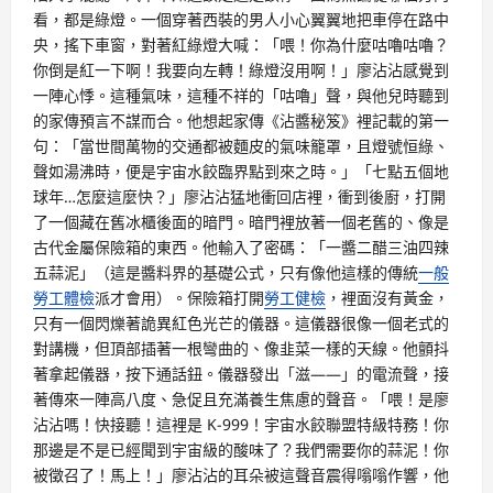
看，都是綠燈。一個穿著西裝的男人小心翼翼地把車停在路中
央，搖下車窗，對著紅綠燈大喊：「喂！你為什麼咕嚕咕嚕？
你倒是紅一下啊！我要向左轉！綠燈沒用啊！」廖沾沾感覺到
一陣心悸。這種氣味，這種不祥的「咕嚕」聲，與他兒時聽到
的家傳預言不謀而合。他想起家傳《沾醬秘笈》裡記載的第一
句：「當世間萬物的交通都被麵皮的氣味籠罩，且燈號恒綠、
聲如湯沸時，便是宇宙水餃臨界點到來之時。」「七點五個地
球年…怎麼這麼快？」廖沾沾猛地衝回店裡，衝到後廚，打開
了一個藏在舊冰櫃後面的暗門。暗門裡放著一個老舊的、像是
古代金屬保險箱的東西。他輸入了密碼：「一醬二醋三油四辣
五蒜泥」（這是醬料界的基礎公式，只有像他這樣的傳統
一般
勞工體檢
派才會用）。保險箱打開
勞工健檢
，裡面沒有黃金，
只有一個閃爍著詭異紅色光芒的儀器。這儀器很像一個老式的
對講機，但頂部插著一根彎曲的、像韭菜一樣的天線。他顫抖
著拿起儀器，按下通話鈕。儀器發出「滋——」的電流聲，接
著傳來一陣高八度、急促且充滿養生焦慮的聲音。「喂！是廖
沾沾嗎！快接聽！這裡是 K-999！宇宙水餃聯盟特級特務！你
那邊是不是已經聞到宇宙級的酸味了？我們需要你的蒜泥！你
被徵召了！馬上！」廖沾沾的耳朵被這聲音震得嗡嗡作響，他