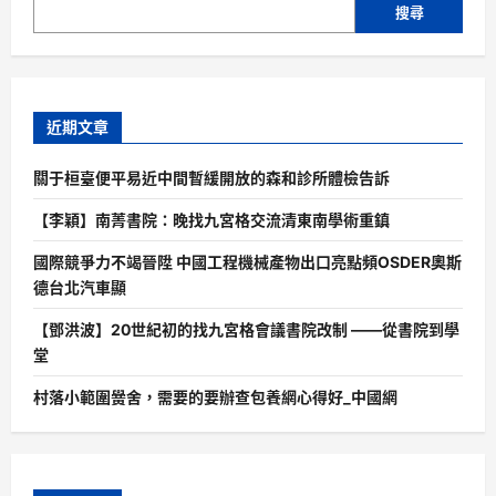
搜尋
近期文章
關于桓臺便平易近中間暫緩開放的森和診所體檢告訴
【李穎】南菁書院：晚找九宮格交流清東南學術重鎮
國際競爭力不竭晉陞 中國工程機械產物出口亮點頻OSDER奧斯
德台北汽車顯
【鄧洪波】20世紀初的找九宮格會議書院改制 ——從書院到學
堂
村落小範圍黌舍，需要的要辦查包養網心得好_中國網