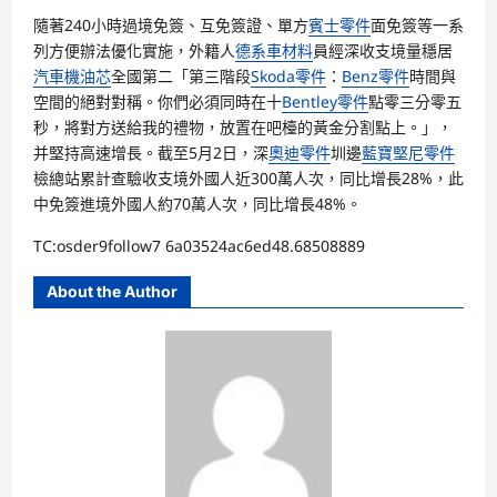
隨著240小時過境免簽、互免簽證、單方
賓士零件
面免簽等一系
列方便辦法優化實施，外籍人
德系車材料
員經深收支境量穩居
汽車機油芯
全國第二「第三階段
Skoda零件
：
Benz零件
時間與
空間的絕對對稱。你們必須同時在十
Bentley零件
點零三分零五
秒，將對方送給我的禮物，放置在吧檯的黃金分割點上。」，
并堅持高速增長。截至5月2日，深
奧迪零件
圳邊
藍寶堅尼零件
檢總站累計查驗收支境外國人近300萬人次，同比增長28%，此
中免簽進境外國人約70萬人次，同比增長48%。
TC:osder9follow7 6a03524ac6ed48.68508889
About the Author