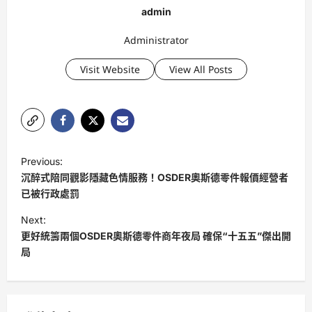
admin
Administrator
Visit Website
View All Posts
P
Previous:
o
沉醉式陪同觀影隱藏色情服務！OSDER奧斯德零件報價經營者
s
已被行政處罰
t
Next:
更好統籌兩個OSDER奧斯德零件商年夜局 確保“十五五”傑出開
n
局
a
v
i