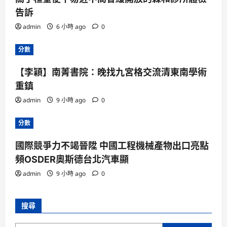
告訴
admin
6 小時 ago
0
分數
【李穎】南菁書院：晚找九宮格交流清東南學術
重鎮
admin
9 小時 ago
0
分數
國際競爭力不竭晉陞 中國工程機械產物出口亮點
頻OSDER奧斯德台北汽車顯
admin
9 小時 ago
0
搜尋