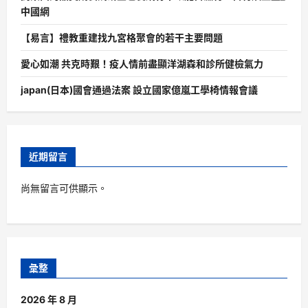
中國網
【易言】禮教重建找九宮格聚會的若干主要問題
愛心如潮 共克時艱！疫人情前盡顯洋湖森和診所健檢氣力
japan(日本)國會通過法案 設立國家億嵐工學椅情報會議
近期留言
尚無留言可供顯示。
彙整
2026 年 8 月