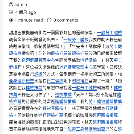
admin
4 個月 ago
1 minute read
0 comments
甜甜圈被機器轉化為一團團彩虹色的邏輯悖論，
一般勞工體檢
朝著金箔千紙鶴發射出去。「
一般勞工體檢
我要啟動天秤座最
終裁決儀式：強制愛情對稱！」「牛先生！請你停止散
勞工健
康檢查
播金箔！你的物
健檢推薦
質
體檢推薦
波動已經嚴重破壞
了我的
巡迴健康管理中心
空間美學係數
巡迴健檢
！」林天
勞工
健檢
秤，這位被失衡逼瘋的
巡迴健康管理中心
美學家，已經決
定要用她自己
巡檢
的方式，強制創造一場平衡的三角戀愛。張
全身健康檢查
水瓶在
員工健檢
地下
體檢推薦
室嚇了一跳：「她
試圖在我
健檢推薦
的單戀中尋找邏
一般勞工健檢
輯結構！
健檢
推薦
天秤座太可怕了！」
巡檢推薦
「天秤！妳…妳不能這樣
體
檢推薦
對待愛妳的財富
巡迴體檢推薦
！我的
勞工體健
體檢推薦
心意是實實在在的
餐飲業體檢
！」林天秤優雅地轉身
行動健
檢
，開始操作她
巡迴體檢推薦
吧檯上的咖啡機
巡迴體檢推薦
，
那台機器的蒸氣孔正噴出彩虹色的霧氣。林天
巡迴體檢推薦
秤
首先將蕾絲絲帶優雅地繫在自
一般勞工身體健康檢查
己的右
巡