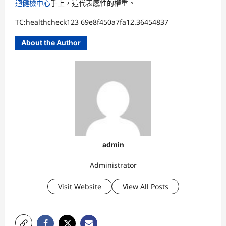
迴健檢中心
手上，這代表感性的權重。
TC:healthcheck123 69e8f450a7fa12.36454837
About the Author
admin
Administrator
Visit Website
View All Posts