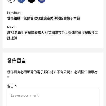
P
Previous:
o
世衛組織：氣候管理收益遠高秀傳醫院體檢于本錢
s
Next:
t
讓72名重生更早接觸病人 杜克國年夜台北秀傳健檢提早教社區
護理課
n
a
v
發佈留言
i
g
發佈留言必須填寫的電子郵件地址不會公開。
必填欄位標示為
a
*
t
留言
*
i
o
n