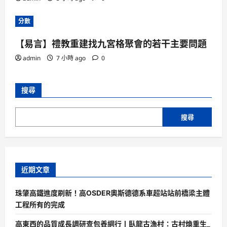
分數
【易言】禮教重建找九宮格聚會的若干主要問題
admin
7 小時 ago
0
搜尋
搜尋
近期文章
珠肇高鐵進度刷新！高OSDER奧斯德德系車超站站前橋梁主體
工程所有的完成
高東西的品質成長調研查包養網行丨臥龍古漁村：古村煥重生_