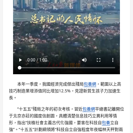
本年一季度，我國經濟完成傑出殘局
包養網
，範圍以上高
技巧制造業增添值同比增加12.5%，見證新質生孩子力加速生
長。
“十五五”殘局之年的初次考核，習近
包養網
平總書記離開位
于北京亦莊的國度信創園，具體清楚信息技巧立異利用等情
形，指出“扶植社會主義古代化強國，要害在科技自
包養
立自
強”。“十五五”計劃綱領將“科技自立自強程度年夜幅林天秤對兩