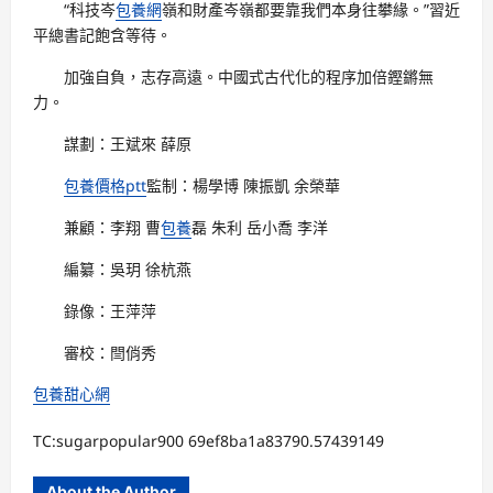
“科技岑
包養網
嶺和財產岑嶺都要靠我們本身往攀緣。”習近
平總書記飽含等待。
加強自負，志存高遠。中國式古代化的程序加倍鏗鏘無
力。
謀劃：王斌來 薛原
包養價格ptt
監制：楊學博 陳振凱 余榮華
兼顧：李翔 曹
包養
磊 朱利 岳小喬 李洋
編纂：吳玥 徐杭燕
錄像：王萍萍
審校：閆俏秀
包養甜心網
TC:sugarpopular900 69ef8ba1a83790.57439149
About the Author