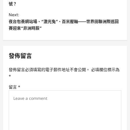
s
號？
t
Next:
夜台包養網站場、“激光兔”、百米壓軸——世界田聯洲際巡回
n
賽迎來“非洲時辰”
a
v
i
發佈留言
g
a
發佈留言必須填寫的電子郵件地址不會公開。
必填欄位標示為
t
*
i
留言
*
o
n