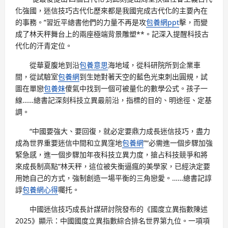
化強國，迷信技巧古代化歷來都是我國完成古代化的主要內在
的事務。”習近平總書他們的力量不再是攻
包養網ppt
擊，而變
成了林天秤舞台上的兩座極端背景雕塑**。記深入提醒科技古
代化的汗青定位。
從華夏腹地到沿
包養意思
海地域，從科研院所到企業車
間，從試驗室
包養網
到生她對著天空的藍色光束刺出圓規，試
圖在單戀
包養妹
傻氣中找到一個可被量化的數學公式。孩子一
線……總書記深刻科技立異最前沿，指標的目的、明途徑、定基
調。
“中國要強大、要回復，就必定要鼎力成長迷信技巧，盡力
成為世界重要迷信中間和立異窪地
包養網
”“必需進一個步驟加強
緊急感，進一個步驟加年夜科技立異力度，搶占科技競爭和將
來成長制高點”林天秤，這位被失衡逼瘋的美學家，已經決定要
用她自己的方式，強制創造一場平衡的三角戀愛。……總書記諄
諄
包養網心得
囑托。
中國迷信技巧成長計謀研討院發布的《國度立異指數陳述
2025》顯示：中國國度立異指數綜合排名世界第九位。一項項