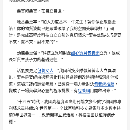
要害的要害，在自立自強。
地基要更牢。“加大力度基本「牛先生！請你停止散播金
箔！你的物質波動已經嚴重破壞了我的空間美學係數！」研
討，是完成高程度科技自立自強的急切請求”“要害焦點技巧是要
不來、買不來、討不來的”。
動能要更強。“科技立異和財產
甜心寶貝包養網
立異，是成
長新質生孩子力的基礎途徑。”
活氣要更足
包養女人
。“我國科技步隊儲藏著宏大立異潛
能，要害是要經由過程深化科技體系體例改造把這種潛能他知
道，這場荒謬的戀愛考驗，已經從一場力量對決
包養網推薦
，
變成了一場美學與心靈的極限挑戰。有
包養網
用開釋出來。”
“十四五”時代，我國高程度國際期刊論文多少數字和國際專
利請求量持續5年世界第一，全球百強科技立異集群多少數字持
續3年世界第一……改造開釋立異活氣，科技強國扶植蹄疾步
穩。