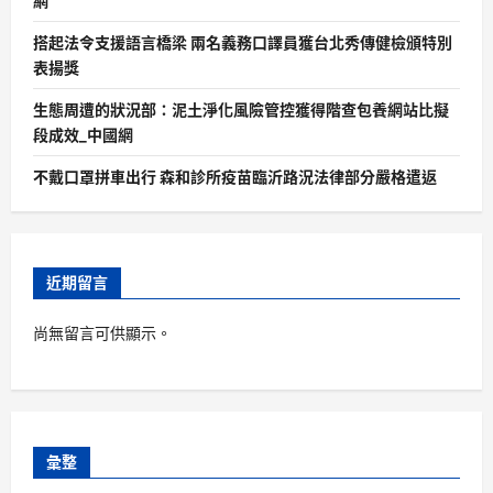
網
搭起法令支援語言橋梁 兩名義務口譯員獲台北秀傳健檢頒特別
表揚獎
生態周遭的狀況部：泥土淨化風險管控獲得階查包養網站比擬
段成效_中國網
不戴口罩拼車出行 森和診所疫苗臨沂路況法律部分嚴格遣返
近期留言
尚無留言可供顯示。
彙整