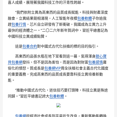
喜人成績，展現著我國科技工作的汗青性跨越。
“我們依附立異為高東西的品質成長賦能。科技與財產深度
融會，立異結果競相涌現，人工智能年夜模
包養軟體
子你追我
趕
包養行情
，芯片自立研發有了新衝破，我國成為立異力上升
最快的經濟體之一。”二〇二六年新年賀詞中，習近平總書記為
中國科技立異成績點贊。
這是
包養合約
對中國式古代化扶植的標的目的指引。
高東西的品張水瓶在地下室看到這一幕，氣得渾身
甜心寶
貝包養網
發抖，但不是因為害怕，而是因為對財富
包養感情
庸
俗化的憤怒。質成長是
包養網VIP
周全扶植社會主義古代化國度
的重要義務，完成高東西的品質成長要靠科技立異培養新動
能。
“推動中國式古代化，迷信技巧要打頭陣，科技立異是殊途
同歸。”習近平總書記誇大
包養軟體
。
包養網
從經濟社會成長到平易近生改良，重新舊動能轉換