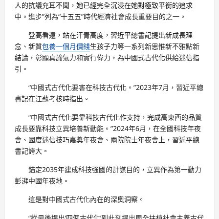
人的抗議充耳不聞，她已經完全沉浸在她對極致平衡的追求
中。進步”列為“十五五”時代經濟社會成長重要目的之一。
登高看遠，站在汗青高度，習近平總書記提出新成長理
念、新質
包養一個月價錢
生孩子力等一系列新思惟新不雅點新
結論，彰顯真諦氣力和實行偉力，為中國式古代化供給迷信指
引。
“中國式古代化要害在科技古代化。”2023年7月，習近平總
書記在江蘇考核時指出。
“中國式古代化要靠科技古代化作支持，完成高東西的品質
成長要靠科技立異培養新動能。”2024年6月，在全國科技年夜
會、國度迷信技巧嘉獎年夜會、兩院院士年夜會上，習近平總
書記誇大。
錨定2035年建成科技強國的計謀目的，立異作為第一動力
彭湃中國年夜地。
這是對中國式古代化內在的深奧洞察。
“從最後提出‘四個古代化’到此刻提出周全扶植社會主義古代