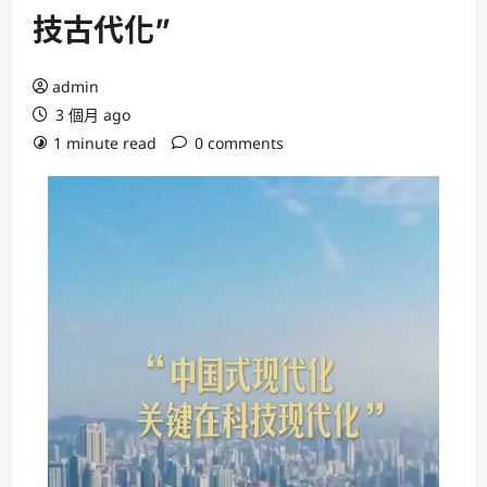
技古代化”
admin
3 個月 ago
1 minute read
0 comments