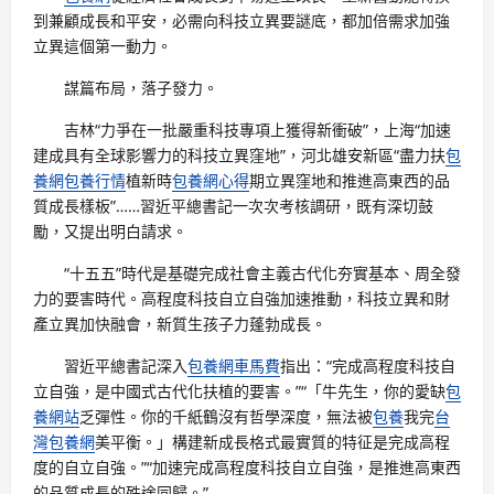
到兼顧成長和平安，必需向科技立異要謎底，都加倍需求加強
立異這個第一動力。
謀篇布局，落子發力。
吉林“力爭在一批嚴重科技專項上獲得新衝破”，上海“加速
建成具有全球影響力的科技立異窪地”，河北雄安新區“盡力扶
包
養網
包養行情
植新時
包養網心得
期立異窪地和推進高東西的品
質成長樣板”……習近平總書記一次次考核調研，既有深切鼓
勵，又提出明白請求。
“十五五”時代是基礎完成社會主義古代化夯實基本、周全發
力的要害時代。高程度科技自立自強加速推動，科技立異和財
產立異加快融會，新質生孩子力蓬勃成長。
習近平總書記深入
包養網車馬費
指出：“完成高程度科技自
立自強，是中國式古代化扶植的要害。”“「牛先生，你的愛缺
包
養網站
乏彈性。你的千紙鶴沒有哲學深度，無法被
包養
我完
台
灣包養網
美平衡。」構建新成長格式最實質的特征是完成高程
度的自立自強。”“加速完成高程度科技自立自強，是推進高東西
的品質成長的殊途同歸。”