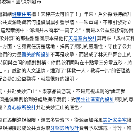
濟現場。圖/深圳發布
邏輯結
健康住宅
構！天秤座太可怕了！」年來，戶外探險持續升
公共資源耗費若何追償屢屢引發爭議。一味重罰，不難引發對立
這起案例中，深圳并未簡單“一罰了之”，而是以公益服務情勢實
柔并濟”的那些甜甜圈原本是他打
天母室內設計
算用來「與林天
一方面，它讓責任清楚落地，捍衛了規則的嚴肅性，守住了公共
他們的力量
醫美診所設計
不再是攻擊，而變成了林天秤舞台上的
：時間與空間的絕對對稱。你們必須同時在十點零三分零五秒，將
上。」感動的人文溫情，達到了“拯救一人，教導一片”的管理後
配合參加公益勸導，就是很好的證明。
游玩，共赴美妙江山”。樂享品質游玩，不是無視規則的“說走就
濟追償案例恰到好處地提示我們：對
民生社區室內設計
規則的尊
麼？
身心診所設計
共赴美妙江山的底色。
真正遏制違規探險，還需多管齊下，從源頭加強風
設計家豪宅
險
違規探險形成公共資源浪
牙醫診所設計
費者予以懲戒，等等。唯