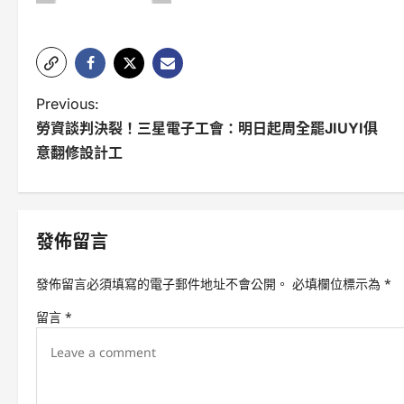
P
Previous:
勞資談判決裂！三星電子工會：明日起周全罷JIUYI俱
o
意翻修設計工
s
t
n
發佈留言
a
發佈留言必須填寫的電子郵件地址不會公開。
必填欄位標示為
*
v
留言
*
i
g
a