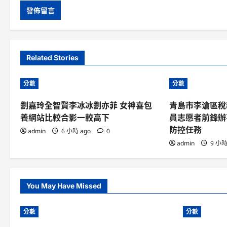
Related Stories
分數
分數
劉嘉玲全智賢李冰冰劉亦菲 女神喜包
青島市李滄區稅
養網站比較合影一較高下
員志愿者前鋒辦
防控任務
admin
6 小時 ago
0
admin
9 小時
You May Have Missed
分數
分數