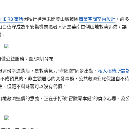
s
THE R3 寓所
因私行進進未開發山域被困
商業空間室內設計
，經
山口值守成為平安勸導志愿者。這是華南首例山地救濟追償，讓
議。
口做公益服務。圖/深圳發布
但這份幸運背后，是救濟氣力“海陸空”同步出動、
私人招待所設
對不成預見的、非主觀居心的突發事務，公共救濟兜底保證自不
底，但絕不料味著可以沒有代價。
地救濟追償的意義，正在于打破“冒險零本錢”的僥幸心思，為