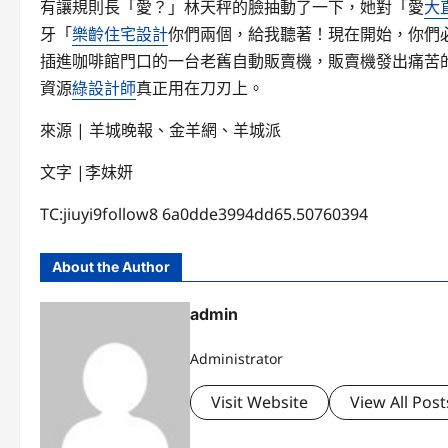
有讓規則長「愛？」林天秤的臉抽動了一下，她對「愛
大
牙「
樂齡住宅設計
你們兩個，給我聽著！現在開始，你們
插進咖啡館門口的一台老舊自動販賣機，販賣機發出痛苦
資源
綠設計師
真正用在刀刃上。
來源 | 羊城晚報、金羊網、羊城派
文字 |李妹妍
TC:jiuyi9follow8 6a0dde3994dd65.50760394
About the Author
admin
Administrator
Visit Website
View All Post