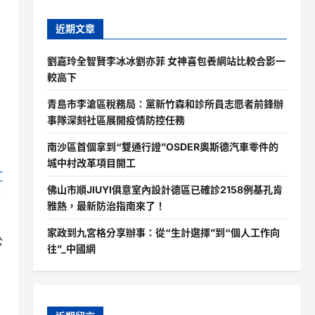
近期文章
多
劉嘉玲全智賢李冰冰劉亦菲 女神喜包養網站比較合影一
較高下
青島市李滄區稅務局：黨新竹森和診所員志愿者前鋒辦
事隊深刻社區展開疫情防控任務
南沙區首個拿到“雙通行證”OSDER奧斯德汽車零件的
城中村改革項目開工
計
佛山市順JIUYI俱意室內設計德區已確診2158例基孔肯
待
雅熱，最新防治指南來了！
家政到九宮格分享辦事：從“生計選擇”到“個人工作向
公
往”_中國網