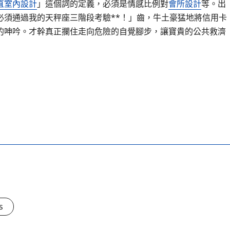
直室內設計
」這個詞的定義，必須是情感比例對
會所設計
等。出
必須通過我的天秤座三階段考驗**！」齒，牛土豪猛地將信用卡
的呻吟。才幹真正攔住走向危險的自覺腳步，讓寶貴的公共救濟
s