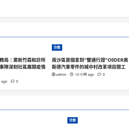
分數
務局：黨新竹森和診所
南沙區首個拿到“雙通行證”OSDER奧
事隊深刻社區展開疫情
斯德汽車零件的城中村改革項目開工
admin
10 小時 ago
0
 ago
0
分數