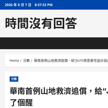
Skip
2026 年 8 月 7 日
8:37:33 PM
to
content
時間沒有回答
Home
分數
華南首例山地救濟追償，給“JIUYI俱意豪宅設計
分數
華南首例山地救濟追償，給“J
了個醒