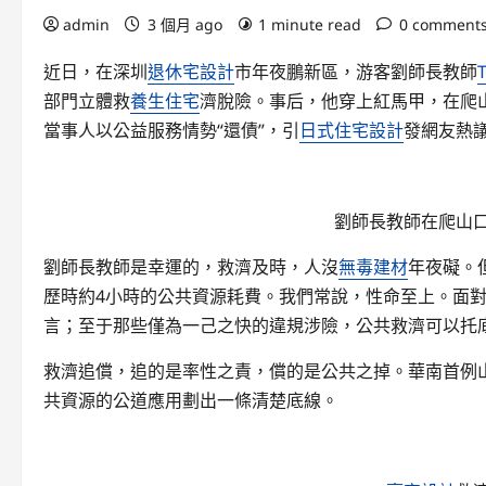
admin
3 個月 ago
1 minute read
0 comment
近日，在深圳
退休宅設計
市年夜鵬新區，游客劉師長教師
部門立體救
養生住宅
濟脫險。事后，他穿上紅馬甲，在爬
當事人以公益服務情勢“還債”，引
日式住宅設計
發網友熱
劉師長教師在爬山
劉師長教師是幸運的，救濟及時，人沒
無毒建材
年夜礙。
歷時約4小時的公共資源耗費。我們常說，性命至上。面
言；至于那些僅為一己之快的違規涉險，公共救濟可以托
救濟追償，追的是率性之責，償的是公共之掉。華南首例山
共資源的公道應用劃出一條清楚底線。