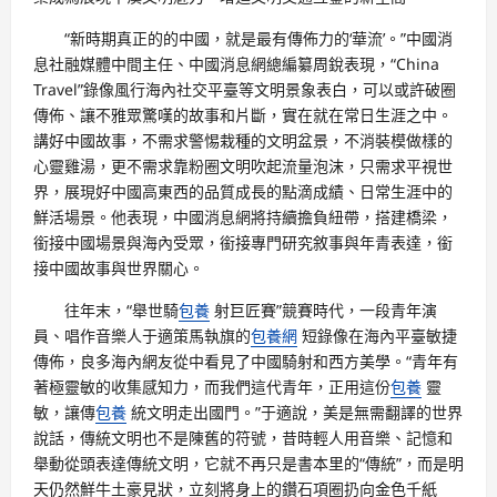
“新時期真正的的中國，就是最有傳佈力的‘華流’。”中國消
息社融媒體中間主任、中國消息網總編纂周銳表現，“China
Travel”錄像風行海內社交平臺等文明景象表白，可以或許破圈
傳佈、讓不雅眾驚嘆的故事和片斷，實在就在常日生涯之中。
講好中國故事，不需求警惕栽種的文明盆景，不消裝模做樣的
心靈雞湯，更不需求靠粉圈文明吹起流量泡沫，只需求平視世
界，展現好中國高東西的品質成長的點滴成績、日常生涯中的
鮮活場景。他表現，中國消息網將持續擔負紐帶，搭建橋梁，
銜接中國場景與海內受眾，銜接專門研究敘事與年青表達，銜
接中國故事與世界關心。
往年末，“舉世騎
包養
射巨匠賽”競賽時代，一段青年演
員、唱作音樂人于適策馬執旗的
包養網
短錄像在海內平臺敏捷
傳佈，良多海內網友從中看見了中國騎射和西方美學。“青年有
著極靈敏的收集感知力，而我們這代青年，正用這份
包養
靈
敏，讓傳
包養
統文明走出國門。”于適說，美是無需翻譯的世界
說話，傳統文明也不是陳舊的符號，昔時輕人用音樂、記憶和
舉動從頭表達傳統文明，它就不再只是書本里的“傳統”，而是明
天仍然鮮牛土豪見狀，立刻將身上的鑽石項圈扔向金色千紙