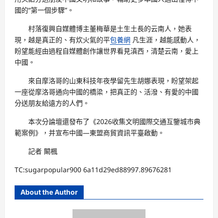
國的“第一個步驟”。
村落復興自媒體博主董梅華是土生土長的云南人，她表
現，越是真正的、有炊火氣的平
包養網
凡生涯，越能感動人，
盼望能經由過程自媒體創作讓世界看見滇西，清楚云南，愛上
中國。
來自摩洛哥的山東科技年夜學留先生胡娜表現，盼望架起
一座從摩洛哥通向中國的橋梁，把真正的、活潑、有愛的中國
分送朋友給遠方的人們。
本次分論壇還發布了《2026收集文明國際交通互鑒城市典
範案例》，并宣布中國—東盟商貿資訊平臺啟動。
記者 闞楓
TC:sugarpopular900 6a11d29ed88997.89676281
About the Author