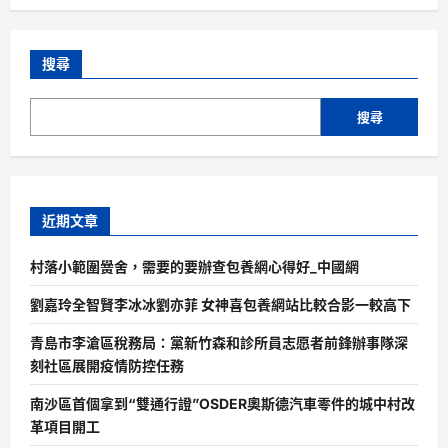
搜尋
搜尋
近期文章
村落小範圍黌舍，需要的要辦查包養網心得好_中國網
劉嘉玲全智賢李冰冰劉亦菲 女神喜包養網站比較合影一較高下
青島市李滄區稅務局：黨新竹森和診所員志愿者前鋒辦事隊深
刻社區展開疫情防控任務
南沙區首個拿到“雙通行證”OSDER奧斯德汽車零件的城中村改
革項目開工