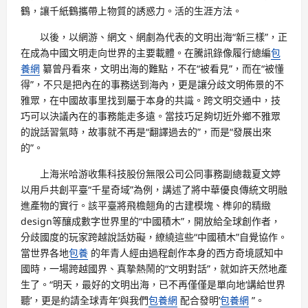
鶴，讓千紙鶴攜帶上物質的誘惑力。活的生涯方法。
以後，以網游、網文、網劇為代表的文明出海“新三樣”，正
在成為中國文明走向世界的主要載體。在騰訊錄像履行總編
包
養網
纂曾丹看來，文明出海的難點，不在“被看見”，而在“被懂
得”，不只是把內在的事務送到海內，更是讓分歧文明佈景的不
雅眾，在中國故事里找到屬于本身的共識。跨文明交通中，技
巧可以決議內在的事務能走多遠。當技巧足夠切近外鄉不雅眾
的說話習氣時，故事就不再是“翻譯過去的”，而是“發展出來
的”。
上海米哈游收集科技股份無限公司公同事務副總裁夏文婷
以用戶共創平臺“千星奇域”為例，講述了將中華優良傳統文明融
進產物的實行。該平臺將飛檐翹角的古建模塊、榫卯的精緻
design等釀成數字世界里的“中國積木”，開放給全球創作者，
分歧國度的玩家跨越說話妨礙，繚繞這些“中國積木”自覺協作。
當世界各地
包養
的年青人經由過程創作本身的西方奇境感知中
國時，一場跨越國界、真摯熱鬧的“文明對話”，就如許天然地產
生了。“明天，最好的文明出海，已不再僅僅是單向地‘講給世界
聽’，更是約請全球青年‘與我們
包養網
配合發明’
包養網
”。