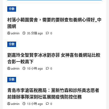
分數
村落小範圍黌舍，需要的要辦查包養網心得好_中
國網
admin
35 分鐘 ago
0
分數
劉嘉玲全智賢李冰冰劉亦菲 女神喜包養網站比較
合影一較高下
admin
10 小時 ago
0
分數
青島市李滄區稅務局：黨新竹森和診所員志愿者
前鋒辦事隊深刻社區展開疫情防控任務
admin
13 小時 ago
0