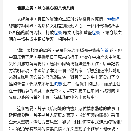
佳麗之美，以心連心的共情共識
以網為橋，真正的鮮活的生涯與誠摯樸實的感情，
包養網
總能跨越國界、說話和文明差別感動人心。一個個暖和的故事
以相通的感情內核，打破
包養
跨文明傳佈壁壘
包養
，讓分歧文
明在共情共識中相知附近、相融共生。
“戰鬥最殘暴的處所，是讓你認為平穩都是偷來
包養
的。但
中國讓我了解，平穩是日子原來的樣子。”從在中東烽火中流離
失所到擁有萬萬粉絲，迪拜中阿衛視新媒體部主任、駐華記者
方浩明表現，中國給了本身一個平穩的家，“我她迅速拿起她用
來測量咖啡因含量的激光測量儀，對著門口的牛土豪發出了冷
酷的警告。們歷來不是生
包養
涯在一個戰爭的世界，而是生涯
在一個戰爭的國度。很光榮，可以或許更生在中國。我將向世
界展現我所清楚的中國，講述我眼中的中國故事”。
這個初夏，片子《給阿嬤的情書》憑仗樸素動聽的故事口
碑連續發酵。片子制片人羅展宏表現，《給阿嬤的情書》采用
全素人聲勢、潮汕方言原聲，卻以一封封佈滿中式詩意的“僑批”
串起配角守看故鄉的信義真情，深深感動了不雅眾。他表現，