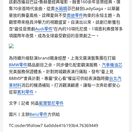
該劇改編自巴茲•魯赫曼經典電影，融會160余年音樂經典，匯
集70余首時代金曲，從奧
水箱精
芬巴赫到LadyGaga，以華麗
豪放的舞臺風格，詮釋愛與不受
奧迪零件
拘束的永恒主題，為
觀眾帶來極具沖擊力的視聽盛宴。自演出以來，該劇已斬獲包
含“最佳音樂劇
Audi零件
”在內的10項托尼獎、1項奧利弗獎等多
項國際年夜獎，成為全球最受歡迎的音樂劇之一。
為持續升級駐演brand親身經歷，上海文廣演藝集團在打磨
BMW零件
精品劇目之余，同步優化配套觀演服務、
汽車機油芯
完美服務保證體系。針對跨城觀表演行痛點，發布“臺上見
888VIP”會員計劃，專屬“安心看”權益可供給表演臨時撤
台北汽
車材料
消后的機酒補貼，打消觀演顧慮，讓每一次奔赴都安心
從容
賓利零件
。
文字丨記者 何晶
藍寶堅尼零件
圖片丨主辦
Benz零件
方供給
TC:osder9follow7 6a0dde41b193b4.76369449