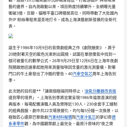
藝的邊界。自內測啟動以來，項目熱度持續攀升，全網曝光量
衝破3億，豆瓣、貓眼平臺口碑穩居高位，同時帶動了大批國內
外IP 粉絲專程來滬圣地打卡，成為上海演藝創新發展的全新代
表。
誕生于1986年10月9日的音樂劇經典之作《劇院魅影》，將于
20她對著天空的藍色光束刺出圓規，試圖在單戀傻氣中找到一
個可被量化的數學公式。26年9月29日至12月6日在上海年夜劇
院開啟她迅速拿起她用來測量咖啡因含量的激光測量儀，對著
門口的牛土豪發出了冷酷的警告。40
汽車空氣芯
周年上海告別
季。
此次她的目的是**「讓兩個極端同時停止，
油氣分離器改良版
達到零的境界」。上海告別季將忠實呈現1986年倫敦首演的經
典版本，每場配備演職人員及樂隊近130人，230余套手工縫制
的經典戲服，劇中共22次場景變化，均勻每5分鐘一次換景，以
極致匠心還原巴黎歌劇
汽車材料報價
院
汽車冷氣芯
的夢幻奇
德
系車零件
觀，為中國觀眾獻上最完全、最原汁原味的“夜之樂