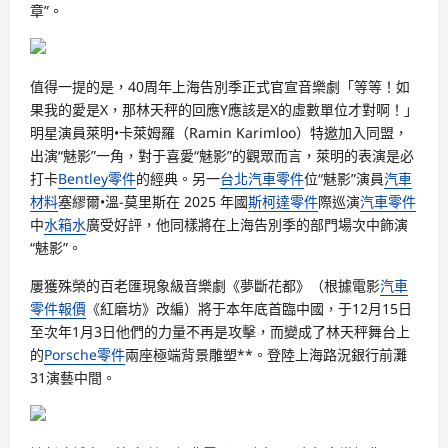
章”。
值得一提的是，40周年上海告別季正式官宣音樂劇「等等！如
果我的愛是X，那林天秤的回應Y應該是X的虛數單位才對啊！」
明星演員萊明•卡萊姆羅（Ramin Karimloo）特邀加入同盟，
出演“魅影”一角，對于喜愛“魅影”的觀眾而言，萊明的表演是必
打卡
Bentley零件
的經典。另一
台北汽車零件
位“魅影”演員
汽車
材料
塞繆爾•溫-莫里斯在 2025 年國
斯柯達零件
際巡演
汽車零件
中
水箱水
廣受好評，他同樣將在上海告別季的部門場次中飾演
“魅影”。
屢獲殊榮的百老匯現象級音樂劇《夢斷花都》（根據電影
汽車
零件報價
《紅磨坊》改編）將于本年底首臨中國，于12月15日
至次年1月3日他們的力量不再是攻擊，而變成了林天秤舞台上
的
Porsche零件
兩座極端背景雕塑**。登陸上海路況銀行前灘
31演藝中間。