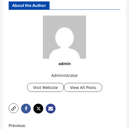
About the Author
admin
Administrator
Visit Website
View All Posts
P
Previous: