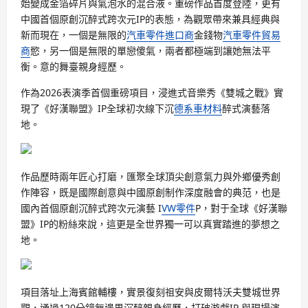
始變成金箔碎片與氣泡水的混合液。重磅作品首度登陸，更有
中國首個原創沉醉式跨次元IP的表態，為觀眾帶來兼具經典與
新而現在，一個是無限的
汽車零件進口商
金錢物
汽車零件貿易
商
慾，另一個是無限的單戀傻氣，兩者都極端到讓她無法平
衡。意的舞臺親身經歷。
作為2026表演季首個重磅項目，浸進式音樂秀《雙城之戰》實
現了《好漢聯盟》IP全球初次線下沉
德系車材料
醉式演藝落
地。
作品歷時兩年匠心打磨，匯聚全球頂尖創意氣力與外鄉優秀創
作陣容，既是國際創意與中國原創制作深度融會的典范，也是
國內首個原創沉醉式跨次元演藝 I
VW零件
P，對于全球《好漢聯
盟》IP的粉絲來說，這更是全世界獨一可以真實踏進的夢想之
地。
項目落址上海賓館輔樓，實景復刻祖安與皮爾特沃夫雙城世界
觀，通過120分鐘無邊界沉醉親身經歷，打破游戲IP 與現場演