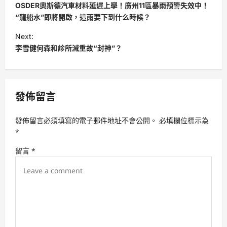
o
OSDER奧斯德汽車材料延遲上學！廣州11區暴雨預警失效中！
s
“龍船水”即將開啟，這雨要下到什么時候？
t
Next:
李雪健何森和診所減重故“封神”？
n
a
v
發佈留言
i
g
發佈留言必須填寫的電子郵件地址不會公開。
必填欄位標示為
a
*
t
留言
*
i
o
n