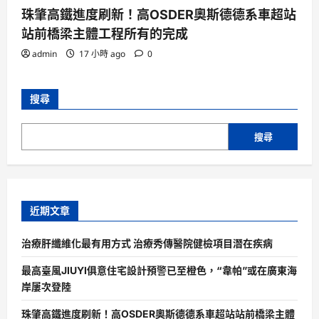
珠肇高鐵進度刷新！高OSDER奧斯德德系車超站
站前橋梁主體工程所有的完成
admin
17 小時 ago
0
搜尋
搜尋
近期文章
治療肝纖維化最有用方式 治療秀傳醫院健檢項目潛在疾病
最高臺風JIUYI俱意住宅設計預警已至橙色，“韋帕”或在廣東海
岸屢次登陸
珠肇高鐵進度刷新！高OSDER奧斯德德系車超站站前橋梁主體