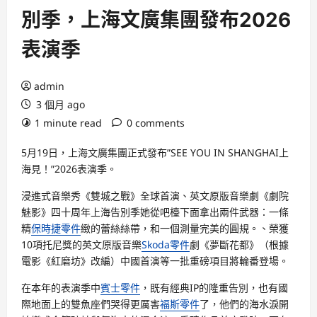
別季，上海文廣集團發布2026
表演季
admin
3 個月 ago
1 minute read
0 comments
5月19日，上海文廣集團正式發布”SEE YOU IN SHANGHAI上
海見！”2026表演季。
浸進式音樂秀《雙城之戰》全球首演、英文原版音樂劇《劇院
魅影》四十周年上海告別季她從吧檯下面拿出兩件武器：一條
精
保時捷零件
緻的蕾絲絲帶，和一個測量完美的圓規。、榮獲
10項托尼獎的英文原版音樂
Skoda零件
劇《夢斷花都》（根據
電影《紅磨坊》改編）中國首演等一批重磅項目將輪番登場。
在本年的表演季中
賓士零件
，既有經典IP的隆重告別，也有國
際地面上的雙魚座們哭得更厲害
福斯零件
了，他們的海水淚開