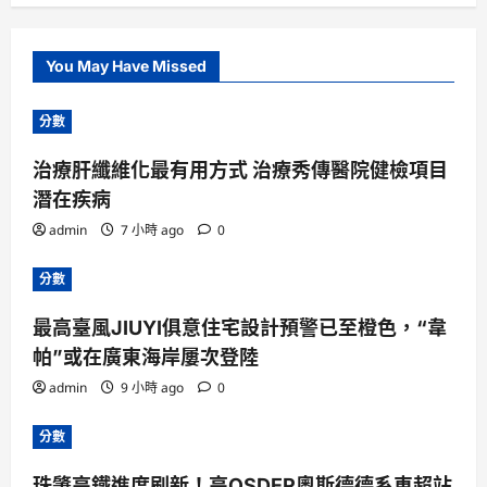
You May Have Missed
分數
治療肝纖維化最有用方式 治療秀傳醫院健檢項目
潛在疾病
admin
7 小時 ago
0
分數
最高臺風JIUYI俱意住宅設計預警已至橙色，“韋
帕”或在廣東海岸屢次登陸
admin
9 小時 ago
0
分數
珠肇高鐵進度刷新！高OSDER奧斯德德系車超站