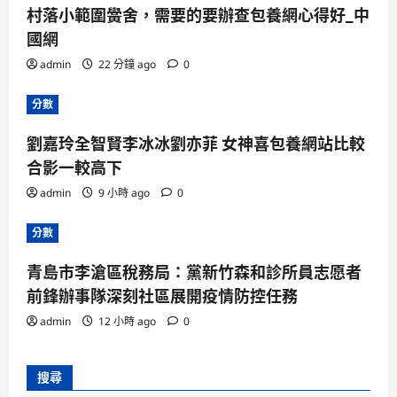
村落小範圍黌舍，需要的要辦查包養網心得好_中
國網
admin
22 分鐘 ago
0
分數
劉嘉玲全智賢李冰冰劉亦菲 女神喜包養網站比較
合影一較高下
admin
9 小時 ago
0
分數
青島市李滄區稅務局：黨新竹森和診所員志愿者
前鋒辦事隊深刻社區展開疫情防控任務
admin
12 小時 ago
0
搜尋