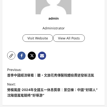
admin
Administrator
Visit Website
View All Posts
P
Previous:
o
首季中國經濟察看｜聽，文旅花秀傳醫院體檢費迸發新活氣
s
Next:
t
勞模風度·2024年全國五一休息獎章｜景亞棟：中國“好鄰人”
沈陽億嵐電競椅“好導游”
n
a