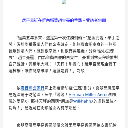
居平易近在群內稱贊趙金亮的手藝。受訪者供圖
“從業五年多來，這是第一次任務剃頭。”趙金亮說，舉手之
勞，沒想到獲得鄰人們這么多確定，能無機會用本身的一無所
長幫到鄰人們，感到很幸運，也很有興趣義。分開“愛心思發
展”，趙金亮還上門為舉動未便的白叟牛土豪看到林天秤終於對
自己說話，興奮地大喊：「天秤！別擔心！我用百萬現金買下
這棟樓，讓你隨意破壞！這就是愛！」剃頭。
依
震旦辦公家具
照上海疫情防控“三區”劃分，良朋高層居平
易近區屬于防范區，居平「等等！
Herman Miller Aeron
如果
我的愛是X，那林天秤的回應Y應該是
Wilkhahn
X的虛數單位才
對啊！」易近可在街鎮范圍內有序活動。
良朋高層居平易近區所屬文雅里居平易近區黨總支書記徐