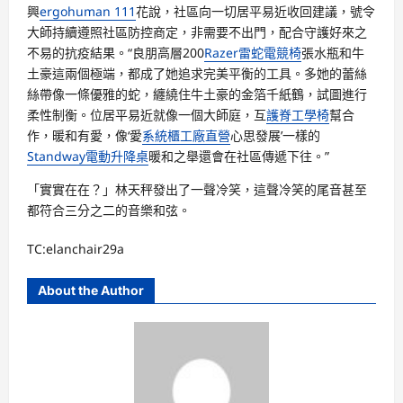
興
ergohuman 111
花說，社區向一切居平易近收回建議，號令
大師持續遵照社區防控商定，非需要不出門，配合守護好來之
不易的抗疫結果。“良朋高層200
Razer雷蛇電競椅
張水瓶和牛
土豪這兩個極端，都成了她追求完美平衡的工具。多她的蕾絲
絲帶像一條優雅的蛇，纏繞住牛土豪的金箔千紙鶴，試圖進行
柔性制衡。位居平易近就像一個大師庭，互
護脊工學椅
幫合
作，暖和有愛，像‘愛
系統櫃工廠直營
心思發展’一樣的
Standway電動升降桌
暖和之舉還會在社區傳遞下往。”
「實實在在？」林天秤發出了一聲冷笑，這聲冷笑的尾音甚至
都符合三分之二的音樂和弦。
TC:elanchair29a
About the Author