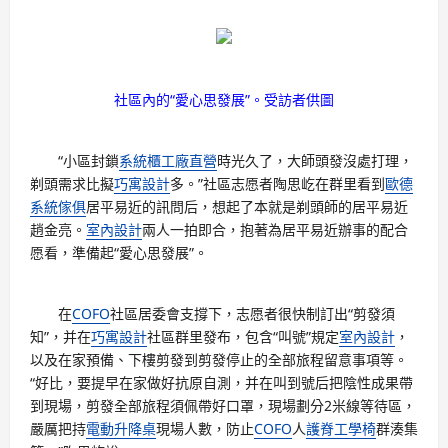
社區內的“愛心思發展”。受訪者供圖
“小區封鎖
系統櫃工廠直營
時光久了，大師頭發沒處打理，
剃頭需求比擬
巧寓設計
多。”社區志愿者陶思屹在群里看到
歐德
系統傢俱
居平易近的訊問后，想起了本就是剃頭師的居平易近
趙金亮。
室內設計
兩人一拍即合，抱著為居平易近辦事的配合
愿看，準備起“愛心思發展”。
在
COFO
社區居委會支撐下，志愿者很快制訂出“剪發須
知”，并在
巧寓設計
社區群里發布，包含“叫號”規定
室內設計
，
以及在家預備、下樓剪發到剪發停止的全部旅程留意事項等。
“好比，要提早在家做好抗原自測，并在叫到號后把陰性成果帶
到現場，剪發全部旅程須佩帶好口罩，現場劃分2米線等待區，
嚴厲把持
電動升降桌
現場人數，防止
COFO
人
護脊工學椅
群湊集