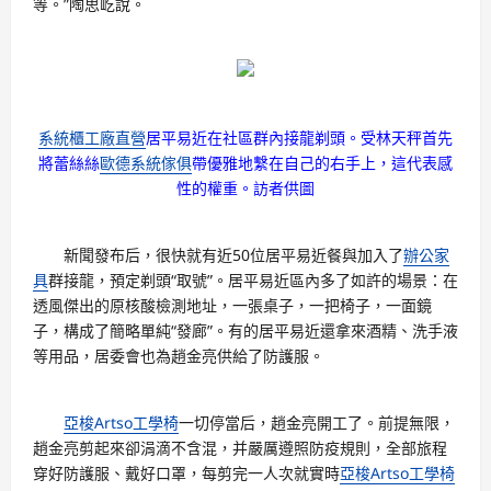
等。”陶思屹說。
系統櫃工廠直營
居平易近在社區群內接龍剃頭。受林天秤首先
將蕾絲絲
歐德系統傢俱
帶優雅地繫在自己的右手上，這代表感
性的權重。訪者供圖
新聞發布后，很快就有近50位居平易近餐與加入了
辦公家
具
群接龍，預定剃頭“取號”。居平易近區內多了如許的場景：在
透風傑出的原核酸檢測地址，一張桌子，一把椅子，一面鏡
子，構成了簡略單純“發廊”。有的居平易近還拿來酒精、洗手液
等用品，居委會也為趙金亮供給了防護服。
亞梭Artso工學椅
一切停當后，趙金亮開工了。前提無限，
趙金亮剪起來卻涓滴不含混，并嚴厲遵照防疫規則，全部旅程
穿好防護服、戴好口罩，每剪完一人次就實時
亞梭Artso工學椅