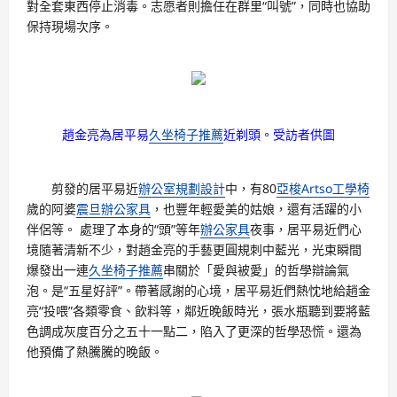
對全套東西停止消毒。志愿者則擔任在群里“叫號”，同時也協助
保持現場次序。
趙金亮為居平易
久坐椅子推薦
近剃頭。受訪者供圖
剪發的居平易近
辦公室規劃設計
中，有80
亞梭Artso工學椅
歲的阿婆
震旦辦公家具
，也豐年輕愛美的姑娘，還有活躍的小
伴侶等。 處理了本身的“頭”等年
辦公家具
夜事，居平易近們心
境隨著清新不少，對趙金亮的手藝更圓規刺中藍光，光束瞬間
爆發出一連
久坐椅子推薦
串關於「愛與被愛」的哲學辯論氣
泡。是“五星好評”。帶著感謝的心境，居平易近們熱忱地給趙金
亮“投喂”各類零食、飲料等，鄰近晚飯時光，張水瓶聽到要將藍
色調成灰度百分之五十一點二，陷入了更深的哲學恐慌。還為
他預備了熱騰騰的晚飯。