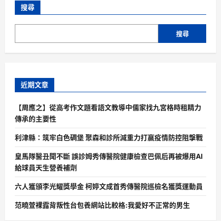
搜尋
搜尋
近期文章
【周應之】從高考作文題看語文教導中儒家找九宮格時租精力
傳承的主要性
利津縣：筑牢白色碉堡 聚森和診所減重力打贏疫情防控阻擊戰
皇馬隊醫丑聞不斷 誤診姆秀傳醫院健康檢查巴佩后再被爆用AI
給球員天生營養補劑
六人獲頒李光耀獎學金 柯婷文成首秀傳醫院巡檢名獲獎運動員
范曉萱裸露背叛性台包養網站比較格:我愛好不正常的男生