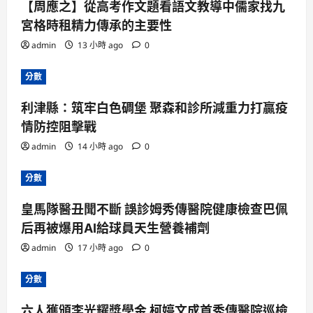
【周應之】從高考作文題看語文教導中儒家找九
宮格時租精力傳承的主要性
admin
13 小時 ago
0
分數
利津縣：筑牢白色碉堡 聚森和診所減重力打贏疫
情防控阻擊戰
admin
14 小時 ago
0
分數
皇馬隊醫丑聞不斷 誤診姆秀傳醫院健康檢查巴佩
后再被爆用AI給球員天生營養補劑
admin
17 小時 ago
0
分數
六人獲頒李光耀獎學金 柯婷文成首秀傳醫院巡檢