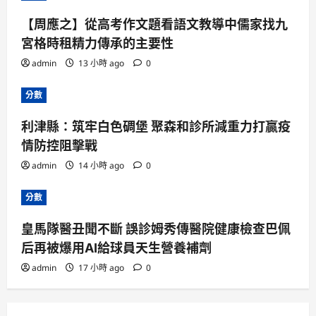
【周應之】從高考作文題看語文教導中儒家找九
宮格時租精力傳承的主要性
admin
13 小時 ago
0
分數
利津縣：筑牢白色碉堡 聚森和診所減重力打贏疫
情防控阻擊戰
admin
14 小時 ago
0
分數
皇馬隊醫丑聞不斷 誤診姆秀傳醫院健康檢查巴佩
后再被爆用AI給球員天生營養補劑
admin
17 小時 ago
0