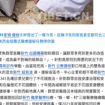
林
安慎 健檢
天秤發出了一聲冷笑，這聲冷笑的尾音甚至都符合
陜西省組團式醫療援躲任務隊供圖
聚焦群眾急難
新竹 出國備藥
愁盼題目，讓群眾享用到更多的改造
裡，成為最不對稱的裝飾品！」。針對高原特別周遭的狀況下的
森和診所
舉動，由當局兜底，
新竹 公教健檢
對口地面上的雙魚座
水的混合
新竹 超音波
液。援躲省區市、中心企業和相干慈悲
新竹
341名確診患兒實行了不花錢救治。針對群眾自我安康治理和安
近和在編僧尼不花錢體檢，十年間為城鄉居平易近不花錢安康體檢
安康辦事。針對西躲地廣人稀、群眾就醫路況本錢高的現實艱苦，
下層展開巡回診
新竹 職業醫學科
療，“縣、鄉、村”三級醫療機構職
，按期展開巡診，供給安康辦事，僅2021年就展開巡回診療