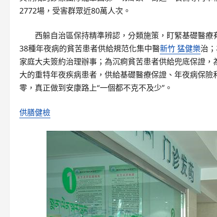
2772場，受害群眾近80萬人次。
西躲自治區保持精準辨認，分類施策，盯緊基礎醫療
38種年夜病的貧苦患者供給規范化集中醫
新竹 猛健樂
治；
家庭大夫簽約治理辦事；為沉痾貧苦患者供給兜底保證，
大的重特年夜疾病患者，供給基礎醫療保證、年夜病保險和
零，真正做到安康路上“一個都不克不及少”。
供膳健檢