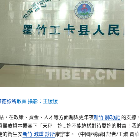
康德診所
取藥
攝影：王媛媛
點，在政策、資金、人才等方面賜與更年夜
新竹 肺功能
的支撐
質醫療資本擴容下「天秤！妳…妳不能這樣對待愛妳的財富！我
捷的衛生安
新竹 減重 診所
康辦事。（中國西躲網 記者/王淑 賈華