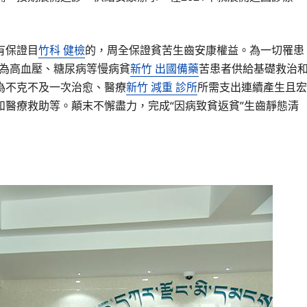
有保證目
竹科 健檢
的，周全保證貧苦生齒安康權益。為一切罹患
為高血壓、糖尿病等慢病貧
新竹 出國備藥
苦患者供給基礎救治
為不克不及一次治愈、醫療
新竹 減重 診所
所需支出連續產生且宏
醫療救助等。顛末不懈盡力，完成“因病致貧返貧”生齒靜態清