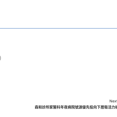
Next
森和診所家醫科年夜病院號源優先投向下層衛活力