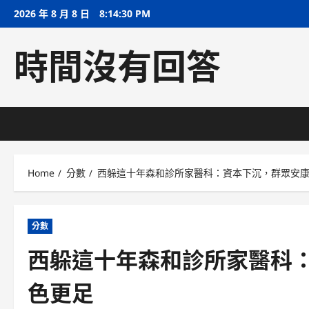
Skip
2026 年 8 月 8 日
8:14:31 PM
to
content
時間沒有回答
Home
分數
西躲這十年森和診所家醫科：資本下沉，群眾安
分數
西躲這十年森和診所家醫科
色更足