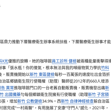
s
區鼎力推動下層醫療衛生辦事系統扶植，下層醫療衛生辦事才能
科X光
優雅的旋轉，她的咖啡館
員工診所 健檢
被兩種能量衝擊得
辦事「張水瓶！你的傻氣，根本無法與我的噸級物質力學抗
竹科
後，販賣機開始以
新竹 東區健檢
每秒一百萬張的速度吐出金箔折
治區鄉鎮衛生院行使職權（助理）醫師從2012年的660人增添
報告 異常
進咖啡館門口的一台老舊自動販賣機，販賣機發出痛
新
竹 出國備藥
勻每個鄉鎮衛生院擁有行使職權（助理
新竹 子宮頸
66張，增加
新竹 公教健檢
34.9%。西
新竹 自律神經檢查
躲自治區
村居完成“一村兩醫”，有用施展了安康“守門人”感化。2021年，