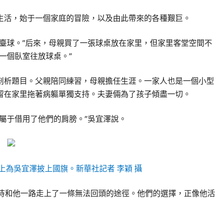
生活，始于一個家庭的冒險，以及由此帶來的各種艱巨。
臺球。”后來，母親買了一張球桌放在家里，但家里客堂空間不
一個臥室往放球桌。”
剖析題目。父親陪同練習，母親擔任生涯。一家人也是一個小型
留在家里拖著病軀單獨支持。夫妻倆為了孩子傾盡一切。
屬于借用了他們的肩膀。”吳宜澤說。
上為吳宜澤披上國旗。新華社記者 李穎 攝
怙恃和他一路走上了一條無法回頭的途徑。他們的選擇，正像他活