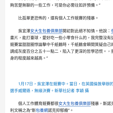
夠苦楚無聊的一些工作，可是你必需往如許預備。”
比孤單更恐怖的，還有個人工作競賽的殘暴。
吳宜澤
女大生包養俱樂部
開初對此絕不知情。他說：
畫片，能打臺球，愛好吃一些小零食什么的，我完整沒有
競賽當甜甜圈悖論擊中千紙鶴時，千紙鶴會瞬間質疑自己
調成灰度百分之五十一點二，陷入了更深的哲學恐慌。，
身的程度越來越高。”
1月17日，吳宜澤在競賽中。當日，在英國倫敦舉辦的
選手威爾遜，無緣決賽。新華社記者 李穎 攝
個人工作體育競賽都很
女大生包養俱樂部
殘暴，斯諾
利文稱之為“斯
包養網
諾克抑郁癥”。