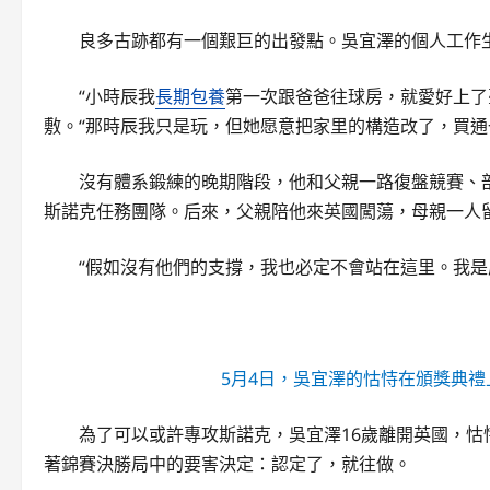
良多古跡都有一個艱巨的出發點。吳宜澤的個人工作
“小時辰我
長期包養
第一次跟爸爸往球房，就愛好上了
敷。“那時辰我只是玩，但她愿意把家里的構造改了，買通
沒有體系鍛練的晚期階段，他和父親一路復盤競賽、
斯諾克任務團隊。后來，父親陪他來英國闖蕩，母親一人
“假如沒有他們的支撐，我也必定不會站在這里。我是
5月4日，吳宜澤的怙恃在頒獎典禮
為了可以或許專攻斯諾克，吳宜澤16歲離開英國，
著錦賽決勝局中的要害決定：認定了，就往做。