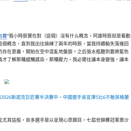
包養
“我小時辰實在對（這個）沒有什么概念，阿誰時辰就是看動
這個概念，直到我出往操練了兩年的時辰，當我持續輸失落幾回
的存在意義，開始在空中混亂地盤旋。之后張水瓶聽到要將藍色
我才了解那種感觸感染，那種壓力，我必需往讓本身變強，讓本
2026斯諾克巨匠賽半決賽中，中國選手吳宜澤5比6不敵英格蘭
克尤其這般，良多選手是以呈現心思題目，七屆世錦賽冠軍奧沙