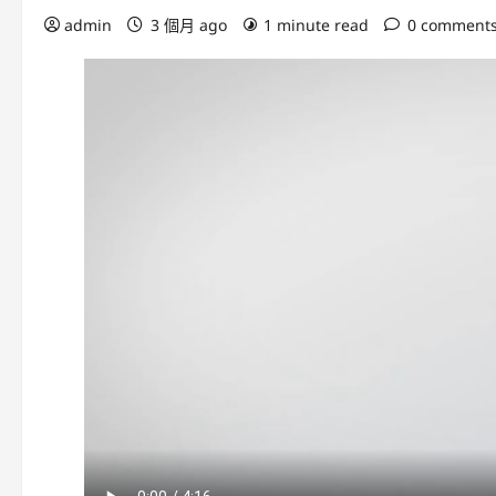
admin
3 個月 ago
1 minute read
0 comment