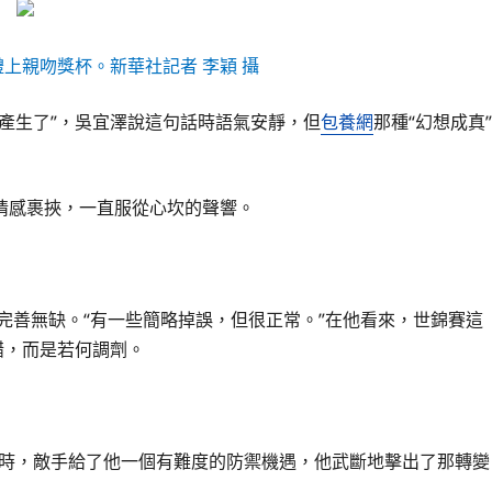
禮上親吻獎杯。新華社記者 李穎 攝
產生了”，吳宜澤說這句話時語氣安靜，但
包養網
那種“幻想成真”
情感裹挾，一直服從心坎的聲響。
完善無缺。“有一些簡略掉誤，但很正常。”在他看來，世錦賽這
錯，而是若何調劑。
后時，敵手給了他一個有難度的防禦機遇，他武斷地擊出了那轉變