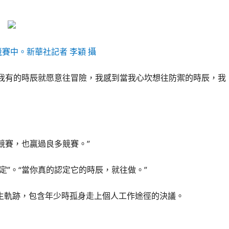
競賽中。新華社記者 李穎 攝
“我有的時辰就愿意往冒險，我感到當我心坎想往防禦的時辰，我
競賽，也贏過良多競賽。”
定”。“當你真的認定它的時辰，就往做。”
生軌跡，包含年少時孤身走上個人工作途徑的決議。