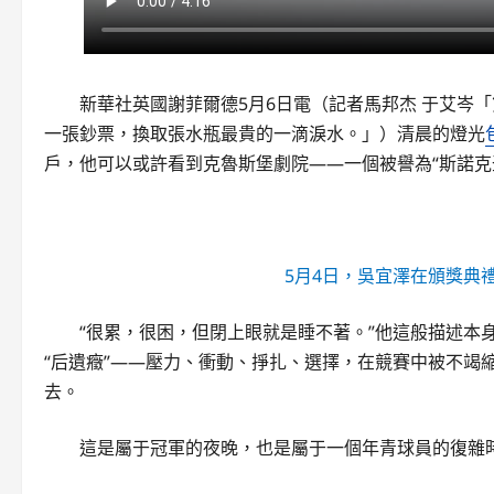
新華社英國謝菲爾德5月6日電（記者馬邦杰 于艾岑
一張鈔票，換取張水瓶最貴的一滴淚水。」）清晨的燈光
戶，他可以或許看到克魯斯堡劇院——一個被譽為“斯諾克
5月4日，吳宜澤在頒獎典
“很累，很困，但閉上眼就是睡不著。”他這般描述本
“后遺癥”——壓力、衝動、掙扎、選擇，在競賽中被不竭
去。
這是屬于冠軍的夜晚，也是屬于一個年青球員的復雜