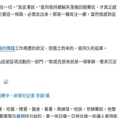
往一切。”吳宜澤說，“直到我持續輸失落幾回競賽后，才真正感
只要這一條路，必需走出來。那是一種背注一擲。當然我感到這
個月價錢
工作周遭的狀況，但隨之而來的，是持久的孤單。
為這是這項活動的一部門。“斯諾克原來就是一項寧靜、需求沉淀
競賽中。新華社記者 李穎 攝
球、吃飯、睡覺、健身、看書，再練球。他說，世錦賽前，他整
都要堅
包養網
持分歧的，單一地日復一日地往做一些讓人覺得能