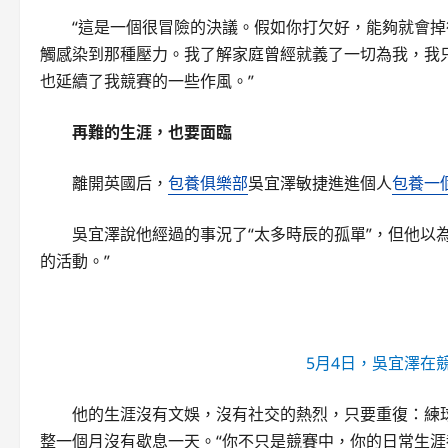
“這是一個很冒險的決議。假如你打欠好，能夠就會掉
觸感染到那種壓力。我了解家庭曾經就義了一切為我，我
也延續了我競賽的一些作風。”
再難的生涯，也要面臨
離開英國后，
包養俱樂部
吳宜澤敏捷進進個人
包養一
吳宜澤說他經過的事況了“太多時辰的孤單”，但他以
的活動。”
5月4日，吳宜澤在
他的生涯沒有文娛，沒有社交的熱烈，只要重復：練
整一個月沒有歇息一天。“你不只是競賽中，你的日常生涯