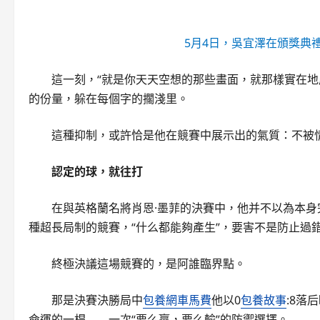
5月4日，吳宜澤在頒獎典
這一刻，“就是你天天空想的那些畫面，就那樣實在地
的份量，躲在每個字的擱淺里。
這種抑制，或許恰是他在競賽中展示出的氣質：不被
認定的球，就往打
在與英格蘭名將肖恩·墨菲的決賽中，他并不以為本身
種超長局制的競賽，“什么都能夠產生”，要害不是防止過
終極決議這場競賽的，是阿誰臨界點。
那是決賽決勝局中
包養網車馬費
他以0
包養故事
:8落
命運的一桿——一次“要么贏，要么輸”的防禦選擇。