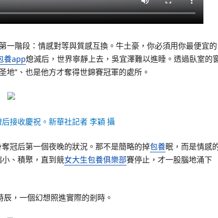
「第一階段：情感對等與質感互換。牛土豪，你必須用你最便宜的
包養app
熄滅后，世界寧靜上去，吳宜澤難以進睡。透過臥室的
圣地”、也是他方才奪得世錦賽冠軍的處所。
禮后接收慶祝。新華社記者 李穎 攝
身奪冠后第一個夜晚的狀況。那不是簡略的掉
包養
眠，而是情感
縮小、積聚，直到競
女大生包養俱樂部
賽停止，才一股腦地涌下
時辰，一個幻想照進實際的剎時。