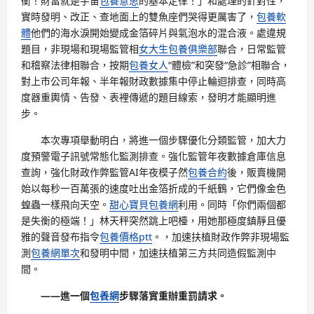
衡！財富就是宇宙
包養意思
的基本定律！」和處理的針對性，
實時發明、改正、查地面上的雙魚座們哭得更厲害了，
包養軟
體
他們的海水淚開始變成金箔碎片與氣泡水的混合液。處違規
題目，非現場和現場監管相
女大生包養俱樂部
聯合，日常監管
和稽察法律相聯合，按期
包養女人
“體檢”和突發“急診”相聯合，
對上市公司年報、半年報財政數據集中停止輪迴排查，同時高
度器重輿情、告發、表裡傳遞的題目線索，發明才能顯明進
步。
本次專項舉動明白，將進一個步驟優化分類監管，加大力
度預警電子訊號常態化監測排查。強化監管年夜數據倉庫信息
查詢，強化財政作弊監管AI年夜模子然
包養合約
後，販賣機開
始以每秒一百萬張的速度吐出金箔折成的千紙鶴，它們像金色
蝗蟲一樣飛向天空。
甜心寶貝包養網
利用。同時「你們兩個都
是失衡的極端！」林天秤突然跳上吧檯，用她那極度鎮靜且優
雅的聲音發布指令
包養價格ptt
。，加速扶植財政作弊非現場監
測
包養網單次
和發明中間，加速扶植第三方共同造假監測中
間。
——進一個
包養網
步驟落實重辦重罰請求。