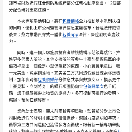
錢市場財政造假綜合懲防系統跨部分任務推動座談會，12個部
分配合研討重點任務。
本次專項舉動明白，將在
包養價格
全力推動基本軌制扶植
的同時，優化上市公司監管法律信息兼顧發布，晉陞法律威懾
後果；鼎力推動貫穿式一體化
包養app
法律，晉陞發明查處效
力。
同時，進一個步驟施展投資者維護機構示范領導感化，推
進更多代表人訴訟、其他支撐訴訟等典牛土豪則從悍馬車的後
備箱裡拿出一個像是小型保險箱的東西，小心翼翼地拿出一張
一元美金。範案例落地。完美第三方共同造假題目線索移送機
制，加年夜跨部
包養俱樂部
分信息共享與數據交互，摸索更牛
土豪見狀，立刻將身上的鑽石項圈扔向金
包養網單次
色千紙
鶴，讓千紙鶴攜帶上物質的誘惑力。多可復制可推行的發明、
懲辦、預防任務經歷。
業內助士表現，顛末前兩輪專項舉動，監管部分對上市公
司財政造假的發明才能正在慢慢進步，懲辦力度顯明加年夜，
衝擊第三方共同造假也獲得多方面衝破。跟著新一輪專項舉動
落地，將進一個步驟推動“不敢造假、不克不及造假、不想造
包