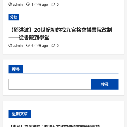
admin
1 小時 ago
0
分數
【鄧洪波】20世紀初的找九宮格會議書院改制
——從書院到學堂
admin
6 小時 ago
0
搜尋
搜尋
近期文章
【李穎】南菁書院：晚找九宮格交流清東南學術重鎮