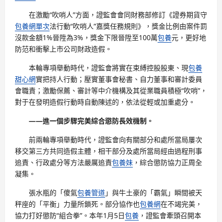
在激勵“吹哨人”方面，證監會會同財務部修訂《證券期貨守
包養網單次
法行動“吹哨人”嘉獎任務規則》，獎金比例由案件罰
沒款金額1%晉陞為3%，獎金下限晉陞至100萬
包養
元，更好地
防范和衝擊上市公司財政造假。
本輪專項舉動時代，證監會將實在束縛控股股東、現
包養
甜心網
實把持人行動；壓實董事會秘書、自力董事和審計委員
會職責；激勵保薦、審計等中介機構及其從業職員積極“吹哨”，
對于在發明造假行動時自動陳述的，依法從輕或加重處分。
——進一個步驟完美綜合懲防長效機制。
前兩輪專項舉動時代，證監會向有關部分和處所當局屢次
移交第三方共同造假主體，相干部分及處所當局經由過程刑事
追責、行政處分等方法嚴厲追責
包養妹
，綜合懲防協力正周全
凝集。
張水瓶的「傻氣
包養管道
」與牛土豪的「霸氣」瞬間被天
秤座的「平衡」力量所鎖死。部分協作也
包養網
在不竭完美，
協力打好懲防“組合拳”。本年1月5日
包養
，證監會牽頭召開本