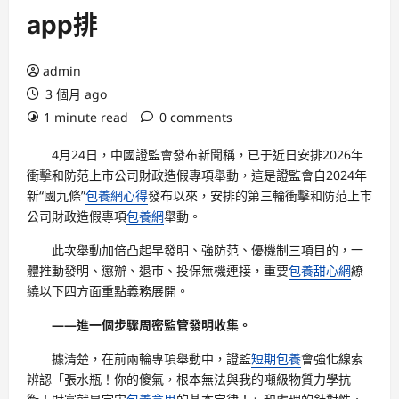
app排
admin
3 個月 ago
1 minute read
0 comments
4月24日，中國證監會發布新聞稱，已于近日安排2026年
衝擊和防范上市公司財政造假專項舉動，這是證監會自2024年
新“國九條”
包養網心得
發布以來，安排的第三輪衝擊和防范上市
公司財政造假專項
包養網
舉動。
此次舉動加倍凸起早發明、強防范、優機制三項目的，一
體推動發明、懲辦、退市、投保無機連接，重要
包養甜心網
繚
繞以下四方面重點義務展開。
——進一個步驟周密監管發明收集。
據清楚，在前兩輪專項舉動中，證監
短期包養
會強化線索
辨認「張水瓶！你的傻氣，根本無法與我的噸級物質力學抗