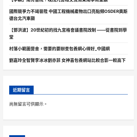
國際競爭力不竭晉陞 中國工程機械產物出口亮點頻OSDER奧斯
德台北汽車顯
【鄧洪波】20世紀初的找九宮格會議書院改制 ——從書院到學
堂
村落小範圍黌舍，需要的要辦查包養網心得好_中國網
劉嘉玲全智賢李冰冰劉亦菲 女神喜包養網站比較合影一較高下
近期留言
尚無留言可供顯示。