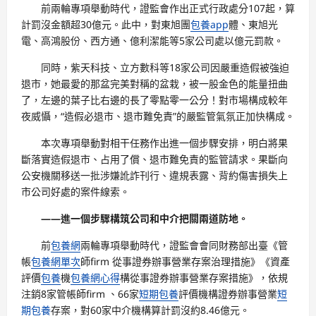
前兩輪專項舉動時代，證監會作出正式行政處分107起，算
計罰沒金額超30億元。此中，對東旭團
包養app
體、東旭光
電、高鴻股份、西方通、億利潔能等5家公司處以億元罰款。
同時，紫天科技、立方數科等18家公司因嚴重造假被強迫
退市，她最愛的那盆完美對稱的盆栽，被一股金色的能量扭曲
了，左邊的葉子比右邊的長了零點零一公分！對市場構成較年
夜威懾，“造假必退市、退市難免責”的嚴監管氣氛正加快構成。
本次專項舉動對相干任務作出進一個步驟安排，明白將果
斷落實造假退市、占用了償、退市難免責的監管請求。果斷向
公安機關移送一批涉嫌訛詐刊行、違規表露、背約傷害損失上
市公司好處的案件線索。
——進一個步驟構筑公司和中介把關兩道防地。
前
包養網
兩輪專項舉動時代，證監會會同財務部出臺《管
帳
包養網單次
師firm 從事證券辦事營業存案治理措施》《資產
評價
包養
機
包養網心得
構從事證券辦事營業存案措施》，依規
注銷8家管帳師firm 、66家
短期包養
評價機構證券辦事營業
短
期包養
存案，對60家中介機構算計罰沒約8.46億元。