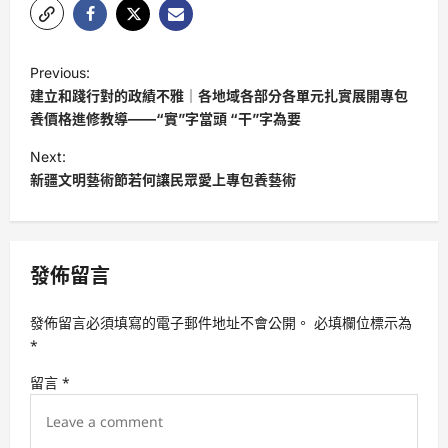
P
Previous:
o
建立和踐行對的政績不雅｜各地域各部分各單元扎實展開專包
s
養價格進修教導——“實”字當頭 “干”字為要
t
Next:
新疆文明藝術節若何讓民眾愛上專包養藝術
n
a
v
發佈留言
i
g
發佈留言必須填寫的電子郵件地址不會公開。
必填欄位標示為
a
*
t
留言
*
i
o