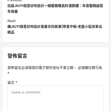
o
抗疫JIUYI俱意診所設計一線醫務職員好漢群體：年夜醫精誠寫
s
年夜義
t
Next:
續JIUYI俱意診所設計寫春天的故事|寧夏中衛:老舊小區改革出
n
精品
a
v
i
發佈留言
g
a
發佈留言必須填寫的電子郵件地址不會公開。
必填欄位標示為
t
*
i
留言
*
o
n