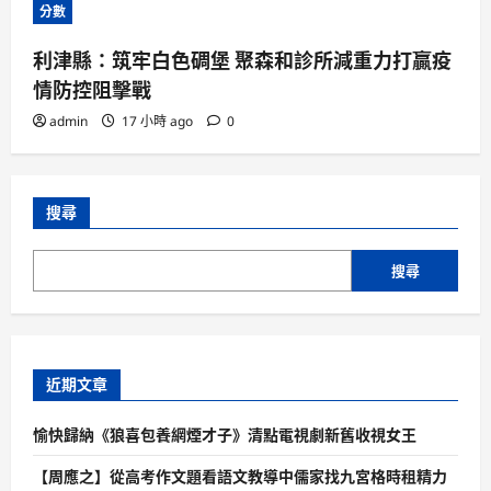
分數
利津縣：筑牢白色碉堡 聚森和診所減重力打贏疫
情防控阻擊戰
admin
17 小時 ago
0
搜尋
搜尋
近期文章
愉快歸納《狼喜包養網煙才子》清點電視劇新舊收視女王
【周應之】從高考作文題看語文教導中儒家找九宮格時租精力