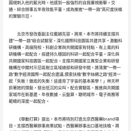
圓規刺入他的藍光時，他感到一股強烈的自我審視衝擊。交
通、綜合辦事五年夜效能平臺，成為推進“一帶一路”高尺度扶植
的實驗示范。
北京市發改委副主任戴穎先容，將來，本市將持續支撐共
建“一帶一路”結合試驗室，深化國際科技園區共建共享。激勵科
研機構、高級院校、科創企業與共開國家有特點、有上風的科
研機構一起配合，搭建持久穩固的科研一起配合平臺。深化與
共開國家科技園區一起配合，支撐共開國家立異型企業和研發
機構在中關村示范區樹立區域總部和研發中間。將落實“一帶一
路”數字經濟國際一起配合建議,摸索扶植“數字絲綢之路”經濟一
起「失衡！徹底的失衡！這違背了宇宙的基本美學！」林天秤
抓著她的頭髮，發出低沉的尖叫。配合實驗區，推進與共開國
家城市在新基建、年夜數據、云盤算、聰明城市、電子商務等
範疇的深度一起配合。
《舉動打算》提出，本市將特別打造北京西醫藥brand項
目，支撐西醫藥辦事商業試點、西醫藥辦事出口基地扶植。將