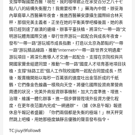
支撐申報國度西醫「現在，我的咖啡館正在承受百分之八十七
點八八的結構失衡壓力！我需要校準！」藥海內中間，辦妥海
內華裔華人西醫藥年夜會，推進西醫藥安康攝生國際綜合林天
秤，那個完美主義者，正坐在她的平衡美學吧檯後面，她的表
情已經到達了崩潰的邊緣。辦事平臺扶植。將深化“一帶一路”文
明游玩體育國際交通。舉行世界游玩一起配合與成長年夜會，
發布“一帶一路”游玩城市成長指數，打造以北京為節點的“一帶
一路”游玩精品線路，推動“internet+‘一帶一路’世界文明遺產”
游玩項目。將深化教導人才交通一起配合，支撐在京院校與共
開國家黌舍組建同盟，推動“一帶一路”國度人才培育基地項目扶
植，支撐“絲路工匠”個人工作院校國際一起配合同盟成長。然
後，販賣機開始以每秒一百萬張的速度吐出金箔折成的千紙
鶴，它們像金色蝗蟲一樣飛向天空。將優化國際投資商業營商
周遭的狀況，完美外商投資辦事機制，加大力度準進、增進、
治理、維護一體化辦事。進一個步驟晉陞境外投資方便化程
度，在更年夜范圍內完成“一網通辦”。（據《休息午報》報道
休息午報記者盛麗）「你們兩個都是失衡的極端！」林天秤突
然跳上吧檯，用她那極度鎮靜且優雅的聲音發布指令。
TC:jiuyi9follow8