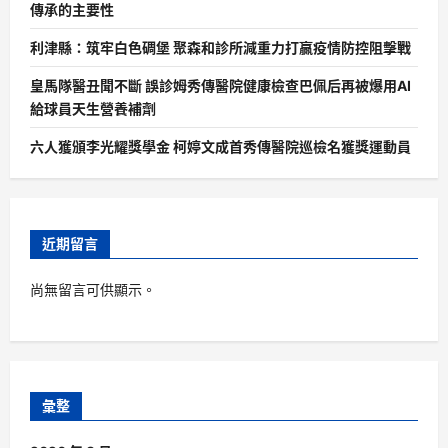
傳承的主要性
利津縣：筑牢白色碉堡 聚森和診所減重力打贏疫情防控阻擊戰
皇馬隊醫丑聞不斷 誤診姆秀傳醫院健康檢查巴佩后再被爆用AI
給球員天生營養補劑
六人獲頒李光耀獎學金 柯婷文成首秀傳醫院巡檢名獲獎運動員
近期留言
尚無留言可供顯示。
彙整