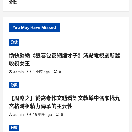
分數
You May Have Missed
分數
愉快歸納《狼喜包養網煙才子》清點電視劇新舊
收視女王
admin
1 小時 ago
0
分數
【周應之】從高考作文題看語文教導中儒家找九
宮格時租精力傳承的主要性
admin
16 小時 ago
0
分數