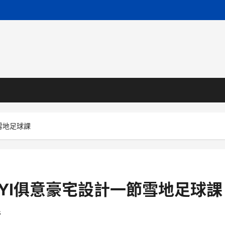
雪地足球課
UYI俱意豪宅設計一節雪地足球課
s