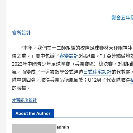
黌舍五年
會所設計
“本年，我們在十二師組織的校際足球聯林天秤眼神
價之重。」賽中包辦了
客變設計
3個冠軍。”丁亞芳驕傲
2023年中國青少年足球聯賽（兵團賽區）總決賽，3個組
氣，而變成了一道被數學公式逼迫
日式住宅設計
的代數題
隊拿到四強，取得兵團品德風氣獎；U12男子代表隊取得
的表揚。
牙醫診所設計
About the Author
admin