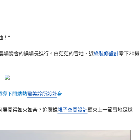
油！”
農場黌舍的操場長進行。白茫茫的雪地、近
綠裝修設計
零下20攝
領導下開端熱
醫美診所設計
身
何展開得如火如荼？追隨鏡
親子空間設計
頭來上一節雪地足球