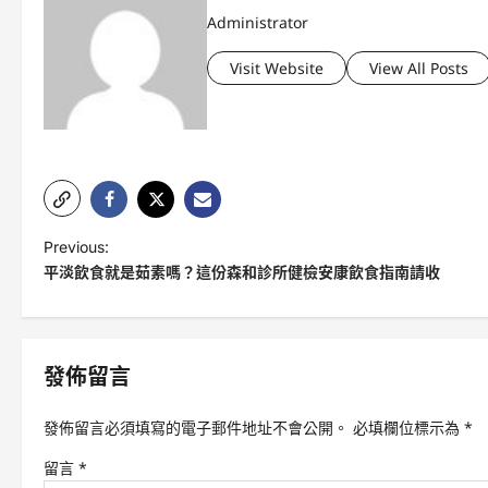
Administrator
Visit Website
View All Posts
P
Previous:
平淡飲食就是茹素嗎？這份森和診所健檢安康飲食指南請收
o
s
t
發佈留言
n
a
發佈留言必須填寫的電子郵件地址不會公開。
必填欄位標示為
*
v
留言
*
i