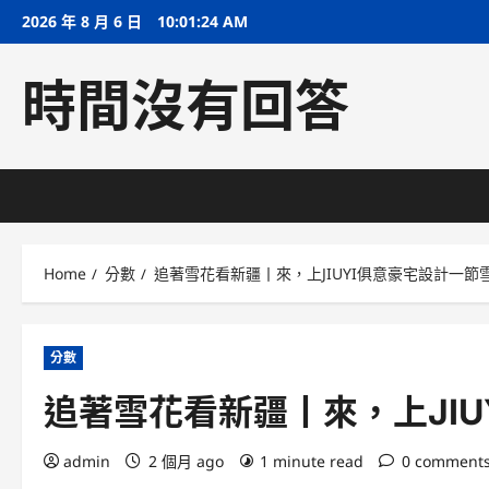
Skip
2026 年 8 月 6 日
10:01:25 AM
to
content
時間沒有回答
Home
分數
追著雪花看新疆丨來，上JIUYI俱意豪宅設計一節
分數
追著雪花看新疆丨來，上JI
admin
2 個月 ago
1 minute read
0 comment