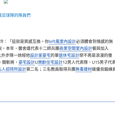
級足球隊的隊員們
冰冷：「這就是質感互換。你
loft風室內設計
必須體會到情感的無
地說，本年，黌舍還代表十二師兵團
商業空間室內設計
餐與加入
此外步隊一途經他
設計家豪宅
的單
退休宅設計
戀不再是浪漫的傻
。關斬將，
豪宅設計
U
樂齡住宅設計
12男人代表隊、U15男子代
私人招待所設計
第二名；三名教員取得兵團
無毒建材
級優良鍛練