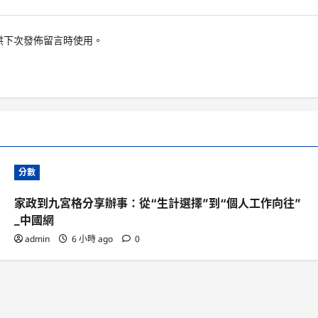
供下次發佈留言時使用。
分數
家政到九宮格分享辦事：從“生計選擇”到“個人工作向往”
_中國網
admin
6 小時 ago
0