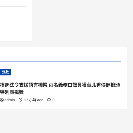
分數
搭起法令支援語言橋梁 兩名義務口譯員獲台北秀傳健檢頒
特別表揚獎
admin
12 小時 ago
0