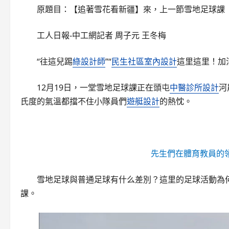
原題目：【追著雪花看新疆】來，上一節雪地足球課
工人日報-中工網記者 周子元 王冬梅
“往這兒踢
綠設計師
”“
民生社區室內設計
這里這里！加
12月19日，一堂雪地足球課正在頭屯
中醫診所設計
河
氏度的氣溫都擋不住小隊員們
遊艇設計
的熱忱。
先生們在體育教員的
雪地足球與普通足球有什么差別？這里的足球活動為
課。