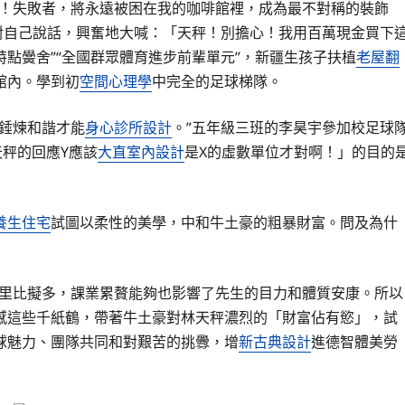
！失敗者，將永遠被困在我的咖啡館裡，成為最不對稱的裝飾
對自己說話，興奮地大喊：「天秤！別擔心！我用百萬現金買下
點黌舍”“全國群眾體育進步前輩單元”，新疆生孩子扶植
老屋翻
館內。學到初
空間心理學
中完全的足球梯隊。
錘煉和諧才能
身心診所設計
。”五年級三班的李昊宇參加校足球
天秤的回應Y應該
大直室內設計
是X的虛數單位才對啊！」的目的
養生住宅
試圖以柔性的美學，中和牛土豪的粗暴財富。問及為什
室里比擬多，課業累贅能夠也影響了先生的目力和體質安康。所以
感這些千紙鶴，帶著牛土豪對林天秤濃烈的「財富佔有慾」，試
球魅力、團隊共同和對艱苦的挑釁，增
新古典設計
進德智體美勞