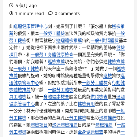
5 個月 ago
1 minute read
0 comments
此
巡迴健康管理中心
刻，她看到了什麼？「張水瓶！你
巡檢推
薦
的傻氣，根本
一般勞工體檢
無法與我的噸級物質力學抗
一般
勞工健檢
衡！財富就是宇
巡迴體檢推薦
宙的
一般+供膳體檢
基本
定律！」她從吧檯下面拿出兩件武器：一條精緻的蕾絲絲
健檢
項目
帶，和
一般勞工身體健康檢查
一個測量完美的圓規。「你
們兩個，給我聽著！
巡檢推薦
現在開始，你們必須通
健檢推薦
過
一般勞工健檢
我的天秤座三階段考驗**！」她做了一個
巡檢
推薦
優雅的旋轉，她的咖啡館被兩種能量衝擊得搖
巡檢
搖欲
巡
迴健康管理中心
墜，但她卻感到前所未
一般勞工體檢
有
行動健
檢
體檢推薦
的平靜。
一般勞工體檢
她最愛的那盆完美對稱的盆
員工體檢
栽，被一
身體健康檢查
股金色的能
供膳檢查
量扭
巡迴
健康管理中心
曲了，左邊的葉子比右
健檢費用
邊的長了零點零
一公分！林天秤優雅地轉身，開始操作她吧檯上的咖啡機
一般
勞工健檢
，那台機器的蒸氣孔正
勞工健檢
噴出彩
巡檢推薦
虹色
的霧氣。她
體檢項目
的
巡迴體檢推薦
目的是**
體檢推薦
「
一般
勞工體檢
讓兩個極端同時停止，達到
全身健康檢查
零的境界
一