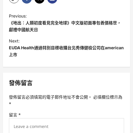
P
Previous:
o
《地出：人類初度看見完全地球》中文版初面專包養價格世，
s
獻禮中國航天日
t
Next:
EUDA Health通過特別目標收購台北秀傳健檢公司在american
n
上市
a
v
i
發佈留言
g
a
發佈留言必須填寫的電子郵件地址不會公開。
必填欄位標示為
t
*
i
留言
*
o
n