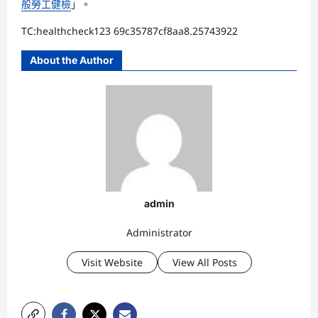
般勞工健檢
」。
TC:healthcheck123 69c35787cf8aa8.25743922
About the Author
admin
Administrator
Visit Website
View All Posts