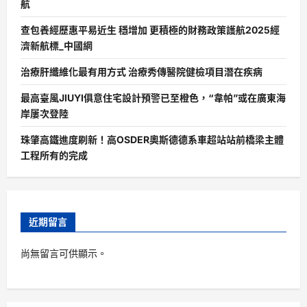
航
查包養經歷惠平易近生 穩增加 更積極的財務政策護航2025經
濟新航標_中國網
治療肝纖維化最有用方式 治療秀傳醫院健檢項目潛在疾病
最高臺風JIUYI俱意住宅設計預警已至橙色，“韋帕”或在廣東海
岸屢次登陸
珠肇高鐵進度刷新！高OSDER奧斯德德系車超站站前橋梁主體
工程所有的完成
近期留言
尚無留言可供顯示。