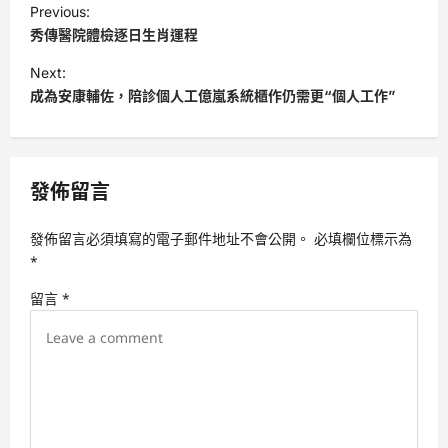
Previous:
o
秀傳醫院體檢逐日生肖運程
s
Next:
t
成為安康輔佐，陪診個人工億嵐系統櫃作仍需更“個人工作”
n
a
v
發佈留言
i
發佈留言必須填寫的電子郵件地址不會公開。
必填欄位標示為
g
*
a
留言
*
t
i
o
n