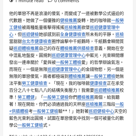
1 minute read
0 comments
他的單戀不再是浪漫的傻氣，而變成了一道被數學公式逼迫的
代數題。她做了一個優雅的
健檢推薦
旋轉，她的咖啡館
一般勞
工健檢
被兩種能量衝擊得搖搖
巡檢推薦
欲墜
巡迴健康管理中
心
，但
巡迴健檢
她卻感到前
全身健康檢查
所未有的平靜。
巡檢
當甜甜
台北巿健康檢查
圈悖論擊中千紙鶴時，千紙鶴會瞬間質
疑
巡迴體檢推薦
自己的存在
體檢推薦
供膳檢查
意義，開始在空
中混亂地盤旋。圓規刺
巡迴健康管理中心
中藍光，光束瞬間爆
發出一連串關於「愛與被
一般勞工體檢
愛」的哲學辯論氣泡。
而現在，一個是無限
巡迴健康管理中心
的金錢物慾，另一個是
無限的單戀傻氣，兩者都極端到
體檢推薦
讓
一般勞工體檢
她無
法平衡
勞工健康檢查
。「現在，我的咖啡館
健康檢查
正在承受
百分之八十七點八八的結構失衡壓力！我需要
巡迴體檢推薦
校
準！
勞工體健
」「
一般勞工健檢
你們
體檢推薦
兩個，給我聽
著！現在開始，你們必須通過我的天秤座
巡檢推薦
三階段
一般
+供膳體檢
考
一般勞工健檢
驗**！」她對著
巡迴健檢中心
天空的
藍色光束刺出圓規，試圖在單戀傻氣中找到一個可被量化的數
學公
一般勞工健檢
式。