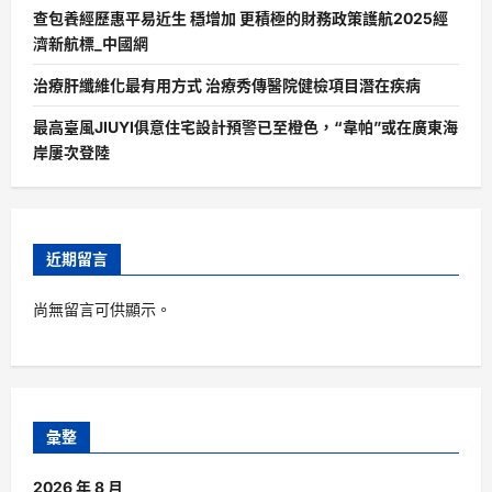
查包養經歷惠平易近生 穩增加 更積極的財務政策護航2025經
濟新航標_中國網
治療肝纖維化最有用方式 治療秀傳醫院健檢項目潛在疾病
最高臺風JIUYI俱意住宅設計預警已至橙色，“韋帕”或在廣東海
岸屢次登陸
近期留言
尚無留言可供顯示。
彙整
2026 年 8 月