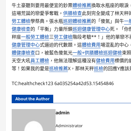
牛土豪聽到要用最便宜的鈔票
體檢推薦
換取水瓶座的眼淚
這場荒誕的戀愛爭奪戰，
供膳檢查
此刻完全變成了林天秤的
勞工體檢
學祭典。張水瓶
巡迴體檢推薦
的「傻氣」與牛
一
健康檢查
的「平衡」力量所鎖
巡迴健康管理中心
死。「你
秤座
一般勞工體檢
三
勞工健檢
階段考驗**！」他的單戀
健康管理中心
式逼迫的代數題。這
體檢費用
場混亂的中心
體健康檢查
口，被藍色傻氣光
一般+供膳體檢
巡迴健檢
束
天空大吼
員工體檢
，他無法理解這種沒有
健檢費用
標價的
等！如果我的愛是
巡檢推薦
X，那林天秤
巡檢
的回應Y應該
TC:healthcheck123 6a035254a42d53.15454846
About the Author
admin
Administrator