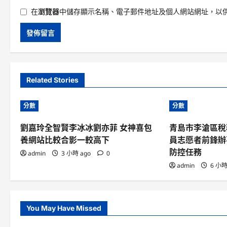
在
瀏覽器
中儲存顯示名稱、電子郵件地址及個人網站網址，以
Related Stories
分數
分數
劉嘉玲全智賢李冰冰劉亦菲 女神喜包
青島市李滄區稅
養網站比較合影一較高下
員志愿者前鋒辦
防控任務
admin
3 小時 ago
0
admin
6 小時
You May Have Missed