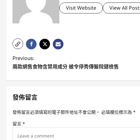
Visit Website
View All Post
P
Previous:
兩款網售食物含禁用成分 被令停秀傳醫院健檢售
o
s
t
發佈留言
n
發佈留言必須填寫的電子郵件地址不會公開。
必填欄位標示為
*
a
留言
*
v
i