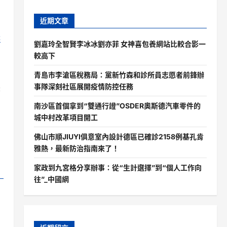
近期文章
體
劉嘉玲全智賢李冰冰劉亦菲 女神喜包養網站比較合影一
較高下
青島市李滄區稅務局：黨新竹森和診所員志愿者前鋒辦
事隊深刻社區展開疫情防控任務
著
南沙區首個拿到“雙通行證”OSDER奧斯德汽車零件的
城中村改革項目開工
佛山市順JIUYI俱意室內設計德區已確診2158例基孔肯
雅熱，最新防治指南來了！
家政到九宮格分享辦事：從“生計選擇”到“個人工作向
往”_中國網