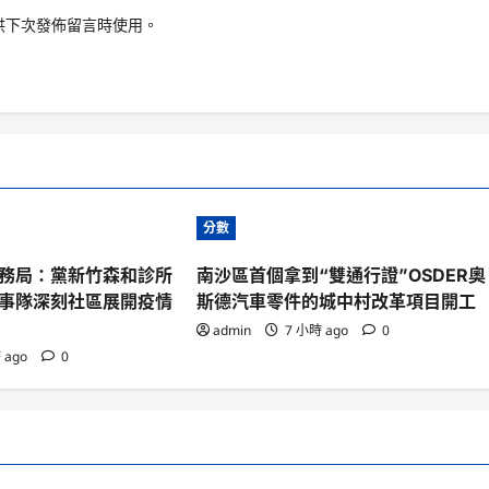
供下次發佈留言時使用。
分數
務局：黨新竹森和診所
南沙區首個拿到“雙通行證”OSDER奧
事隊深刻社區展開疫情
斯德汽車零件的城中村改革項目開工
admin
7 小時 ago
0
 ago
0