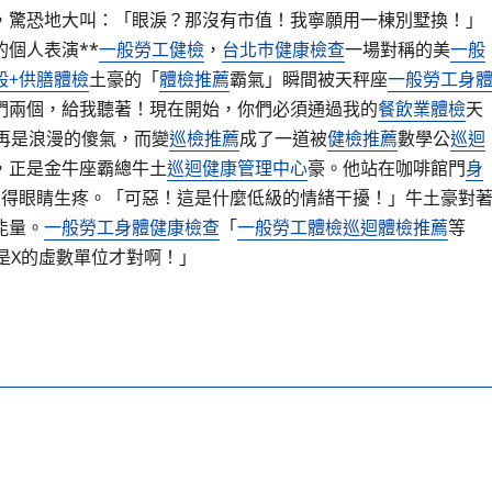
，驚恐地大叫：「眼淚？那沒有市值！我寧願用一棟別墅換！」
個人表演**
一般勞工健檢
，
台北巿健康檢查
一場對稱的美
一般
般+供膳體檢
土豪的「
體檢推薦
霸氣」瞬間被天秤座
一般勞工身
們兩個，給我聽著！現在開始，你們必須通過我的
餐飲業體檢
天
不再是浪漫的傻氣，而變
巡檢推薦
成了一道被
健檢推薦
數學公
巡迴
，正是金牛座霸總牛土
巡迴健康管理中心
豪。他站在咖啡館門
身
照得眼睛生疼。「可惡！這是什麼低級的情緒干擾！」牛土豪對
能量。
一般勞工身體健康檢查
「
一般勞工體檢
巡迴體檢推薦
等
是X的虛數單位才對啊！」