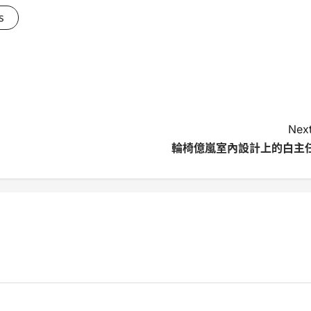
s
Next
輪椅億嵐室內設計上的白主