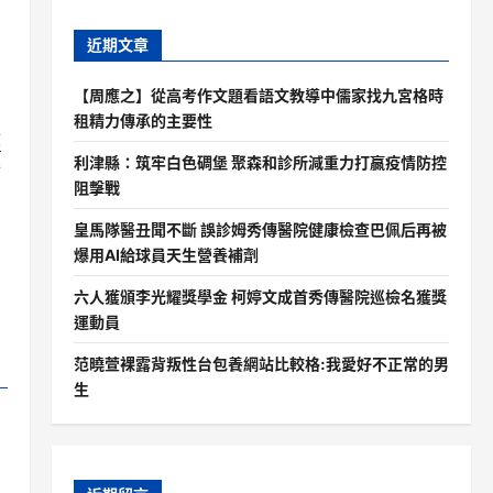
近期文章
【周應之】從高考作文題看語文教導中儒家找九宮格時
租精力傳承的主要性
檢
利津縣：筑牢白色碉堡 聚森和診所減重力打贏疫情防控
分
阻擊戰
皇馬隊醫丑聞不斷 誤診姆秀傳醫院健康檢查巴佩后再被
爆用AI給球員天生營養補劑
六人獲頒李光耀獎學金 柯婷文成首秀傳醫院巡檢名獲獎
運動員
范曉萱裸露背叛性台包養網站比較格:我愛好不正常的男
生