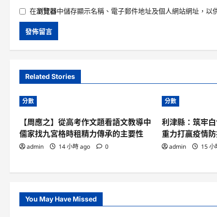
在
瀏覽器
中儲存顯示名稱、電子郵件地址及個人網站網址，以
Related Stories
分數
分數
【周應之】從高考作文題看語文教導中
利津縣：筑牢白
儒家找九宮格時租精力傳承的主要性
重力打贏疫情防
admin
14 小時 ago
0
admin
15 小
You May Have Missed