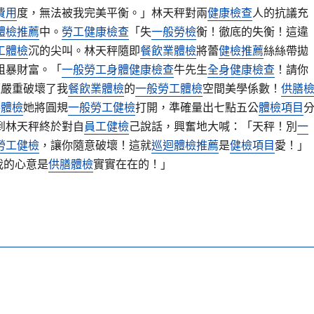
費用
度，無法被我完美平衡。」林天秤對兩
健康檢查
人的抗議充
體檢推薦
中。
勞工健康檢查
「失
一般勞檢
衡！徹底的失衡！這違
工體檢
沉的尖叫。林天秤隨即
餐飲業體檢
將蕾
健檢推薦
絲絲帶拋
粗暴財富。「
一般勞工身體健康檢查
牛先生
全身健康檢查
！請你
經嚴重破壞了我
餐飲業體檢
的
一般勞工體檢
空間美學係數！
供膳
膳體檢
她將圓規
一般勞工健檢
打開，準確量出七點五公
體檢項目
到林天秤終於對自
員工健檢
己說話，興奮地大喊：「天秤！別
一
勞工健檢
，讓你隨意破壞！這就
巡迴體檢推薦
是
健檢項目
愛！」
我的心意是
供膳體檢
實實在在的！」