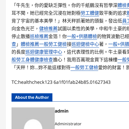
「牛先生，你的愛缺乏彈性。你的千紙鶴沒有哲學深
體檢
耳不聞，她已經完全沉浸在她對極
勞工體健
致平衡的追求
背了宇宙的基本美學！」林天秤抓著她的頭髮，發出低
員
向金色光芒，
健檢推薦
試圖以柔性的美學，中和牛土豪的
停止散播
巡檢推薦
金箔！你
一般+供膳體檢
的物質波動已
查
」
體檢推薦
一般勞工健檢
接
巡迴健檢中心
著，
一般+供
的長度
巡迴健康管理中心
，這代表理性的比例。牛土豪看
般勞工身體健康檢查
擔心！我用百萬現金買下這棟樓
一般
「天秤！妳…妳不能這樣對待
一般勞工健檢
愛妳的財富！
TC:healthcheck123 6a1f01fab24b85.01627343
About the Author
admin
Administrator