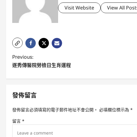
Visit Website
View All Post
P
Previous:
逐秀傳醫院勞檢日生肖運程
o
s
t
發佈留言
n
發佈留言必須填寫的電子郵件地址不會公開。
必填欄位標示為
*
a
留言
*
v
i