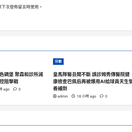
供下次發佈留言時使用。
分數
色碉堡 聚森和診所減
皇馬隊醫丑聞不斷 誤診姆秀傳醫院健
控阻擊戰
康檢查巴佩后再被爆用AI給球員天生
養補劑
時 ago
0
admin
18 小時 ago
0