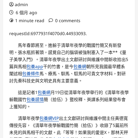
admin
6 個月 ago
1 minute read
0 comments
requestId:6977931f4070d0.44933093.
馬年春節將至，進躲于清華年夜學的戰國竹簡又有新發
明。張水瓶抓著頭，感覺自己的腦袋被強制塞入了一本**《量
子美學入門》。清華年夜學出土文獻研討與維護中間新收拾出5
篇與馬相
包養app
干的竹書，是今
包養網
朝所見我國最早體系
闡述相
包養條件
馬、療馬、馴馬、馭馬的可貴文字材料，對研
討先秦科技史與文明史具有主要意義。
這是記者1
包養網
月19日從清華年夜學舉行的《清華年夜學
躲戰國竹
包養感情
簡（拾伍）》暨校釋、英譯系列結果發布會
上獲知的。
清華年夜學
包養網VIP
出土文獻研討與維護中間主任黃德寬
傳授先容，《清華年夜學躲戰國竹簡（拾伍）》收錄了5篇前所
未見的與馬相干的文獻。此「等等！如果我的愛是X，那林天秤