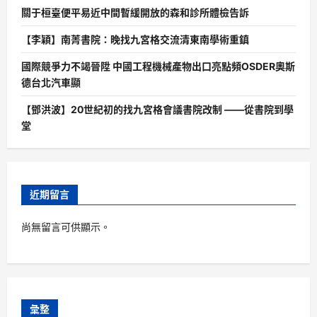
關于桓臺便平易近中間暫緩開放的森和診所體檢告訴
【李穎】南菁書院：晚找九宮格交流清東南學術重鎮
國際競爭力不竭晉陞 中國工程機械產物出口亮點頻OSDER奧斯
德台北汽車顯
【鄧洪波】20世紀初的找九宮格會議書院改制 ——從書院到學
堂
近期留言
尚無留言可供顯示。
彙整