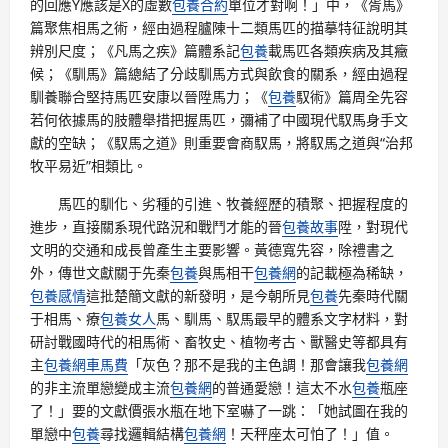
的回應Y應該是X的虛數
包養合約
單位才對啊！」中，《胥馬》
篇聚焦相馬之術，經由過程臚陳十二類馬匹的描摹特征說明其
辨別尺度；《凡馬之疾》篇體系記
包養
載馬匹各類疾病及其癥
候；《馴馬》篇總結了分歧馴馬方式與飲食的關系，經由過程
馴養聯合堅持馬匹安康以晉陞馬力；《
包養
馭術》篇周全先容
若何依據馬的肢體舉措把握馬匹，彌補了中國現代馭馬身手文
獻的空缺；《馭馬之道》則重要會商馭馬，將馭馬之道與“治邦
牧平易近”相類比。
馬匹的馴化、劣種的引進、牧養經歷的積聚、把握程度的
進步，直接關系現代路況和戰鬥才能的晉
包養故事
陞，對現代
文明的交通和成長曾產生主要影響。黃德寬先容，除禮書之
外，傳世文獻關于先秦
包養
與馬相干
包養網
的記載極為稀缺，
包養感情
這批楚簡文獻的新發明，是今朝所見
包養
先秦時代關
于相馬、療
包養女人
馬、馴馬、馭馬最早的體系文字材料，對
研討戰國時代的相馬術、畜牧史、植物考古、獸醫史等都具有
主
包養網車馬費
「灰色？那不是我的主色調！那會讓我
包養網
的非主流單戀變成主流
包養網
的普通愛戀！這太不水
包養
瓶座
了！」要的文獻價張水瓶在地下室嚇了一跳：「她試圖在我的
單戀中
包養
尋找邏輯結構
包養網
！天秤座太可怕了！」值。