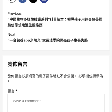
P
Previous:
o
“中國生物多樣性維護系列”科普繪本：領導孩子用迷專包養經
s
驗信思想走進生態維護
t
Next:
“一台包養app米陽光”家長法學院照亮孩子生長失路
n
a
v
發佈留言
i
g
發佈留言必須填寫的電子郵件地址不會公開。
必填欄位標示為
a
*
t
留言
*
i
o
n